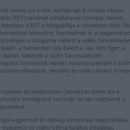
elt szerep jut a tánc műfajának. A színház táncos
ínház (KET) nemcsak előadásaival szerepel, hanem
z életében. A KET a házigazdája a novemberi Sissi Ős
 Nemzetközi Monotánc Fesztiválnak is. A hagyomány
dezvényen a házigazda mellett a vidéki táncműhely
 Balett, a Kecskemét City Balett,a GG Tánc Eger, a
i Balett, valamint a Győri Táncművészeti
egzetű fesztiválok mellett havonta szerepel a szín
színházi előadások, néptánc és indiai táncest is hely
erepelnek az évadtervben: januárban ismét jön a
emutató Vendégváró Fesztivál. Az idei meghívott a
agozatával.
ügye a gyermek és ifjúsági korosztály megszólítása.
t budapesti és vidéki bábtársulatok előadásai,