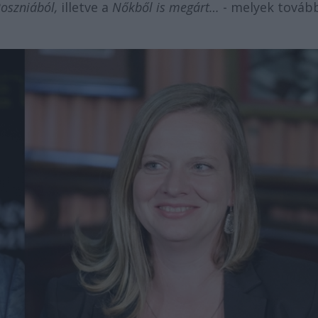
Boszniából,
illetve a
Nőkből is megárt…
- melyek továb