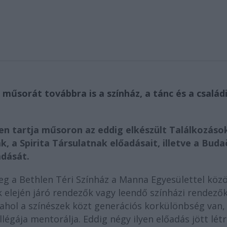
űsorát továbbra is a színház, a tánc és a család
n tartja műsoron az eddig elkészült Találkozáso
, a Spirita Társulatnak előadásait, illetve a Buda
dását.
g a Bethlen Téri Színház a Manna Egyesülettel köz
k elején járó rendezők vagy leendő színházi rendező
ahol a színészek közt generációs korkülönbség van,
ollégája mentorálja.
Eddig négy ilyen előadás jött létr