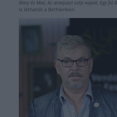
Mary és Max, Az aranjuezi szép napok, Egy fiú 
is láthatók a Bethlenben.