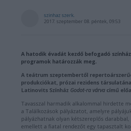
szinhaz szerk.
2017. szeptember 08. péntek, 09:53
A hatodik évadát kezdő befogadó színház m
programok határozzák meg.
A teátrum szeptembertől repertoárszerűe
produkciókat, prózai rezidens társulatának
Latinovits Színház
Godot-ra várva
című előa
Tavasszal harmadik alkalommal hirdette me
a Találkozások pályázatot, amelyre
pályáju
pályázhatnak olyan kétszereplős darabbal, 
emellett a fiatal rendezőt egy tapasztalt k