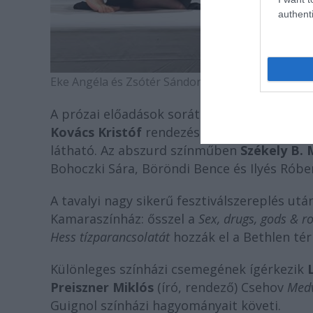
authenti
Eke Angéla és Zsótér Sándor
Az aranjuezi szép
napo
A prózai előadások sorát gyarapítja a Buda
Kovács Kristóf
rendezésében, mely a tavas
látható. Az abszurd színműben
Székely B. 
Bohoczki Sára, Böröndi Bence és Ilyés Róbe
A tavalyi nagy sikerű fesztiválszereplés utá
Kamaraszínház: ősszel a
Sex, drugs, gods & roc
Hess tízparancsolatát
hozzák el a Bethlen tér
Különleges színházi csemegének ígérkezik
Preiszner Miklós
(író, rendező) Csehov
Med
Guignol színházi hagyományait követi.