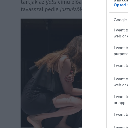
tartják az
iJobs
című előadás bemutatóját, 
Opted 
tavasszal pedig
Jazzkéz&Whisky
címmel mutat
Google 
I want t
web or d
I want t
purpose
I want 
I want t
web or d
I want t
or app.
I want t
I want t