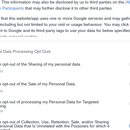
. This information may also be disclosed by us to third parties on the
IA
y szerelem története
című előadásának bemutatójára
Participants
that may further disclose it to other third parties.
 című regényéből készülő előadás egy szinte gyermek
 that this website/app uses one or more Google services and may gath
ervező találkozását és viszonyát meséli el. A női
including but not limited to your visit or usage behaviour. You may click 
rhalmi György
játssza, a rendező mentora
Bagossy
 to Google and its third-party tags to use your data for below specifi
tes pályamű, szintén először lesz látható magyar
ogle consent section.
kájának köszönhetően.
l Data Processing Opt Outs
 tavasszal egy harmadik előadás is csatlakozik
o opt-out of the Sharing of my personal data.
és
Gerencsér Anna
versszínházi koncepciója ugyan
In
, de a pályamunka megvalósítását mind a Bethlen Té
erint április 11-én, a költészet napján mutatják be
o opt-out of the Sale of my Personal Data.
In
színház prózai rezidens társulata, a Spirita Társulat
to opt-out of processing my Personal Data for Targeted
ing.
nházi alkotó
k
alulról szerveződő
k
özössége, akik
In
nműveket visznek színpadra. A 2017/18-as évadban
k
é
o opt-out of Collection, Use, Retention, Sale, and/or Sharing
uló
) és három új bemutatóval jelentkeznek. Októbe
ersonal Data that Is Unrelated with the Purposes for which it
lected.