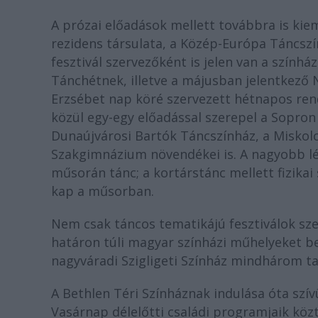
A prózai előadások mellett továbbra is kiem
rezidens társulata, a Közép-Európa Táncsz
fesztivál szervezőként is jelen van a színhá
Tánchétnek, illetve a májusban jelentkező
Erzsébet nap köré szervezett hétnapos ren
közül egy-egy előadással szerepel a Sopron
Dunaújvárosi Bartók Táncszínház, a Miskolc
Szakgimnázium növendékei is. A nagyobb lél
műsorán tánc; a kortárstánc mellett fizikai 
kap a műsorban.
Nem csak táncos tematikájú fesztiválok sz
határon túli magyar színházi műhelyeket b
nagyváradi Szigligeti Színház mindhárom t
A Bethlen Téri Színháznak indulása óta szív
Vasárnap délelőtti családi programjaik köz