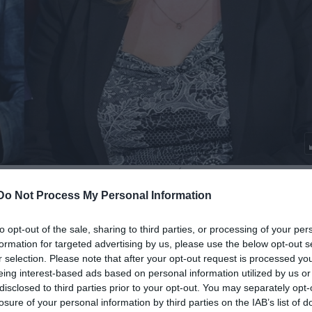
esület vezetője (fotók: Bánhalmi Árpád)
Do Not Process My Personal Information
 a sorhoz:
Dékány Barnabás
és
Vadász Krisztina
.
mű előadást. Az apa és lánya 20 év utáni találkozását
to opt-out of the sale, sharing to third parties, or processing of your per
Márton András
szerepelnek, a rendező mentora
Vaj
formation for targeted advertising by us, please use the below opt-out s
 Filmművészeti Egyetem fizikai színházi koreográfus
r selection. Please note that after your opt-out request is processed y
eing interest-based ads based on personal information utilized by us or
avit Mamet darabjának fordítását Zsigó Anna
disclosed to third parties prior to your opt-out. You may separately opt-
utatóhoz.
losure of your personal information by third parties on the IAB’s list of