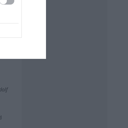
n
dolf
d