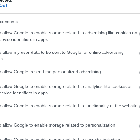
február 14-én a
Szentivánéji álom
premierjére kerül s
Out
ják be új előadásukat.
consents
o allow Google to enable storage related to advertising like cookies on
evice identifiers in apps.
o allow my user data to be sent to Google for online advertising
s.
to allow Google to send me personalized advertising.
o allow Google to enable storage related to analytics like cookies on
evice identifiers in apps.
o allow Google to enable storage related to functionality of the website
o allow Google to enable storage related to personalization.
o allow Google to enable storage related to security, including