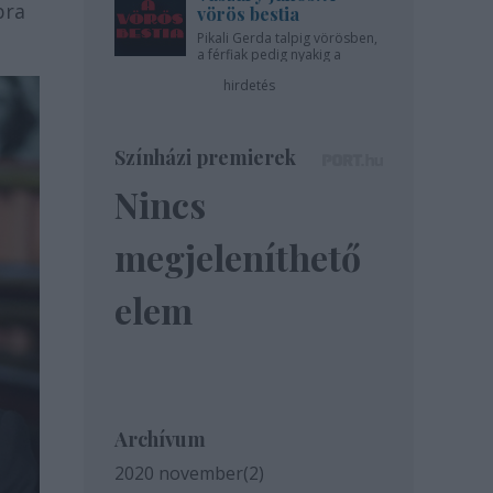
bra
vörös bestia
Pikali Gerda talpig vörösben,
a férfiak pedig nyakig a
pácban - az Újszínházban!
hirdetés
Színházi premierek
Nincs
megjeleníthető
elem
Archívum
2020 november
(
2
)