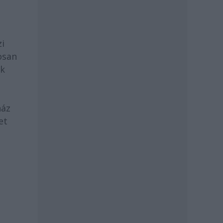
zi
osan
ek
ház
et