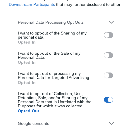
és Vinnai András rendezi és játssza színpadra.
Downstream Participants
that may further disclose it to other
third parties.
Please note that this website/app uses one or more Google
Personal Data Processing Opt Outs
services and may gather and store information including but
not limited to your visit or usage behaviour. You may click to
I want to opt-out of the Sharing of my
personal data.
grant or deny consent to Google and its third-party tags to
Opted In
use your data for below specified purposes in below Google
consent section.
I want to opt-out of the Sale of my
Personal Data.
Opted In
I want to opt-out of processing my
Personal Data for Targeted Advertising.
Opted In
I want to opt-out of Collection, Use,
Retention, Sale, and/or Sharing of my
Szabó Zoltán, Vinnai András és Jankovics Péter
Personal Data that Is Unrelated with the
Purposes for which it was collected.
Opted Out
A színészek zenei múltjáról
Jankovics Péter
: ,,
Kiskoromban rövid ideig csellóztam,
Google consents
később autodidakta módon tanultam gitározni. Aztán