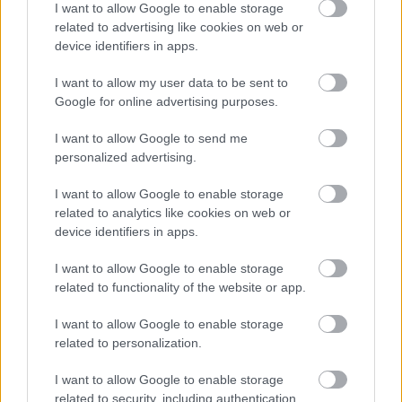
I want to allow Google to enable storage
lett igazi gimis zenekarunk is, amelyben doboltam. És
related to advertising like cookies on web or
persze mi is egy garázsban próbáltunk, készültünk a
device identifiers in apps.
különféle kocsmai meg tornatermi koncertekre. Az
utolsó gimnáziumi zenekaromat úgy hívták, hogy
I want to allow my user data to be sent to
Híradó, és fogalmunk sem volt arról, hogy milyen a mi
Google for online advertising purposes.
zenei stílusunk. Amikor egy falusi fellépésen a punkok
kezdtek gyülekezni a nézőtéren, akkor derült ki
I want to allow Google to send me
számunkra is, hogy punkzenét játszunk.”
personalized advertising.
Vinnai András
: ,,
Középiskola után nekünk is volt egy
I want to allow Google to enable storage
Vörös brigádok nevű ska zenekarunk, Republic
related to analytics like cookies on web or
számokat dolgoztunk fel, és egyetlen fellépésünk volt,
device identifiers in apps.
amire anyámék eljöttek. Ha jól emlékszem, nem is
nagyon volt ott más.”
I want to allow Google to enable storage
related to functionality of the website or app.
Szabó Zoltán
: ,,
Sohasem tanultam zenélni, így amikor
a különféle színházi darabokban mégis ezt kellett
I want to allow Google to enable storage
tennem, begyakoroltam azt, amit a muzsikusok
related to personalization.
megmutattak, de fogalmam sem volt, hogy mit
I want to allow Google to enable storage
csinálok. Három éve elmentem egy dobtanárhoz,
related to security, including authentication