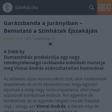
Színház.hu
Garázsbanda a Jurányiban –
Bemutató a Színházak Éjszakáján
szinhaz szerk.
•
2017. szeptember 11.
A Dekk by
Dumaszínház produkciója egy nagy
reménytelenségű rockbanda indulását mutatja
meg Vinnai András utánozhatatlan humorával.
Az előadás olyan kamaszokról szól, akik rockbandát
alapítanak, és arról ábrándoznak, hogy egyszer
eljutnak a világ nagy rockszínpadaira, ahol majd
százezrek tombolnak előttük. Ám egyelőre ők
tombolnak, és az egymás idegeit cincáló fiatalok
útja
–
ahogy azt
Vinnai András
, a darab írója és
egyik szereplője nagyon plasztikusan