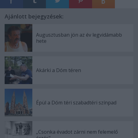
Ajánlott bejegyzések:
Augusztusban jön az év legvidámabb
hete
Akárki a Dóm téren
Épül a Dóm téri szabadtéri színpad
„Csonka évadot zárni nem felemelő
érzés"