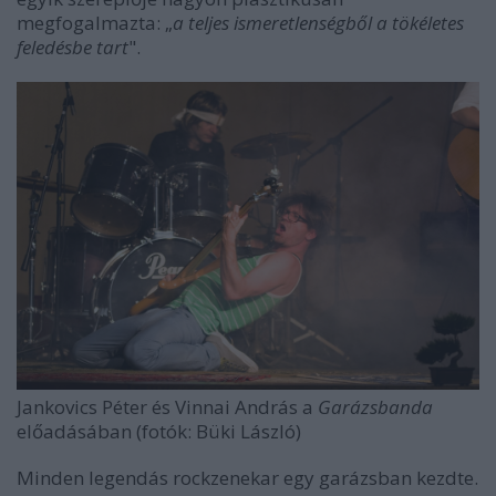
megfogalmazta: „
a teljes ismeretlenségből a tökéletes
feledésbe tart
".
Jankovics Péter és Vinnai András a
Garázsbanda
előadásában (fotók: Büki László)
Minden legendás rockzenekar egy garázsban kezdte.