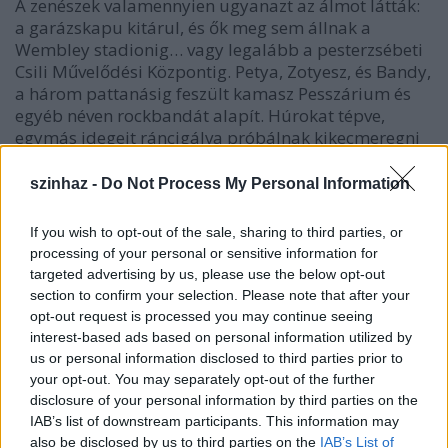
A zenészek valamennyien ugyanazt az álmot látták:
a garázskapu kitárul, és ők meg sem állnak a
Wembley stadionig… vagy legalább a pesterzsébeti
Csili Művelődési Központig. Petya, Zotyesz, és Bandy,
a három pattanásig feszült kamasz Pesszárium és
egyéb néven rockbandát alapít. Húrokat tépve,
egymás idegeit ráncigálva próbálnak kikecmeregni
a kamaszkor gyötrelmeiből. Szűk nacikba töltött
világfájdalom. Lázadás bármi ellen. Átgondolatlan
szinhaz -
Do Not Process My Personal Information
tetoválások. Tivornya egyetlen sörrel. Fellépések
bárhol, bármi áron. Célszerű dallamok.
If you wish to opt-out of the sale, sharing to third parties, or
processing of your personal or sensitive information for
,,
A
Garázsbanda
négy kamaszról szól, a fiúk zenekart
targeted advertising by us, please use the below opt-out
alapítanak, és híresek szeretnének lenni. Csakhogy
section to confirm your selection. Please note that after your
mindegyiküknek van valami defektje. A darab műfaja
opt-out request is processed you may continue seeing
egyébként koncertszínház, lesz benne sok zene, aztán,
interest-based ads based on personal information utilized by
hogy a Pesszáriumból lesz-e valódi zenekar, azt nem
us or personal information disclosed to third parties prior to
tudjuk. Semmi sem lehetetlen
” – írta a szerző a
your opt-out. You may separately opt-out of the further
darabról.
disclosure of your personal information by third parties on the
IAB’s list of downstream participants. This information may
Vinnai András szövegét Jankovics Péter, Szabó Zoltán
also be disclosed by us to third parties on the
IAB’s List of