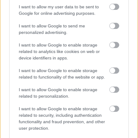
(Daragó Dorina) és a hófehér ruhás felhőcirkuszi
I want to allow my user data to be sent to
társulat a mozgás, a ritmus, a zene – és néhány jól
Google for online advertising purposes.
megválasztott kellék, pl. békatalpak, felcsatolható
malacorr – segítségével hoznak létre egy tornateremnyi
I want to allow Google to send me
weöresi mikrokozmoszt. Szárnyat igéznek a malacra, és
personalized advertising.
közben maguk is nagyon jól szórakoznak.”
I want to allow Google to enable storage
A Jurányi Házban látható unplugged változat
related to analytics like cookies on web or
különlegessége, hogy az előadás a nézőkhöz egészen
device identifiers in apps.
közel, természetes fénynél, hangosítás nélkül
játszódik, egy egyszerű táncstúdióban, hatása ettől
I want to allow Google to enable storage
sokkal intimebb, emberközelibb. Az előadás élő
related to functionality of the website or app.
zenéjét hegedűn
Tijana Stanković
, ütőkön
Ölvedi
Gábor
, csellón
Kertész Endre
kíséri. A nagyszerű
I want to allow Google to enable storage
artisták,
Zoletnik Sophie
és
Valkó Bence
, az ifjú
related to personalization.
tehetséges táncművész,
Daragó Dorina
tánccal,
I want to allow Google to enable storage
cirkusszal a zenészekkel együtt mesél nemcsak a
related to security, including authentication
gyerekeknek, hanem az egész családnak.
functionality and fraud prevention, and other
user protection.
A
Felhőcirkusz
október 8-án és november 11-én
látható a Jurányi Ház Grabó Stúdiójában. Mindkét