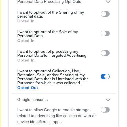
Please note that this website/app uses one or more Google
Personal Data Processing Opt Outs
services and may gather and store information including but
not limited to your visit or usage behaviour. You may click to
I want to opt-out of the Sharing of my
personal data.
grant or deny consent to Google and its third-party tags to
Opted In
use your data for below specified purposes in below Google
consent section.
I want to opt-out of the Sale of my
Personal Data.
Opted In
Felhőcirkusz
I want to opt-out of processing my
Personal Data for Targeted Advertising.
„
Juhász Kata nemcsak az irodalmi impulzust tudja a
Opted In
tánc, cirkusz és zene nyelvére sikeresen lefordítani, de
I want to opt-out of Collection, Use,
rátalál arra a módra, hangnemre, struktúrára is,
Retention, Sale, and/or Sharing of my
amivel mindez a gyerekek számára érthető és élvezhető
Personal Data that Is Unrelated with the
Purposes for which it was collected.
lehet, és közben a szülő sem érzi magát matiné
Opted Out
előadáson
” – jellemezték az előadást egy korábbi
kritikában. Weöres Sándor ismert gyerekversei, mint
Google consents
a
Déli Felhők
, a
Vásár
, a
Ha a világ rigó lenne
, a
Csiribiri
,
A tündér
,
A birka-iskola
vagy a
Sehallselát Dömötör
I want to allow Google to enable storage
noha hangzanak el az előadásban, ezek ihlették a
related to advertising like cookies on web or
device identifiers in apps.
darab képeit, dramaturgiáját. „
A tarkaruhás Katóka