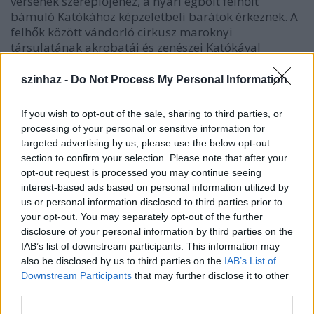
versének szereplőjéhez, a nyári égbolt felhőit
bámuló Katókához képzeletbeli barátok érkeznek. A
felhők között vándorló cirkusz maroknyi
társulatának akrobatái és zenészei Katókával
kiegészülve vágnak új kalandokba.
szinhaz -
Do Not Process My Personal Information
Október 8-án és november 11-én a Jurányi Házban a
Felhőcirkuszt
a beteg gyermekek ellátásának
If you wish to opt-out of the sale, sharing to third parties, or
javításáért játsszák. Speciális jegyek vásárlásával a
processing of your personal or sensitive information for
nézők az Aprónép Alapítvány munkáját
targeted advertising by us, please use the below opt-out
támogathatják. Az Aprónép Alapítvány Buda
section to confirm your selection. Please note that after your
egyetlen gyermek fekvőbeteg-szakellátó
opt-out request is processed you may continue seeing
intézményét, a Szent János Kórházat segíti műszerek
interest-based ads based on personal information utilized by
vásárlásával, valamint a fekvőbeteg gyermekek
us or personal information disclosed to third parties prior to
komfortérzetét javító eszközök beszerzésével és
your opt-out. You may separately opt-out of the further
szolgáltatások támogatásával.
disclosure of your personal information by third parties on the
IAB’s list of downstream participants. This information may
also be disclosed by us to third parties on the
IAB’s List of
Downstream Participants
that may further disclose it to other
third parties.