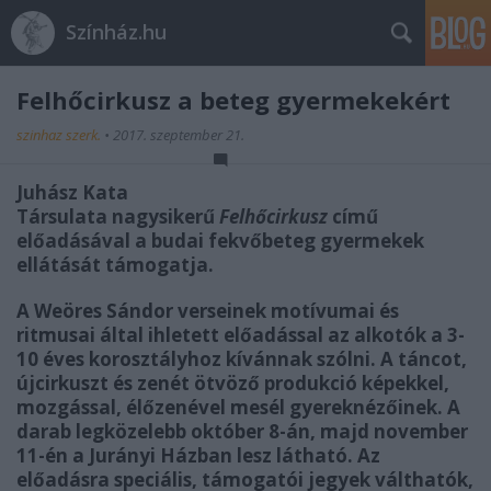
Színház.hu
Felhőcirkusz a beteg gyermekekért
szinhaz szerk.
•
2017. szeptember 21.
Juhász Kata
Társulata nagysikerű
Felhőcirkusz
című
előadásával a budai fekvőbeteg gyermekek
ellátását támogatja.
A Weöres Sándor verseinek motívumai és
ritmusai által ihletett előadással az alkotók a 3-
10 éves korosztályhoz kívánnak szólni. A táncot,
újcirkuszt és zenét ötvöző produkció képekkel,
mozgással, élőzenével mesél gyereknézőinek. A
darab legközelebb október 8-án, majd november
11-én a Jurányi Házban lesz látható. Az
előadásra speciális, támogatói jegyek válthatók,