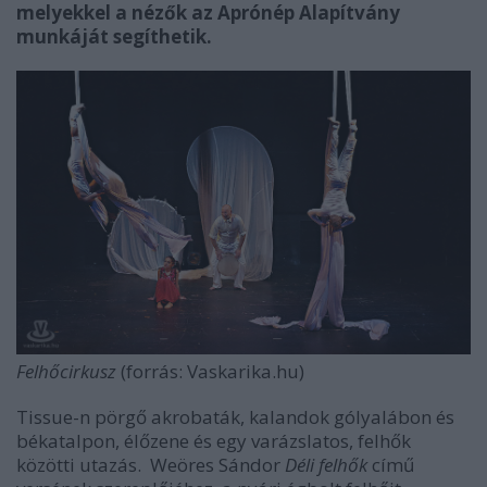
melyekkel a nézők az Aprónép Alapítvány
munkáját segíthetik.
Felhőcirkusz
(forrás: Vaskarika.hu)
Tissue-n pörgő akrobaták, kalandok gólyalábon és
békatalpon, élőzene és egy varázslatos, felhők
közötti utazás. Weöres Sándor
Déli felhők
című