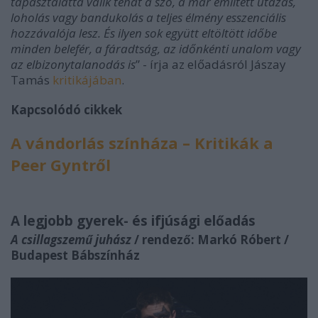
tapasztalattá válik tehát a szó, a már említett utazás,
loholás vagy bandukolás a teljes élmény esszenciális
hozzávalója lesz. És ilyen sok együtt eltöltött időbe
minden belefér, a fáradtság, az időnkénti unalom vagy
az elbizonytalanodás is
” - írja az előadásról Jászay
Tamás
kritikájában
.
Kapcsolódó cikkek
A vándorlás színháza – Kritikák a
Peer Gyntről
A legjobb gyerek- és ifjúsági előadás
A csillagszemű juhász
/ rendező: Markó Róbert /
Budapest Bábszínház