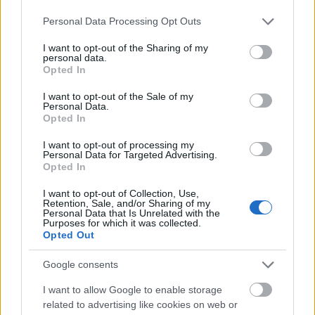
Please note that this website/app uses one or more Google
Personal Data Processing Opt Outs
services and may gather and store information including but
not limited to your visit or usage behaviour. You may click to
I want to opt-out of the Sharing of my
personal data.
grant or deny consent to Google and its third-party tags to
Opted In
use your data for below specified purposes in below Google
consent section.
I want to opt-out of the Sale of my
Personal Data.
Opted In
Keresztes Tamás az
Egy őrült naplójá
ban (fotó: Toldy
I want to opt-out of processing my
Miklós)
Personal Data for Targeted Advertising.
Opted In
„
Nagyjából a saját élményeimből kaparászom elő
I want to opt-out of Collection, Use,
ezeket az érzelmeket, illetve amiről nincs közvetlen
Retention, Sale, and/or Sharing of my
Personal Data that Is Unrelated with the
élményem, azt megpróbálom a fantáziám által
Purposes for which it was collected.
létrehívni. A Gogol-mű tényleg annyira gazdag, hogy
Opted Out
nagyon sok mindent rá, illetve a nézők fantáziájára
lehet bízni. Ha nem akarunk túl nagy erőszakot tenni
Google consents
rajta, akkor maga az írott anyag is létre tudja hozni az
I want to allow Google to enable storage
érzelmeket. Persze igyekszem minél átéltebb lenni, ami
related to advertising like cookies on web or
hol így sikerül, hol úgy. Egy életen keresztül tanuljuk a