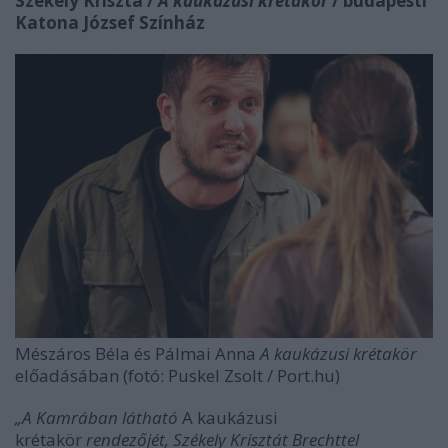
Székely Kriszta /
A kaukázusi krétakör
/ budapesti
Katona József Színház
Mészáros Béla és Pálmai Anna
A kaukázusi krétakör
előadásában (fotó: Puskel Zsolt / Port.hu)
„A Kamrában látható
A kaukázusi
krétakör
rendezőjét, Székely Krisztát Brechttel