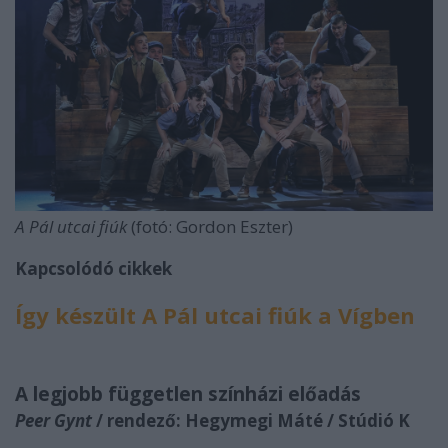
A Pál utcai fiúk
(fotó: Gordon Eszter)
Kapcsolódó cikkek
Így készült A Pál utcai fiúk a Vígben
A legjobb független színházi előadás
Peer Gynt
/ rendező: Hegymegi Máté / Stúdió K