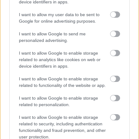
device identifiers in apps.
módját, hogy hogyan lehetünk a színpadon minél
hitelesebbek
” –
mesélte
Keresztes Tamás a
I want to allow my user data to be sent to
szerepformálásról.
Google for online advertising purposes.
Kapcsolódó cikkek
I want to allow Google to send me
personalized advertising.
Le lehetne kottázni a mi
előadásunkat is – Egy őrült naplója
I want to allow Google to enable storage
related to analytics like cookies on web or
„Hogy mondjanak neki egy jó szót...”
device identifiers in apps.
- Keresztes Tamás
I want to allow Google to enable storage
Keresztes Tamás: „Fantasztikus volt
related to functionality of the website or app.
belekóstolni a díszlettervezésbe”
I want to allow Google to enable storage
„Gogol műve a mindenkori emberről
related to personalization.
szól” – Interjú Keresztes Tamással
I want to allow Google to enable storage
related to security, including authentication
functionality and fraud prevention, and other
user protection.