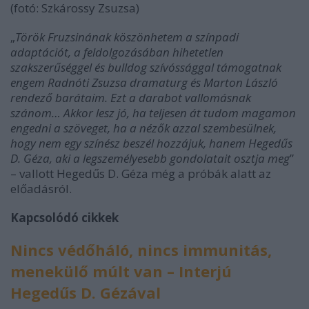
(fotó: Szkárossy Zsuzsa)
„
Török Fruzsinának köszönhetem a színpadi
adaptációt, a feldolgozásában hihetetlen
szakszerűséggel és bulldog szívóssággal támogatnak
engem Radnóti Zsuzsa dramaturg és Marton László
rendező barátaim. Ezt a darabot vallomásnak
szánom… Akkor lesz jó, ha teljesen át tudom magamon
engedni a szöveget, ha a nézők azzal szembesülnek,
hogy nem egy színész beszél hozzájuk, hanem Hegedűs
D. Géza, aki a legszemélyesebb gondolatait osztja meg
”
– vallott Hegedűs D. Géza még a próbák alatt az
előadásról.
Kapcsolódó cikkek
Nincs védőháló, nincs immunitás,
menekülő múlt van – Interjú
Hegedűs D. Gézával