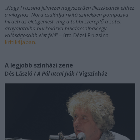
„
Nagy Fruzsina jelmezei nagyszerűen illeszkednek ehhez
a világhoz, Nóra családja rikító színekben pompázva
hirdeti az életigenlést, míg a többi szereplő a sötét
árnyalataiba burkolózva bukdácsolnak egy
valóságosabb élet felé
” – írta Dézsi Fruzsina
kritikájában
.
A legjobb színházi zene
Dés László /
A Pál utcai fiúk
/ Vígszínház