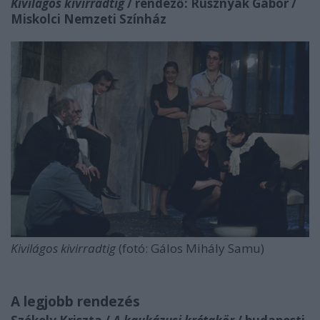
Kivilágos kivirradtig
/ rendező: Rusznyák Gábor /
Miskolci Nemzeti Színház
Kivilágos kivirradtig
(fotó: Gálos Mihály Samu)
A legjobb rendezés