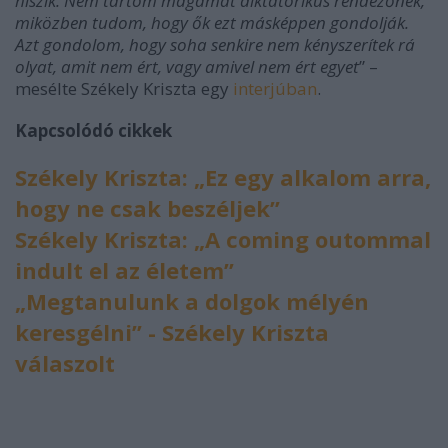
hiszik. Nem tartom magamat diktatórikus rendezőnek,
miközben tudom, hogy ők ezt másképpen gondolják.
Azt gondolom, hogy soha senkire nem kényszerítek rá
olyat, amit nem ért, vagy amivel nem ért egyet
” –
mesélte Székely Kriszta egy
interjúban
.
Kapcsolódó cikkek
Székely Kriszta: „Ez egy alkalom arra,
hogy ne csak beszéljek”
Székely Kriszta: „A coming outommal
indult el az életem”
„Megtanulunk a dolgok mélyén
keresgélni” - Székely Kriszta
válaszolt