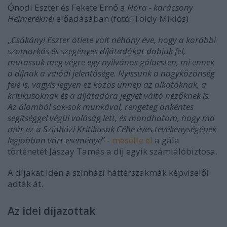
Ónodi Eszter és Fekete Ernő a
Nóra - karácsony
Helmeréknél
előadásában (fotó: Toldy Miklós)
„
Csákányi Eszter ötlete volt néhány éve, hogy a korábbi
szomorkás és szegényes díjátadókat dobjuk fel,
mutassuk meg végre egy nyilvános gálaesten, mi ennek
a díjnak a valódi jelentősége. Nyissunk a nagyközönség
felé is, vagyis legyen ez közös ünnep az alkotóknak, a
kritikusoknak és a díjátadóra jegyet váltó nézőknek is.
Az álomból sok-sok munkával, rengeteg önkéntes
segítséggel végül valóság lett, és mondhatom, hogy ma
már ez a Színházi Kritikusok Céhe éves tevékenységének
legjobban várt eseménye
” -
mesélte el
a gála
történetét Jászay Tamás a díj egyik számlálóbiztosa.
A díjakat idén a színházi háttérszakmák képviselői
adták át.
Az idei díjazottak