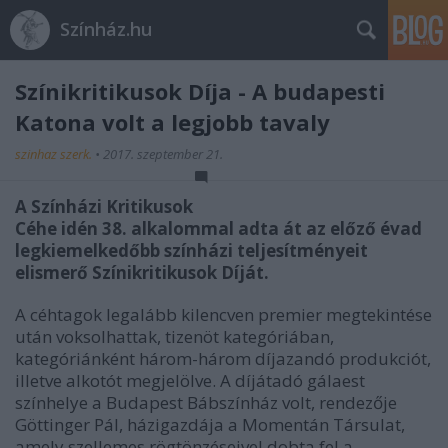
Színház.hu
Színikritikusok Díja - A budapesti
Katona volt a legjobb tavaly
szinhaz szerk.
•
2017. szeptember 21.
A Színházi Kritikusok
Céhe idén 38. alkalommal adta át az előző évad
legkiemelkedőbb színházi teljesítményeit
elismerő Színikritikusok Díját.
A céhtagok legalább kilencven premier megtekintése
után voksolhattak, tizenöt kategóriában,
kategóriánként három-három díjazandó produkciót,
illetve alkotót megjelölve. A díjátadó gálaest
színhelye a Budapest Bábszínház volt, rendezője
Göttinger Pál, házigazdája a Momentán Társulat,
amely szellemes rögtönzéseivel dobta fel a