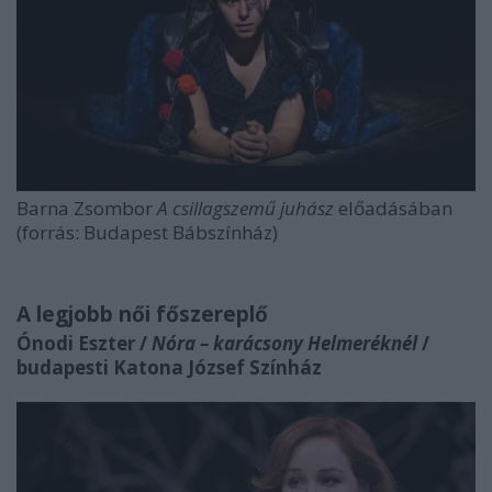
Barna Zsombor
A csillagszemű juhász
előadásában
(forrás: Budapest Bábszínház)
A legjobb női főszereplő
Ónodi Eszter /
Nóra – karácsony Helmeréknél
/
budapesti Katona József Színház