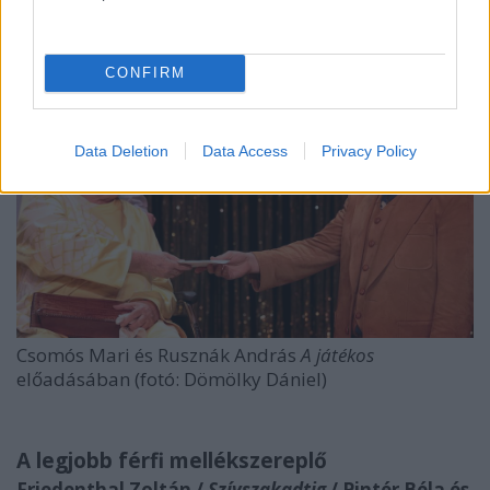
A legjobb női mellékszereplő
Csomós Mari /
A játékos
/ Radnóti Színház
CONFIRM
Data Deletion
Data Access
Privacy Policy
Csomós Mari és Rusznák András
A játékos
előadásában (fotó: Dömölky Dániel)
A legjobb férfi mellékszereplő
Friedenthal Zoltán /
Szívszakadtig
/ Pintér Béla és