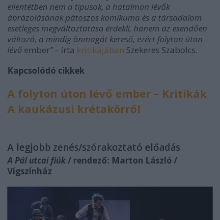
ellentétben nem a típusok, a hatalmon lévők
ábrázolásának pátoszos komikuma és a társadalom
esetleges megváltoztatása érdekli, hanem az esendően
változó, a mindig önmagát kereső, ezért folyton úton
lévő
ember
”
– írta
kritikájában
Szekeres Szabolcs.
Kapcsolódó cikkek
A folyton úton lévő ember – Kritikák
A kaukázusi krétakörről
A legjobb zenés/szórakoztató előadás
A Pál utcai fiúk
/ rendező: Marton László /
Vígszínház