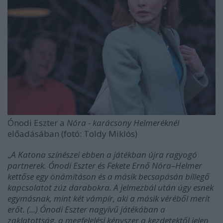
Ónodi Eszter a
Nóra - karácsony Helmeréknél
előadásában (fotó: Toldy Miklós)
„
A Katona színészei ebben a játékban újra ragyogó
partnerek. Ónodi Eszter és Fekete Ernő Nóra–Helmer
kettőse egy önámításon és a másik becsapásán billegő
kapcsolatot zúz darabokra. A jelmezbál után úgy esnek
egymásnak, mint két vámpír, aki a másik véréből merít
erőt. (...) Ónodi Eszter nagyívű játékában a
zaklatottság, a megfelelési kényszer a kezdetektől jelen