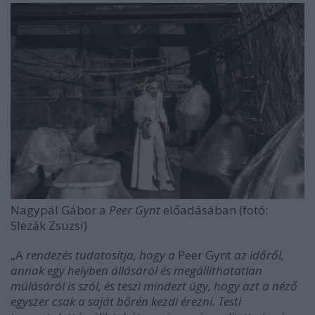
Nagypál Gábor a
Peer Gynt
előadásában (fotó:
Slezák Zsuzsi)
„A
rendezés tudatosítja, hogy a
Peer Gynt
az időről,
annak egy helyben állásáról és megállíthatatlan
múlásáról is szól, és teszi mindezt úgy, hogy azt a néző
egyszer csak a saját bőrén kezdi érezni. Testi