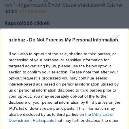
van” –
fogalmazott Ónodi Eszter alakításáról Csizner
Ildikó
kritikájában
.
Kapcsolódó cikkek
Meg kell becsülni a hópelyheket –
szinhaz -
Do Not Process My Personal Information
Interjú Ónodi Eszterrel
If you wish to opt-out of the sale, sharing to third parties, or
processing of your personal or sensitive information for
targeted advertising by us, please use the below opt-out
A legjobb férfi főszereplő
section to confirm your selection. Please note that after your
Kersztes Tamás /
Egy őrült naplója
/
Katona József
opt-out request is processed you may continue seeing
Színház, FÜGE, MASZK Egyesület (Szeged), Orlai
interest-based ads based on personal information utilized by
Produkciós Iroda
us or personal information disclosed to third parties prior to
your opt-out. You may separately opt-out of the further
disclosure of your personal information by third parties on the
IAB’s list of downstream participants. This information may
also be disclosed by us to third parties on the
IAB’s List of
Downstream Participants
that may further disclose it to other
third parties.