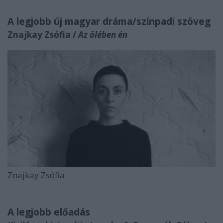
A legjobb új magyar dráma/színpadi szöveg
Znajkay Zsófia /
Az ölében én
Znajkay Zsófia
A legjobb előadás