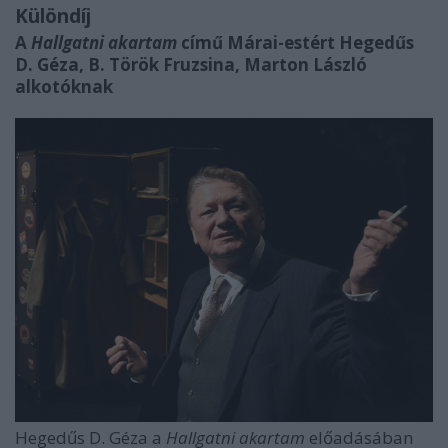
Különdíj
A
Hallgatni akartam
című Márai-estért Hegedűs
D. Géza, B. Török Fruzsina, Marton László
alkotóknak
Hegedűs D. Géza a
Hallgatni akartam
előadásában