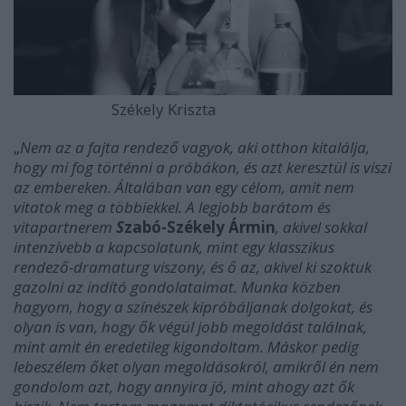
Székely Kriszta
„
Nem az a fajta rendező vagyok, aki otthon kitalálja,
hogy mi fog történni a próbákon, és azt keresztül is viszi
az embereken. Általában van egy célom, amit nem
vitatok meg a többiekkel. A legjobb barátom és
vitapartnerem
S
zabó-Székely Ármin
, akivel sokkal
intenzívebb a kapcsolatunk, mint egy klasszikus
rendező-dramaturg viszony, és ő az, akivel ki szoktuk
gazolni az indító gondolataimat. Munka közben
hagyom, hogy a színészek kipróbáljanak dolgokat, és
olyan is van, hogy ők végül jobb megoldást találnak,
mint amit én eredetileg kigondoltam. Máskor pedig
lebeszélem őket olyan megoldásokról, amikről én nem
gondolom azt, hogy annyira jó, mint ahogy azt ők