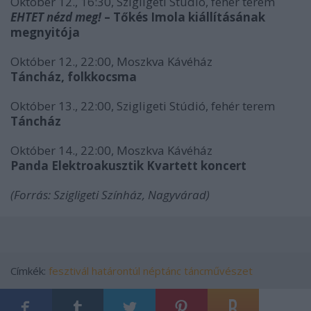
Október 12., 16:30, Szigligeti Stúdió, fehér terem
EHTET nézd meg!
– Tőkés Imola kiállításának
megnyitója
Október 12., 22:00, Moszkva Kávéház
Táncház, folkkocsma
Október 13., 22:00, Szigligeti Stúdió, fehér terem
T
áncház
Október 14., 22:00, Moszkva Kávéház
Panda Elektroakusztik Kvartett koncert
(Forrás: Szigligeti Színház, Nagyvárad)
Címkék:
fesztivál
határontúl
néptánc
táncművészet