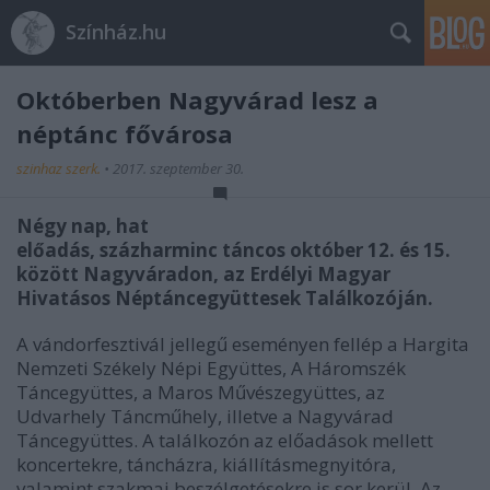
Színház.hu
Októberben Nagyvárad lesz a
néptánc fővárosa
szinhaz szerk.
•
2017. szeptember 30.
Négy nap, hat
előadás, százharminc táncos október 12. és 15.
között Nagyváradon, az Erdélyi Magyar
Hivatásos Néptáncegyüttesek Találkozóján.
A vándorfesztivál jellegű eseményen fellép a Hargita
Nemzeti Székely Népi Együttes, A Háromszék
Táncegyüttes, a Maros Művészegyüttes, az
Udvarhely Táncműhely, illetve a Nagyvárad
Táncegyüttes. A találkozón az előadások mellett
koncertekre, táncházra, kiállításmegnyitóra,
valamint szakmai beszélgetésekre is sor kerül. Az