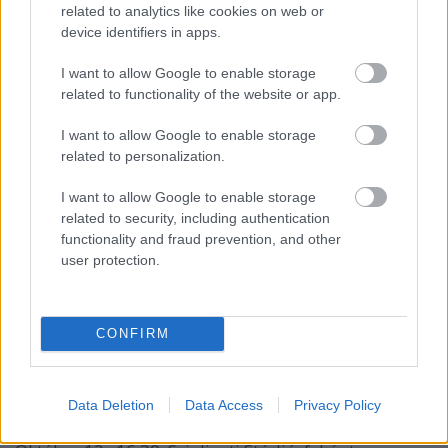
related to analytics like cookies on web or
device identifiers in apps.
I want to allow Google to enable storage
related to functionality of the website or app.
Pöttöm Palkó
(fotó: Lochom Zsolt)
I want to allow Google to enable storage
related to personalization.
Október 14., szombat, 18:00, Szigligeti Színház,
nagyterem
I want to allow Google to enable storage
Apám tánca
related to security, including authentication
r.: Könczei Árpád
functionality and fraud prevention, and other
user protection.
Udvarhely Táncműhely
Október 15., vasárnap, 19:00, Szigligeti Színház,
nagyterem
CONFIRM
EHTET Gála
– az öt hivatásos magyar
néptáncegyüttes közreműködésével
Data Deletion
Data Access
Privacy Policy
Kísérőprogramok