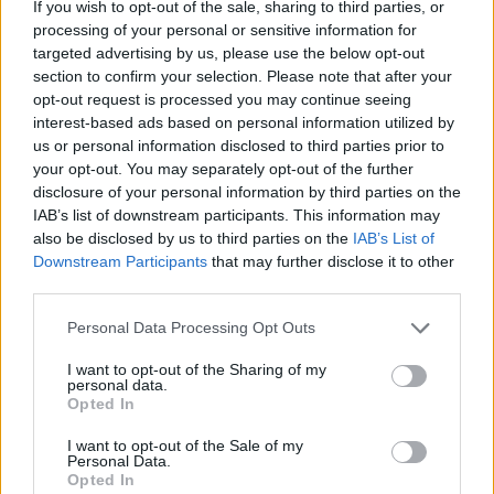
If you wish to opt-out of the sale, sharing to third parties, or
Nagyvárad Táncegyüttes
processing of your personal or sensitive information for
targeted advertising by us, please use the below opt-out
section to confirm your selection. Please note that after your
opt-out request is processed you may continue seeing
interest-based ads based on personal information utilized by
us or personal information disclosed to third parties prior to
your opt-out. You may separately opt-out of the further
disclosure of your personal information by third parties on the
IAB’s list of downstream participants. This information may
also be disclosed by us to third parties on the
IAB’s List of
Downstream Participants
that may further disclose it to other
third parties.
Please note that this website/app uses one or more Google
Personal Data Processing Opt Outs
services and may gather and store information including but
not limited to your visit or usage behaviour. You may click to
I want to opt-out of the Sharing of my
Barbárok
(fotó: Cári Tibor)
personal data.
grant or deny consent to Google and its third-party tags to
Opted In
use your data for below specified purposes in below Google
Október 13., péntek, 11:00, Szigligeti Színház
consent section.
nagyterem
I want to opt-out of the Sale of my
Personal Data.
Szép Palkó
Opted In