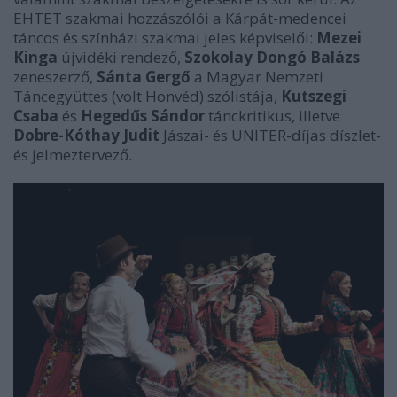
EHTET szakmai hozzászólói a Kárpát-medencei
táncos és színházi szakmai jeles képviselői:
Mezei
Kinga
újvidéki rendező,
Szokolay Dongó Balázs
zeneszerző,
Sánta Gergő
a Magyar Nemzeti
Táncegyüttes (volt Honvéd) szólistája,
Kutszegi
Csaba
és
Hegedűs Sándor
tánckritikus, illetve
Dobre-Kóthay Judit
Jászai- és UNITER-díjas díszlet-
és jelmeztervező.