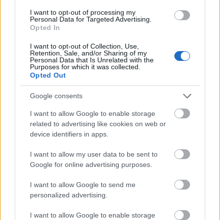
r.: Varga János
Maros Művészegyüttes
I want to opt-out of processing my
Personal Data for Targeted Advertising.
Opted In
Október 13., péntek, 18:00, Szigligeti Színház,
nagyterem
I want to opt-out of Collection, Use,
Mundruc
Retention, Sale, and/or Sharing of my
Personal Data that Is Unrelated with the
r.: Könczei Árpád
Purposes for which it was collected.
Háromszék Táncegyüttes
Opted Out
Október 14., szombat, 11:00, Szigligeti Színház,
Google consents
nagyterem
I want to allow Google to enable storage
Pöttöm Palkó
related to advertising like cookies on web or
r.: Ivácson László
device identifiers in apps.
Hargita Nemzeti Székely Népi Együttes
I want to allow my user data to be sent to
Google for online advertising purposes.
I want to allow Google to send me
personalized advertising.
I want to allow Google to enable storage