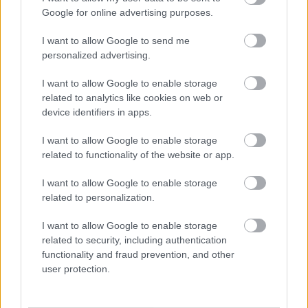
Google for online advertising purposes.
Lúdas Matyi
I want to allow Google to send me
personalized advertising.
„
Csupa olyan erény, amelyek a cirkusz világában
alapvetőek és természetesek, amelyek nélkül nem
I want to allow Google to enable storage
képzelhető el igazi cirkusz, és melyeket így, a cirkusz
related to analytics like cookies on web or
device identifiers in apps.
nyelvét használva könnyen át tudunk adni a
közönségnek
” – olvasható a színlapon.
I want to allow Google to enable storage
related to functionality of the website or app.
Az előadások után interaktív, játékos órák is
társulnak a produkcióhoz: a biológiaórákon a
I want to allow Google to enable storage
gyerekek megismerkedhetnek a háziállatokkal és a
related to personalization.
felelős állattartásról is szó esik. A
Lúdas Matyi
október 11. és 23. között látható a Fővárosi
I want to allow Google to enable storage
Nagycirkuszban. Az előadások kezdési időpontja és
related to security, including authentication
jegyvásárlási lehetőség
innen
érhető el.
functionality and fraud prevention, and other
user protection.
Kapcsolódó cikkek
Ősszel az oktatásé a főszerep a