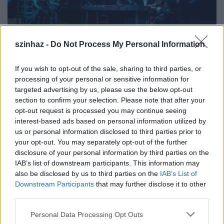
szinhaz -
Do Not Process My Personal Information
Rómeó és Júlia
(fotók: Fővárosi Nagycirkusz)
If you wish to opt-out of the sale, sharing to third parties, or
Minden előadás után meghívott előadók, köztük
processing of your personal or sensitive information for
egyetemi professzor, író, dramaturg tart előadást
targeted advertising by us, please use the below opt-out
Shakespeare-ről és a
Rómeó és Júliá
ról rendhagyó
section to confirm your selection. Please note that after your
irodalomóra keretében. A mai előadás percekkel
opt-out request is processed you may continue seeing
ezelőtt kezdődött el, de holnap délután 3 órától,
interest-based ads based on personal information utilized by
illetve pénteken délután 3 órától és este 7 órától
us or personal information disclosed to third parties prior to
ismét látható a Fővárosi Nagycirkuszban. Az
your opt-out. You may separately opt-out of the further
előadásokra
itt
tudnak jegyet váltani az érdeklődők.
disclosure of your personal information by third parties on the
IAB’s list of downstream participants. This information may
A színházi elemeket is játékba vonó cirkuszi
also be disclosed by us to third parties on the
IAB’s List of
produkciók felé tavaly októberében tette meg az első
Downstream Participants
that may further disclose it to other
lépést a Fővárosi Nagycirkusz. Ekkor mutatta be
third parties.
Fazekas Mihály
Lúdas Matyi
ját, elsősorban, de nem
Please note that this website/app uses one or more Google
kizárólag általános iskolás diákok számára. Az
Personal Data Processing Opt Outs
services and may gather and store information including but