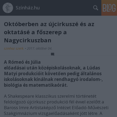
Színház.hu
Októberben az újcirkuszé és az
oktatásé a főszerep a
Nagycirkuszban
szinhaz szerk.
•
2017. október 04.
A Rómeó és Júlia
előadásai után középiskolásoknak, a Lúdas
Matyi produkcióit követően pedig általános
iskolásoknak kínálnak rendhagyó irodalom-,
biológia és matematikaórát.
A Shakespeare klasszikus szerelmi történetét
feldolgozó újcirkusz produkció fél évvel ezelőtt a
Baross Imre Artistaképző Intézet Előadó-Művészeti
Szakgimnázium vizsgaelőadásaként jött létre. A