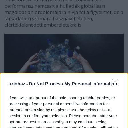
performansz nemcsak a hulladék globálisan
megoldatlan problémájára hívja fel a figyelmet, de a
társadalom számára hasznavehetetlen,
elértéktelenedett emberéletekre is.
szinhaz -
Do Not Process My Personal Information
If you wish to opt-out of the sale, sharing to third parties, or
processing of your personal or sensitive information for
targeted advertising by us, please use the below opt-out
Te szemét!
(fotó: Dusa Gábor)
section to confirm your selection. Please note that after your
opt-out request is processed you may continue seeing
A több évvel ezelőtt már bemutatott és több sikeres
interest-based ads based on personal information utilized by