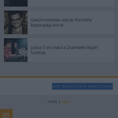
Gasztronómiai utazás Karinthy
koponyája körül
Július 5-én indul a Zsámbéki Nyári
Színház
SÜTI BEÁLLÍTÁSOK MÓDOSÍTÁSA
mobil
|
teljes