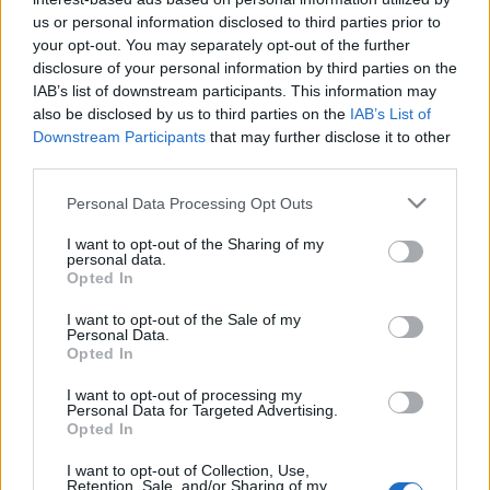
fesztiválszereplést maga mögött tudó performansz
us or personal information disclosed to third parties prior to
újraalkotói Czakó Máté és Szász Dániel. Előadói:
your opt-out. You may separately opt-out of the further
Békési-Szombati Anett, Gőz István, Horváth
disclosure of your personal information by third parties on the
Nóra, Ivanov Gábor és Szász Dániel.
IAB’s list of downstream participants. This information may
also be disclosed by us to third parties on the
IAB’s List of
A szenny esztrád október 7-én és 8-án, délután 4
Downstream Participants
that may further disclose it to other
órától a Móricz Zsigmond körtéren látható, valamint
third parties.
8-án a Francia Intézetnél is megismétlik, délután fél
Please note that this website/app uses one or more Google
Personal Data Processing Opt Outs
6 órai kezdéssel – a CAFe Budapest fesztivál keretén
services and may gather and store information including but
belül.
not limited to your visit or usage behaviour. You may click to
I want to opt-out of the Sharing of my
personal data.
grant or deny consent to Google and its third-party tags to
Opted In
use your data for below specified purposes in below Google
consent section.
I want to opt-out of the Sale of my
Personal Data.
Opted In
I want to opt-out of processing my
Personal Data for Targeted Advertising.
Opted In
I want to opt-out of Collection, Use,
Retention, Sale, and/or Sharing of my