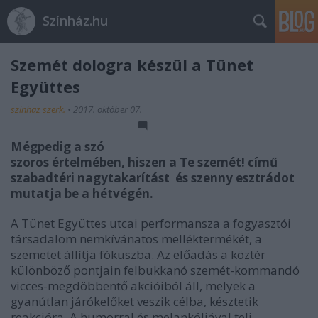
Színház.hu
Szemét dologra készül a Tünet
Együttes
szinhaz szerk.
•
2017. október 07.
Mégpedig a szó
szoros értelmében, hiszen a Te szemét! című
szabadtéri nagytakarítást és szenny esztrádot
mutatja be a hétvégén.
A Tünet Együttes utcai performansza a fogyasztói
társadalom nemkívánatos melléktermékét, a
szemetet állítja fókuszba. Az előadás a köztér
különböző pontjain felbukkanó szemét-kommandó
vicces-megdöbbentő akcióiból áll, melyek a
gyanútlan járókelőket veszik célba, késztetik
reakcióra. A humorral és melankóliával teli