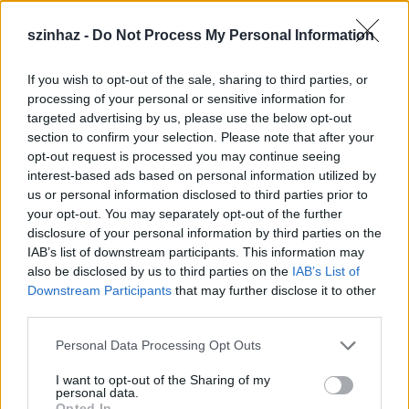
Az amerikai Bandaloop társulata táncolt már
felhőkarcolók tükörsima üvegfelületein, múzeumok
szinhaz -
Do Not Process My Personal Information
falán, óriás hídpilléreken, vagy épp 700 méter
magas sziklákról elrugaszkodva a Yosemite Nemzeti
If you wish to opt-out of the sale, sharing to third parties, or
Parkban. A vertikális tánc úttörőit lélegzetelállító
processing of your personal or sensitive information for
produkcióiról ismeri a világ, október 20-21-én
targeted advertising by us, please use the below opt-out
délután és este pedig Budapest figyelheti őket tátott
section to confirm your selection. Please note that after your
szájjal. „
Amiről munkából hazafelé menet korábban
opt-out request is processed you may continue seeing
azt gondoltad, hogy csak egy irodaház, átváltozik egy
interest-based ads based on personal information utilized by
us or personal information disclosed to third parties prior to
gyönyörű művészeti térré
.
A koncepciónk a dolgok
your opt-out. You may separately opt-out of the further
normális folyásának megzavarása”
– vallja
Thomas
disclosure of your personal information by third parties on the
Cavanagh
, a társulat ügyvezető igazgatója arról
IAB’s list of downstream participants. This information may
mesélve, hogy miért rendkívül inspiráló számukra
also be disclosed by us to third parties on the
IAB’s List of
Budapest, és a köztéri akciójuk helyszíneként
Downstream Participants
that may further disclose it to other
szolgáló Kálvin téri irodaház.
third parties.
A Budapest Liszt Ferenc Nemzetközi Repülőtér 1-es
Please note that this website/app uses one or more Google
Personal Data Processing Opt Outs
terminálja szintén rendhagyó helyszín – ez
services and may gather and store information including but
alkalommal
Somogyi-Tóth Dániel
és a Kodály
not limited to your visit or usage behaviour. You may click to
I want to opt-out of the Sharing of my
personal data.
Filharmónia Debrecen repíti a közönséget Vajda
grant or deny consent to Google and its third-party tags to
Opted In