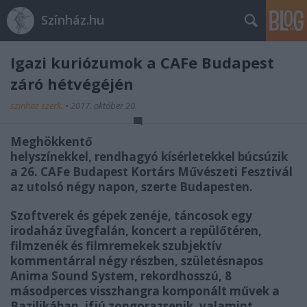
Színház.hu
Igazi kuriózumok a CAFe Budapest
záró hétvégéjén
szinhaz szerk.
•
2017. október 20.
Meghökkentő
helyszínekkel, rendhagyó kísérletekkel búcsúzik
a 26. CAFe Budapest Kortárs Művészeti Fesztivál
az utolsó négy napon, szerte Budapesten.
Szoftverek és gépek zenéje, táncosok egy
irodaház üvegfalán, koncert a repülőtéren,
filmzenék és filmremekek szubjektív
kommentárral négy részben, születésnapos
Anima Sound System, rekordhosszú, 8
másodperces visszhangra komponált művek a
Bazilikában, ifjú zongorazsenik, valamint