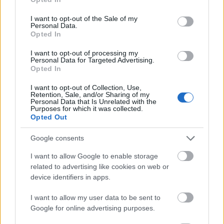
János zenei világába, és a repülőtér hajdani
use your data for below specified purposes in below Google
utasforgalmi csarnokának falai között felcsendülnek
consent section.
I want to opt-out of the Sale of my
Orff
Carmina Buraná
jának összetéveszthetetlen
Personal Data.
Opted In
dallamai is, az izgalmas helyszínre pedig a
repülőmúzeum nosztalgiabuszai szállítják majd a
I want to opt-out of processing my
nézőket.
Personal Data for Targeted Advertising.
Opted In
Másként különleges helyszín a budapesti Szent
I want to opt-out of Collection, Use,
István-bazilika, mely a mennyei hosszúságú
Retention, Sale, and/or Sharing of my
visszhang révén válik igazán rendhagyóvá: a
Personal Data that Is Unrelated with the
Purposes for which it was collected.
zeneszerzők többnyire nem is kalkulálnak ennyire
Opted Out
intenzív hangzó környezettel. A közelmúltban
alakult, fiatal zeneszerzőkből álló csoport, a Studio5
Google consents
viszont most olyan darabokkal áll a közönség elé,
amelyek nagyon is építenek a Bazilika zenei
I want to allow Google to enable storage
related to advertising like cookies on web or
adottságaira és a lélegzetelállító, nyolc
device identifiers in apps.
másodperces visszhangra. A FUGA Budapesti
Építészeti Központban pedig a magyar filmtörténet
I want to allow my user data to be sent to
legendás alkotásaihoz filmzenét komponáló
Google for online advertising purposes.
Szőllősy András
művészete előtt tiszteleg a fiatal
zeneszerzők új generációja.