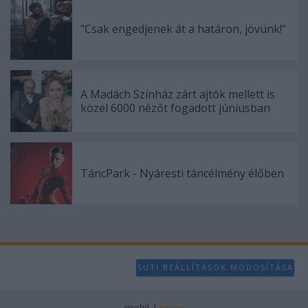
"Csak engedjenek át a határon, jövünk!"
A Madách Színház zárt ajtók mellett is
közel 6000 nézőt fogadott júniusban
TáncPark - Nyáresti táncélmény élőben
SÜTI BEÁLLÍTÁSOK MÓDOSÍTÁSA
mobil
|
teljes