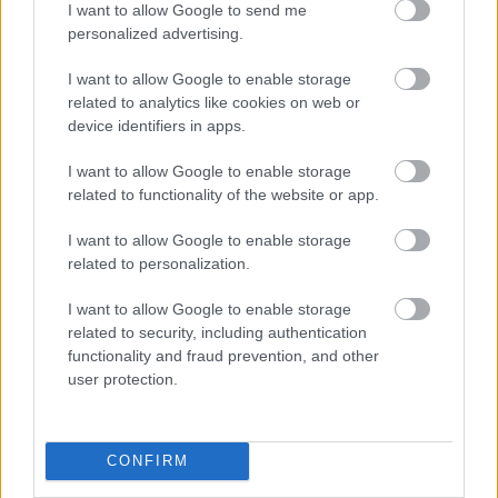
I want to allow Google to send me
personalized advertising.
I want to allow Google to enable storage
related to analytics like cookies on web or
device identifiers in apps.
I want to allow Google to enable storage
related to functionality of the website or app.
I want to allow Google to enable storage
related to personalization.
I want to allow Google to enable storage
related to security, including authentication
functionality and fraud prevention, and other
user protection.
Egy letűnt közösség kultúrájába, egy
kortalanságában kortárs népzenei gyűjtés páratlan
gazdagságú anyagába enged bepillantást az
És a
halottak újra énekelnek
című előadás, melyet a
CONFIRM
rendezőlegenda,
Elek Judit
és az Oscar-díjas
Nemes