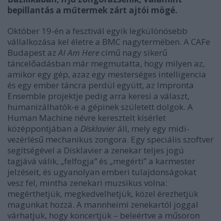
bepillantás a műtermek zárt ajtói mögé.
Október 19-én a fesztivál egyik legkülönösebb
vállalkozása kel életre a BMC nagytermében. A CAFe
Budapest az
AI Am Here
című nagy sikerű
táncelőadásban már megmutatta, hogy milyen az,
amikor egy gép, azaz egy mesterséges intelligencia
és egy ember táncra perdül együtt, az Impronta
Ensemble projektje pedig arra keresi a választ,
humanizálhatók-e a gépinek született dolgok. A
Human Machine névre keresztelt kísérlet
középpontjában a
Disklavier
áll, mely egy midi-
vezérlésű mechanikus zongora. Egy speciális szoftver
segítségével a Disklavier a zenekar teljes jogú
tagjává válik, „felfogja” és „megérti” a karmester
jelzéseit, és ugyanolyan emberi tulajdonságokat
vesz fel, mintha zenekari muzsikus volna:
megérthetjük, megkedvelhetjük, közel érezhetjük
magunkat hozzá. A mannheimi zenekartól joggal
várhatjuk, hogy koncertjük – beleértve a műsoron