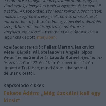
a tudat belső hangjai váltják fel, amik hömpölyögnek,
vitatkoznak, alakítják és ismétlik egymást, és be nem áll
a szájuk. A
Csoportkép
egy melankolikus világot rajzolt,
miközben egymástól elszigetelt, párhuzamos életeket
mutatott be – a
Jeditanács
ban egyetlen élet szálazódik
szét párhuzamos valóságokra: gondolatokra,
vágyakra, emlékekre
” – mondta el az előadásokról a
lapunknak adott
interjúban
.
Az előadás szereplői:
Pallag Márton
,
Jankovics
Péter
,
Kárpáti Pál
,
Stefanovics Angéla
,
Sipos
Vera
,
Terhes Sándor
és
Laboda Kornél
.
A Jeditanács
összeül
október 27-én, 28-án és november 24-én
látható a Trafóban, mindhárom alkalommal
délután 6 órától.
Kapcsolódó cikkek
Fekete Ádám: „Még úszkálni kell egy
kicsit”