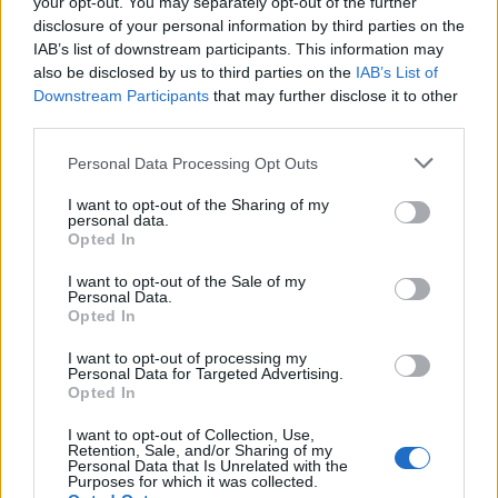
your opt-out. You may separately opt-out of the further
disclosure of your personal information by third parties on the
IAB’s list of downstream participants. This information may
also be disclosed by us to third parties on the
IAB’s List of
Sipos Vera, Stefanovics Angéla, Pallag Márton,
Downstream Participants
that may further disclose it to other
Jankovics Péter és Laboda Kornél
third parties.
Please note that this website/app uses one or more Google
Personal Data Processing Opt Outs
services and may gather and store information including but
not limited to your visit or usage behaviour. You may click to
I want to opt-out of the Sharing of my
personal data.
grant or deny consent to Google and its third-party tags to
Opted In
use your data for below specified purposes in below Google
consent section.
I want to opt-out of the Sale of my
Personal Data.
Opted In
I want to opt-out of processing my
Personal Data for Targeted Advertising.
Opted In
I want to opt-out of Collection, Use,
Retention, Sale, and/or Sharing of my
Personal Data that Is Unrelated with the
Stefanovics Angéla, Jankovics Péter, Pallag Márton és
Purposes for which it was collected.