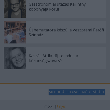
Gasztronómiai utazás Karinthy
koponyája körül
Új bemutatóra készül a Veszprémi Petőfi
Színház
Kaszás Attila-díj - elindult a
közönségszavazás
SÜTI BEÁLLÍTÁSOK MÓDOSÍTÁSA
mobil
|
teljes