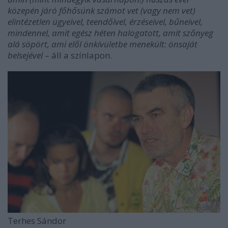
közepén járó főhősünk számot vet (vagy nem vet)
elintézetlen ügyeivel, teendőivel, érzéseivel, bűneivel,
mindennel, amit egész héten halogatott, amit szőnyeg
alá söpört, ami elől önkívületbe menekült: önsaját
belsejével
– áll a színlapon.
Terhes Sándor