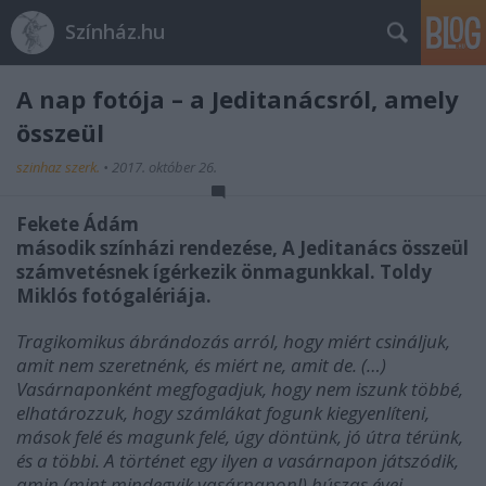
Színház.hu
A nap fotója – a Jeditanácsról, amely
összeül
szinhaz szerk.
•
2017. október 26.
Fekete Ádám
második színházi rendezése, A Jeditanács összeül
számvetésnek ígérkezik önmagunkkal. Toldy
Miklós fotógalériája.
Tragikomikus ábrándozás arról, hogy miért csináljuk,
amit nem szeretnénk, és miért ne, amit de. (…)
Vasárnaponként megfogadjuk, hogy nem iszunk többé,
elhatározzuk, hogy számlákat fogunk kiegyenlíteni,
mások felé és magunk felé, úgy döntünk, jó útra térünk,
és a többi. A történet egy ilyen a vasárnapon játszódik,
amin (mint mindegyik vasárnapon!) húszas évei