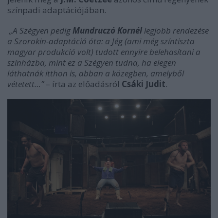
színpadi adaptációjában.
„A Szégyen pedig
Mundruczó Kornél
legjobb rendezése
a Szorokin-adaptáció óta: a Jég (ami még színtiszta
magyar produkció volt) tudott ennyire belehasítani a
színházba, mint ez a Szégyen tudna, ha elegen
láthatnák itthon is, abban a közegben, amelyből
vétetett…”
– írta az előadásról
Csáki Judit
.