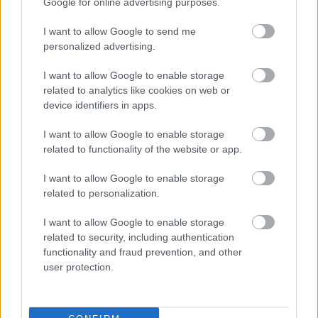
Google for online advertising purposes.
Természetesen minden szereplő elolvasta a regényt,
I want to allow Google to send me
majd ezt követően több hétig kutattak Dél-Afrikáról,
personalized advertising.
az apartheid utáni időszakról, és keresték a nem
direkt párhuzamokat például a rendszerváltás
I want to allow Google to enable storage
kapcsán, amelyek Magyarországgal
related to analytics like cookies on web or
összekapcsolhatják a mondanivalót. „
Ez a
device identifiers in apps.
legmagyarabb előadásom
” – fogalmazott a rendező,
és hozzátette, nagyon kíváncsi a magyar közönség
I want to allow Google to enable storage
véleményére, reakciójára. A rendező azonban nem
related to functionality of the website or app.
moralizálni akar, hiszen semmi nem fekete vagy
fehér – a jelenlegi magyar politikai helyzet sem –,
I want to allow Google to enable storage
nem a történelemről kíván beszélni, hanem arról,
related to personalization.
ami van, a létezésről. Hozzátette: nem csupán
I want to allow Google to enable storage
magyar, de európai kérdéseket is felvet, amennyiben
related to security, including authentication
a kisebbségi tematikát tekintjük.
functionality and fraud prevention, and other
user protection.
Szereplők:
Bánki Gergely
,
Derzsi János
,
Katona
László
,
Monori Lili
,
Rába Roland
,
Székely B.
Miklós
,
Szemenyei János
,
Láng Annamária
,