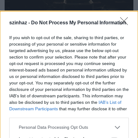
Katona László, Rába Roland és Bánki Gergely (fotó:
Rév Marcell)
szinhaz -
Do Not Process My Personal Information
A
Szégyen
főhőse egy, a messzi Dél-Afrikában, a
If you wish to opt-out of the sale, sharing to third parties, or
poszt-apartheid időszakában Cape Townban
processing of your personal or sensitive information for
romantikus irodalmat tanító professzor, David Lurie,
targeted advertising by us, please use the below opt-out
akit
Zsótér Sándor
alakít. A regény szétfeszíti a helyi
section to confirm your selection. Please note that after your
társadalmi erővonalak alkotta kereteket és éles
opt-out request is processed you may continue seeing
pontossággal mutat rá saját európaiságunk
interest-based ads based on personal information utilized by
legnagyobb kérdéseire. Azokra a közös félelmekre és
us or personal information disclosed to third parties prior to
problémákra, amelyek egy nyilvánvalóan nagy
your opt-out. You may separately opt-out of the further
átrendeződés előtt álló kontinensen mindannyiunkat
disclosure of your personal information by third parties on the
foglalkoztatnak. David figurájában egy fehér afrikait
IAB’s list of downstream participants. This information may
ismerünk meg, a mindig is kiváltságokkal és
also be disclosed by us to third parties on the
IAB’s List of
Downstream Participants
that may further disclose it to other
előjogokkal rendelkező sznob entellektüel alakját,
third parties.
aki egy új társadalmi berendezkedésben elveszíti a
hatalmát és minden viszonyítási pontját.
Please note that this website/app uses one or more Google
Personal Data Processing Opt Outs
services and may gather and store information including but
A rendező,
Mundruczó Kornél
szerint az eredeti mű