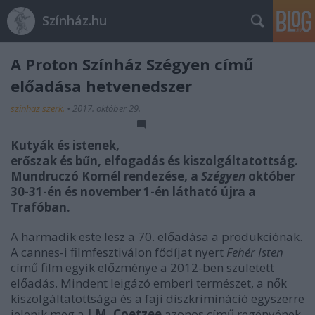
Színház.hu
A Proton Színház Szégyen című
előadása hetvenedszer
szinhaz szerk.
•
2017. október 29.
Kutyák és istenek,
erőszak és bűn, elfogadás és kiszolgáltatottság.
Mundruczó Kornél rendezése, a
Szégyen
október
30-31-én és november 1-én látható újra a
Trafóban.
A harmadik este lesz a 70. előadása a produkciónak.
A cannes-i filmfesztiválon fődíjat nyert
Fehér Isten
című film egyik előzménye a 2012-ben született
előadás. Mindent leigázó emberi természet, a nők
kiszolgáltatottsága és a faji diszkrimináció egyszerre
jelenik meg a
J.M. Coetzee
azonos című regényének