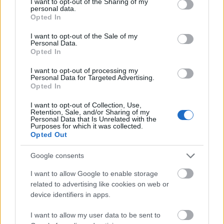
not limited to your visit or usage behaviour. You may click to
I want to opt-out of the Sharing of my
nem drámai alapanyag, különösen azért sem, mert
personal data.
grant or deny consent to Google and its third-party tags to
Opted In
Coetzee inkább egzisztencialista filozófus, mint
use your data for below specified purposes in below Google
történetmondó. Az irodalom a színpadon nem
consent section.
I want to opt-out of the Sale of my
működik – tette hozzá, ezért a regény által kiváltott
Personal Data.
hatást szerették volna színházban megfogalmazni.
Opted In
Coetzeével kezdték a munkát, de amikor egyre
I want to opt-out of processing my
többet hagytak el a regényből és kezdték követni a
Personal Data for Targeted Advertising.
darabbeli kontinuitást, egyre inkább kezdett
Opted In
működni a színpadi változat – foglalta össze a
I want to opt-out of Collection, Use,
munkafolyamatot.
Retention, Sale, and/or Sharing of my
Personal Data that Is Unrelated with the
Purposes for which it was collected.
Opted Out
Google consents
I want to allow Google to enable storage
related to advertising like cookies on web or
device identifiers in apps.
I want to allow my user data to be sent to
Zsótér Sándor (fotó: Ágh Márton)