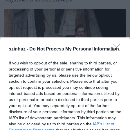
szinhaz -
Do Not Process My Personal Information
If you wish to opt-out of the sale, sharing to third parties, or
processing of your personal or sensitive information for
targeted advertising by us, please use the below opt-out
section to confirm your selection. Please note that after your
opt-out request is processed you may continue seeing
interest-based ads based on personal information utilized by
us or personal information disclosed to third parties prior to
Egy őrült naplója
(fotó: Toldy Miklós)
your opt-out. You may separately opt-out of the further
disclosure of your personal information by third parties on the
„A Kultkikötő sokszínű repertoárjába igyekszünk évről
IAB’s list of downstream participants. This information may
évre a legszínvonalasabb előadásokat és koncerteket
also be disclosed by us to third parties on the
IAB’s List of
műsorra tűzni. Szerettük volna ezek közül azt kiemelni
Downstream Participants
that may further disclose it to other