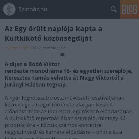
Színház.hu
Az Egy őrült naplója kapta a
Kultkikötő közönségdíját
szinhaz szerk.
•
2017. november 01.
A díjat a Bodó Viktor
rendezte monodráma fő- és egyetlen szereplője,
Keresztes Tamás vehette át Nagy Viktortól a
Jurányi Házban tegnap.
A nyár leghosszabb összművészeti fesztiváljának
közönsége a Gogol története alapján készült
előadást ítélte az idei évad legerősebb előadásának.
A Kultkikötő repertoárjában szereplő, mintegy 46
produkcióra – köztük számos koncertre,
nagyszínpadi és kamara előadásra – online és a
helyszínen is lehetett szavazni.