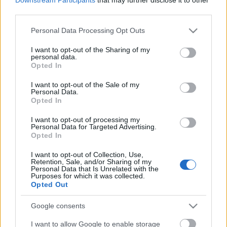
és elismerni, amelyik közönségünk számára a leginkább
third parties.
maradandó élményt jelentette”
– mondta a most
Please note that this website/app uses one or more Google
Personal Data Processing Opt Outs
először átadott elismerés apropóján Nagy Viktor, a
services and may gather and store information including but
Kultkikötő alapító igazgatója.
not limited to your visit or usage behaviour. You may click to
I want to opt-out of the Sharing of my
personal data.
grant or deny consent to Google and its third-party tags to
Az
Egy őrült naplója
a Katona József Színház, az Orlai
Opted In
use your data for below specified purposes in below Google
Produkciós Iroda, a FÜGE, valamint a MASZK
consent section.
I want to opt-out of the Sale of my
Egyesület közös produkciója, amely számos díjat
Personal Data.
zsebelt már be. Az előadás a Jurányi Házban látható.
Opted In
(Forrás: Kultkikötő)
I want to opt-out of processing my
Personal Data for Targeted Advertising.
Opted In
Kapcsolódó
I want to opt-out of Collection, Use,
Egy őrült naplója – Készül Bodó Viktor és Keresztes
Retention, Sale, and/or Sharing of my
Personal Data that Is Unrelated with the
Tamás közös munkája
Purposes for which it was collected.
Az őrült naplója – Budapesten debütál Keresztes
Opted Out
Tamás monodrámája
Le lehetne kottázni a mi előadásunkat is – Egy őrült
Google consents
naplója
I want to allow Google to enable storage