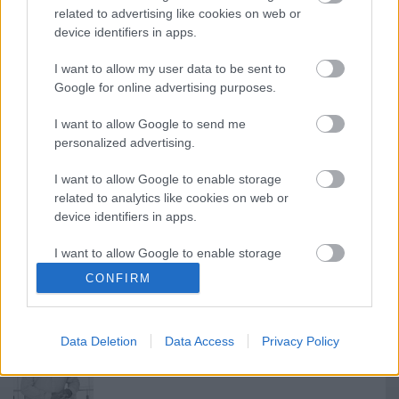
Keresztes Tamás és az Egy őrült naplója tarolt
related to advertising like cookies on web or
Tatabányán
device identifiers in apps.
I want to allow my user data to be sent to
Google for online advertising purposes.
Címkék:
bodó viktor
keresztes tamás
Jurányi
I want to allow Google to send me
personalized advertising.
I want to allow Google to enable storage
related to analytics like cookies on web or
Ajánlott bejegyzések:
device identifiers in apps.
I want to allow Google to enable storage
Indul az e-Trafó online programsorozat
related to functionality of the website or app.
CONFIRM
I want to allow Google to enable storage
related to personalization.
Data Deletion
Data Access
Privacy Policy
I want to allow Google to enable storage
Meghalt Böröndi Tamás
related to security, including authentication