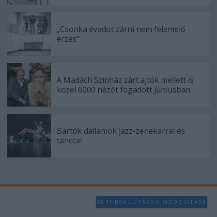
functionality and fraud prevention, and other
user protection.
„Csonka évadot zárni nem felemelő
érzés"
A Madách Színház zárt ajtók mellett is
közel 6000 nézőt fogadott júniusban
Bartók dallamok jazz-zenekarral és
tánccal
SÜTI BEÁLLÍTÁSOK MÓDOSÍTÁSA