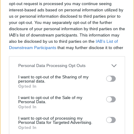
Hogyne! Sőt fontosabb a szerepe, mint valaha. Ez az
opt-out request is processed you may continue seeing
új világ egyre hidegebb érzelmi szempontból,
interest-based ads based on personal information utilized by
amelyben mindenki csak túlélni akar. Szinte csak
us or personal information disclosed to third parties prior to
erre koncentrálnak: túl akarják élni a nehézségeket,
your opt-out. You may separately opt-out of the further
magát az életet is. Egyre nehezebben bíznak meg
disclosure of your personal information by third parties on the
egymásban. Furcsa, tengődő magányban élnek. Így
IAB’s list of downstream participants. This information may
aztán a barátság és a szerelem még inkább
also be disclosed by us to third parties on the
IAB’s List of
felértékelődik. Suzanne és Figaro kapcsolata a
Downstream Participants
that may further disclose it to other
darabban olyan, mint az ideális létezés. Az
third parties.
eredetiben is csak a felszín habos. Alatta jeges
Please note that this website/app uses one or more Google
Personal Data Processing Opt Outs
barlangok húzódnak.
services and may gather and store information including but
not limited to your visit or usage behaviour. You may click to
I want to opt-out of the Sharing of my
Tudjuk, hogy Beaumarchais
Egy őrült nap
című
personal data.
grant or deny consent to Google and its third-party tags to
darabja amolyan szellemi előképe volt a francia
Opted In
use your data for below specified purposes in below Google
királyság megdöntésének. A maga módján
consent section.
I want to opt-out of the Sale of my
előrevetítette a 1789-es forradalmat. Ez az előadás
Personal Data.
minek lesz a szellemi előképe?
Opted In
Nagy izzásban van a világ most is. Különös káosz
I want to opt-out of processing my
Personal Data for Targeted Advertising.
veszi körül az embereket, akik azért törekednek a
Opted In
rendre. Nagy részük kilátástalanságban él. Úgy