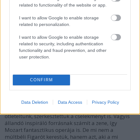
related to functionality of the website or app.
I want to allow Google to enable storage
related to personalization.
I want to allow Google to enable storage
related to security, including authentication
functionality and fraud prevention, and other
Barta Ágnes és Szűcs Nelli az előadásban
user protection.
Fülhallgatóval érkezett az interjúra a színházba,
mert a próbára hangolódásképpen Mozart operáját
CONFIRM
hallgatja. Hogyan viszonyul ehhez az előadás?
Rossinit is hallgatok,
A sevillai borbélyt
, hiszen az
a
Figaro házasságának
a párja. Számos zenei témát
Data Deletion
Data Access
Privacy Policy
felhasználunk majd az előadásban, ennek kapcsán
ötleteltünk, szerkesztettük a cselekményt is. Vagyis
állandó inspiráló forrásnak számít a zene, így
Mozart fantasztikus operája is. De mi nem a
múltbéli Figarót kerestük, hanem azt, aki a mi