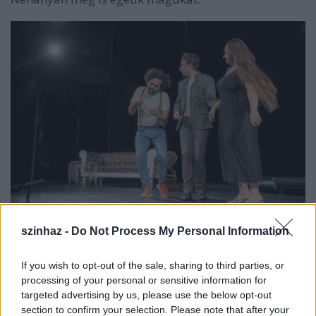
Sardar Tagirovsky rendező, Szabó Sebestyén László
szinhaz -
Do Not Process My Personal Information
és Szűcs Nelli a próbán
If you wish to opt-out of the sale, sharing to third parties, or
Nyugtasson meg, hogy van még szerelem abban a
processing of your personal or sensitive information for
világban is.
targeted advertising by us, please use the below opt-out
section to confirm your selection. Please note that after your