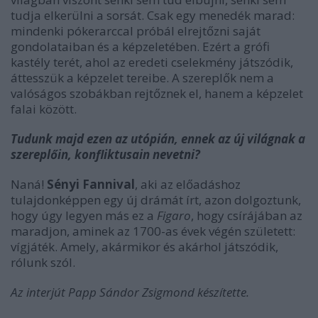
tudja elkerülni a sorsát. Csak egy menedék marad:
mindenki pókerarccal próbál elrejtőzni saját
gondolataiban és a képzeletében. Ezért a grófi
kastély terét, ahol az eredeti cselekmény játszódik,
áttesszük a képzelet tereibe. A szereplők nem a
valóságos szobákban rejtőznek el, hanem a képzelet
falai között.
Tudunk majd ezen az utópián, ennek az új világnak a
szereplőin, konfliktusain nevetni?
Naná!
Sényi Fannival
, aki az előadáshoz
tulajdonképpen egy új drámát írt, azon dolgoztunk,
hogy úgy legyen más ez a
Figaro
, hogy csírájában az
maradjon, aminek az 1700-as évek végén született:
vígjáték. Amely, akármikor és akárhol játszódik,
rólunk szól.
Az interjút Papp Sándor Zsigmond készítette.