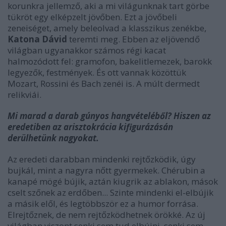
korunkra jellemző, aki a mi világunknak tart görbe
tükröt egy elképzelt jövőben. Ezt a jövőbeli
zeneiséget, amely beleolvad a klasszikus zenékbe,
Katona Dávid
teremti meg. Ebben az eljövendő
világban ugyanakkor számos régi kacat
halmozódott fel: gramofon, bakelitlemezek, barokk
legyezők, festmények. És ott vannak közöttük
Mozart, Rossini és Bach zenéi is. A múlt dermedt
relikviái.
Mi marad a darab gúnyos hangvételéből? Hiszen az
eredetiben az arisztokrácia kifigurázásán
derülhetünk nagyokat.
Az eredeti darabban mindenki rejtőzködik, úgy
bujkál, mint a nagyra nőtt gyermekek. Chérubin a
kanapé mögé bújik, aztán kiugrik az ablakon, mások
cselt szőnek az erdőben... Szinte mindenki el-elbújik
a másik elől, és legtöbbször ez a humor forrása.
Elrejtőznek, de nem rejtőzködhetnek örökké. Az új
világban viszont senki sem tud elbújni, senki sem