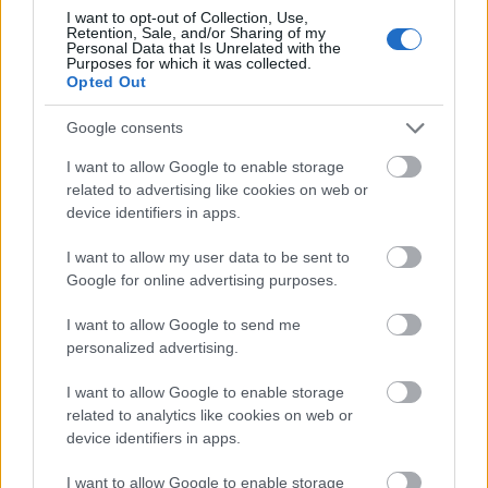
látom, hogy mindaz a társadalmi konfliktus, amely
I want to opt-out of Collection, Use,
Retention, Sale, and/or Sharing of my
az életünket jellemzi, a jövőben mérhetetlen módon
Personal Data that Is Unrelated with the
elmélyül. Ugyanakkor megnő a közösségek, a
Purposes for which it was collected.
Opted Out
találkozások, az emberek közötti kapcsolatok iránti
vágy. Az arisztokrácia akkori megfelelője nálunk
Google consents
valamilyen futurisztikus, neodigitális elit lesz, amely
a hagyományait is őrzi, de egészen másként
I want to allow Google to enable storage
uralkodik. A forradalom pedig – ha lesz – az én
related to advertising like cookies on web or
idealista elképzelésemben az összefogás példáját
device identifiers in apps.
mutathatja majd fel. Az emberek kilépnek azokból a
játszmákból, amelyek szabályait államok,
I want to allow my user data to be sent to
rendszerek, vállalatok diktálták. Ez egy vérengzés
Google for online advertising purposes.
nélküli felkelés lesz. A szeretet forradalma. Én így
hívom.
I want to allow Google to send me
personalized advertising.
I want to allow Google to enable storage
related to analytics like cookies on web or
device identifiers in apps.
I want to allow Google to enable storage