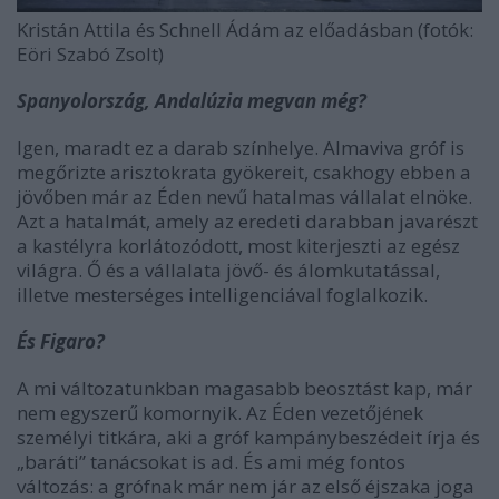
Kristán Attila és Schnell Ádám az előadásban (fotók:
Eöri Szabó Zsolt)
Spanyolország, Andalúzia megvan még?
Igen, maradt ez a darab színhelye. Almaviva gróf is
megőrizte arisztokrata gyökereit, csakhogy ebben a
jövőben már az Éden nevű hatalmas vállalat elnöke.
Azt a hatalmát, amely az eredeti darabban javarészt
a kastélyra korlátozódott, most kiterjeszti az egész
világra. Ő és a vállalata jövő- és álomkutatással,
illetve mesterséges intelligenciával foglalkozik.
És Figaro?
A mi változatunkban magasabb beosztást kap, már
nem egyszerű komornyik. Az Éden vezetőjének
személyi titkára, aki a gróf kampánybeszédeit írja és
„baráti” tanácsokat is ad. És ami még fontos
változás: a grófnak már nem jár az első éjszaka joga