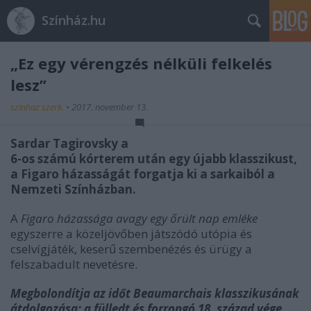
Színház.hu
„Ez egy vérengzés nélküli felkelés
lesz”
szinhaz szerk.
•
2017. november 13.
Sardar Tagirovsky a
6-os számú kórterem után egy újabb klasszikust,
a Figaro házasságát forgatja ki a sarkaiból a
Nemzeti Színházban.
A
Figaro házassága avagy egy őrült nap emléke
egyszerre a közeljövőben játszódó utópia és
cselvígjáték, keserű szembenézés és ürügy a
felszabadult nevetésre.
Megbolondítja az időt Beaumarchais klasszikusának
átdolgozása: a fülledt és forrongó 18. század vége