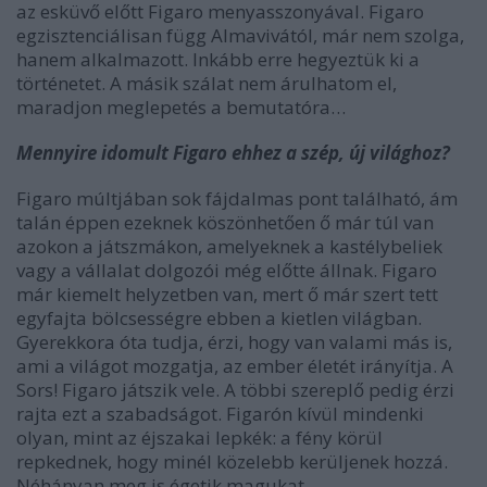
az esküvő előtt Figaro menyasszonyával. Figaro
egzisztenciálisan függ Almavivától, már nem szolga,
hanem alkalmazott. Inkább erre hegyeztük ki a
történetet. A másik szálat nem árulhatom el,
maradjon meglepetés a bemutatóra…
Mennyire idomult Figaro ehhez a szép, új világhoz?
Figaro múltjában sok fájdalmas pont található, ám
talán éppen ezeknek köszönhetően ő már túl van
azokon a játszmákon, amelyeknek a kastélybeliek
vagy a vállalat dolgozói még előtte állnak. Figaro
már kiemelt helyzetben van, mert ő már szert tett
egyfajta bölcsességre ebben a kietlen világban.
Gyerekkora óta tudja, érzi, hogy van valami más is,
ami a világot mozgatja, az ember életét irányítja. A
Sors! Figaro játszik vele. A többi szereplő pedig érzi
rajta ezt a szabadságot. Figarón kívül mindenki
olyan, mint az éjszakai lepkék: a fény körül
repkednek, hogy minél közelebb kerüljenek hozzá.
Néhányan meg is égetik magukat.