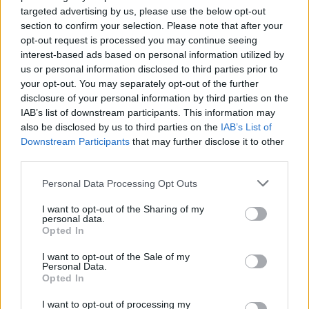
a bábműfaj független képviselői előtt, és vállalkozik
targeted advertising by us, please use the below opt-out
arra, hogy a jövőben rendszeresen műsorára tűz
section to confirm your selection. Please note that after your
független bábeladásokat.
opt-out request is processed you may continue seeing
interest-based ads based on personal information utilized by
A nyitó előadás
Borbáth Péter
mesekönyvének, a
us or personal information disclosed to third parties prior to
Sündör és Niru
című műnek az első színpadi
your opt-out. You may separately opt-out of the further
változata,
Bodor Panni
adaptációja. A szerzőn kívül
disclosure of your personal information by third parties on the
az előadás alkotói mind friss-diplomás művészek,
IAB’s list of downstream participants. This information may
also be disclosed by us to third parties on the
IAB’s List of
akik az utolsó egyetemi évük alatt készítették az
Downstream Participants
that may further disclose it to other
előadást. A rendező
Varsányi Péter
, a szereplők
third parties.
Tóth Mátyás
és
Főglein Fruzsina
, illetve
vendégként a Budapest Bábszínház tagja
Pethő
Please note that this website/app uses one or more Google
Personal Data Processing Opt Outs
Gergő
. A barátságról szóló szívbemarkoló történet
services and may gather and store information including but
szereplői különleges lények, akiket
Raffai Péter
és
not limited to your visit or usage behaviour. You may click to
I want to opt-out of the Sharing of my
Palya Gábor
formáltak bábokká. A mesét az alkotók
personal data.
grant or deny consent to Google and its third-party tags to
Opted In
6 éves kortól ajánlják.
use your data for below specified purposes in below Google
consent section.
I want to opt-out of the Sale of my
Personal Data.
Opted In
I want to opt-out of processing my