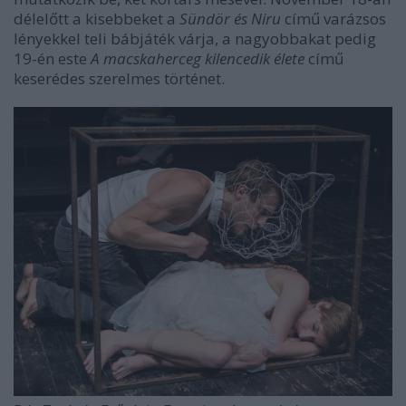
délelőtt a kisebbeket a
Sündör és Niru
című varázsos
lényekkel teli bábjáték várja, a nagyobbakat pedig
19-én este
A macskaherceg kilencedik élete
című
keserédes szerelmes történet.