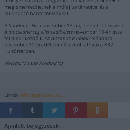
amelyek során a látogatók bábokat készíthetnek, és
megismerkedhetnek a műfaj történetével és a
különböző bábtechnikákkal.
A
Sündör és Niru
november 18-án, délelőtt 11 órakor,
A macskaherceg kilencedik élete
november 19-én este
fél 8-kor kezdőik. Az
Alszanak a halak?
előadása
december 10-én, délután 3 órától látható a B32
Kultúrtérben.
(Forrás: Manna Produkció)
Címkék:
báb
függetlenek
B32
Ajánlott bejegyzések: