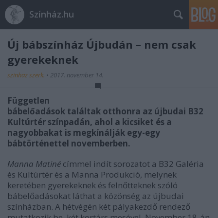
Színház.hu
Új bábszínház Újbudán – nem csak
gyerekeknek
szinhaz szerk.
•
2017. november 14.
Független
bábelőadások találtak otthonra az újbudai B32
Kultúrtér színpadán, ahol a kicsiket és a
nagyobbakat is megkínálják egy-egy
bábtörténettel novemberben.
Manna Matiné
címmel indít sorozatot a B32 Galéria
és Kultúrtér és a Manna Produkció, melynek
keretében gyerekeknek és felnőtteknek szóló
bábelőadásokat láthat a közönség az újbudai
színházban. A hétvégén két pályakezdő rendező
mutatkozik be, két kortárs mesével. November 18-án