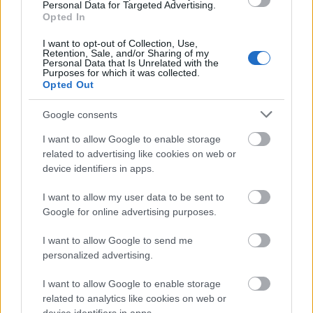
Personal Data for Targeted Advertising.
Opted In
I want to opt-out of Collection, Use,
Retention, Sale, and/or Sharing of my
Personal Data that Is Unrelated with the
Purposes for which it was collected.
Opted Out
Google consents
I want to allow Google to enable storage
Sündör és Niru
(fotó: Kállai-Tóth Anett)
related to advertising like cookies on web or
device identifiers in apps.
A hétvégén még egy előadás várja a Manna Matiné
keretében a közönséget, amely szintén kortárs író,
I want to allow my user data to be sent to
Gimesi Dóra
egyik történetét dolgozza fel. A
Google for online advertising purposes.
napokban megjelenő
A macskaherceg kilencedik élete
I want to allow Google to send me
című kötet címadó meséje az esendőségről és a
personalized advertising.
szerelemről szól,
Nagy Orsolya
dramaturg színpadi
átiratában mutatta be a társulat. A 12 éven
I want to allow Google to enable storage
felülieknek ajánlott előadás különös formáját
related to analytics like cookies on web or
alkalmazza a bábműfajnak – maszkos játék,