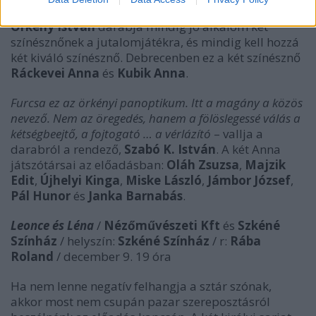
Örkény István
darabja mindig jó alkalom két
színésznőnek a jutalomjátékra, és mindig kell hozzá
két kiváló színésznő. Debrecenben ez a két színésznő
Ráckevei Anna
és
Kubik Anna
.
Furcsa ez az örkényi panoptikum. Itt a magány a közös
nevező. Nem az öregedés, hanem a fölöslegessé válás a
kétségbeejtő, a fojtogató … a vérlázító
– vallja a
darabról a rendező,
Szabó K. István
. A két Anna
játszótársai az előadásban:
Oláh Zsuzsa
,
Majzik
Edit
,
Újhelyi Kinga
,
Miske László
,
Jámbor József
,
Pál Hunor
és
Janka Barnabás
.
Leonce és Léna
/
Nézőművészeti Kft
és
Szkéné
Színház
/ helyszín:
Szkéné Színház
/ r:
Rába
Roland
/ december 9. 19 óra
Ha nem lenne negatív felhangja a sztár szónak,
akkor most nem csupán pazar szereposztásról