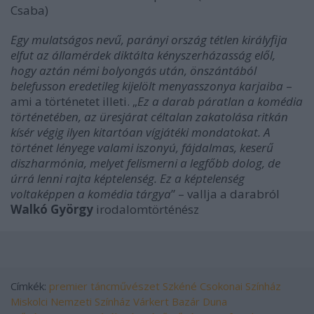
Csaba)
Egy mulatságos nevű, parányi ország tétlen királyfija
elfut az államérdek diktálta kényszerházasság elől,
hogy aztán némi bolyongás után, önszántából
belefusson eredetileg kijelölt menyasszonya karjaiba
–
ami a történetet illeti. „
Ez a darab páratlan a komédia
történetében, az üresjárat céltalan zakatolása ritkán
kísér végig ilyen kitartóan vígjátéki mondatokat. A
történet lényege valami iszonyú, fájdalmas, keserű
diszharmónia, melyet felismerni a legfőbb dolog, de
úrrá lenni rajta képtelenség. Ez a képtelenség
voltaképpen a komédia tárgya
” – vallja a darabról
Walkó György
irodalomtörténész
Címkék:
premier
táncművészet
Szkéné
Csokonai Színház
Miskolci Nemzeti Színház
Várkert Bazár
Duna