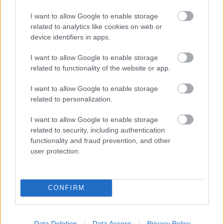
I want to allow Google to enable storage
related to analytics like cookies on web or
device identifiers in apps.
I want to allow Google to enable storage
related to functionality of the website or app.
I want to allow Google to enable storage
related to personalization.
Zsurzs Kati, Tóth Enikőp és Szakonyi Károly az
I want to allow Google to enable storage
olvasópróbán (fotó: Juhász G. Tamás)
related to security, including authentication
functionality and fraud prevention, and other
Cseh Judit
rendező is velük,
Tóth Enikővel
és
user protection.
Zsurzs Katival
állítja színpadra a darabot. A
díszletek
Krisztovics Sándor
, a jelmezek
Fekete
Györgyi
tervei alapján készülnek, az előadás
CONFIRM
dramaturgja
Lőkös Ildikó
.
Macskajáték
/
Csokonai Színház
, Debrecen / r:
Szabó K. István
Data Deletion
Data Access
Privacy Policy