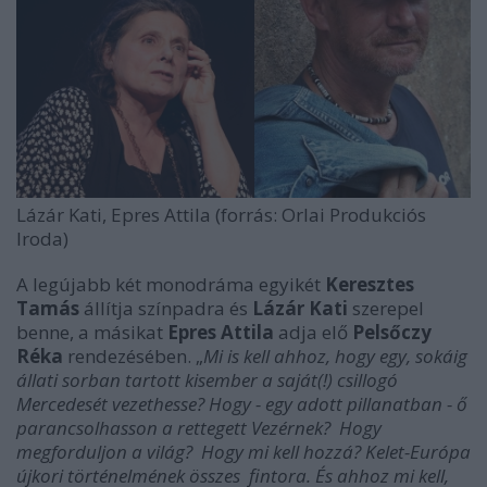
Lázár Kati, Epres Attila (forrás: Orlai Produkciós
Iroda)
A legújabb két monodráma egyikét
Keresztes
Tamás
állítja színpadra és
Lázár Kati
szerepel
benne, a másikat
Epres Attila
adja elő
Pelsőczy
Réka
rendezésében. „
Mi is kell ahhoz, hogy egy, sokáig
állati sorban tartott kisember a saját(!) csillogó
Mercedesét vezethesse? Hogy - egy adott pillanatban - ő
parancsolhasson a rettegett Vezérnek? Hogy
megforduljon a világ? Hogy mi kell hozzá? Kelet-Európa
újkori történelmének összes fintora. És ahhoz mi kell,