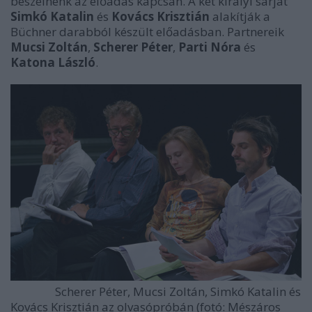
beszélnénk az előadás kapcsán. A két királyi sarjat
Simkó Katalin
és
Kovács Krisztián
alakítják a
Büchner darabból készült előadásban. Partnereik
Mucsi Zoltán
,
Scherer Péter
,
Parti Nóra
és
Katona László
.
Scherer Péter, Mucsi Zoltán, Simkó Katalin és
Kovács Krisztián az olvasópróbán (fotó: Mészáros