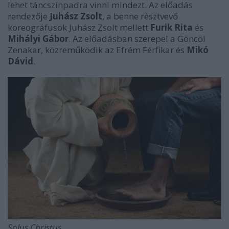
lehet táncszínpadra vinni mindezt. Az előadás
rendezője
Juhász Zsolt
, a benne résztvevő
koreográfusok Juhász Zsolt mellett
Furik Rita
és
Mihályi Gábor
. Az előadásban szerepel a Göncöl
Zenakar, közreműködik az Efrém Férfikar és
Mikó
Dávid
.
Solus Christus