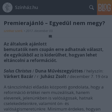
Színház.hu
Premierajánló – Egyedül nem megy?
szinhaz szerk.
•
2017. december 03.
Az általunk ajánlott
bemutatók nem csupán erre adhatnak választ,
de egyikükből az is kiderülhet, hogyan lehet
eltáncolni a reformációt.
Solus Christus
/
Duna Művészegyüttes
/ helyszín:
Várkert Bazár
/ r:
Juhász Zsolt
/ december 7. 19 óra
A táncszínházi előadás központi gondolata, hogy a
reformáció értékei nem muzeálisak, hanem
elevenek, jelenünkben is valóságosak, hatnak
cselekedeteinkre, valamint ön- és
valóságismeretünkre. Minimum érdekes, hogyan