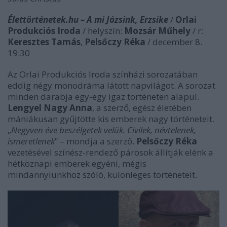
Élettörténetek.hu – A mi Józsink, Erzsike
/
Orlai
Produkciós Iroda
/ helyszín:
Mozsár Műhely
/ r:
Keresztes Tamás
,
Pelsőczy Réka
/ december 8.
19:30
Az Orlai Produkciós Iroda színházi sorozatában
eddig négy monodráma látott napvilágot. A sorozat
minden darabja egy-egy igaz történeten alapul.
Lengyel Nagy Anna
, a szerző, egész életében
mániákusan gyűjtötte kis emberek nagy történeteit.
„
Negyven ​​éve beszélgetek velük. Civilek, névtelenek,
ismeretlenek
” – mondja a szerző.
Pelsőczy Réka
vezetésével színész-rendező párosok állítják elénk a
hétköznapi emberek egyéni, mégis
mindannyiunkhoz szóló, különleges történeteit.