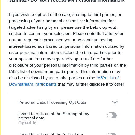
melyben az ember kielégülhet?
” – áll az előadás
színlapján.
If you wish to opt-out of the sale, sharing to third parties, or
processing of your personal or sensitive information for
targeted advertising by us, please use the below opt-out
section to confirm your selection. Please note that after your
opt-out request is processed you may continue seeing
interest-based ads based on personal information utilized by
us or personal information disclosed to third parties prior to
your opt-out. You may separately opt-out of the further
disclosure of your personal information by third parties on the
IAB’s list of downstream participants. This information may
also be disclosed by us to third parties on the
IAB’s List of
Downstream Participants
that may further disclose it to other
third parties.
Please note that this website/app uses one or more Google
Csongor és Tünde
(fotó: Éder Vera)
Personal Data Processing Opt Outs
services and may gather and store information including but
not limited to your visit or usage behaviour. You may click to
I want to opt-out of the Sharing of my
A díszletekért
Árvai György
, a jelmezekért
Szűcs
personal data.
grant or deny consent to Google and its third-party tags to
Edit
szavatol, ami már önmagában különleges
Opted In
use your data for below specified purposes in below Google
látványvilágot sejtet. Csongort
Bodoky Márk
,
consent section.
I want to opt-out of the Sale of my