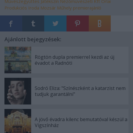
Művészegyüttes
Játékszín
Nézőművészeti Kft
Orlai
Produkciós Iroda
Mozsár Műhely
premierajánló
Ajánlott bejegyzések:
Rögtön dupla premierrel kezdi az új
évadot a Radnóti
Sodró Eliza: "Színészként a katarzist nem
tudjuk garantálni"
A jövő évadra kilenc bemutatóval készül a
Vígszínház