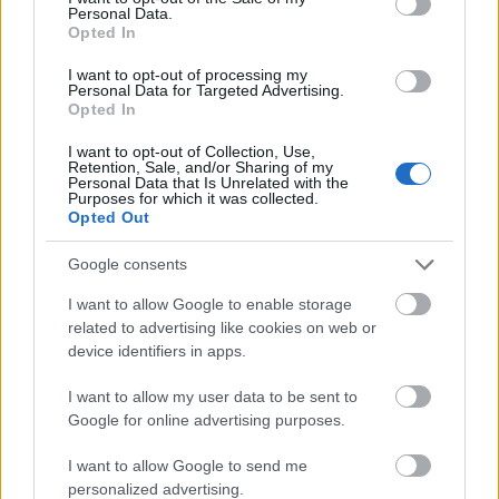
Tündét
Prohászka Fanni
játssza. A főbb
Personal Data.
szerepekben
Nádasy Erika
,
Lajos András
,
Tenki
Opted In
Dalma
,
Farkas Sándor
,
Kokics Péter
és
Somhegyi
György
lesz a társa.
I want to opt-out of processing my
Personal Data for Targeted Advertising.
Opted In
Két nő
/
Játékszín
/ r:
Cseh Judit
/ december 8. 19
óra
I want to opt-out of Collection, Use,
Retention, Sale, and/or Sharing of my
Personal Data that Is Unrelated with the
Szakonyi Károly
1970-ben írt
Adáshiba
című
Purposes for which it was collected.
darabja nem ismeretlen a színházba járók között,
Opted Out
sok teátrum állította már színpadára és több nyelvre
lefordították. A szerző azóta is rendszeresen ír, ám
Google consents
színdarabban már régen nem jelentkezett.
I want to allow Google to enable storage
Mindezidáig, ugyanis ezt a darabot a Játékszínnek
related to advertising like cookies on web or
írta, amelyet felolvasószínházi formában,
Tóth
device identifiers in apps.
Enikő
és
Zsurzs Kati
közreműködésével korábban
már láthatott is a teátrum közönsége.
I want to allow my user data to be sent to
Google for online advertising purposes.
I want to allow Google to send me
personalized advertising.