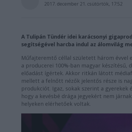
2017. december 21. csütörtök, 17:52
A Tulipán Tündér idei karácsonyi gigapro
segítségével harcba indul az álomvilág 
Műfajteremtő céllal született három évvel 
a producerei 100%-ban magyar készítésű, d
előadást ígértek. Akkor ritkán látott média
mellett a felnőtt nézők jelentős része is 
produkciót. Igaz, sokak szerint a gyerekek é
hogy a kevésbé drága jegyekért nem járnak 
helyeken elérhetőek voltak.