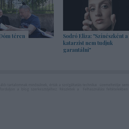
 Dóm téren
Sodró Eliza: "Színészként a
katarzist nem tudjuk
garantálni"
lói tartalomnak minősülnek, értük a
szolgáltatás technikai
üzemeltetője sem
n forduljon a blog szerkesztőjéhez. Részletek a
Felhasználási feltételekben