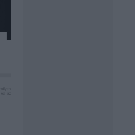
milyen
és az