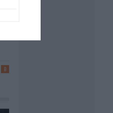
alusi
árs