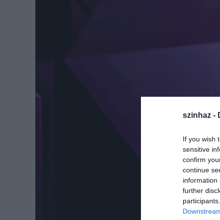
szinhaz -
If you wish 
sensitive in
confirm you
continue se
information 
further disc
participants
Downstream 