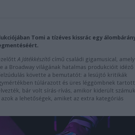
dukciójában Tomi a tízéves kissrác egy álombárán
megmentéséért.
ezelőtt
A Játékkészítő
című családi gigamusical, amel
e a Broadway világának hatalmas produkcióit idéző
felzúdulás követte a bemutatót: a lesújtó kritikák
nagymértékben túlárazott és üres léggömbnek tartott
lvezték, bár volt sírás-rívás, amikor kiderült számuk
azok a lehetőségek, amiket az extra kategóriás