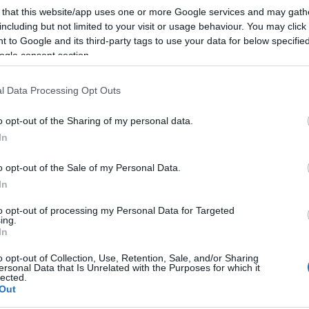
 that this website/app uses one or more Google services and may gath
including but not limited to your visit or usage behaviour. You may click 
 to Google and its third-party tags to use your data for below specifi
ogle consent section.
ől számoltak be, ezzel együtt következő évre
l Data Processing Opt Outs
rt
helyét
Stohl András
vette át a produkcióban.
o opt-out of the Sharing of my personal data.
 a nyomvonalon vágott bele a szintén saját fejlesz
In
y olyan világban játszódik, ahol már senki sem alszik, ez
dolgoznak, a gyerekek szinte az egész napjukat a suliba
o opt-out of the Sale of my Personal Data.
In
álják a házi feladatot. Az élet minden területét a
slogás is a hatékonyság elleni bűntettnek számít. A törté
to opt-out of processing my Personal Data for Targeted
ing.
mbárány segítségével harcba indul az álomvilág
In
o opt-out of Collection, Use, Retention, Sale, and/or Sharing
ersonal Data that Is Unrelated with the Purposes for which it
lected.
Out