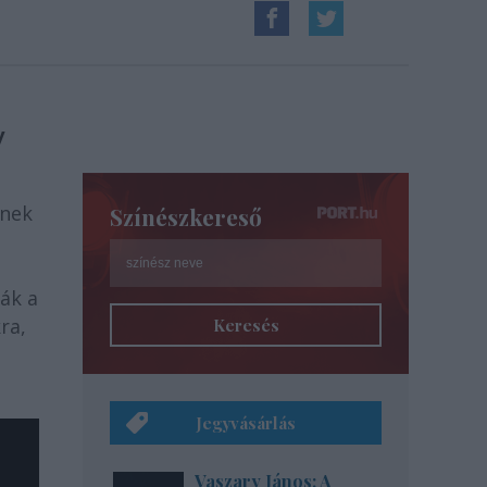
y
ynek
Színészkereső
ák a
ra,
Keresés
Jegyvásárlás
Vaszary János: A