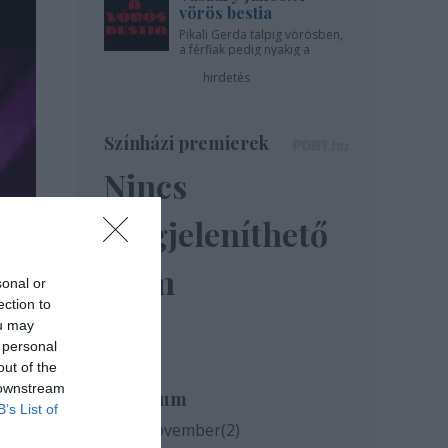
vörös bestia
Pikali Gerda talpig vörösben,
a férfiak pedig nyakig a
pácban - az Újszínházban!
hirdetés
Színházi premierek
Nincs
megjeleníthető
elem
sonal or
ection to
ou may
 personal
out of the
 downstream
Archívum
B’s List of
2020 november
(
2
)