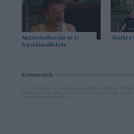
Augusztusban jön az év
Akárki a
legvidámabb hete
Kommentek:
A hozzászólások a
vonatkozó jogszabályok
értelmében felhaszná
felelősséget nem vállal, azokat nem ellenőrzi. Kifogás eseté
adatvédelmi tájékoztatóban
.