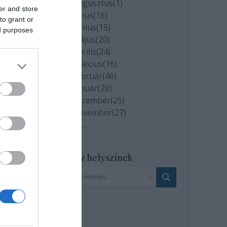
2020 augusztus
(
1
)
er and store
2020 július
(
16
)
to grant or
2020 június
(
15
)
ed purposes
2020 május
(
20
)
2020 április
(
24
)
2020 március
(
16
)
2020 február
(
46
)
2020 január
(
28
)
tésű
2019 december
(
25
)
ért
2019 november
(
27
)
n
Tovább
...
net
Szinház helyszínek