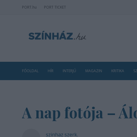
PORT
.hu
PORT TICKET
FŐOLDAL
HÍR
INTERJÚ
MAGAZIN
KRITIKA
S
A nap fotója – Á
szinhaz szerk.