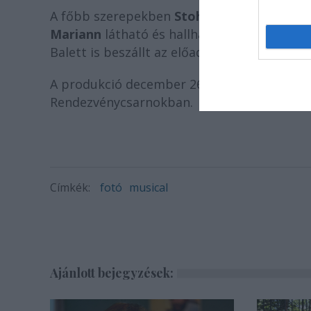
A főbb szerepekben
Stohl András
,
Szabó G
Mariann
látható és hallható. Az előadást
Ju
Balett is beszállt az előadás szereplői közé.
A produkció december 26. és 30. között öss
Rendezvénycsarnokban.
Címkék:
fotó
musical
Ajánlott bejegyzések: