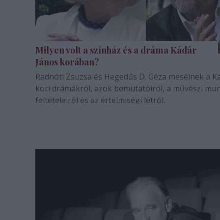
Milyen volt a színház és a dráma Kádár
János korában?
Radnóti Zsuzsa és Hegedűs D. Géza mesélnek a K
kori drámákról, azok bemutatóiról, a művészi mu
feltételeiről és az értelmiségi létről.