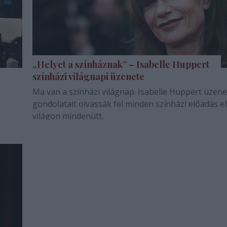
„Helyet a színháznak” – Isabelle Huppert
színházi világnapi üzenete
Ma van a színházi világnap. Isabelle Huppert üzene
gondolatait olvassák fel minden színházi előadás el
világon mindenütt.