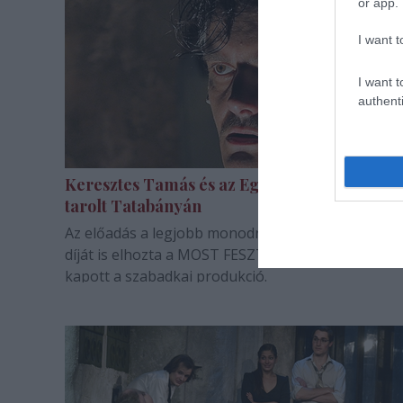
or app.
I want t
I want t
authenti
Keresztes Tamás és az Egy őrült naplója
tarolt Tatabányán
Az előadás a legjobb monodráma és a legjobb alak
díját is elhozta a MOST FESZT-ről. Szintén két díja
kapott a szabadkai produkció.