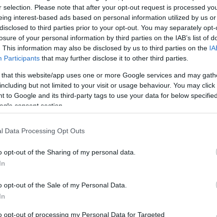
r selection. Please note that after your opt-out request is processed y
Racine Phaedra című drámáját mutatja be a
eing interest-based ads based on personal information utilized by us or
gyergyószentmiklósi Figura Stúdió Színház, Albu Is
disclosed to third parties prior to your opt-out. You may separately opt-
el
rendezésében.
losure of your personal information by third parties on the IAB’s list of
. This information may also be disclosed by us to third parties on the
IA
Participants
that may further disclose it to other third parties.
 that this website/app uses one or more Google services and may gath
including but not limited to your visit or usage behaviour. You may click 
 to Google and its third-party tags to use your data for below specifi
ogle consent section.
l Data Processing Opt Outs
o opt-out of the Sharing of my personal data.
In
Öngyilkosság bolondság, ahogy azt
Mrozek elképzeli
o opt-out of the Sale of my Personal Data.
egnap
In
A Pesti Magyar Színház és a Manna közös
produkcióként mutatja be Mrozek Egy nyári nap c
to opt-out of processing my Personal Data for Targeted