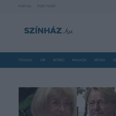
PORT
.hu
PORT TICKET
FŐOLDAL
HÍR
INTERJÚ
MAGAZIN
KRITIKA
S