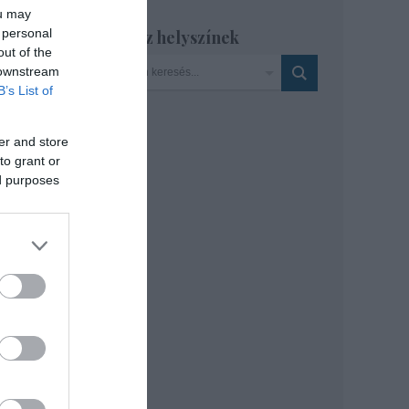
ou may
 personal
Szinház helyszínek
tván
out of the
 downstream
B’s List of
er and store
to grant or
ed purposes
ímű