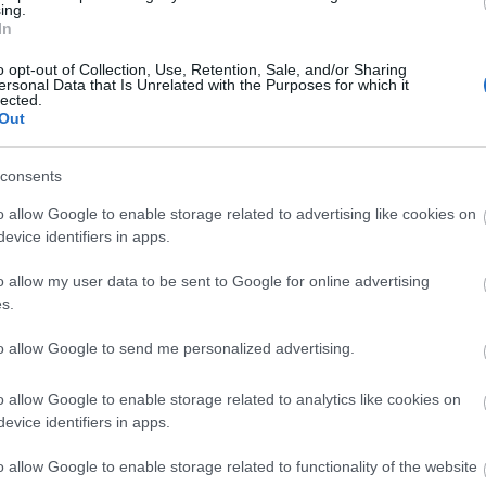
ing.
abszurdját április 1-én.
In
o opt-out of Collection, Use, Retention, Sale, and/or Sharing
ersonal Data that Is Unrelated with the Purposes for which it
lected.
Out
consents
o allow Google to enable storage related to advertising like cookies on
evice identifiers in apps.
o allow my user data to be sent to Google for online advertising
Jordán Tamás marad egy évig a
s.
szombathelyi színház igazgatója
to allow Google to send me personalized advertising.
Jordán Tamás: „Rengeteg politikai csatározásban v
már részem, állni kell a sarat.”
o allow Google to enable storage related to analytics like cookies on
evice identifiers in apps.
o allow Google to enable storage related to functionality of the website