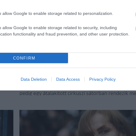
o allow Google to enable storage related to personalization.
o allow Google to enable storage related to security, including
cation functionality and fraud prevention, and other user protection.
CONFIRM
Huszonhárom előadás látható az idei
kisvárdai színházi fesztiválon
ítás
Az idei seregszemle érdekessége, hogy egy előadá
Data Deletion
Data Access
Privacy Policy
t
Debrecenben lesz, a kisvárdai bemutatók egy rész
pedig egy átalakított cirkuszi sátorban rendezik me