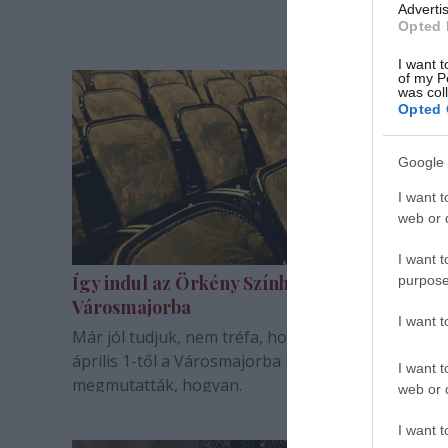
Advertis
Opted 
I want t
of my P
was col
Opted 
Google 
I want t
web or d
I want t
Így indul az Örkény Színház a
purpose
Városmajorba
I want 
Már jól tudjuk, nem tréfa, hogy az Örkény Színház
április 1-től a Városmajorba költözik. Most
I want t
megmutatták, hogyan.
web or d
I want t