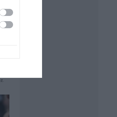
s
ét
g.