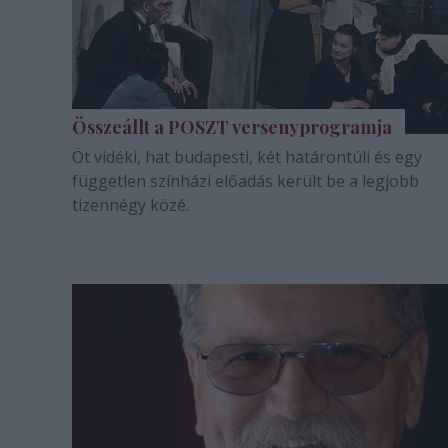
Összeállt a POSZT versenyprogramja
Öt vidéki, hat budapesti, két határontúli és egy
független színházi előadás került be a legjobb
tizennégy közé.