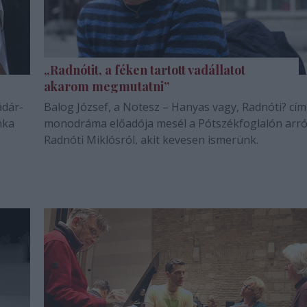
„Radnótit, a féken tartott vadállatot
akarom megmutatni”
ádár-
Balog József, a Notesz – Hanyas vagy, Radnóti? cí
nka
monodráma előadója mesél a Pótszékfoglalón arró
Radnóti Miklósról, akit kevesen ismerünk.