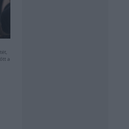
tét,
őtt a