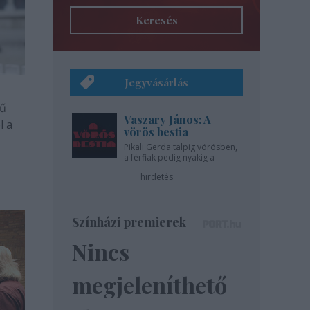
Keresés
Jegyvásárlás
mű
Vaszary János: A
l a
vörös bestia
Pikali Gerda talpig vörösben,
a férfiak pedig nyakig a
pácban - az Újszínházban!
hirdetés
Színházi premierek
Nincs
megjeleníthető