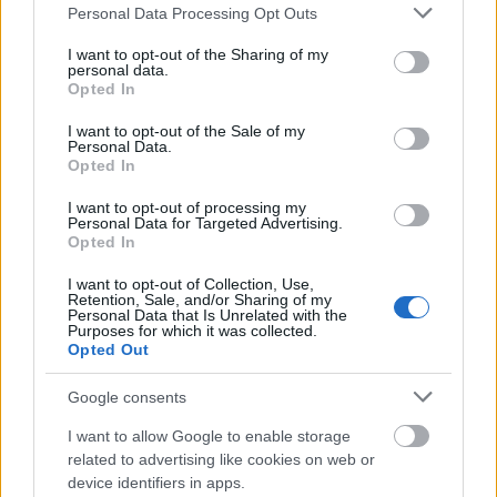
Please note that this website/app uses one or more Google
Personal Data Processing Opt Outs
services and may gather and store information including but
Cserhalmi György gerincműtétje
not limited to your visit or usage behaviour. You may click to
I want to opt-out of the Sharing of my
personal data.
miatt nem lép színpadra
grant or deny consent to Google and its third-party tags to
Opted In
use your data for below specified purposes in below Google
szinhaz szerk.
•
2017. április 14.
consent section.
I want to opt-out of the Sale of my
Personal Data.
Opted In
A székesfehérvári Vörösmarty Színház
színművészének operációja miatt az áprilisra és
I want to opt-out of processing my
májusra meghirdetett Cserhalmi Anzix estek
Personal Data for Targeted Advertising.
Opted In
elmaradnak.
I want to opt-out of Collection, Use,
Retention, Sale, and/or Sharing of my
Personal Data that Is Unrelated with the
Purposes for which it was collected.
Opted Out
Google consents
I want to allow Google to enable storage
related to advertising like cookies on web or
device identifiers in apps.