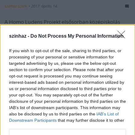
szinhaz szerk.
•
2017. április 14.
A Homo Ludens Projekt elsősorban középiskolás
diákok számára szervezett, roma-magyar
tematikára épülő összművészeti programja a
szinhaz -
Do Not Process My Personal Information
PRÓBAüzemben látható.
If you wish to opt-out of the sale, sharing to third parties, or
processing of your personal or sensitive information for
targeted advertising by us, please use the below opt-out
section to confirm your selection. Please note that after your
opt-out request is processed you may continue seeing
interest-based ads based on personal information utilized by
us or personal information disclosed to third parties prior to
your opt-out. You may separately opt-out of the further
disclosure of your personal information by third parties on the
IAB’s list of downstream participants. This information may
also be disclosed by us to third parties on the
IAB’s List of
Downstream Participants
that may further disclose it to other
third parties.