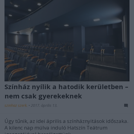
Színház nyílik a hatodik kerületben –
nem csak gyerekeknek
szinhaz szerk.
•
2017. április 13.
Úgy tűnik, az idei április a színháznyitások időszaka.
A kilenc nap múlva induló Hatszín Teátrum