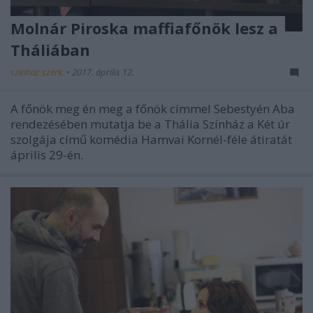
Molnár Piroska maffiafőnök lesz a
Tháliában
szinhaz szerk.
•
2017. április 12.
A főnök meg én meg a főnök címmel Sebestyén Aba
rendezésében mutatja be a Thália Színház a Két úr
szolgája című komédia Hamvai Kornél-féle átiratát
április 29-én.