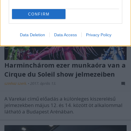
CONFIRM
Data Deletion
Data Access
Privacy Policy
Harminchárom ezer munkaóra van a
Cirque du Soleil show jelmezeiben
szinhaz szerk.
•
2017. április 13.
A Varekai című előadás a különleges kiszerelésű
jelmezekben május 12. és 14. között öt alkalommal
látható a Budapest Arénában.