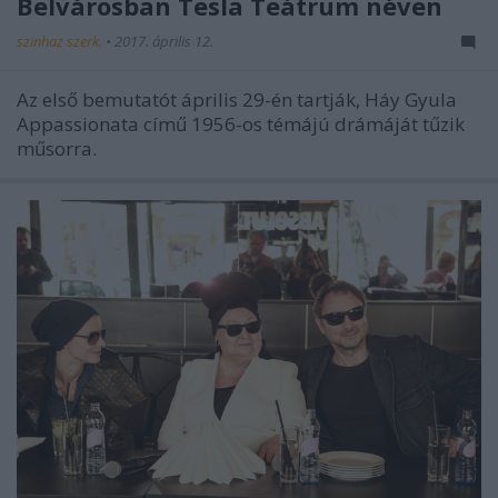
Belvárosban Tesla Teátrum néven
szinhaz szerk.
•
2017. április 12.
Az első bemutatót április 29-én tartják, Háy Gyula
Appassionata című 1956-os témájú drámáját tűzik
műsorra.