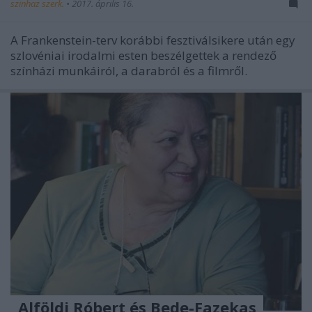
szinhaz szerk.
•
2017. április 16.
A Frankenstein-terv korábbi fesztiválsikere után egy
szlovéniai irodalmi esten beszélgettek a rendező
színházi munkáiról, a darabról és a filmről.
„Alföldi Róbert és Bede-Fazekas