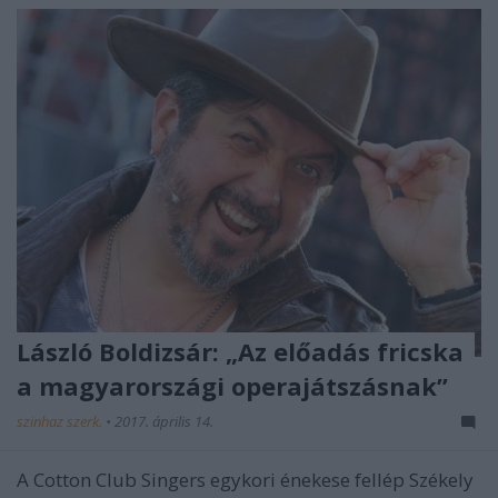
László Boldizsár: „Az előadás fricska
a magyarországi operajátszásnak”
szinhaz szerk.
•
2017. április 14.
A Cotton Club Singers egykori énekese fellép Székely