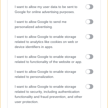
I want to allow my user data to be sent to
Google for online advertising purposes.
I want to allow Google to send me
personalized advertising.
Fekete Ernő: „Hűségesnek tartom
I want to allow Google to enable storage
magam, az élet minden területén”
related to analytics like cookies on web or
device identifiers in apps.
szinhaz szerk.
•
2017. április 13.
I want to allow Google to enable storage
A budapesti Katona színművésze többek között
related to functionality of the website or app.
mesél általa jobban és kevésbé szeretett
előadásokról az art&go-nak, illetve hogy miért van
I want to allow Google to enable storage
már 22. éve a Katonában.
related to personalization.
I want to allow Google to enable storage
related to security, including authentication
functionality and fraud prevention, and other
user protection.