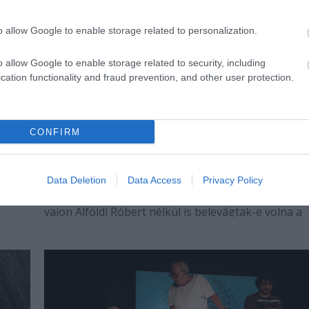
o allow Google to enable storage related to personalization.
o allow Google to enable storage related to security, including
cation functionality and fraud prevention, and other user protection.
CONFIRM
„Mi csak közösen gondolkodva tudunk
színházat csinálni”
rgely
Az Átrium vezetését frissen átvevő Kultúrbrigáddal
Data Deletion
Data Access
Privacy Policy
beszélgettünk arról, milyen lesz az „új” Átrium és 
vajon Alföldi Róbert nélkül is belevágtak-e volna a
dologba.