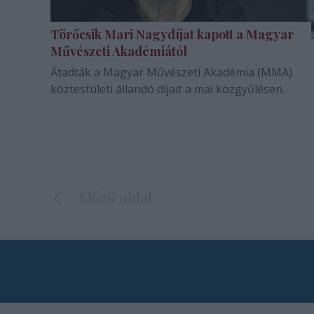
Törőcsik Mari Nagydíjat kapott a Magyar
Művészeti Akadémiától
Átadták a Magyar Művészeti Akadémia (MMA)
köztestületi állandó díjait a mai közgyűlésen.
Előző oldal