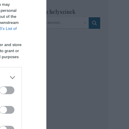
ou may
 personal
Szinház helyszínek
out of the
 downstream
B’s List of
er and store
to grant or
ed purposes
cal