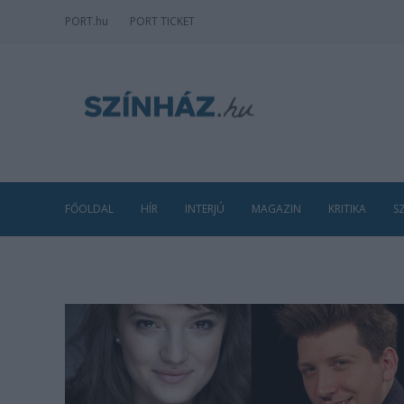
PORT
.hu
PORT TICKET
FŐOLDAL
HÍR
INTERJÚ
MAGAZIN
KRITIKA
S