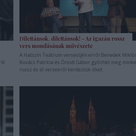
Dilettánsok, dilettánsok! - Az igazán rossz
vers mondásának művészete
A Hatszín Teátrum versestjén erről Benedek Mikló
ll
Kovács Patrícia és Ónodi Gábor győzhet meg minke
rossz és jó versekről kérdeztük őket.