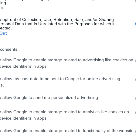
ing.
produkciókért járó elismerést.
In
o opt-out of Collection, Use, Retention, Sale, and/or Sharing
ersonal Data that Is Unrelated with the Purposes for which it
lected.
Out
consents
o allow Google to enable storage related to advertising like cookies on
evice identifiers in apps.
o allow my user data to be sent to Google for online advertising
A Hétfejű Tündér Moldáviában
s.
A Budapest Bábszínház Lázár Ervin-mesékből készü
to allow Google to send me personalized advertising.
sokszorosan díjazott előadása a moldáv főváros,
ebb
Chişinău nemzetközi bábszínházi fesztiválján vesz
o allow Google to enable storage related to analytics like cookies on
részt.
evice identifiers in apps.
o allow Google to enable storage related to functionality of the website