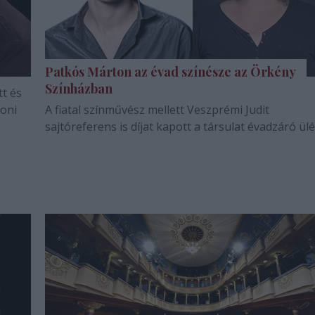
Patkós Márton az évad színésze az Örkény
Színházban
tt és
oni
A fiatal színművész mellett Veszprémi Judit
sajtóreferens is díjat kapott a társulat évadzáró ül