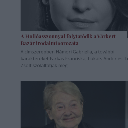
A Hollóasszonnyal folytatódik a Várkert
Bazár irodalmi sorozata
A címszerepben Hámori Gabriella, a további
karaktereket Farkas Franciska, Lukáts Andor és Tri
Zsolt szólaltatják meg.