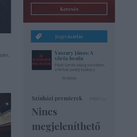
Keresés
Jegyvásárlás
Vaszary János: A
ésén.
vörös bestia
Pikali Gerda talpig vörösben,
a férfiak pedig nyakig a
pácban - az Újszínházban!
hirdetés
Színházi premierek
Nincs
megjeleníthető