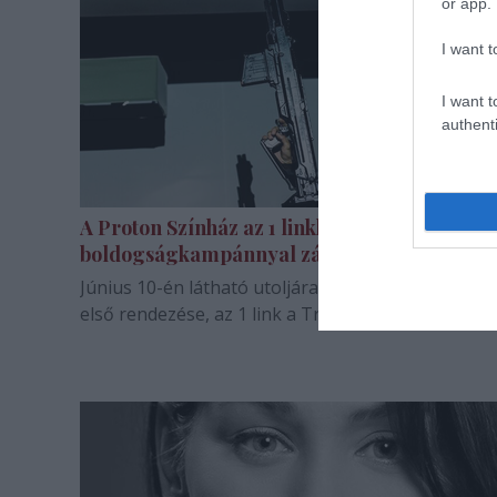
or app.
I want t
I want t
authenti
A Proton Színház az 1 linkkel és egy
boldogságkampánnyal zárja az évadot
Június 10-én látható utoljára az évadban Bánki Ge
első rendezése, az 1 link a Trafóban.