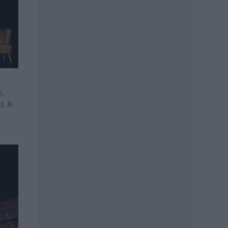
s,
t. A