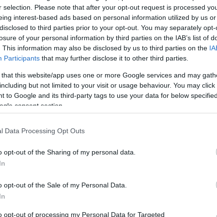
rendezője
r selection. Please note that after your opt-out request is processed y
eing interest-based ads based on personal information utilized by us or
Életének 64. évében hunyt el a Balázs Béla-díjas
disclosed to third parties prior to your opt-out. You may separately opt-
filmrendező.
losure of your personal information by third parties on the IAB’s list of
. This information may also be disclosed by us to third parties on the
IA
Participants
that may further disclose it to other third parties.
 that this website/app uses one or more Google services and may gath
including but not limited to your visit or usage behaviour. You may click 
 to Google and its third-party tags to use your data for below specifi
ogle consent section.
l Data Processing Opt Outs
o opt-out of the Sharing of my personal data.
In
Arany Kotta Díjat kapott az Operettszínház
két művésze
o opt-out of the Sale of my Personal Data.
In
t és
Peller Anna és Szabó P. Szilveszter mellett két musi
újabb
előadás is megkapta a legjobb zenés színházi
to opt-out of processing my Personal Data for Targeted