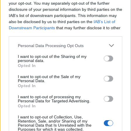
your opt-out. You may separately opt-out of the further
disclosure of your personal information by third parties on the
IAB’s list of downstream participants. This information may
also be disclosed by us to third parties on the
IAB’s List of
Downstream Participants
that may further disclose it to other
third parties.
Please note that this website/app uses one or more Google
Personal Data Processing Opt Outs
services and may gather and store information including but
not limited to your visit or usage behaviour. You may click to
I want to opt-out of the Sharing of my
personal data.
grant or deny consent to Google and its third-party tags to
Opted In
use your data for below specified purposes in below Google
consent section.
I want to opt-out of the Sale of my
Personal Data.
Opted In
Az Aradi Kamaraszínház két
I want to opt-out of processing my
nemzetközi színházi fesztiválon
Personal Data for Targeted Advertising.
Opted In
szerepel
I want to opt-out of Collection, Use,
szinhaz szerk.
•
2017. június 16.
Retention, Sale, and/or Sharing of my
Personal Data that Is Unrelated with the
Purposes for which it was collected.