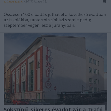
szinhaz szerk.
•
2017. június 18.
Összesen 160 előadás juthat el a következő évadban
az iskolákba, tantermi színházi szemle pedig
szeptember végén lesz a Jurányiban.
Sokszínű, sikeres évadot zár a Trafó