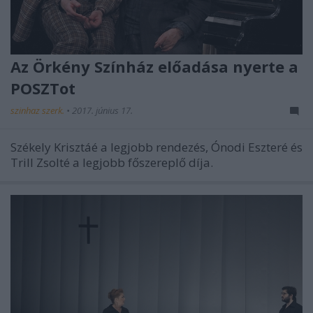
Az Örkény Színház előadása nyerte a
POSZTot
szinhaz szerk.
•
2017. június 17.
Székely Krisztáé a legjobb rendezés, Ónodi Eszteré és
Trill Zsolté a legjobb főszereplő díja.