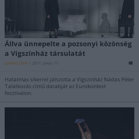
Állva ünnepelte a pozsonyi közönség
a Vígszínház társulatát
szinhaz szerk.
•
2017. június 17.
Hatalmas sikerrel játszotta a Vígszínház Nádas Péter
Találkozás című darabját az Eurokontext
fesztiválon.