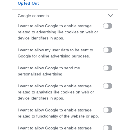
Gogol, Viszockij-est és minimál-szürreál musical is
Opted Out
képviseli a romániai magyar teátrumot.
Google consents
I want to allow Google to enable storage
related to advertising like cookies on web or
device identifiers in apps.
I want to allow my user data to be sent to
Google for online advertising purposes.
I want to allow Google to send me
personalized advertising.
I want to allow Google to enable storage
related to analytics like cookies on web or
device identifiers in apps.
Színházi, drámás kurzus
I want to allow Google to enable storage
related to functionality of the website or app.
Marosvásárhelyen
I want to allow Google to enable storage
szinhaz szerk.
•
2017. június 16.