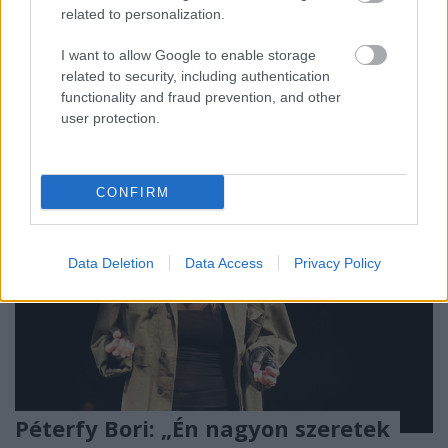
related to personalization.
A kiválasztott résztvevők utazási-, szállás- és képzési
I want to allow Google to enable storage
költségeit az Erasmus+ fedezi.
related to security, including authentication
functionality and fraud prevention, and other
user protection.
CONFIRM
Data Deletion
Data Access
Privacy Policy
Péterfy Bori: „Én nagyon szeretek