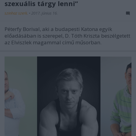
szexuális tárgy lenni”
szinhaz szerk.
•
2017. június 16.
Péterfy Borival, aki a budapesti Katona egyik
előadásában is szerepel, D. Tóth Kriszta beszélgetett
az Elviszlek magammal című műsorban.