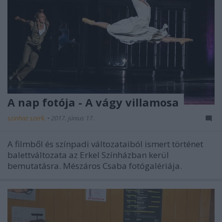
A nap fotója - A vágy villamosa
szinhaz szerk.
•
2017. június 17.
A filmből és színpadi változataiból ismert történet
balettváltozata az Erkel Színházban kerül
bemutatásra. Mészáros Csaba fotógalériája.