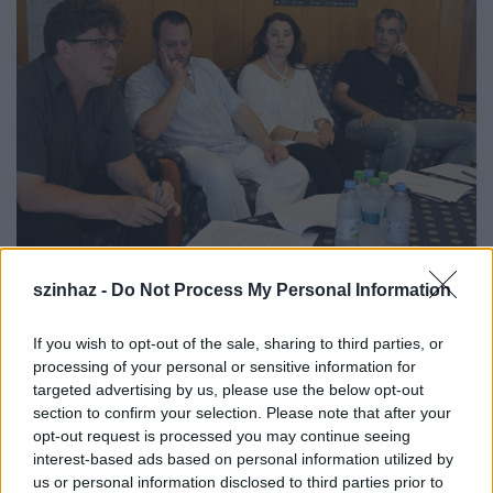
Szövetséget hozott létre öt erdélyi
szinhaz -
Do Not Process My Personal Information
magyar színház
szinhaz szerk.
•
2017. június 16.
If you wish to opt-out of the sale, sharing to third parties, or
processing of your personal or sensitive information for
A temesvári, a szatmárnémeti, az aradi, a
targeted advertising by us, please use the below opt-out
section to confirm your selection. Please note that after your
székelyudvarhelyi és a nagyváradi színház lépett
opt-out request is processed you may continue seeing
egymással szoros szövetségre.
interest-based ads based on personal information utilized by
us or personal information disclosed to third parties prior to