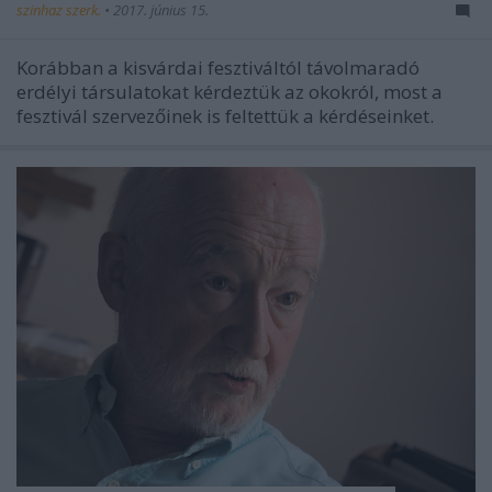
szinhaz szerk.
•
2017. június 15.
Korábban a kisvárdai fesztiváltól távolmaradó
erdélyi társulatokat kérdeztük az okokról, most a
fesztivál szervezőinek is feltettük a kérdéseinket.