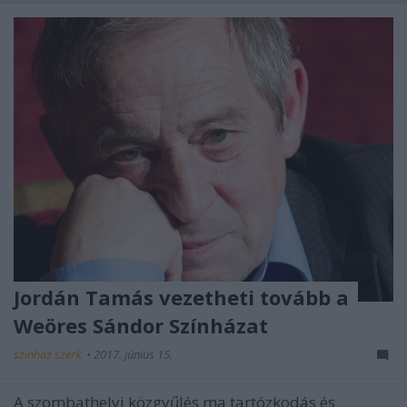
Jordán Tamás vezetheti tovább a
Weöres Sándor Színházat
szinhaz szerk.
•
2017. június 15.
A szombathelyi közgyűlés ma tartózkodás és