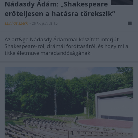
Nádasdy Ádám: „Shakespeare
erőteljesen a hatásra törekszik”
szinhaz szerk.
•
2017. június 15.
Az art&go Nádasdy Ádámmal készített interjút
Shakespeare-ről, drámái fordításáról, és hogy mi a
titka életműve maradandóságának.