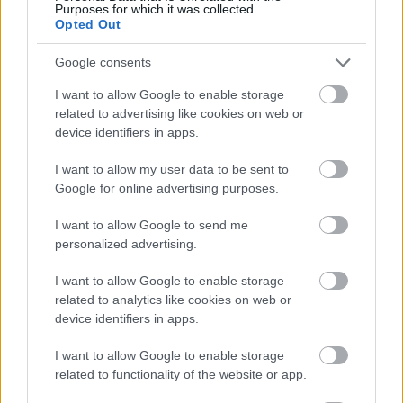
Purposes for which it was collected.
Opted Out
Google consents
I want to allow Google to enable storage
related to advertising like cookies on web or
Fidelio Színház- és Táncsátor a
device identifiers in apps.
Szigeten
I want to allow my user data to be sent to
Google for online advertising purposes.
szinhaz_hu
•
2017. július 20.
I want to allow Google to send me
A Fidelio Színház- és Táncsátor változatos
personalized advertising.
produkciókon keresztül mutatja be a magyar és a
nemzetközi kortárstánc-világ már jól ismert alkotóit,
I want to allow Google to enable storage
illetve a fiatalabb generáció képviselőit.
related to analytics like cookies on web or
device identifiers in apps.
I want to allow Google to enable storage
related to functionality of the website or app.