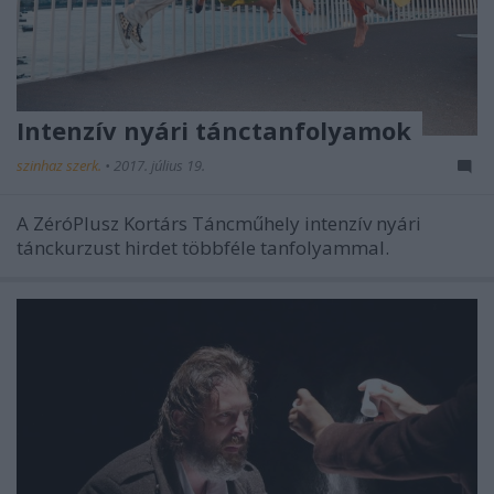
Intenzív nyári tánctanfolyamok
szinhaz szerk.
•
2017. július 19.
A ZéróPlusz Kortárs Táncműhely intenzív nyári
tánckurzust hirdet többféle tanfolyammal.