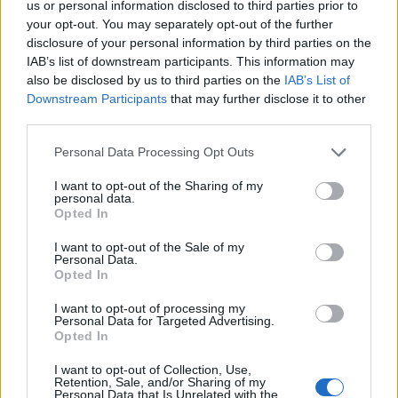
A színész-rendező többek között eddigi pályájáról és
us or personal information disclosed to third parties prior to
arról mesélt a Kultúra-hu-nak, hogy számára mi a
your opt-out. You may separately opt-out of the further
kétféle színházi munka közötti alapvető különbség.
disclosure of your personal information by third parties on the
IAB’s list of downstream participants. This information may
also be disclosed by us to third parties on the
IAB’s List of
Állás - A salgótarjáni Zenthe Ferenc
Downstream Participants
that may further disclose it to other
Színház fővilágosítót keres
third parties.
szinhaz szerk.
Please note that this website/app uses one or more Google
•
2017. július 20.
Personal Data Processing Opt Outs
services and may gather and store information including but
not limited to your visit or usage behaviour. You may click to
I want to opt-out of the Sharing of my
Jelentkezés szakmai bemutatkozással
personal data.
grant or deny consent to Google and its third-party tags to
az info@zentheszinhaz.hu email címen.
Opted In
use your data for below specified purposes in below Google
consent section.
I want to opt-out of the Sale of my
Personal Data.
Opted In
I want to opt-out of processing my
Personal Data for Targeted Advertising.
Opted In
I want to opt-out of Collection, Use,
Retention, Sale, and/or Sharing of my
Personal Data that Is Unrelated with the