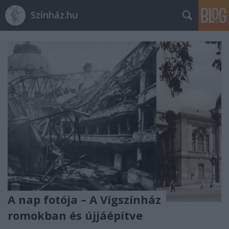
Színház.hu
A nap fotója – A Vígszínház
romokban és újjáépítve