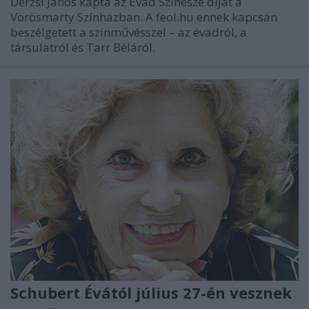
Derzsi János kapta az Évad Színésze díjat a
Vörösmarty Színházban. A feol.hu ennek kapcsán
beszélgetett a színművésszel – az évadról, a
társulatról és Tarr Béláról.
Schubert Évától július 27-én vesznek