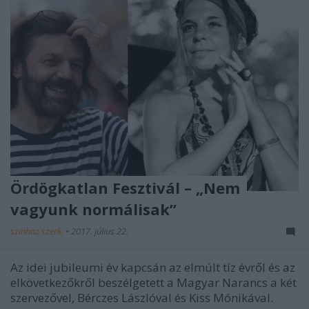
Ördögkatlan Fesztivál – „Nem
vagyunk normálisak”
szinhaz szerk.
•
2017. július 22.
Az idei jubileumi év kapcsán az elmúlt tíz évről és az
elkövetkezőkről beszélgetett a Magyar Narancs a két
szervezővel, Bérczes Lászlóval és Kiss Mónikával.