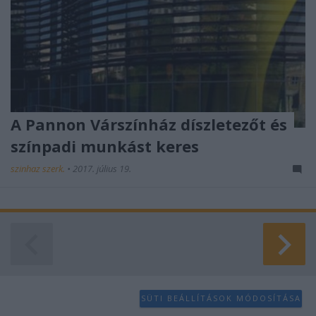
A Pannon Várszínház díszletezőt és
színpadi munkást keres
szinhaz szerk.
•
2017. július 19.
SÜTI BEÁLLÍTÁSOK MÓDOSÍTÁSA