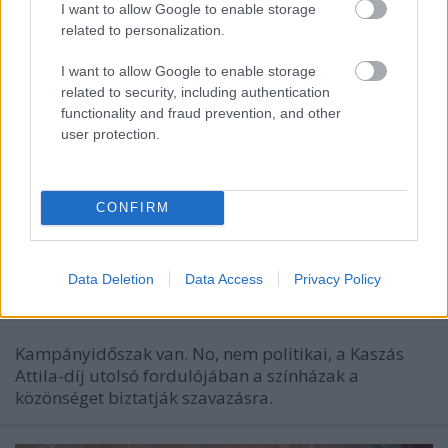
I want to allow Google to enable storage
related to personalization.
I want to allow Google to enable storage
related to security, including authentication
functionality and fraud prevention, and other
user protection.
CONFIRM
Hogyan kampányolnak a színházak
a színészeik mellett?
Data Deletion
Data Access
Privacy Policy
szinhaz szerk.
•
2017. július 20.
Kampányidőszak van. No, nem politikai, a Kaszás
Attila-díj utolsó fordulójában a színházak a
közönséget biztatják szavazásra.