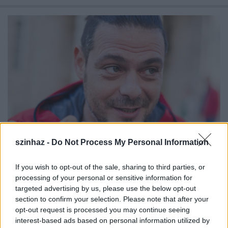
szinhaz -
Do Not Process My Personal Information
If you wish to opt-out of the sale, sharing to third parties, or
Szikszai Rémusz: „A tragikomédia
processing of your personal or sensitive information for
hasonlít legjobban az élethez”
targeted advertising by us, please use the below opt-out
section to confirm your selection. Please note that after your
szinhaz szerk.
•
2017. július 21.
opt-out request is processed you may continue seeing
interest-based ads based on personal information utilized by