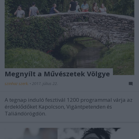
Megnyílt a Művészetek Völgye
szinhaz szerk.
•
2017. július 22.
A tegnap induló fesztivál 1200 programmal várja az
érdeklődőket Kapolcson, Vigántpetenden és
Taliándörögdön.