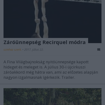
Záróünnepség Recirquel módra
szinhaz szerk.
•
2017. július 22.
A Fina Világbajnokság nyitóünnepsége kapott
hideget és meleget is. A július 30-i újcirkuszi
záróakkord még hátra van, ami az előzetes alapján
nagyon izgalmasnak ígérkezik. Trailer.