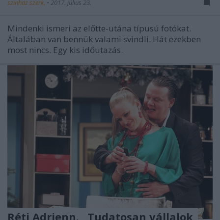
szinhaz szerk.
•
2017. július 23.
Mindenki ismeri az előtte-utána típusú fotókat.
Általában van bennük valami svindli. Hát ezekben
most nincs. Egy kis időutazás.
Réti Adrienn. „Tudatosan vállalok