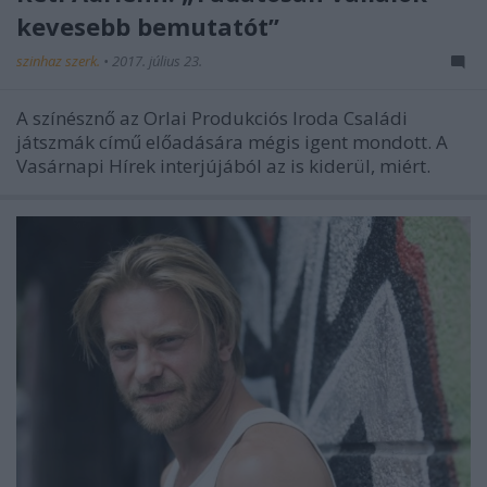
kevesebb bemutatót”
szinhaz szerk.
•
2017. július 23.
A színésznő az Orlai Produkciós Iroda Családi
játszmák című előadására mégis igent mondott. A
Vasárnapi Hírek interjújából az is kiderül, miért.