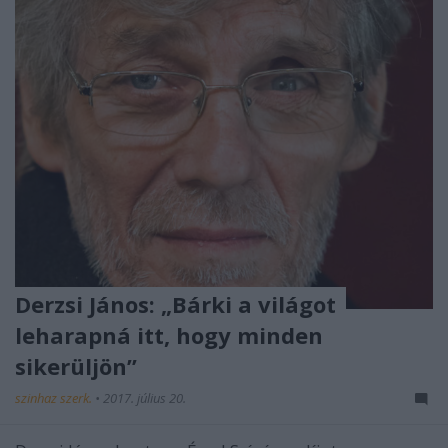
Derzsi János: „Bárki a világot
leharapná itt, hogy minden
sikerüljön”
szinhaz szerk.
•
2017. július 20.