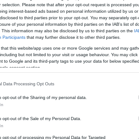
az évad a Radnóti Színházban
r selection. Please note that after your opt-out request is processed y
eing interest-based ads based on personal information utilized by us or
Levélkoncerttel, zenés irodalmi estekkel, bemutató
disclosed to third parties prior to your opt-out. You may separately opt-
lkozik
készülnek az őszi évadkezdésre.
losure of your personal information by third parties on the IAB’s list of
. This information may also be disclosed by us to third parties on the
IA
Participants
that may further disclose it to other third parties.
 that this website/app uses one or more Google services and may gath
including but not limited to your visit or usage behaviour. You may click 
 to Google and its third-party tags to use your data for below specifi
ogle consent section.
l Data Processing Opt Outs
o opt-out of the Sharing of my personal data.
In
Still in Paradise - Festival d'Avignon
o opt-out of the Sale of my Personal Data.
ktív
A politikai és gazdasági válság, a migránsok, a
In
on
terrorizmus, az identitás-keresés és a családon belü
erőszak kérdései hálózták be a fesztivált.
to opt-out of processing my Personal Data for Targeted