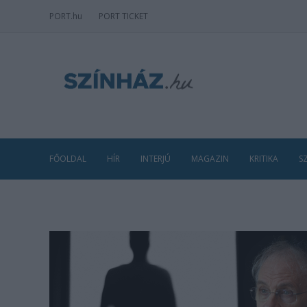
PORT
.hu
PORT TICKET
FŐOLDAL
HÍR
INTERJÚ
MAGAZIN
KRITIKA
S