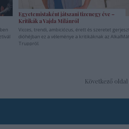
Egyetemistaként játszani tizenegy éve –
Kritikák a Vajda Milánról
zben
Vicces, trendi, ambiciózus, érett és szeretet gerjesz
tivál
dióhéjban ez a véleménye a kritikáknak az AlkalMá
Truppról.
Következő oldal