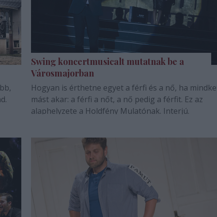
Swing koncertmusicalt mutatnak be a
Városmajorban
bb,
Hogyan is érthetne egyet a férfi és a nő, ha mindke
d.
mást akar: a férfi a nőt, a nő pedig a férfit. Ez az
alaphelyzete a Holdfény Mulatónak. Interjú.