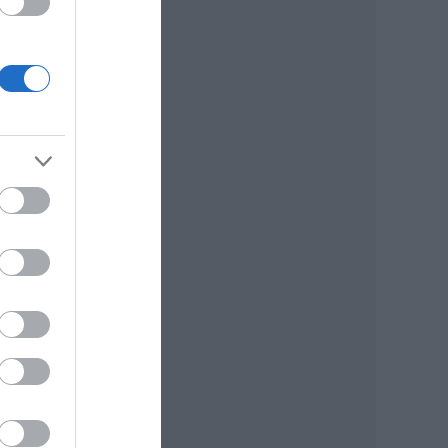
tt
a.