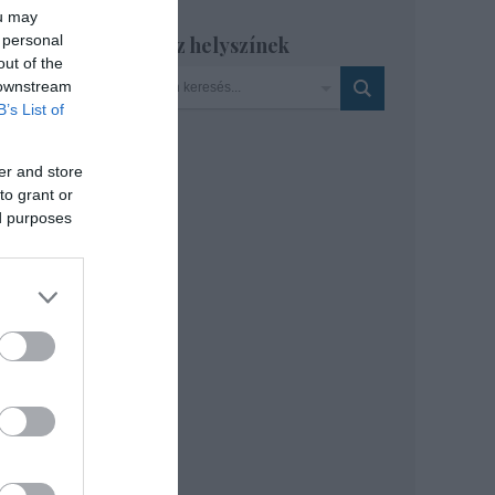
ou may
 personal
Szinház helyszínek
kkal
out of the
 downstream
B’s List of
er and store
to grant or
ed purposes
li