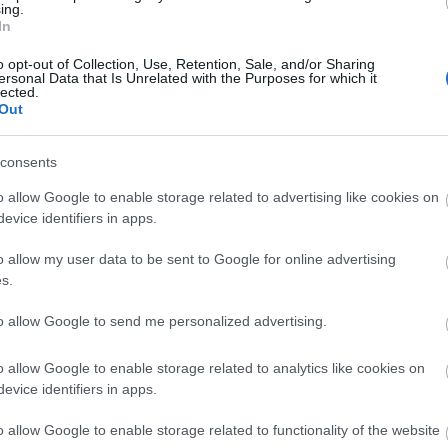
ing.
In
o opt-out of Collection, Use, Retention, Sale, and/or Sharing
ersonal Data that Is Unrelated with the Purposes for which it
lected.
Out
consents
o allow Google to enable storage related to advertising like cookies on
evice identifiers in apps.
o allow my user data to be sent to Google for online advertising
Bán János, a Színészautomata
s.
40 fok, a néző az automatához lép, bedob kétszáz
to allow Google to send me personalized advertising.
vadnak
forintot, majd megnyomja a kalitka elején elhelyeze
szel.
gombok valamelyikét és bemondja, hogy mit lát rajt
o allow Google to enable storage related to analytics like cookies on
evice identifiers in apps.
o allow Google to enable storage related to functionality of the website