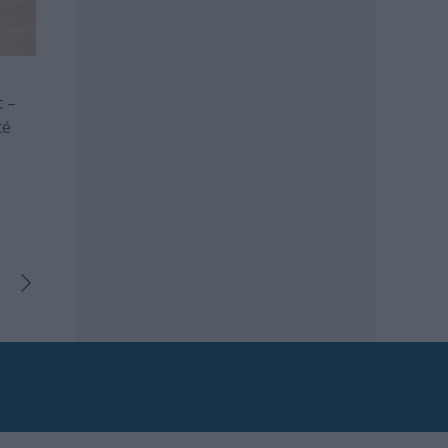
t –
té