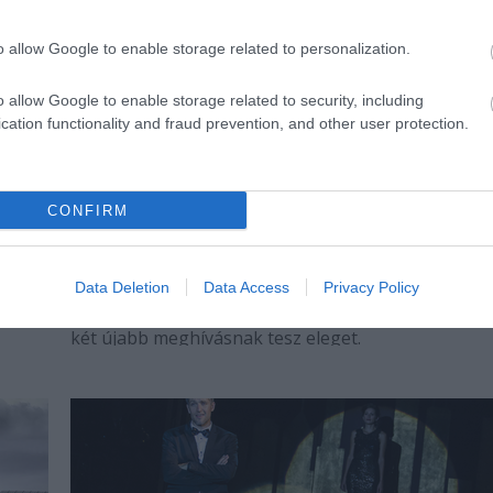
o allow Google to enable storage related to personalization.
o allow Google to enable storage related to security, including
cation functionality and fraud prevention, and other user protection.
CONFIRM
Hollandiában és Svájcban szerepel a
Látszatélet
Mundruczó Kornél többszörös díjnyertes rendezés
Data Deletion
Data Access
Privacy Policy
eddig kilenc városban volt látható, augusztusban 
két újabb meghívásnak tesz eleget.