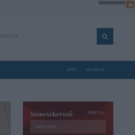
APRÓ
ARCHÍVUM
Színészkereső