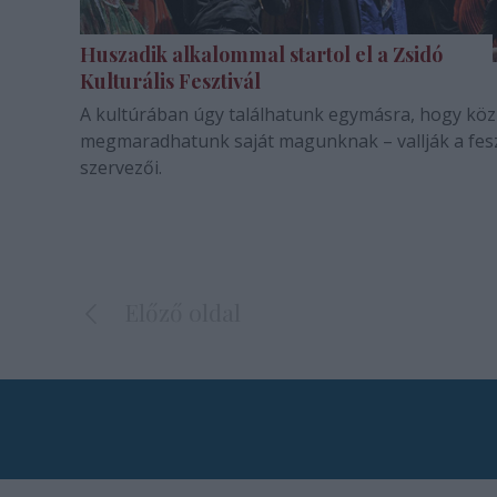
Huszadik alkalommal startol el a Zsidó
Kulturális Fesztivál
A kultúrában úgy találhatunk egymásra, hogy kö
megmaradhatunk saját magunknak – vallják a fesz
szervezői.
Előző oldal