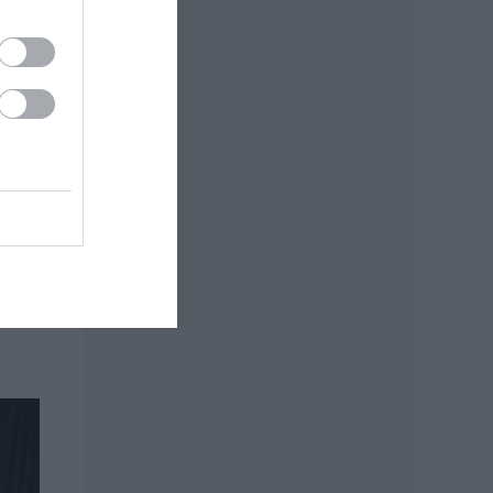
e
pedig