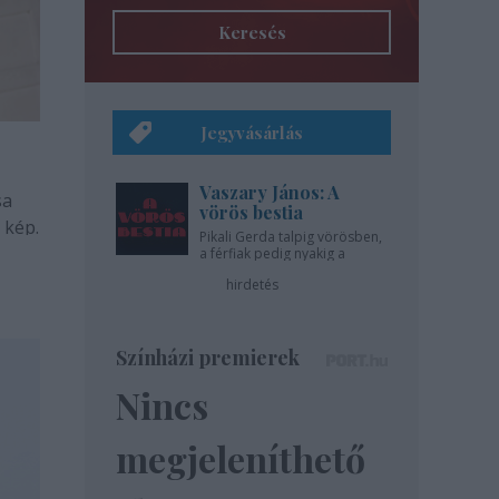
Keresés
Jegyvásárlás
Vaszary János: A
sa
vörös bestia
 kép.
Pikali Gerda talpig vörösben,
a férfiak pedig nyakig a
pácban - az Újszínházban!
hirdetés
Színházi premierek
Nincs
megjeleníthető