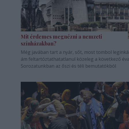
Mit érdemes megnézni a nemzeti
színházakban?
Még javában tart a nyár, sőt, most tombol leginká
ám feltartóztathatatlanul közeleg a következő éva
Sorozatunkban az őszi és téli bemutatókból
csemegézünk.