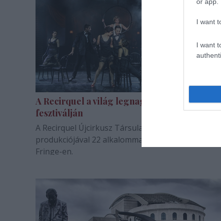
or app.
I want t
I want t
authenti
A Recirquel a világ legnagyobb
fesztiválján
A Recirquel Újcirkusz Társulat Párizs Éjjel című
produkciójával 22 alkalommal lép fel az Edinburgh
Fringe-en.