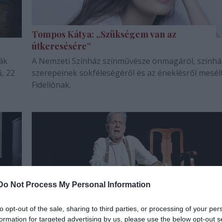
Tompos Kátya: „Szükségem van az
útkeresésére”
ák
A Nemzeti Színház színművésze önmagáról, színhá
, 22
szerepeinek sokféleségéről és az éneklésről mesél
Fideliónak.
Do Not Process My Personal Information
to opt-out of the sale, sharing to third parties, or processing of your per
Irodalom, zene, színház – Így indul majd
formation for targeted advertising by us, please use the below opt-out s