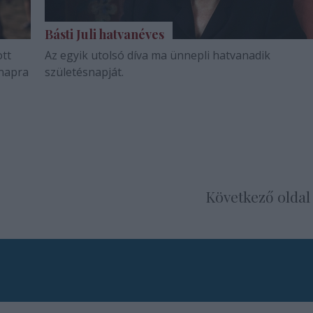
Básti Juli hatvanéves
ott
Az egyik utolsó díva ma ünnepli hatvanadik
 napra
születésnapját.
Következő oldal