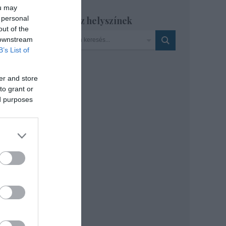
ou may
 personal
Szinház helyszínek
ykori
out of the
 downstream
B’s List of
er and store
to grant or
ed purposes
rváth