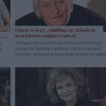
Fekete György: „Schilling egy félművelt,
nem jelentős színházi rendező”
en a
z,
A Magyar Művészeti Akadémia leköszönő elnöke
y
visszaszólt Schilling Árpádnak, miután a rendező
autoriter, antiszemita bolondnak nevezte korábban
168 óra interjúja.