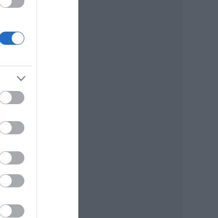
ek
nap
tóin