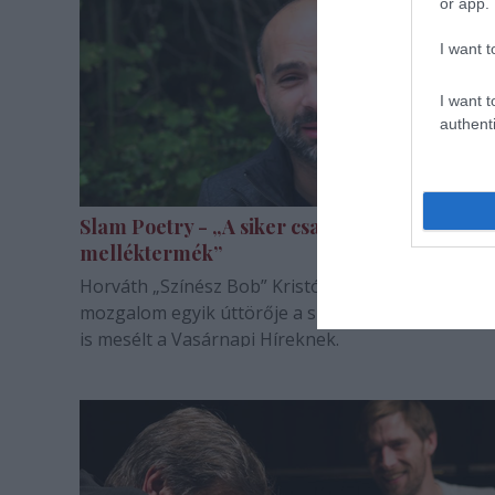
or app.
I want t
I want t
authenti
Slam Poetry - „A siker csak
melléktermék”
Horváth „Színész Bob” Kristóf színész, a hazai sla
mozgalom egyik úttörője a slamről és kicsit a szín
is mesélt a Vasárnapi Híreknek.