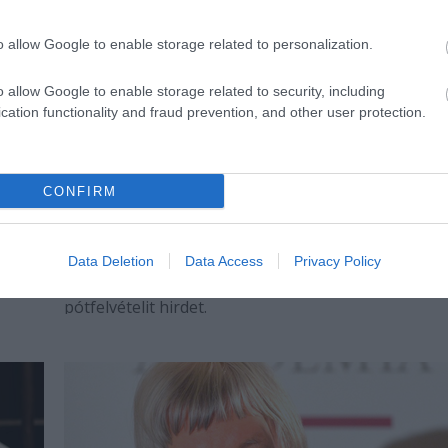
o allow Google to enable storage related to personalization.
o allow Google to enable storage related to security, including
cation functionality and fraud prevention, and other user protection.
CONFIRM
Oktatás - Pótfelvételi a békéscsabai
Színitanház Szakgimnáziumába
m-
A Baross Imre Artistaképző Intézet Békéscsabai Jó
Data Deletion
Data Access
Privacy Policy
házról
Színházban működő Színitanház Szakgimnáziuma
pótfelvételit hirdet.