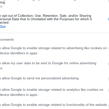
ing.
Gábor ötletgazdával és Karafiáth Orsolyával, az est
In
„háziasszonyával” beszélgettünk.
o opt-out of Collection, Use, Retention, Sale, and/or Sharing
ersonal Data that Is Unrelated with the Purposes for which it
lected.
Out
consents
o allow Google to enable storage related to advertising like cookies on
evice identifiers in apps.
o allow my user data to be sent to Google for online advertising
A Sziget 0. napja - Fotóriport
s.
Ahelyett, hogy belebonyolódnánk abba, hogy két 
to allow Google to send me personalized advertising.
19-ig
után jutottunk el az első nap elé, Kaszás Tamás fo
keresztül megmutatjuk a fesztivál tegnapi napját.
o allow Google to enable storage related to analytics like cookies on
evice identifiers in apps.
o allow Google to enable storage related to functionality of the website