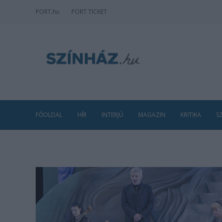
PORT
.hu
PORT TICKET
FŐOLDAL
HÍR
INTERJÚ
MAGAZIN
KRITIKA
S