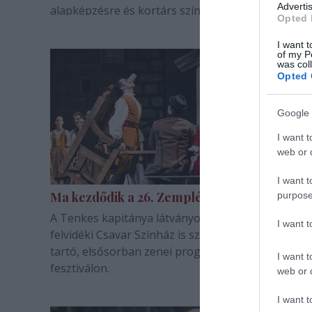
Advertis
alapképzésre és kortárs színház mesterképzésre.
Opted 
I want t
of my P
was col
Opted 
Google 
I want t
web or d
I want t
Ma kezdődik a 26. Zempléni Fesztivál
purpose
A Tenkes kapitánya látványos táncjátékként és a
I want 
felvidéki Csavar Színház is szerepel az augusztus 
tartó, elsősorban zenei programokban gazdag
I want t
fesztiválon.
web or d
I want t