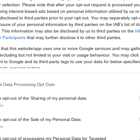
röhejes utópia egyszerre”
r selection. Please note that after your opt-out request is processed y
szás
eing interest-based ads based on personal information utilized by us or
Tasnádi Istvánt, a darab szerzőjét kérdeztük az eg
disclosed to third parties prior to your opt-out. You may separately opt-
Bárka Színházról és a Majdnem 20 című előadás
losure of your personal information by third parties on the IAB’s list of
különös létrejöttéről.
. This information may also be disclosed by us to third parties on the
IA
Participants
that may further disclose it to other third parties.
 that this website/app uses one or more Google services and may gath
including but not limited to your visit or usage behaviour. You may click 
 to Google and its third-party tags to use your data for below specifi
ogle consent section.
l Data Processing Opt Outs
o opt-out of the Sharing of my personal data.
In
„Hogy mi a jó és mi nem az, nem többségi
szavazat kérdése”
o opt-out of the Sale of my Personal Data.
In
nház
A Harmadik Hely közel másfél éve indult el.
Szobaszínház, polgári szalon vagy valami más? Ho
to opt-out of processing my Personal Data for Targeted