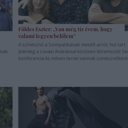
Földes Eszter: „Van még tíz évem, hogy
valami legyen belőlem”
A színésznő a Szimpatikának mesélt arról, hol tart
nak.
jelenleg a Lovasi Andrással közösen létrehozott S
konferencia és milyen tervei vannak színésznőként
azon túl.