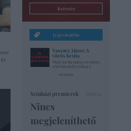
Keresés
Jegyvásárlás
Vaszary János: A
emmi
vörös bestia
 és
Pikali Gerda talpig vörösben,
a férfiak pedig nyakig a
pácban - az Újszínházban!
hirdetés
Színházi premierek
Nincs
megjeleníthető