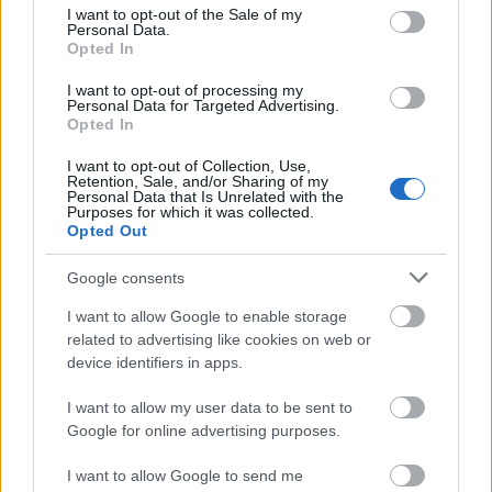
consent section.
I want to opt-out of the Sale of my
Personal Data.
Opted In
I want to opt-out of processing my
Personal Data for Targeted Advertising.
Opted In
I want to opt-out of Collection, Use,
Retention, Sale, and/or Sharing of my
Personal Data that Is Unrelated with the
Purposes for which it was collected.
Opted Out
Google consents
I want to allow Google to enable storage
related to advertising like cookies on web or
device identifiers in apps.
Szatory Dávid: „Ha csak úgy létezik
az ember a térben”
I want to allow my user data to be sent to
Google for online advertising purposes.
szinhaz szerk.
•
2017. október 31.
I want to allow Google to send me