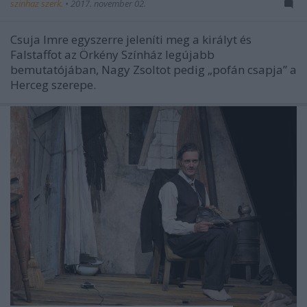
szinhaz szerk.
•
2017. november 02.
Csuja Imre egyszerre jeleníti meg a királyt és
Falstaffot az Örkény Színház legújabb
bemutatójában, Nagy Zsoltot pedig „pofán csapja” a
Herceg szerepe.