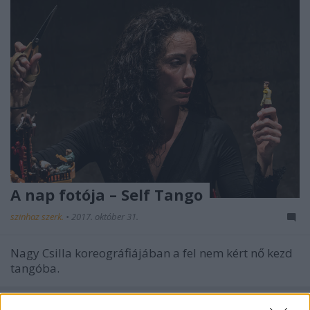
A nap fotója – Self Tango
szinhaz szerk.
•
2017. október 31.
Nagy Csilla koreográfiájában a fel nem kért nő kezd
tangóba.