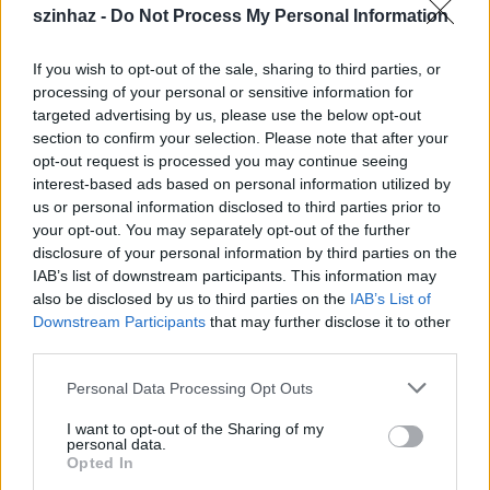
szinhaz -
Do Not Process My Personal Information
If you wish to opt-out of the sale, sharing to third parties, or
processing of your personal or sensitive information for
targeted advertising by us, please use the below opt-out
section to confirm your selection. Please note that after your
opt-out request is processed you may continue seeing
interest-based ads based on personal information utilized by
us or personal information disclosed to third parties prior to
your opt-out. You may separately opt-out of the further
disclosure of your personal information by third parties on the
IAB’s list of downstream participants. This information may
also be disclosed by us to third parties on the
IAB’s List of
Popmusical a Magyar Színházban
Downstream Participants
that may further disclose it to other
third parties.
Szente Vajk rendezésében
Please note that this website/app uses one or more Google
Personal Data Processing Opt Outs
szinhaz szerk.
•
2017. október 31.
services and may gather and store information including but
not limited to your visit or usage behaviour. You may click to
I want to opt-out of the Sharing of my
personal data.
Ezúttal nem ki-, hanem bekapcsolni kell majd a
grant or deny consent to Google and its third-party tags to
Opted In
mobiltelefonokat az előadás alatt.
use your data for below specified purposes in below Google