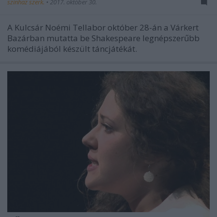
szinhaz szerk.
•
2017. október 30.
A Kulcsár Noémi Tellabor október 28-án a Várkert
Bazárban mutatta be Shakespeare legnépszerűbb
komédiájából készült táncjátékát.