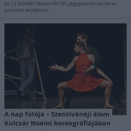
Az Új Színház Nonprofit Kft. jegypénztárost keres
azonnali kezdéssel.
A nap fotója – Szentivánéji álom
Kulcsár Noémi koreográfiájában