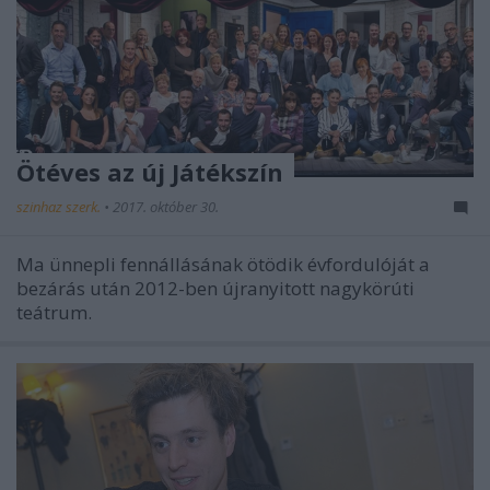
Ötéves az új Játékszín
szinhaz szerk.
•
2017. október 30.
Ma ünnepli fennállásának ötödik évfordulóját a
bezárás után 2012-ben újranyitott nagykörúti
teátrum.