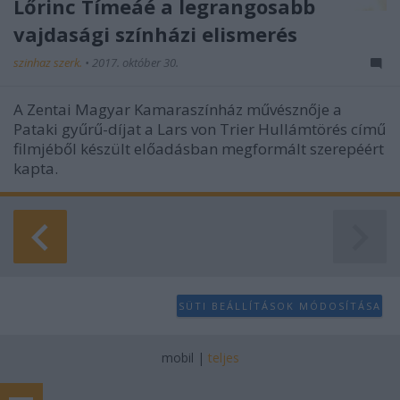
Lőrinc Tímeáé a legrangosabb
vajdasági színházi elismerés
szinhaz szerk.
•
2017. október 30.
A Zentai Magyar Kamaraszínház művésznője a
Pataki gyűrű-díjat a Lars von Trier Hullámtörés című
filmjéből készült előadásban megformált szerepéért
kapta.
SÜTI BEÁLLÍTÁSOK MÓDOSÍTÁSA
mobil
|
teljes