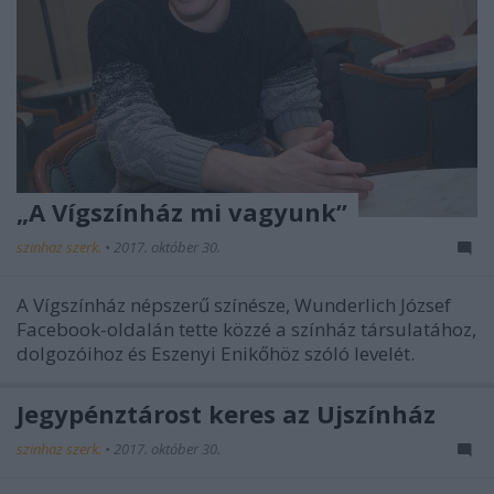
„A Vígszínház mi vagyunk”
szinhaz szerk.
•
2017. október 30.
A Vígszínház népszerű színésze, Wunderlich József
Facebook-oldalán tette közzé a színház társulatához,
dolgozóihoz és Eszenyi Enikőhöz szóló levelét.
Jegypénztárost keres az Újszínház
szinhaz szerk.
•
2017. október 30.