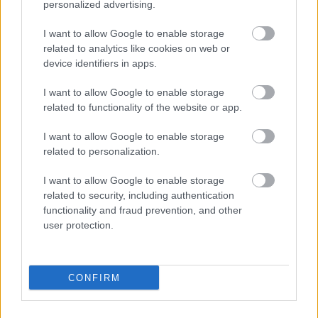
Az Átriumban több produkcióban is szerepel,
personalized advertising.
legújabban az Alföldi Róbert által rendezett
Fassbinder-opuszban, A félelem megeszi a lelket
I want to allow Google to enable storage
related to analytics like cookies on web or
című előadásban.
device identifiers in apps.
I want to allow Google to enable storage
related to functionality of the website or app.
I want to allow Google to enable storage
related to personalization.
I want to allow Google to enable storage
related to security, including authentication
functionality and fraud prevention, and other
user protection.
CONFIRM
A #metoo kampányához csatlakozik