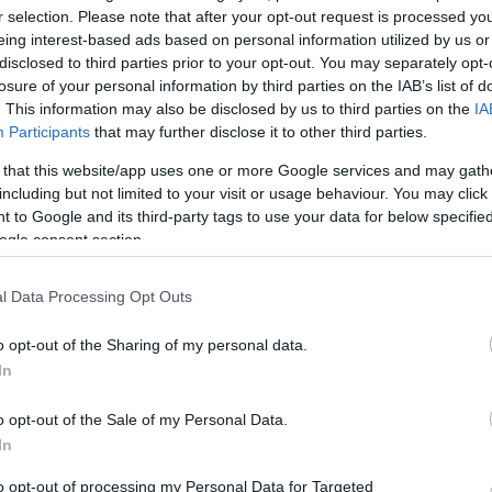
Élettörténetek.hu részben
r selection. Please note that after your opt-out request is processed y
aság
eing interest-based ads based on personal information utilized by us or
ést. A
A színházi sorozat harmadik része december 8–án
disclosed to third parties prior to your opt-out. You may separately opt-
mber
érkezik A mi Józsink és Erzsike címmel, melyben Lá
losure of your personal information by third parties on the IAB’s list of
Katit Keresztes Tamás, majd Epres Attilát Pelsőczy
. This information may also be disclosed by us to third parties on the
IA
rendezi.
Participants
that may further disclose it to other third parties.
 that this website/app uses one or more Google services and may gath
including but not limited to your visit or usage behaviour. You may click 
 to Google and its third-party tags to use your data for below specifi
ogle consent section.
l Data Processing Opt Outs
o opt-out of the Sharing of my personal data.
In
Balett, előítéletek nélkül - avagy látott már
fekete balett táncost? Na ugye!
o opt-out of the Sale of my Personal Data.
In
Először lép fel Magyarországon a 20. század
án
úttörőjének számító balett-társulat, a Dance Theat
to opt-out of processing my Personal Data for Targeted