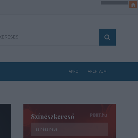
APRÓ
ARCHÍVUM
Színészkereső