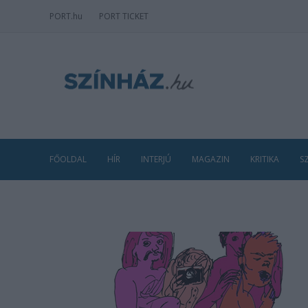
PORT
.hu
PORT TICKET
FŐOLDAL
HÍR
INTERJÚ
MAGAZIN
KRITIKA
S