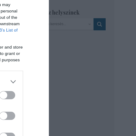
ou may
 personal
Szinház helyszínek
out of the
zár
 downstream
 Réka
B’s List of
er and store
to grant or
ed purposes
re of