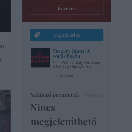
Keresés
Jegyvásárlás
én
Vaszary János: A
vörös bestia
s
Pikali Gerda talpig vörösben,
a férfiak pedig nyakig a
pácban - az Újszínházban!
hirdetés
Színházi premierek
Nincs
megjeleníthető