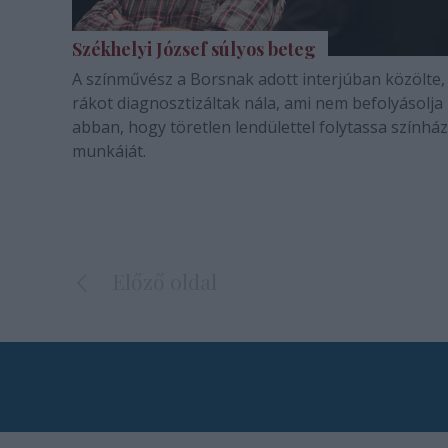
Székhelyi József súlyos beteg
A színművész a Borsnak adott interjúban közölte,
rákot diagnosztizáltak nála, ami nem befolyásolja
abban, hogy töretlen lendülettel folytassa színház
munkáját.
Előző oldal