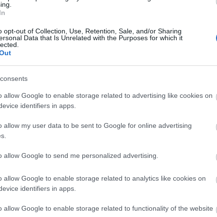
ing.
Harlem, amely két nap alatt nyolc táncművet ad elő.
In
o opt-out of Collection, Use, Retention, Sale, and/or Sharing
ersonal Data that Is Unrelated with the Purposes for which it
lected.
Out
consents
o allow Google to enable storage related to advertising like cookies on
evice identifiers in apps.
o allow my user data to be sent to Google for online advertising
„Ha tízszer ennyi nyugdíjam lenne, akkor
s.
is vállalnék fellépést”
tóan
to allow Google to send me personalized advertising.
Pásztor Erzsit, aki 81 évesen is rendszeresen játszik
168 óra kérdezte az aktív nyugdíjas élet
o allow Google to enable storage related to analytics like cookies on
mindennapjairól, örömeiről és esetleges bánatáról.
evice identifiers in apps.
o allow Google to enable storage related to functionality of the website