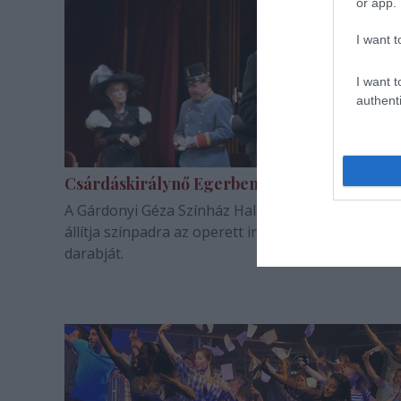
or app.
I want t
I want t
authenti
Csárdáskirálynő Egerben
A Gárdonyi Géza Színház Halasi Imre rendezéséb
állítja színpadra az operett irodalom legismertebb
darabját.