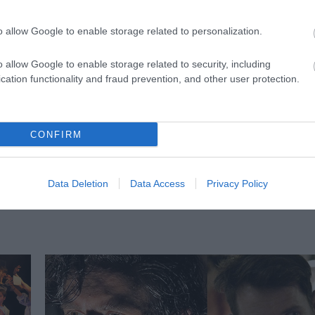
o allow Google to enable storage related to personalization.
o allow Google to enable storage related to security, including
cation functionality and fraud prevention, and other user protection.
CONFIRM
Egy előadás a férfitekintet hatalmáról
en
Szabó Veronika Artusban bemutatásra kerülő
Queendom című előadásában hét nővel kísérletet t
Data Deletion
Data Access
Privacy Policy
arra, hogy visszavegyék a látványuktól, ami az övék