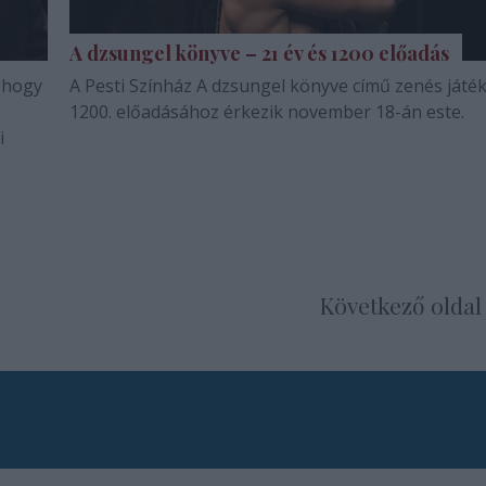
A dzsungel könyve – 21 év és 1200 előadás
 hogy
A Pesti Színház A dzsungel könyve című zenés játé
1200. előadásához érkezik november 18-án este.
i
Következő oldal