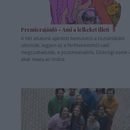
Premierajánló – Ami a lelkeket illeti
A hét altalunk ajánlott bemutatói a tisztánlátást
célozzák, legyen az a férfitekintettől való
megszabadulás, a pszichoanalízis, Döbrögi esete 
akár maga az ördög.