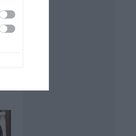
esz
.