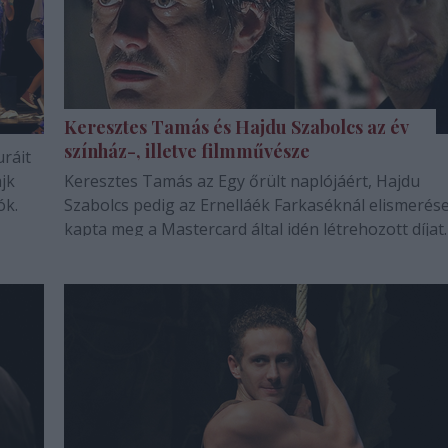
Keresztes Tamás és Hajdu Szabolcs az év
színház-, illetve filmművésze
uráit
ajk
Keresztes Tamás az Egy őrült naplójáért, Hajdu
ók.
Szabolcs pedig az Ernelláék Farkaséknál elismerés
kapta meg a Mastercard által idén létrehozott díjat