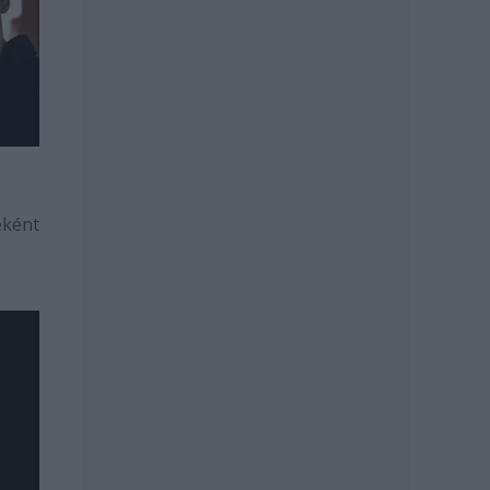
eként
.