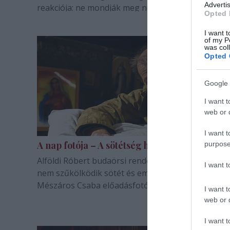
Advertis
reakciója: ne mondják meg neki, kit küldjön el.
Opted 
I want t
of my P
was col
Opted 
Google 
I want t
web or d
I want t
A nap fotója – A sötétség hatalmáról
purpose
Alföldi Róbert budaörsi rendezése szemmel látha
I want 
nem szűkölködik sötét és emberi tónusokban.
Mészáros Csaba előadásfotói.
I want t
web or d
I want t