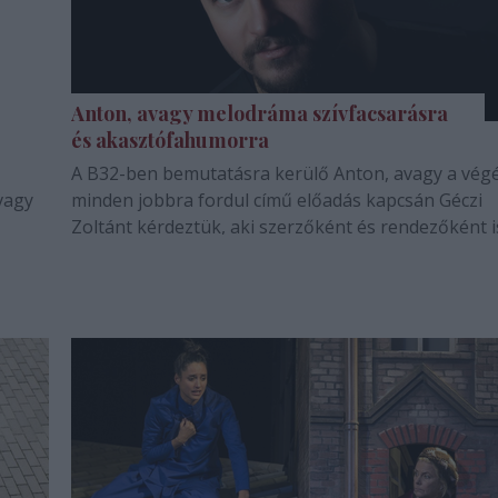
Anton, avagy melodráma szívfacsarásra
és akasztófahumorra
A B32-ben bemutatásra kerülő Anton, avagy a vég
vagy
minden jobbra fordul című előadás kapcsán Géczi
Zoltánt kérdeztük, aki szerzőként és rendezőként i
jegyzi az előadást.