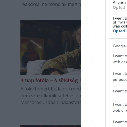
Advertis
reakciója: ne mondják meg neki, kit küldjön el.
Opted 
I want t
of my P
was col
Opted 
Google 
I want t
web or d
I want t
A nap fotója – A sötétség hatalmáról
purpose
Alföldi Róbert budaörsi rendezése szemmel látha
I want 
nem szűkölködik sötét és emberi tónusokban.
Mészáros Csaba előadásfotói.
I want t
web or d
I want t