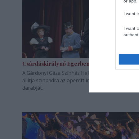
or app.
I want t
I want t
authenti
Csárdáskirálynő Egerben
A Gárdonyi Géza Színház Halasi Imre rendezéséb
állítja színpadra az operett irodalom legismertebb
darabját.