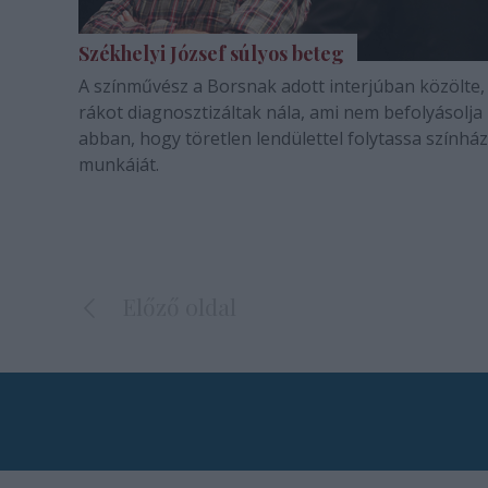
Székhelyi József súlyos beteg
A színművész a Borsnak adott interjúban közölte,
rákot diagnosztizáltak nála, ami nem befolyásolja
abban, hogy töretlen lendülettel folytassa színház
munkáját.
Előző oldal