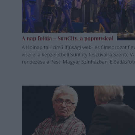
A nap fotója – SunCity, a popmusical
A Holnap tali! című ifjúsági web- és filmsorozat fig
viszi el a képzeletbeli SunCity fesztiválra Szente V
rendezése a Pesti Magyar Színházban. Előadásfot