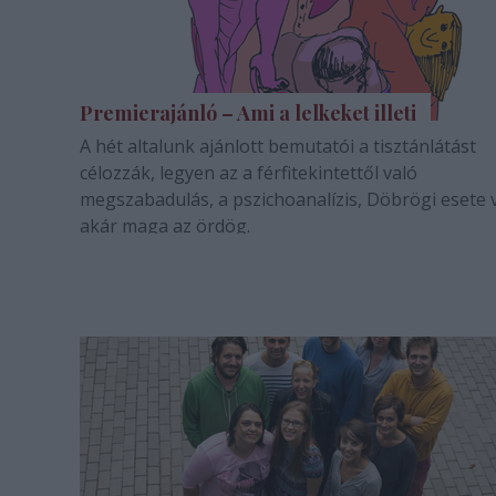
Premierajánló – Ami a lelkeket illeti
A hét altalunk ajánlott bemutatói a tisztánlátást
célozzák, legyen az a férfitekintettől való
megszabadulás, a pszichoanalízis, Döbrögi esete 
akár maga az ördög.