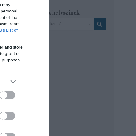
ou may
 personal
Szinház helyszínek
out of the
zár
 downstream
 Réka
B’s List of
er and store
to grant or
ed purposes
re of