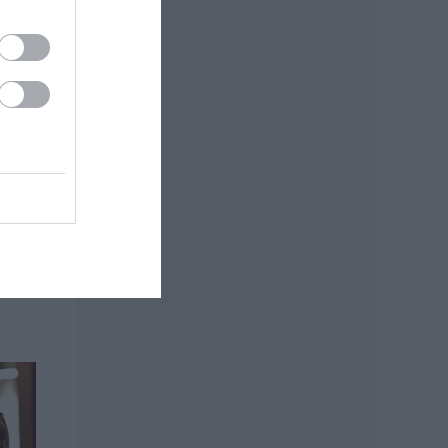
esz
.