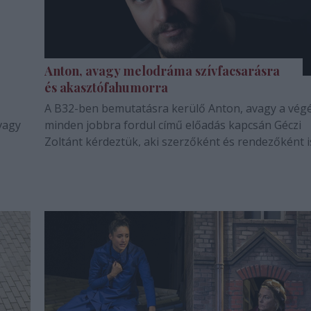
Anton, avagy melodráma szívfacsarásra
és akasztófahumorra
A B32-ben bemutatásra kerülő Anton, avagy a vég
vagy
minden jobbra fordul című előadás kapcsán Géczi
Zoltánt kérdeztük, aki szerzőként és rendezőként i
jegyzi az előadást.