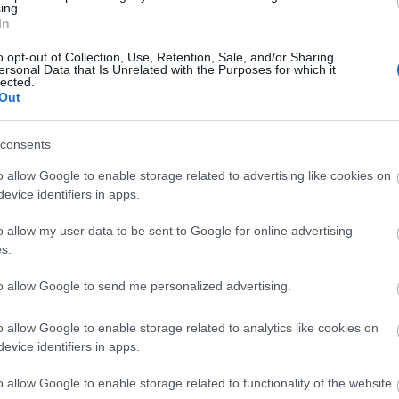
ing.
Harlem, amely két nap alatt nyolc táncművet ad elő.
In
o opt-out of Collection, Use, Retention, Sale, and/or Sharing
ersonal Data that Is Unrelated with the Purposes for which it
lected.
Out
consents
o allow Google to enable storage related to advertising like cookies on
evice identifiers in apps.
o allow my user data to be sent to Google for online advertising
„Ha tízszer ennyi nyugdíjam lenne, akkor
s.
is vállalnék fellépést”
tóan
to allow Google to send me personalized advertising.
Pásztor Erzsit, aki 81 évesen is rendszeresen játszik
168 óra kérdezte az aktív nyugdíjas élet
o allow Google to enable storage related to analytics like cookies on
mindennapjairól, örömeiről és esetleges bánatáról.
evice identifiers in apps.
o allow Google to enable storage related to functionality of the website