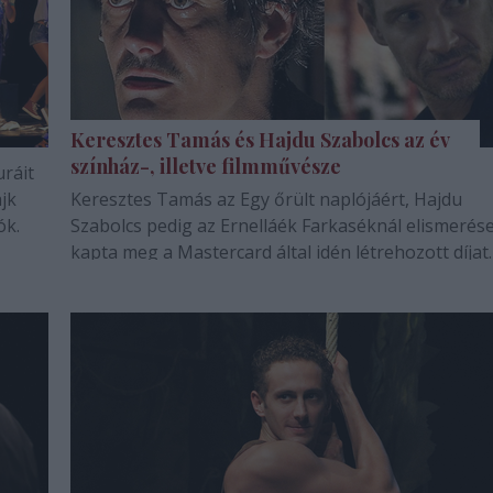
Keresztes Tamás és Hajdu Szabolcs az év
színház-, illetve filmművésze
uráit
ajk
Keresztes Tamás az Egy őrült naplójáért, Hajdu
ók.
Szabolcs pedig az Ernelláék Farkaséknál elismerés
kapta meg a Mastercard által idén létrehozott díjat