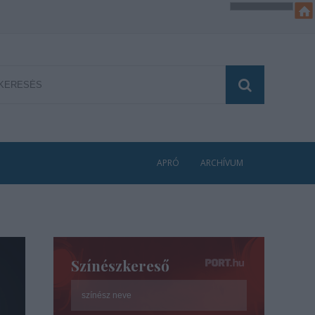
APRÓ
ARCHÍVUM
Színészkereső