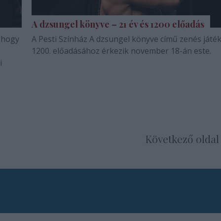
A dzsungel könyve – 21 év és 1200 előadás
 hogy
A Pesti Színház A dzsungel könyve című zenés játé
1200. előadásához érkezik november 18-án este.
i
Következő oldal