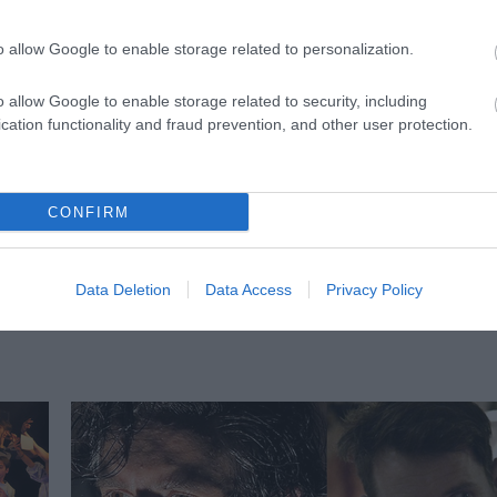
o allow Google to enable storage related to personalization.
o allow Google to enable storage related to security, including
cation functionality and fraud prevention, and other user protection.
CONFIRM
Egy előadás a férfitekintet hatalmáról
en
Szabó Veronika Artusban bemutatásra kerülő
Queendom című előadásában hét nővel kísérletet t
Data Deletion
Data Access
Privacy Policy
arra, hogy visszavegyék a látványuktól, ami az övék