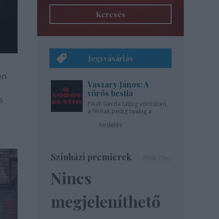
Keresés
Jegyvásárlás
én
Vaszary János: A
vörös bestia
s
Pikali Gerda talpig vörösben,
a férfiak pedig nyakig a
pácban - az Újszínházban!
hirdetés
Színházi premierek
Nincs
megjeleníthető