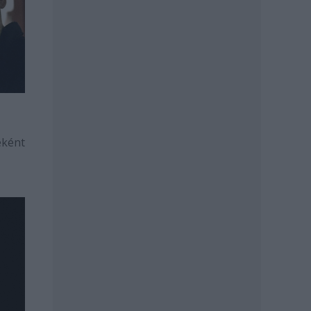
eként
.