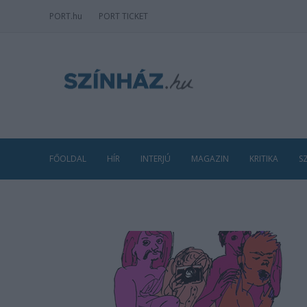
PORT
.hu
PORT TICKET
FŐOLDAL
HÍR
INTERJÚ
MAGAZIN
KRITIKA
S