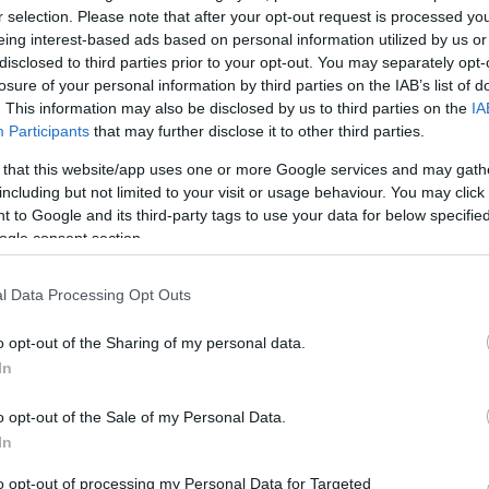
Élettörténetek.hu részben
r selection. Please note that after your opt-out request is processed y
aság
eing interest-based ads based on personal information utilized by us or
ést. A
A színházi sorozat harmadik része december 8–án
disclosed to third parties prior to your opt-out. You may separately opt-
mber
érkezik A mi Józsink és Erzsike címmel, melyben Lá
losure of your personal information by third parties on the IAB’s list of
Katit Keresztes Tamás, majd Epres Attilát Pelsőczy
. This information may also be disclosed by us to third parties on the
IA
rendezi.
Participants
that may further disclose it to other third parties.
 that this website/app uses one or more Google services and may gath
including but not limited to your visit or usage behaviour. You may click 
 to Google and its third-party tags to use your data for below specifi
ogle consent section.
l Data Processing Opt Outs
o opt-out of the Sharing of my personal data.
In
Balett, előítéletek nélkül - avagy látott már
fekete balett táncost? Na ugye!
o opt-out of the Sale of my Personal Data.
In
Először lép fel Magyarországon a 20. század
án
úttörőjének számító balett-társulat, a Dance Theat
to opt-out of processing my Personal Data for Targeted