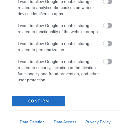
I want to allow Google to enable storage
nap egy picivel nagyobb jelentőséget tulajdonítani
related to analytics like cookies on web or
annak, hogy színész vagyok, mint amennyi jelentősége
device identifiers in apps.
ennek valójában van
” – kezdi a felsorolást. „
És azért
vagyok szakbarbár, mert a körülmények abba a kedves
I want to allow Google to enable storage
csapdába kényszerítenek, hogy éjjel-nappal színházzal
related to functionality of the website or app.
foglalkozzak
” – folytatja, hozzáfűzve – „
Mindig is ezt
I want to allow Google to enable storage
szerettem volna, és így szerettem volna csinálni, de ez
related to personalization.
egyben azt is jelenti, ha valami mással is szeretnék
foglalkozni, akkor nem tudnék, mert éjjel-nappal a
I want to allow Google to enable storage
színházzal „kell” foglalkoznom
”.
related to security, including authentication
functionality and fraud prevention, and other
Ezzel együtt úgy véli, a színészet és a színházcsinálás
user protection.
is olyan dolog, amit ha jól akar valaki csinálni,
sosem lehet azt mondania, hogy már tudja. „
Ott kell,
legyen benne a kétkedés, a folyamatos bizonytalanság:
jól csinálom-e, így kell-e csinálnom? Ezért amikor azt
CONFIRM
mondom, hogy a színházcsináláshoz értek, akkor azt
mondom, hogy egy olyan dologhoz értek, amit soha
nem fogok tudni!
”
Data Deletion
Data Access
Privacy Policy