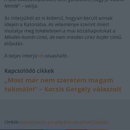
lennék
” – vallja.
Az interjúból az is kiderül, hogyan került annak
idején a Katonába, és véleménye szerint miért
mutatja meg tökéletesen a mai közállapotokat a
Minden kombi cirkó, de nem minden cirkó bojler
című
előadás.
A teljes interjú
itt
olvasható.
Kapcsolódó cikkek
„Most már nem szeretem magam
tukmálni” – Kocsis Gergely válaszolt
Címkék:
interjú
kocsis gergely
Katona József Színház