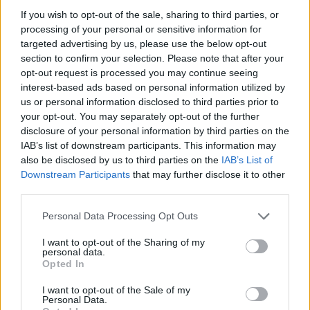
egy egészen szép allegóriája a
Minden cirkó kombi…
If you wish to opt-out of the sale, sharing to third parties, or
előadásunk
” – fűzi hozzá, hozzátéve – „
Visszasírja az
processing of your personal or sensitive information for
ember, bár nem szívesen, azokat az időket, amelyeknek
targeted advertising by us, please use the below opt-out
section to confirm your selection. Please note that after your
a végét a korosztályom még elkapta, amikor – szörnyű
opt-out request is processed you may continue seeing
ezt így kimondani is – még „kötelezően kellett kultúrát
interest-based ads based on personal information utilized by
fogyasztania” mindenkinek. Ez borzalmasan hangzik, és
us or personal information disclosed to third parties prior to
mindenfajta humanista gondolkozás ellen való – de
your opt-out. You may separately opt-out of the further
lehet, hogy ennek azért mégis volt néminemű haszna
” –
disclosure of your personal information by third parties on the
vallja.
IAB’s list of downstream participants. This information may
also be disclosed by us to third parties on the
IAB’s List of
Amikor kötelezően kellett kultúrát fogyasztanunk,
Downstream Participants
that may further disclose it to other
mindig valamilyen fajta kultúrát kellett fogyasztani
third parties.
– veti fel a riporter. „
Persze, természetesen, és ez így
még borzasztóbb, de még a valamilyen kultúra is az
Please note that this website/app uses one or more Google
Personal Data Processing Opt Outs
összetett mondatokra tanította az embereket. Persze
services and may gather and store information including but
tudom, ez most veszélyes terep, amit szóba hoztam
” –
not limited to your visit or usage behaviour. You may click to
I want to opt-out of the Sharing of my
personal data.
reagál a felvetésre a színművész. „
Mindenkinek van
grant or deny consent to Google and its third-party tags to
Opted In
egy A4-es oldalnyi mondanivalója, de hogy egész
use your data for below specified purposes in below Google
életünkben csak ennyi mondanivalónk, közölnivalónk
consent section.
I want to opt-out of the Sale of my
Personal Data.
legyen egymás felé, én ezt azért kicsit keveslem, de nem