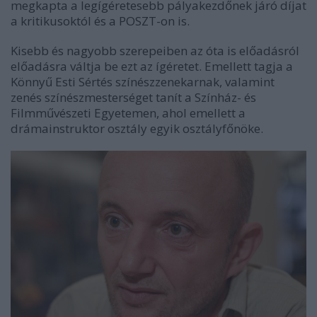
megkapta a legígéretesebb pályakezdőnek járó díjat
a kritikusoktól és a POSZT-on is.
Kisebb és nagyobb szerepeiben az óta is előadásról
előadásra váltja be ezt az ígéretet. Emellett tagja a
Könnyű Esti Sértés színészzenekarnak, valamint
zenés színészmesterséget tanít a Színház- és
Filmművészeti Egyetemen, ahol emellett a
drámainstruktor osztály egyik osztályfőnöke.