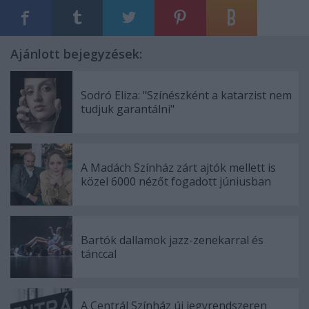
Ajánlott bejegyzések:
Sodró Eliza: "Színészként a katarzist nem
tudjuk garantálni"
A Madách Színház zárt ajtók mellett is
közel 6000 nézőt fogadott júniusban
Bartók dallamok jazz-zenekarral és
tánccal
A Centrál Színház új jegyrendszeren