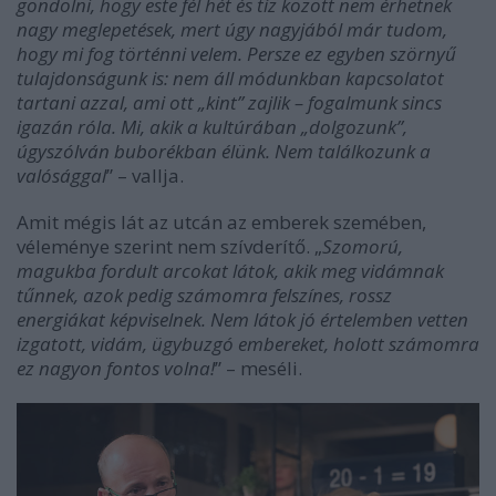
gondolni, hogy este fél hét és tíz között nem érhetnek
nagy meglepetések, mert úgy nagyjából már tudom,
hogy mi fog történni velem. Persze ez egyben szörnyű
tulajdonságunk is: nem áll módunkban kapcsolatot
tartani azzal, ami ott „kint” zajlik – fogalmunk sincs
igazán róla.
Mi, akik a kultúrában „dolgozunk”,
úgyszólván buborékban élünk. Nem találkozunk a
valósággal
” – vallja.
Amit mégis lát az utcán az emberek szemében,
véleménye szerint nem szívderítő. „
Szomorú,
magukba fordult arcokat látok, akik meg vidámnak
tűnnek, azok pedig számomra felszínes, rossz
energiákat képviselnek. Nem látok jó értelemben vetten
izgatott, vidám, ügybuzgó embereket, holott számomra
ez nagyon fontos volna!
” – meséli.