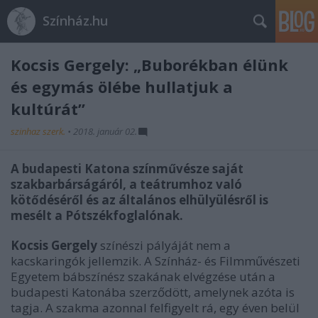
Színház.hu
Kocsis Gergely: „Buborékban élünk
és egymás ölébe hullatjuk a
kultúrát”
szinhaz szerk.
•
2018. január 02.
A budapesti Katona színművésze saját
szakbarbárságáról, a teátrumhoz való
kötődéséről és az általános elhülyülésről is
mesélt a Pótszékfoglalónak.
Kocsis Gergely
színészi pályáját nem a
kacskaringók jellemzik. A Színház- és Filmművészeti
Egyetem bábszínész szakának elvégzése után a
budapesti Katonába szerződött, amelynek azóta is
tagja. A szakma azonnal felfigyelt rá, egy éven belül