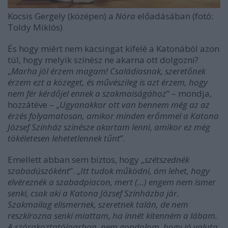
Kocsis Gergely (középen) a
Nóra
előadásában (fotó:
Toldy Miklós)
És hogy miért nem kacsingat kifelé a Katonából azon
túl, hogy melyik színész ne akarna ott dolgozni?
„
Marha jól érzem magam! Családiasnak, szeretőnek
érzem ezt a közeget, és művészileg is azt érzem, hogy
nem fér kérdőjel ennek a szakmaiságához
” – mondja,
hozzátéve – „
Ugyanakkor ott van bennem még az az
érzés folyamatosan, amikor minden erőmmel a Katona
József Színház színésze akartam lenni, amikor ez még
tökéletesen lehetetlennek tűnt
”.
Emellett abban sem biztos, hogy „
szétszednék
szabadúszóként
”. „
Itt tudok működni, ám lehet, hogy
elvéreznék a szabadpiacon, mert (…) engem nem ismer
senki, csak aki a Katona József Színházba jár.
Szakmailag elismernek, szeretnek talán, de nem
reszkírozna senki miattam, ha innét kitenném a lábam.
A szórakoztatóiparban, nem gondolom, hogy jó valuta