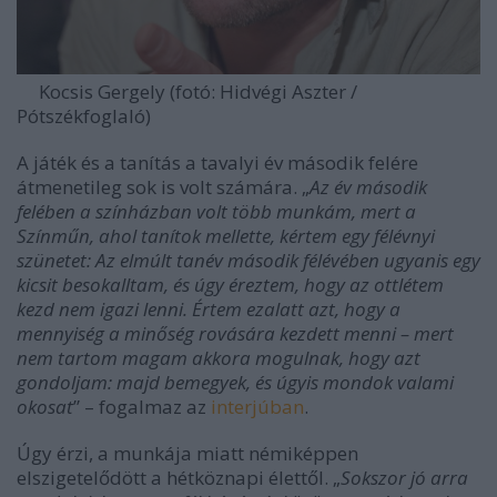
Kocsis Gergely (fotó: Hidvégi Aszter /
Pótszékfoglaló)
A játék és a tanítás a tavalyi év második felére
átmenetileg sok is volt számára. „
Az év második
felében a színházban volt több munkám, mert a
Színműn, ahol tanítok mellette, kértem egy félévnyi
szünetet: Az elmúlt tanév második félévében ugyanis egy
kicsit besokalltam, és úgy éreztem, hogy az ottlétem
kezd nem igazi lenni. Értem ezalatt azt, hogy a
mennyiség a minőség rovására kezdett menni – mert
nem tartom magam akkora mogulnak, hogy azt
gondoljam: majd bemegyek, és úgyis mondok valami
okosat
” – fogalmaz az
interjúban
.
Úgy érzi, a munkája miatt némiképpen
elszigetelődött a hétköznapi élettől. „
Sokszor jó arra