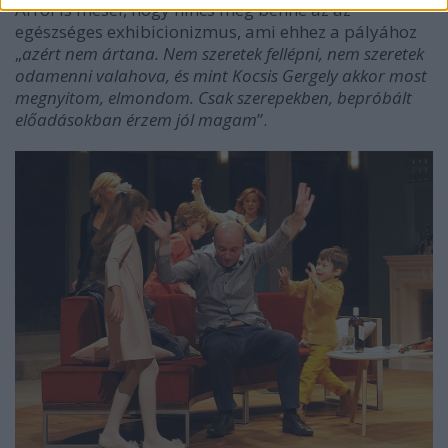
Arról is mesél, hogy nincs meg benne az az
egészséges exhibicionizmus, ami ehhez a pályához
„
azért nem ártana. Nem szeretek fellépni, nem szeretek
odamenni valahova, és mint Kocsis Gergely akkor most
megnyitom, elmondom. Csak szerepekben, bepróbált
előadásokban érzem jól magam
”.