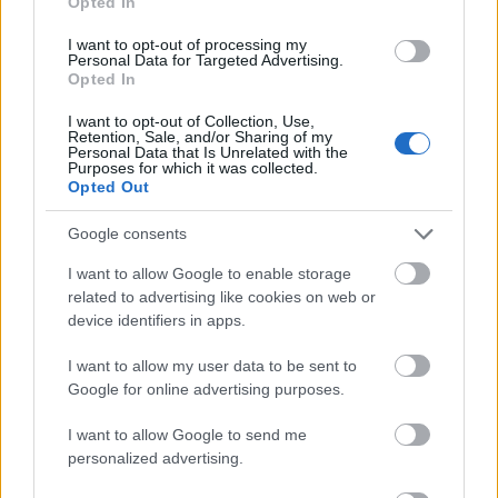
Opted In
tudom, hogy hol van, mi lehet ennek a dolognak a
megoldó kulcsa
” – fűzi hozzá.
I want to opt-out of processing my
Personal Data for Targeted Advertising.
Opted In
I want to opt-out of Collection, Use,
Retention, Sale, and/or Sharing of my
Personal Data that Is Unrelated with the
Purposes for which it was collected.
Opted Out
Google consents
I want to allow Google to enable storage
related to advertising like cookies on web or
device identifiers in apps.
I want to allow my user data to be sent to
Google for online advertising purposes.
Rajkai Zoltán és Kocsis Gergely
A kaukázusi
krétakör
ben (fotó: Horváth Judit)
I want to allow Google to send me
personalized advertising.
A Katona színművésze szakbarbárnak vallja magát.
„
Szakbarbár vagyok, mert képes vagyok minden egyes