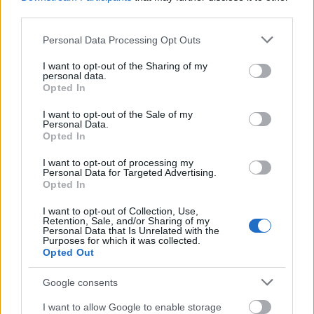
third parties.
Please note that this website/app uses one or more Google
Personal Data Processing Opt Outs
services and may gather and store information including but
not limited to your visit or usage behaviour. You may click to
I want to opt-out of the Sharing of my
personal data.
grant or deny consent to Google and its third-party tags to
Opted In
use your data for below specified purposes in below Google
consent section.
I want to opt-out of the Sale of my
Personal Data.
Opted In
I want to opt-out of processing my
Personal Data for Targeted Advertising.
Opted In
I want to opt-out of Collection, Use,
Retention, Sale, and/or Sharing of my
Personal Data that Is Unrelated with the
Purposes for which it was collected.
Opted Out
Google consents
I want to allow Google to enable storage