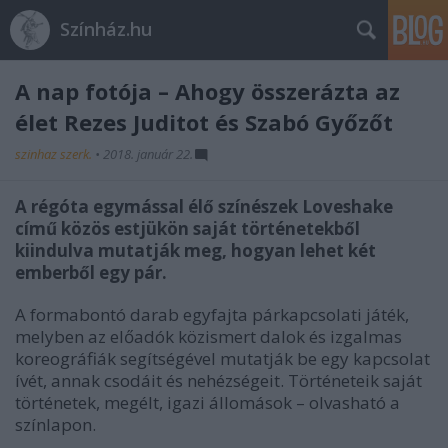
Színház.hu
A nap fotója – Ahogy összerázta az
élet Rezes Juditot és Szabó Győzőt
szinhaz szerk.
•
2018. január 22.
A régóta egymással élő színészek Loveshake
című közös estjükön saját történetekből
kiindulva mutatják meg, hogyan lehet két
emberből egy pár.
A formabontó darab egyfajta párkapcsolati játék,
melyben az előadók közismert dalok és izgalmas
koreográfiák segítségével mutatják be egy kapcsolat
ívét, annak csodáit és nehézségeit. Történeteik saját
történetek, megélt, igazi állomások – olvasható a
színlapon.