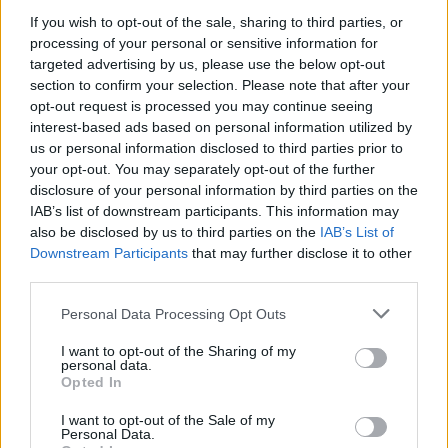
bennem valami áldozati jelleg, nem tudom
” – véli.
If you wish to opt-out of the sale, sharing to third parties, or
processing of your personal or sensitive information for
targeted advertising by us, please use the below opt-out
section to confirm your selection. Please note that after your
opt-out request is processed you may continue seeing
interest-based ads based on personal information utilized by
us or personal information disclosed to third parties prior to
your opt-out. You may separately opt-out of the further
disclosure of your personal information by third parties on the
IAB’s list of downstream participants. This information may
also be disclosed by us to third parties on the
IAB’s List of
Downstream Participants
that may further disclose it to other
third parties.
Please note that this website/app uses one or more Google
Personal Data Processing Opt Outs
services and may gather and store information including but
Gryllus Dorka a
Frida
imázsképén (fotó: Dömölky
not limited to your visit or usage behaviour. You may click to
I want to opt-out of the Sharing of my
Dániel)
personal data.
grant or deny consent to Google and its third-party tags to
Opted In
use your data for below specified purposes in below Google
A zaklatási ügyek felszínre kerülése és a MeToo
consent section.
I want to opt-out of the Sale of my
kampány kapcsán jónak tartja, hogy a nők
Personal Data.