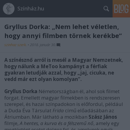
Színház.hu
Gryllus Dorka: „Nem lehet véletlen,
hogy annyi filmben törnek kerékbe”
szinhaz szerk.
•
2018. január 30.
A színésznő arról is mesél a Magyar Nemzetnek,
hogy nálunk a MeToo kampányt a férfiak
gyakran letudják azzal, hogy „jaj, cicuka, ne
vedd már ezt olyan komolyan”.
Gryllus Dorka
Németországban él, ahol sok filmet
forgat. Emellett magyar filmekben is rendszeresen
szerepel, és hazai színpadokon is előfordul, például
a Duda Éva Társulat
Frida
című előadásában az
Átriumban. Már látható a mozikban
Szász János
filmje,
A hentes, a kurva és a félszemű nő
, amely egy
megtörtént esetet dolgoz fel, és amelynek egyik