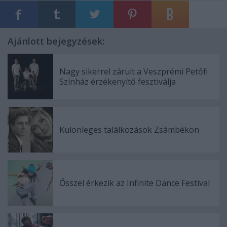
Ajánlott bejegyzések:
Nagy sikerrel zárult a Veszprémi Petőfi
Színház érzékenyítő fesztiválja
Különleges találkozások Zsámbékon
Ősszel érkezik az Infinite Dance Festival