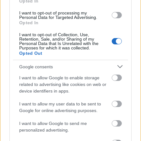
helyzetének a kérdése napirendre került. „
Fontos,
Opted In
hogy a nők filmes szerepvállalásáról szóljunk, hogy
I want to opt-out of processing my
lássuk: még mindig többet keresnek, több szerepet
Personal Data for Targeted Advertising.
kapnak a férfi sztárok. Sokkal több a férfi rendező a
Opted In
színházakban, a filmeknél. Kitaláltuk ezt az
emancipációt, de még mindig nagyon messze vagyunk
I want to opt-out of Collection, Use,
Retention, Sale, and/or Sharing of my
az egyenlőségtől
” – mondja.
Personal Data that Is Unrelated with the
Purposes for which it was collected.
Opted Out
Úgy tapasztalja, hogy „
van egy nagyon nagy ellenállás
a férfiak részéről, főleg idősebbektől. A tipikus hang: „jól
Google consents
van most már, kislányok, álljatok le.” De nem fog ártani,
ha azért a lelkük mélyén ők is elgondolkoznak
”.
I want to allow Google to enable storage
related to advertising like cookies on web or
Németországban a szakma és a nők másképpen
device identifiers in apps.
állnak ehhez a helyzethez. „
Ott most nagyon sok szó
esik arról, hogy legyen ugyanannyi női rendező, mint
I want to allow my user data to be sent to
férfi, akár kvóta alapján, irányítottan. A nők is sokkal
Google for online advertising purposes.
öntudatosabbak. Nálunk gyakori, hogy egy „jaj, cicuka,
ne vedd már ezt olyan komolyan” odavetése után a nő
I want to allow Google to send me
inkább nevet egyet, csak hogy ne legyen konfliktus. A
personalized advertising.
németek inkább beleállnak ilyenkor a helyzetbe
” – veti