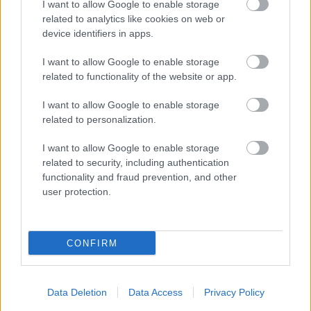
I want to allow Google to enable storage
össze a kétféle szemléletet.
related to analytics like cookies on web or
device identifiers in apps.
I want to allow Google to enable storage
related to functionality of the website or app.
I want to allow Google to enable storage
related to personalization.
I want to allow Google to enable storage
related to security, including authentication
functionality and fraud prevention, and other
user protection.
Gryllus Dorka (forrás: gryllusdorka.com)
CONFIRM
Az interjúból az is megtudható, hogyan látja filmbeli
karakterét a színésznő, milyen gyakran utasít vissza
forgatókönyveket, és mit gondol arról, hogy több
Data Deletion
Data Access
Privacy Policy
ismert színésznő, rendezőnő is kritikusan