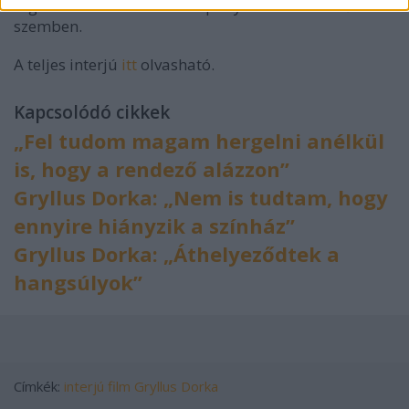
fogalmazott a MeToo kampány során kiálló nőkkel
szemben.
A teljes interjú
itt
olvasható.
Kapcsolódó cikkek
„Fel tudom magam hergelni anélkül
is, hogy a rendező alázzon”
Gryllus Dorka: „Nem is tudtam, hogy
ennyire hiányzik a színház”
Gryllus Dorka: „Áthelyeződtek a
hangsúlyok”
Címkék:
interjú
film
Gryllus Dorka