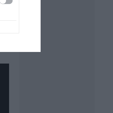
Akkor
tani
.