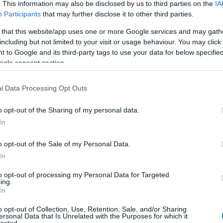
űt.
. This information may also be disclosed by us to third parties on the
IA
Participants
that may further disclose it to other third parties.
t fel, és jelenleg is ebben él. Az
interjúban
felmerü
 that this website/app uses one or more Google services and may gath
kább egy-egy munkája kapcsán. „
A legfontosabb a
including but not limited to your visit or usage behaviour. You may click 
 is a nagymamámé: ő foglalkozott velem kicsi gyerekko
 to Google and its third-party tags to use your data for below specifi
ogle consent section.
 válaszolja.
e abban is
l Data Processing Opt Outs
erződött.
o opt-out of the Sharing of my personal data.
tot. Nemcsak
In
s
Hegedűs D.
szetin. Az is
o opt-out of the Sale of my Personal Data.
ndig az
In
ja arról, azon
to opt-out of processing my Personal Data for Targeted
ing.
In
után)
o opt-out of Collection, Use, Retention, Sale, and/or Sharing
ersonal Data that Is Unrelated with the Purposes for which it
lected.