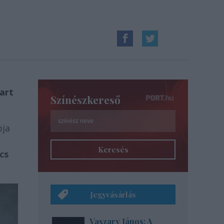
tart
Színészkereső
pja
Keresés
cs
Jegyvásárlás
Vaszary János: A