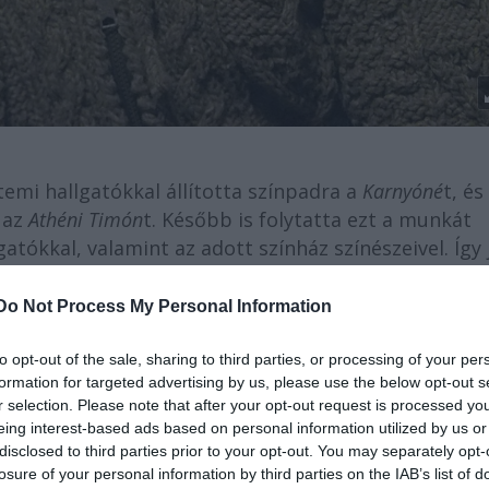
emi hallgatókkal állította színpadra a
Karnyóné
t, és
az
Athéni Timón
t. Később is folytatta ezt a munkát
gatókkal, valamint az adott színház színészeivel. Így 
zban, a
III. Richárd
Gyulán, amely később a Nemzeti
rettenet
et a Radnótiban állította színpadra. Ezt az
Do Not Process My Personal Information
lós
szerzőként és dramaturgként,
Kovács Adrián
 néven azóta is igyekeznek életben tartani.
to opt-out of the sale, sharing to third parties, or processing of your per
formation for targeted advertising by us, please use the below opt-out s
r selection. Please note that after your opt-out request is processed y
ikritikusok a legígéretesebb pályakezdőnek
eing interest-based ads based on personal information utilized by us or
tt. 2017-től a Vígszínház társulatának a tagja, ahol e
disclosed to third parties prior to your opt-out. You may separately opt-
zerepéért megkapta a Vígszínház legjobb művészi
losure of your personal information by third parties on the IAB’s list of