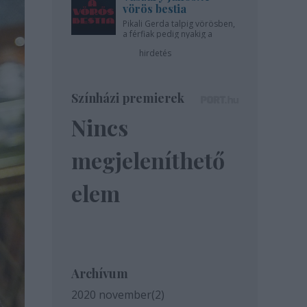
vörös bestia
Pikali Gerda talpig vörösben,
a férfiak pedig nyakig a
pácban - az Újszínházban!
hirdetés
Színházi premierek
Nincs
megjeleníthető
elem
Archívum
2020 november
(
2
)