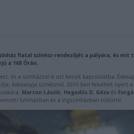
ínház fiatal színész-rendezőjét a pályára, és mit 
rjú a 168 Órán.
tt, és a színházzal is ott került kapcsolatba. Édesa
ója, édesanyja színésznő. 2010-ben felvételt nyert a
szakára,
Marton László
,
Hegedűs D. Géza
és
Forgá
emzeti Színházban és a Vígszínházban töltötte.