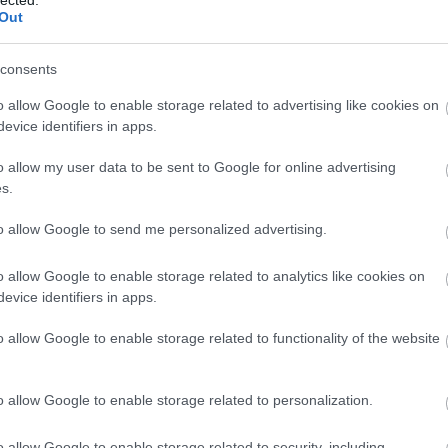
Out
ban,
i szakma is
consents
t könnyű
on. „
Áldás és
o allow Google to enable storage related to advertising like cookies on
evice identifiers in apps.
ok. Volt, hogy
mondta, hogy
o allow my user data to be sent to Google for online advertising
t javasolták,
s.
tó,
to allow Google to send me personalized advertising.
olna, most
sem fordult
o allow Google to enable storage related to analytics like cookies on
harcomat a nevemmel
” – fogalmaz.
evice identifiers in apps.
j. Vidnyánszky Attila
színházra való felkészítésében,
o allow Google to enable storage related to functionality of the website
erződött igazgatónak a fia tizenegy éves korában, a 
zban nőttem föl. Gyerekként-kamaszként világosíthattam,
o allow Google to enable storage related to personalization.
is állhattam. A családommal közösen döntöttünk arról, 
tire, de a nagymamám készített fel
” – emlékezik a színé
o allow Google to enable storage related to security, including