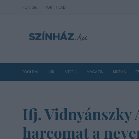
PORT
.hu
PORT TICKET
FŐOLDAL
HÍR
INTERJÚ
MAGAZIN
KRITIKA
S
Ifj. Vidnyánszky 
harcomat a nev