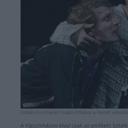
Zoltán Áronnal és Csapó Attilával a
Hamlet
előadás
A Vígszínházon kívül csak az említett Sztal