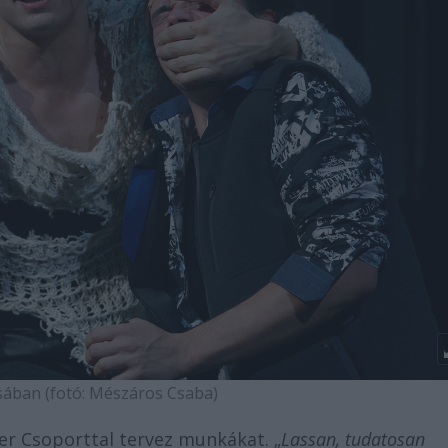
ában (fotó: Mészáros Csaba)
ker Csoporttal tervez munkákat. „
Lassan, tudatosan