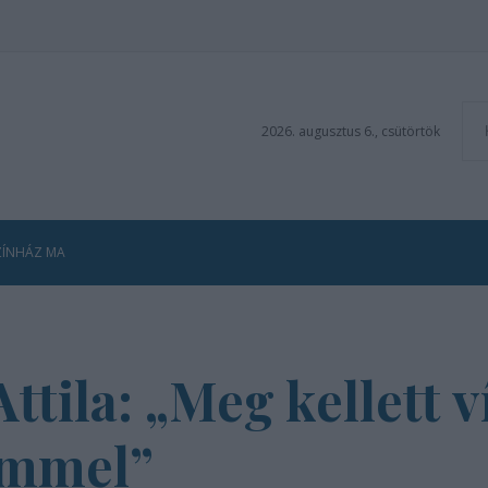
2026. augusztus 6., csütörtök
ZÍNHÁZ MA
Attila: „Meg kellett 
emmel”