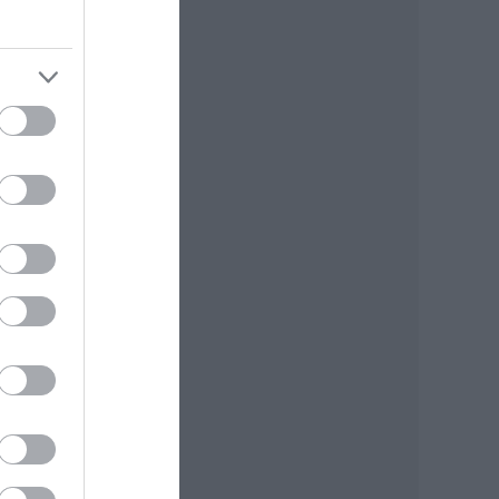
fiú
hogy
sz-