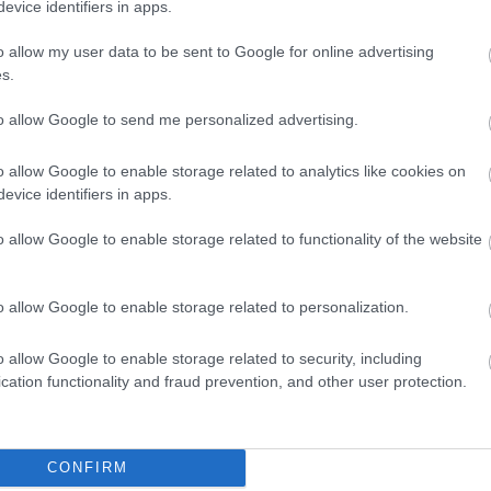
evice identifiers in apps.
zultánsának?
o allow my user data to be sent to Google for online advertising
s.
gy nem fog
apján írtam
to allow Google to send me personalized advertising.
 legyen
őnként beül a
o allow Google to enable storage related to analytics like cookies on
evice identifiers in apps.
o allow Google to enable storage related to functionality of the website
óbálni?
en. Akik
o allow Google to enable storage related to personalization.
it, hogyan
tanácsokat, instrukciókat, többnyire próbáltam beép
o allow Google to enable storage related to security, including
cation functionality and fraud prevention, and other user protection.
CONFIRM
l áll hozzám, és elég jól ismer ahhoz, hogy számomr