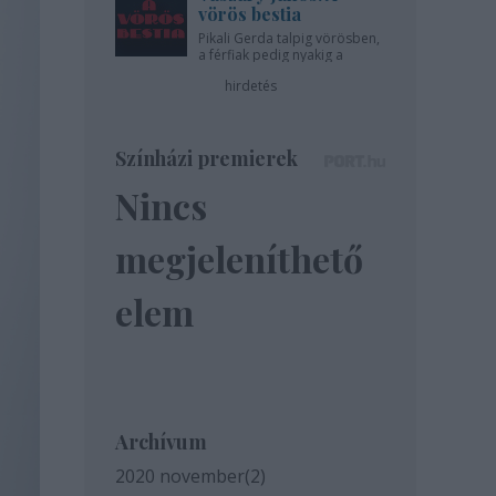
vörös bestia
Pikali Gerda talpig vörösben,
a férfiak pedig nyakig a
pácban - az Újszínházban!
hirdetés
Színházi premierek
Nincs
megjeleníthető
elem
Archívum
2020 november
(
2
)