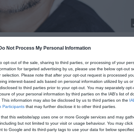
Do Not Process My Personal Information
to opt-out of the sale, sharing to third parties, or processing of your per
és. Az olvasás élményéhez pedig az áll a legközeleb
formation for targeted advertising by us, please use the below opt-out s
rülbelül tizenöt évvel a regény után járunk, Miskin
r selection. Please note that after your opt-out request is processed y
el élete egyes eseményeit. Dosztojevszkij nem ítélke
eing interest-based ads based on personal information utilized by us or
 maga gazdagságában ábrázolja.
A félkegyelmű
ben a
disclosed to third parties prior to your opt-out. You may separately opt-
az abszolút tisztaságot úgy tudja elképzelni, hogy
losure of your personal information by third parties on the IAB’s list of
. This information may also be disclosed by us to third parties on the
IA
asztóvá válik egy helyzet, rohamot kap, mindent tö
Participants
that may further disclose it to other third parties.
letidegenségével kontrasztja az emberi természet
 that this website/app uses one or more Google services and may gath
veníti fel a többi figurát, és mindez az ő személyis
including but not limited to your visit or usage behaviour. You may click 
 to Google and its third-party tags to use your data for below specifi