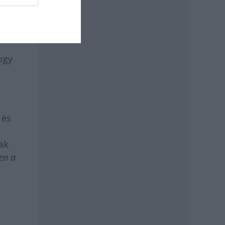
hogy
 és
ak
en a