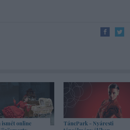
 ismét online
TáncPark - Nyáresti