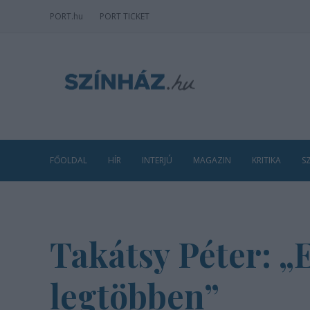
PORT
.hu
PORT TICKET
FŐOLDAL
HÍR
INTERJÚ
MAGAZIN
KRITIKA
S
Takátsy Péter: „
legtöbben”