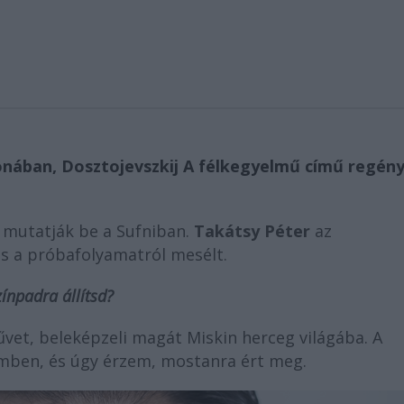
nában, Dosztojevszkij A félkegyelmű című regén
 mutatják be a Sufniban.
Takátsy Péter
az
és a próbafolyamatról mesélt.
ínpadra állítsd?
űvet, beleképzeli magát Miskin herceg világába. A
jemben, és úgy érzem, mostanra ért meg.