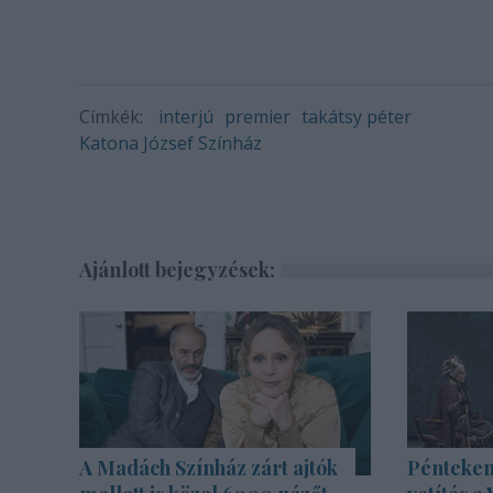
Címkék:
interjú
premier
takátsy péter
Katona József Színház
Ajánlott bejegyzések:
A Madách Színház zárt ajtók
Pénteken