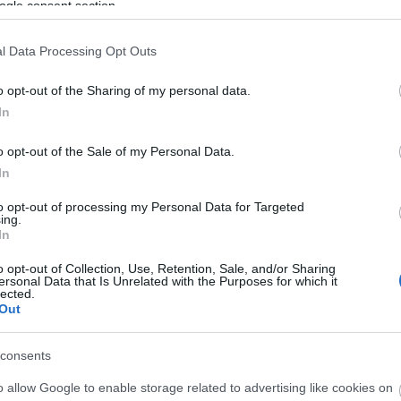
ogle consent section.
l Data Processing Opt Outs
gy a néző a rejtett részleteket a maga világából
venedik a leírás. 1993-ban Magyarországon járt
o opt-out of the Sharing of my personal data.
rosz színész – akinek híres szerepe volt Miskin. Tar
In
eseményeiről beszélt, eközben többször idézett
A
monodráma formájában írjam meg a regény
o opt-out of the Sale of my Personal Data.
In
to opt-out of processing my Personal Data for Targeted
dra írása?
ing.
In
t ki, hogy
o opt-out of Collection, Use, Retention, Sale, and/or Sharing
 bejelöltem
ersonal Data that Is Unrelated with the Purposes for which it
lected.
ok, és
Out
consents
ette
o allow Google to enable storage related to advertising like cookies on