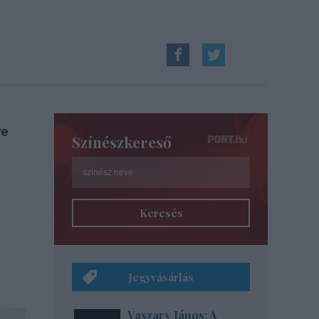
ye
Színészkereső
Keresés
Jegyvásárlás
Vaszary János: A