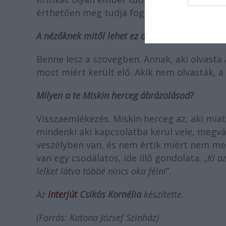
érthetően meg tudja fogalmazni a vélemén
A nézőknek mitől lehet ez a történet fontos?
Benne lesz a szövegben. Annak, aki olvasta
most miért került elő. Akik nem olvasták, a
Milyen a te Miskin herceg ábrázolásod?
Visszaemlékezés. Miskin herceg az, aki miatt
mindenki aki kapcsolatba kerül vele, megvált
veszélyben van, és nem értik miért nem me
van egy csodálatos, ide illő gondolata: „
Ki a
lelket látva többé nincs oka félni
”.
Az
interjút
Csikós Kornélia
készítette.
(Forrás: Katona József Színház)