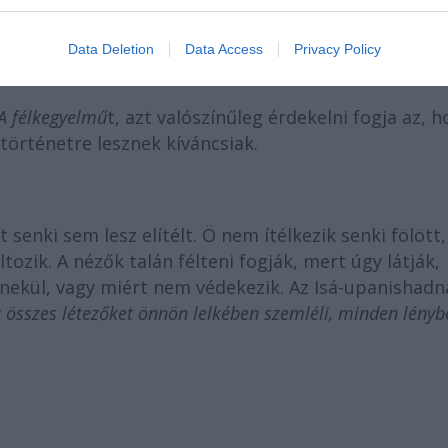
yét.
Data Deletion
Data Access
Privacy Policy
A félkegyelmű
t, azt valószínűleg érdekelni fogja az, 
 történetre lesznek kíváncsiak.
 senki sem lesz elítélt. Ö nem ítélkezik senki fölött,
ozik. A nézők talán félteni fogják, mert úgy látják,
nekül, vagy miért nem védekezik. Az Isá-upanishadn
z összes létezőket önnön lelkében szemléli, minden lényb