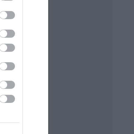
íteni
a