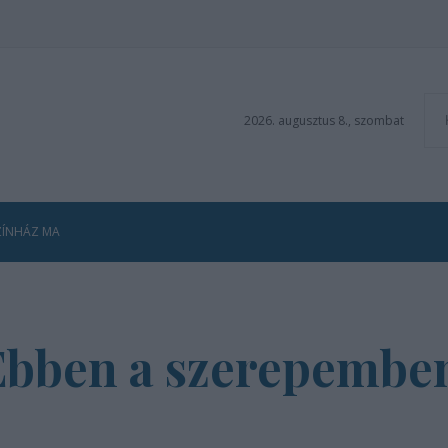
2026. augusztus 8., szombat
ZÍNHÁZ MA
Ebben a szerepemben