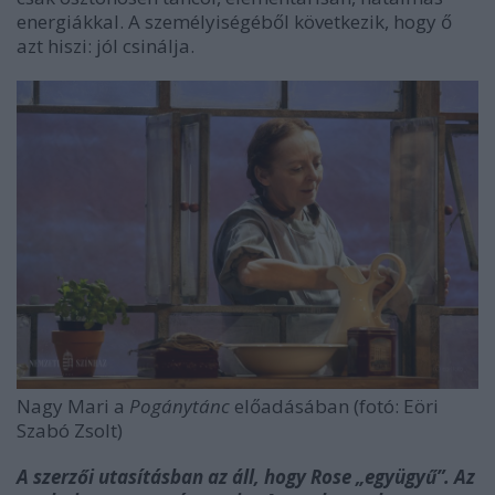
energiákkal. A személyiségéből következik, hogy ő
azt hiszi: jól csinálja.
Nagy Mari a
Pogánytánc
előadásában (fotó: Eöri
Szabó Zsolt)
A szerzői utasításban az áll, hogy Rose „együgyű”. Az