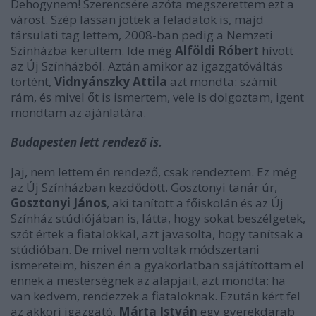
Dehogynem! Szerencsére azóta megszerettem ezt a
várost. Szép lassan jöttek a feladatok is, majd
társulati tag lettem, 2008-ban pedig a Nemzeti
Színházba kerültem. Ide még
Alföldi Róbert
hívott
az Új Színházból. Aztán amikor az igazgatóváltás
történt,
Vidnyánszky Attila
azt mondta: számít
rám, és mivel őt is ismertem, vele is dolgoztam, igent
mondtam az ajánlatára.
Budapesten lett rendező is.
Jaj, nem lettem én rendező, csak rendeztem. Ez még
az Új Színházban kezdődött. Gosztonyi tanár úr,
Gosztonyi János
, aki tanított a főiskolán és az Új
Színház stúdiójában is, látta, hogy sokat beszélgetek,
szót értek a fiatalokkal, azt javasolta, hogy tanítsak a
stúdióban. De mivel nem voltak módszertani
ismereteim, hiszen én a gyakorlatban sajátítottam el
ennek a mesterségnek az alapjait, azt mondta: ha
van kedvem, rendezzek a fiataloknak. Ezután kért fel
az akkori igazgató,
Márta István
egy gyerekdarab