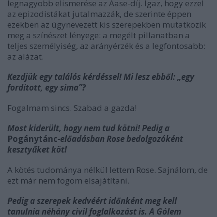
legnagyobb elismerése az Aase-díj. Igaz, hogy ezzel
az epizodistákat jutalmazzák, de szerinte éppen
ezekben az úgynevezett kis szerepekben mutatkozik
meg a színészet lényege: a megélt pillanatban a
teljes személyiség, az arányérzék és a legfontosabb:
az alázat.
Kezdjük egy találós kérdéssel! Mi lesz ebből: „egy
fordított, egy sima”?
Fogalmam sincs. Szabad a gazda!
Most kiderült, hogy nem tud kötni! Pedig a
Pogánytánc
-előadásban Rose bedolgozóként
kesztyűket köt!
A kötés tudománya nélkül lettem Rose. Sajnálom, de
ezt már nem fogom elsajátítani.
Pedig a szerepek kedvéért időnként meg kell
tanulnia néhány civil foglalkozást is. A Gólem