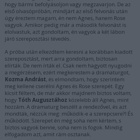
hogy bármi befolyásoljon vagy megzavarjon. De az
első olvasópróbán, mindjárt az első felvonás után
úgy éreztem magam, én nem Agnes, hanem Rose
vagyok. Amikor pedig már a második felvonást is
elolvastuk, azt gondoltam, én vagyok a két lábon
járó szereposztási tévedés.
A próba után elkezdtem keresni a korábban kiadott
szereposztást, mert arra gondoltam, biztosan
elírták. De nem írták el. Csak nem hagyott nyugodni
a megérzésem, ezért megkerestem a dramaturgot,
Kozma Andrást
, és elmondtam, hogy szerintem
meg kellene cserélni Agnes és Rose szerepét. Egy
kicsit féltem, de már akkor majdnem biztos voltam,
hogy
Tóth Augusztához
közelebb áll Agnes, mint
hozzám. A dramaturg beszélt a rendezővel, és azt
mondták, nézzük meg: működik-e a szerepcsere?! És
működött. Szerepet én még soha nem kértem, s
biztos vagyok benne, soha nem is fogok. Mindig
elfogadom azt, amit rám osztanak.