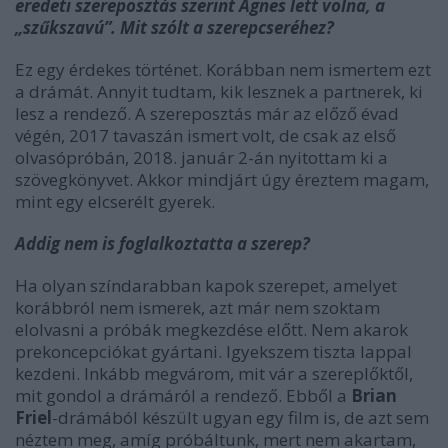
eredeti szereposztás szerint Agnes lett volna, a
„szűkszavú”. Mit szólt a szerepcseréhez?
Ez egy érdekes történet. Korábban nem ismertem ezt
a drámát. Annyit tudtam, kik lesznek a partnerek, ki
lesz a rendező. A szereposztás már az előző évad
végén, 2017 tavaszán ismert volt, de csak az első
olvasópróbán, 2018. január 2-án nyitottam ki a
szövegkönyvet. Akkor mindjárt úgy éreztem magam,
mint egy elcserélt gyerek.
Addig nem is foglalkoztatta a szerep?
Ha olyan színdarabban kapok szerepet, amelyet
korábbról nem ismerek, azt már nem szoktam
elolvasni a próbák megkezdése előtt. Nem akarok
prekoncepciókat gyártani. Igyekszem tiszta lappal
kezdeni. Inkább megvárom, mit vár a szereplőktől,
mit gondol a drámáról a rendező. Ebből a
Brian
Friel
-drámából készült ugyan egy film is, de azt sem
néztem meg, amíg próbáltunk, mert nem akartam,