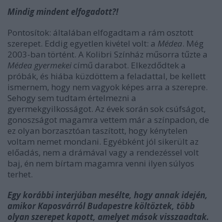
Mindig mindent elfogadott?!
Pontosítok: általában elfogadtam a rám osztott
szerepet. Eddig egyetlen kivétel volt: a
Médea
. Még
2003-ban történt. A Kolibri Színház műsorra tűzte a
Médea gyermekei
című darabot. Elkezdődtek a
próbák, és hiába küzdöttem a feladattal, be kellett
ismernem, hogy nem vagyok képes arra a szerepre.
Sehogy sem tudtam értelmezni a
gyermekgyilkosságot. Az évek során sok csúfságot,
gonoszságot magamra vettem már a színpadon, de
ez olyan borzasztóan taszított, hogy kénytelen
voltam nemet mondani. Egyébként jól sikerült az
előadás, nem a drámával vagy a rendezéssel volt
baj, én nem bírtam magamra venni ilyen súlyos
terhet.
Egy korábbi interjúban mesélte, hogy annak idején,
amikor Kaposvárról Budapestre költöztek, több
olyan szerepet kapott, amelyet mások visszaadtak.