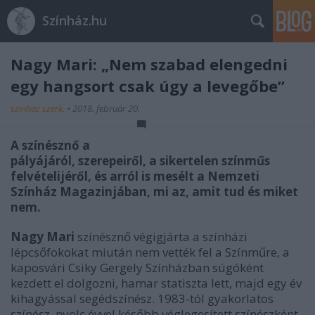
Színház.hu
Nagy Mari: „Nem szabad elengedni
egy hangsort csak úgy a levegőbe”
szinhaz szerk.
•
2018. február 20.
A színésznő a
pályájáról, szerepeiről, a sikertelen színműs
felvételijéről, és arról is mesélt a Nemzeti
Színház Magazinjában, mi az, amit tud és miket
nem.
Nagy Mari
színésznő végigjárta a színházi
lépcsőfokokat miután nem vették fel a Színműre, a
kaposvári Csiky Gergely Színházban súgóként
kezdett el dolgozni, hamar statiszta lett, majd egy év
kihagyással segédszínész. 1983-tól gyakorlatos
színész, nyolc évvel később véglegesített színészként