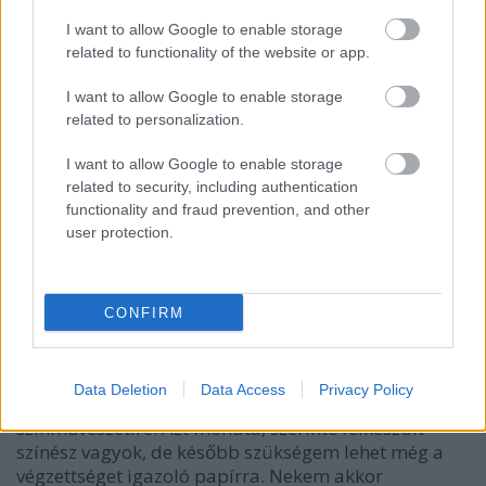
Azt hiszem,
Pogány Judit
is csak sokkal később, az
újságokból tudta meg, ha olvasta egyáltalán a velem
I want to allow Google to enable storage
készült beszélgetéseket, hogy számomra ő volt az
related to functionality of the website or app.
első csodálattal nézett színművész. Amikor én az
I want to allow Google to enable storage
érettségi után a színházba kerültem, előbb súgó
related to personalization.
voltam, aztán csoportos szereplő lettem, majd
végigjártam a szamárlétrát: színész III., színész II.,
I want to allow Google to enable storage
színész I…
related to security, including authentication
functionality and fraud prevention, and other
A színművészetit meg sem próbálta?!
user protection.
Már gyakorlatos színész voltam, amikor
jelentkeztem, de mindjárt az első rostán kiestem.
CONFIRM
Mert?!
Ez is egy hosszú történet.
Lázár Kati
, akivel nagyon
Data Deletion
Data Access
Privacy Policy
jó barátok lettünk, biztatott, hogy jelentkezzek a
színművészetire. Azt mondta, szerinte felkészült
színész vagyok, de később szükségem lehet még a
végzettséget igazoló papírra. Nekem akkor