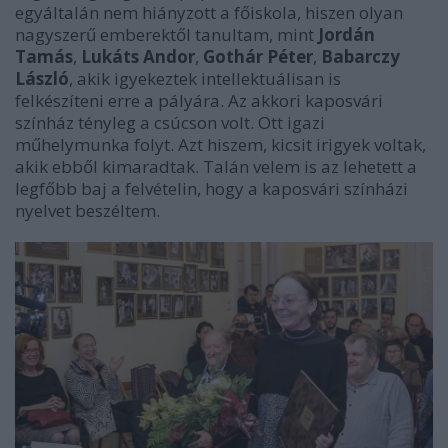
egyáltalán nem hiányzott a főiskola, hiszen olyan
nagyszerű emberektől tanultam, mint
Jordán
Tamás
,
Lukáts Andor
,
Gothár Péter
,
Babarczy
László
, akik igyekeztek intellektuálisan is
felkészíteni erre a pályára. Az akkori kaposvári
színház tényleg a csúcson volt. Ott igazi
műhelymunka folyt. Azt hiszem, kicsit irigyek voltak,
akik ebből kimaradtak. Talán velem is az lehetett a
legfőbb baj a felvételin, hogy a kaposvári színházi
nyelvet beszéltem.