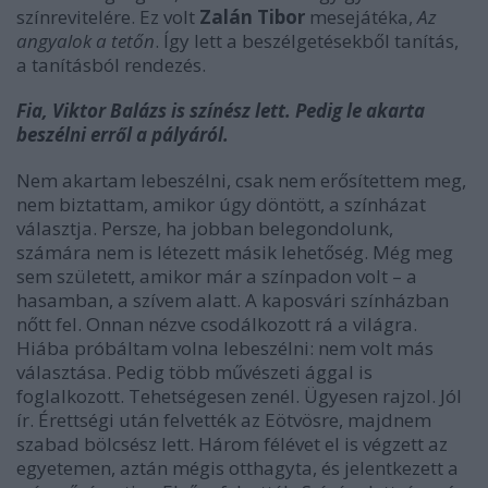
színrevitelére. Ez volt
Zalán Tibor
mesejátéka,
Az
angyalok a tetőn
. Így lett a beszélgetésekből tanítás,
a tanításból rendezés.
Fia, Viktor Balázs is színész lett. Pedig le akarta
beszélni erről a pályáról.
Nem akartam lebeszélni, csak nem erősítettem meg,
nem biztattam, amikor úgy döntött, a színházat
választja. Persze, ha jobban belegondolunk,
számára nem is létezett másik lehetőség. Még meg
sem született, amikor már a színpadon volt – a
hasamban, a szívem alatt. A kaposvári színházban
nőtt fel. Onnan nézve csodálkozott rá a világra.
Hiába próbáltam volna lebeszélni: nem volt más
választása. Pedig több művészeti ággal is
foglalkozott. Tehetségesen zenél. Ügyesen rajzol. Jól
ír. Érettségi után felvették az Eötvösre, majdnem
szabad bölcsész lett. Három félévet el is végzett az
egyetemen, aztán mégis otthagyta, és jelentkezett a