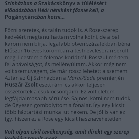
Színházban a
Szakácskönyv a túlélésért
előadásában Hédi néniként főznie kell, a
Pogánytánc
ban kötni…
Főzni szeretek, és talán tudok is. A Rose-szerep
kedvéért megtanulhattam volna kötni, de a bal
karom nem bírja, legalább ötven százalékban béna.
Először 16 éves koromban a testnevelésórán sérült
meg. Leestem a felemás korlátról. Rosszul mértem
fel a távolságot, és mellényúltam. Akkor még nem
volt szemüvegem, de már rossz lehetett a szemem.
Aztán az Új Színházban a
Marat/Sade
premierjén
Huszár Zsolt
esett rám, és akkor teljesen
összetörtek a csuklócsontjaim. Ez volt életem
legfájdalmasabb sérülése. Sajnos, kötni nem tudok,
de ügyesen gombolyítom a fonalat. Így egy kicsit
több háztartási munka jut nekem. De jól is van ez
így, hiszen ez a Rose egy kicsit hasznavehetetlen.
Volt olyan civil tevékenység, amit direkt egy szerep
kedvéért tanult meg?