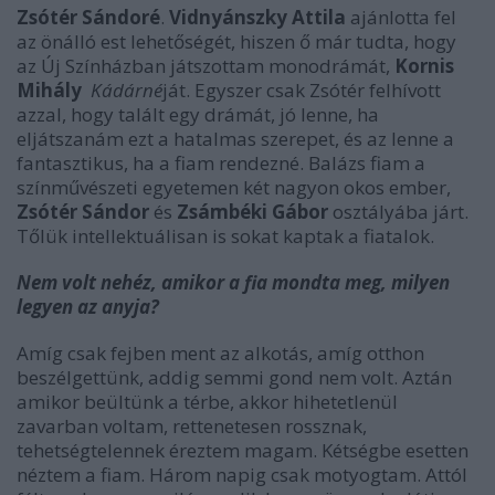
Zsótér Sándoré
.
Vidnyánszky Attila
ajánlotta fel
az önálló est lehetőségét, hiszen ő már tudta, hogy
az Új Színházban játszottam monodrámát,
Kornis
Mihály
Kádárné
ját. Egyszer csak Zsótér felhívott
azzal, hogy talált egy drámát, jó lenne, ha
eljátszanám ezt a hatalmas szerepet, és az lenne a
fantasztikus, ha a fiam rendezné. Balázs fiam a
színművészeti egyetemen két nagyon okos ember,
Zsótér Sándor
és
Zsámbéki Gábor
osztályába járt.
Tőlük intellektuálisan is sokat kaptak a fiatalok.
Nem volt nehéz, amikor a fia mondta meg, milyen
legyen az anyja?
Amíg csak fejben ment az alkotás, amíg otthon
beszélgettünk, addig semmi gond nem volt. Aztán
amikor beültünk a térbe, akkor hihetetlenül
zavarban voltam, rettenetesen rossznak,
tehetségtelennek éreztem magam. Kétségbe esetten
néztem a fiam. Három napig csak motyogtam. Attól