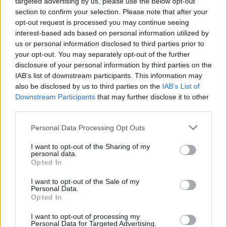
targeted advertising by us, please use the below opt-out
section to confirm your selection. Please note that after your
opt-out request is processed you may continue seeing
interest-based ads based on personal information utilized by
us or personal information disclosed to third parties prior to
your opt-out. You may separately opt-out of the further
disclosure of your personal information by third parties on the
IAB’s list of downstream participants. This information may
Nagy Mari a Gólem Színház
Szakácskönyv a túlélésért
also be disclosed by us to third parties on the
IAB’s List of
előadásban (fotó: Toldy Miklós)
Downstream Participants
that may further disclose it to other
third parties.
Ezért olyan talányos az életrajzában, hogy bár a
színházért rajongott, mégis – kétszer is – a
Please note that this website/app uses one or more Google
Personal Data Processing Opt Outs
services and may gather and store information including but
bölcsészkarra jelentkezett?!
not limited to your visit or usage behaviour. You may click to
I want to opt-out of the Sharing of my
personal data.
grant or deny consent to Google and its third-party tags to
Gimnazistaként állandóan ott lógtunk a kaposvári
Opted In
use your data for below specified purposes in below Google
színházban. Minden előadást megnéztünk, volt, amit
consent section.
többször is. Természetesen diákszínpados voltam,
I want to opt-out of the Sale of my
Personal Data.
az ünnepségeken állandóan verset mondtam,
Opted In
Somogy megyében minden szavalóversenyen
szerepeltem. Gyakran nyertem is. Ennek ellenére volt
I want to opt-out of processing my
Personal Data for Targeted Advertising.
bennem valami bizonytalanság. Nagyon sokáig csak