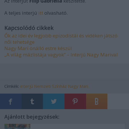
Az interjút
Filip Gabriella
készítette.
A teljes interjú
itt
olvasható.
Kapcsolódó cikkek
Ők az idei év legjobb epizodistái és vidéken játszó
női tehetsége
Nagy Mari önálló estre készül
„A világ mázlistája vagyok” – Interjú Nagy Marival
Címkék:
interjú
Nemzeti Színház
Nagy Mari
Ajánlott bejegyzések: