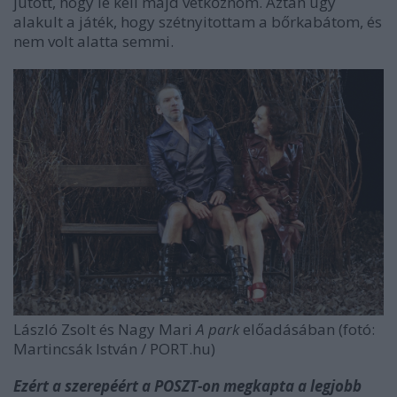
jutott, hogy le kell majd vetkőznöm. Aztán úgy
alakult a játék, hogy szétnyitottam a bőrkabátom, és
nem volt alatta semmi.
László Zsolt és Nagy Mari
A park
előadásában (fotó:
Martincsák István / PORT.hu)
Ezért a szerepéért a POSZT-on megkapta a legjobb