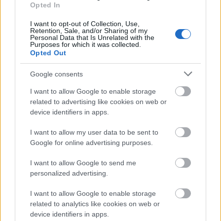
Opted In
verset mondtam, a drámákban nem mertem
megszólalni.
I want to opt-out of Collection, Use,
Retention, Sale, and/or Sharing of my
Personal Data that Is Unrelated with the
Klujber László
tanár úr, aki a diákszínpadot is
Purposes for which it was collected.
vezette, mindig azt mondta, pódiumképes vagyok.
Opted Out
Nem akarta elhinni, hogy esetemben ilyen távol lehet
egymástól a versmondás és a színpadi játék.
Google consents
Emlékszem:
Christopher Fry
Nem ritka a főnix
című
I want to allow Google to enable storage
komédiájában kaptam egy szerepet. A próbákon
related to advertising like cookies on web or
ugyan jelen voltam, mindent megfigyeltem, de nem
device identifiers in apps.
játszottam, azt se tudtam, hová tegyem a kezem-
lábam. Aztán a főpróbán, mintha valaki
I want to allow my user data to be sent to
megnyomott volna rajtam egy gombot, mindent
Google for online advertising purposes.
tökéletesen megcsináltam.
I want to allow Google to send me
A korábbi nyilatkozataiból tudom, hogy az első
personalized advertising.
színházi élménye a
Hamupipőke
volt, a főszerepben
Pogány Judittal. A nagy példakép mit szólt ahhoz,
I want to allow Google to enable storage
hogy kollégák lettek?
related to analytics like cookies on web or
device identifiers in apps.