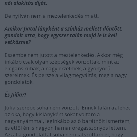
női alakítás díját.
De nyilván nem a meztelenkedés miatt.
Amikor fiatal lányként a színház mellett döntött,
gondolt arra, hogy egyszer talán majd le is kell
vetkőznie?
Eszembe nem jutott a meztelenkedés. Akkor még
inkább csak olyan szépségek vonzottak, mint az
elegáns ruhák, a nagy érzelmek, a gyönyörű
szerelmek. És persze a világmegváltás, meg a nagy
gondolatok.
És Júlia?!
Júlia szerepe soha nem vonzott. Ennek talán az lehet
az oka, hogy kislányként sokat voltam a
nagyanyámmal, leginkább az ő barátnőit ismertem,
és ettől én is nagyon hamar öregasszonyos lettem.
Azzal a gondolattal soha nem játszottam el, hogy