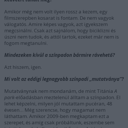
Amikor még nem volt ilyen rossz a kezem, egy
filmszerepben kosarat is fontam. De nem vagyok
válogatós. Amire képes vagyok, azt igyekszem
megcsinálni. Csak azt sajnálom, hogy biciklizni és
úszni nem tudok, és attól tartok, ezeket már nem is
fogom megtanulni.
Mindezeken kívül a színpadon bármire rávehető?
Azt hiszem, igen.
Mi volt az eddigi legnagyobb színpadi „mutatványa”?
Mutatványnak nem mondanám, de mint Titánia
A
park
-előadásban meztelenül álltam a színpadon. El
lehet képzelni, milyen jól mutattam pucéran, 48
évesen… Még szerencse, hogy magamat nem
láthattam. Amikor 2009-ben megkaptam ezt a
szerepet, és amíg csak próbáltunk, eszembe sem