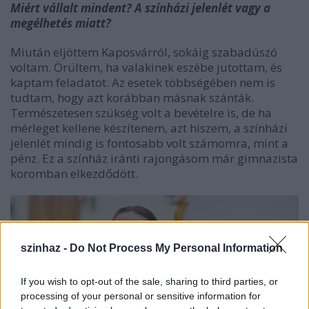
Miért vállalt mindent? A színházi jelenlét vagy a
megélhetés miatt?
Miután eljöttem Kaposvárról, sokáig szabadúszó
voltam. Örültem, ha valakinek eszébe jutottam, és
kaptam feladatot. Az esetek többségében nem is
tudtam, hogy azt korábban másnak szánták.
Természetesen szükség volt a bevételre is, de ha
mérleget kellene készítenem, azt hiszem, a színházi
jelenlét mindig is fontosabb volt számomra, mint a
pénz. Ez a színház iránti rajongásom már gimnazista
koromban elkezdődött.
szinhaz -
Do Not Process My Personal Information
If you wish to opt-out of the sale, sharing to third parties, or
processing of your personal or sensitive information for