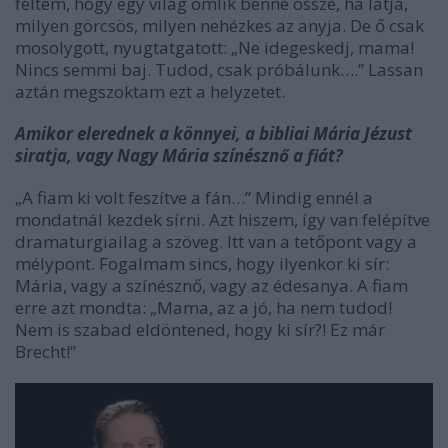
féltem, hogy egy világ omlik benne össze, ha látja,
milyen görcsös, milyen nehézkes az anyja. De ő csak
mosolygott, nyugtatgatott: „Ne idegeskedj, mama!
Nincs semmi baj. Tudod, csak próbálunk….” Lassan
aztán megszoktam ezt a helyzetet.
Amikor elerednek a könnyei, a bibliai Mária Jézust
siratja, vagy Nagy Mária színésznő a fiát?
„A fiam ki volt feszítve a fán…” Mindig ennél a
mondatnál kezdek sírni. Azt hiszem, így van felépítve
dramaturgiailag a szöveg. Itt van a tetőpont vagy a
mélypont. Fogalmam sincs, hogy ilyenkor ki sír:
Mária, vagy a színésznő, vagy az édesanya. A fiam
erre azt mondta: „Mama, az a jó, ha nem tudod!
Nem is szabad eldöntened, hogy ki sír?! Ez már
Brecht!”