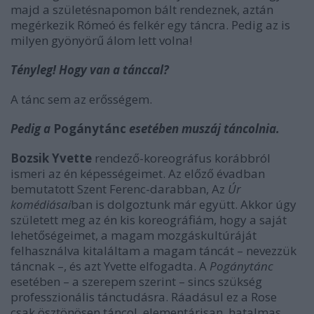
majd a születésnapomon bált rendeznek, aztán
megérkezik Rómeó és felkér egy táncra. Pedig az is
milyen gyönyörű álom lett volna!
Tényleg! Hogy van a tánccal?
A tánc sem az erősségem.
Pedig a
Pogánytánc
esetében muszáj táncolnia.
Bozsik Yvette
rendező-koreográfus korábbról
ismeri az én képességeimet. Az előző évadban
bemutatott Szent Ferenc-darabban, Az
Úr
komédiásai
ban is dolgoztunk már együtt. Akkor úgy
született meg az én kis koreográfiám, hogy a saját
lehetőségeimet, a magam mozgáskultúráját
felhasználva kitaláltam a magam táncát – nevezzük
táncnak –, és azt Yvette elfogadta. A
Pogánytánc
esetében – a szerepem szerint – sincs szükség
professzionális tánctudásra. Ráadásul ez a Rose
csak ösztönösen táncol, elementárisan, hatalmas