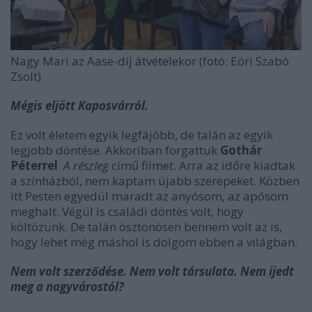
Nagy Mari az Aase-díj átvételekor (fotó: Eöri Szabó
Zsolt)
Mégis eljött Kaposvárról.
Ez volt életem egyik legfájóbb, de talán az egyik
legjobb döntése. Akkoriban forgattuk
Gothár
Péterrel
A részleg
című filmet. Arra az időre kiadtak
a színházból, nem kaptam újabb szerepeket. Közben
itt Pesten egyedül maradt az anyósom, az apósom
meghalt. Végül is családi döntés volt, hogy
költözünk. De talán ösztönösen bennem volt az is,
hogy lehet még máshol is dolgom ebben a világban.
Nem volt szerződése. Nem volt társulata. Nem ijedt
meg a nagy­várostól?