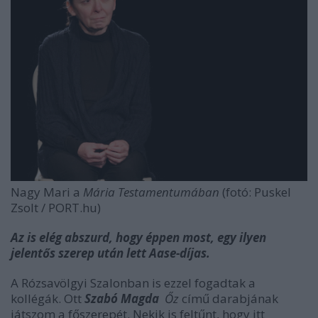
Nagy Mari a
Mária Testamentumában
(fotó: Puskel
Zsolt / PORT.hu)
Az is elég abszurd, hogy éppen most, egy ilyen
jelentős szerep után lett Aase-díjas.
A Rózsavölgyi Szalonban is ezzel fogadtak a
kollégák. Ott
Szabó Magda
Őz
című darabjának
játszom a főszerepét. Nekik is feltűnt, hogy itt