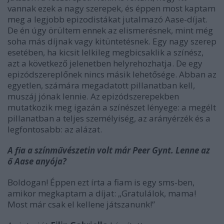
vannak ezek a nagy szerepek, és éppen most kaptam
meg a legjobb epizodistákat jutalmazó Aase-díjat.
De én úgy örültem ennek az elismerésnek, mint még
soha más díjnak vagy kitüntetésnek. Egy nagy szerep
esetében, ha kicsit lelkileg megbicsaklik a színész,
azt a következő jelenetben helyrehozhatja. De egy
epizódszereplőnek nincs másik lehetősége. Abban az
egyetlen, számára megadatott pillanatban kell,
muszáj jónak lennie. Az epizódszerepekben
mutatkozik meg igazán a színészet lényege: a megélt
pillanatban a teljes személyiség, az arányérzék és a
legfontosabb: az alázat.
A fia a színművészetin volt már Peer Gynt. Lenne az
ő Aase anyója?
Boldogan! Éppen ezt írta a fiam is egy sms-ben,
amikor megkaptam a díjat: „Gratulálok, mama!
Most már csak el kellene játszanunk!”