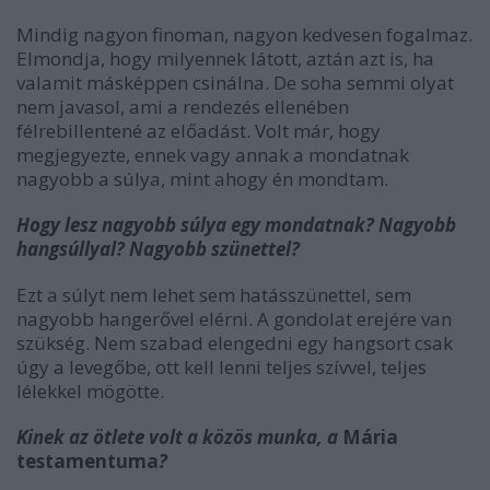
Mindig nagyon finoman, nagyon kedvesen fogalmaz.
Elmondja, hogy milyennek látott, aztán azt is, ha
valamit másképpen csinálna. De soha semmi olyat
nem javasol, ami a rendezés ellenében
félrebillentené az előadást. Volt már, hogy
megjegyezte, ennek vagy annak a mondatnak
nagyobb a súlya, mint ahogy én mondtam.
Hogy lesz nagyobb súlya egy mondatnak? Nagyobb
hangsúllyal? Nagyobb szünettel?
Ezt a súlyt nem lehet sem hatásszünettel, sem
nagyobb hangerővel elérni. A gondolat erejére van
szükség. Nem szabad elengedni egy hangsort csak
úgy a levegőbe, ott kell lenni teljes szívvel, teljes
lélekkel mögötte.
Kinek az ötlete volt a közös munka, a
Mária
testamentuma
?