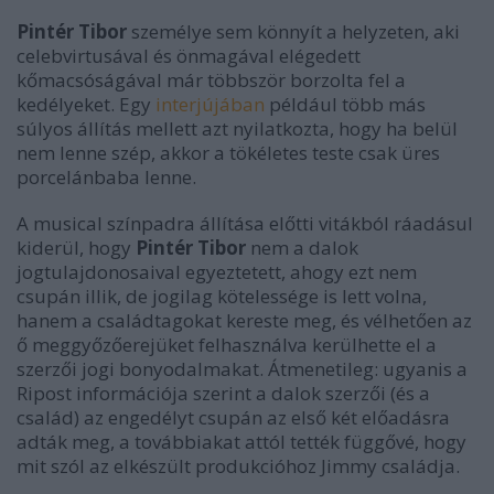
Pintér Tibor
személye sem könnyít a helyzeten, aki
celebvirtusával és önmagával elégedett
kőmacsóságával már többször borzolta fel a
kedélyeket. Egy
interjújában
például több más
súlyos állítás mellett azt nyilatkozta, hogy ha belül
nem lenne szép, akkor a tökéletes teste csak üres
porcelánbaba lenne.
A musical színpadra állítása előtti vitákból ráadásul
kiderül, hogy
Pintér Tibor
nem a dalok
jogtulajdonosaival egyeztetett, ahogy ezt nem
csupán illik, de jogilag kötelessége is lett volna,
hanem a családtagokat kereste meg, és vélhetően az
ő meggyőzőerejüket felhasználva kerülhette el a
szerzői jogi bonyodalmakat. Átmenetileg: ugyanis a
Ripost információja szerint a dalok szerzői (és a
család) az engedélyt csupán az első két előadásra
adták meg, a továbbiakat attól tették függővé, hogy
mit szól az elkészült produkcióhoz Jimmy családja.