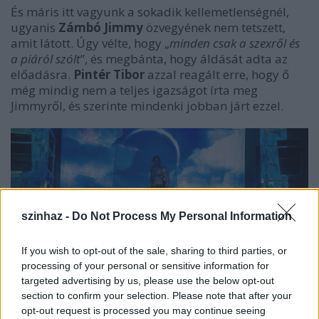
És máris itt vagyunk a sokadik kellemetlenségnél,
ugyanis
Zámbó Jimmy
özvegyének nem tetszett,
amit látott. Úgy vélte, hogy „
minden csak a szexről és
a piáról szólt
”, és megbánta, hogy áldását adta az
előadásra.
Pintér Tibor
azzal reagált erre, hogy ő
még mindig nem a teljes igazságot írta meg
Jimmyről, és szerinte mindenki jobban járt ezzel.
szinhaz -
Do Not Process My Personal Information
If you wish to opt-out of the sale, sharing to third parties, or
processing of your personal or sensitive information for
targeted advertising by us, please use the below opt-out
section to confirm your selection. Please note that after your
opt-out request is processed you may continue seeing