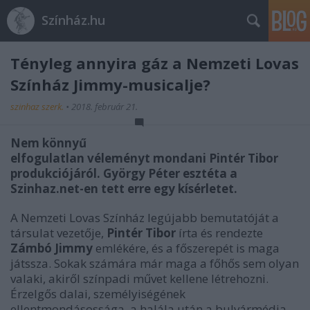
Színház.hu
Tényleg annyira gáz a Nemzeti Lovas
Színház Jimmy-musicalje?
szinhaz szerk.
•
2018. február 21.
Nem könnyű
elfogulatlan véleményt mondani Pintér Tibor
produkciójáról. György Péter esztéta a
Szinhaz.net-en tett erre egy kísérletet.
A Nemzeti Lovas Színház legújabb bemutatóját a
társulat vezetője,
Pintér Tibor
írta és rendezte
Zámbó Jimmy
emlékére, és a főszerepét is maga
játssza. Sokak számára már maga a főhős sem olyan
valaki, akiről színpadi művet kellene létrehozni.
Érzelgős dalai, személyiségének
ellentmondásossága, a halála után a bulvármédia