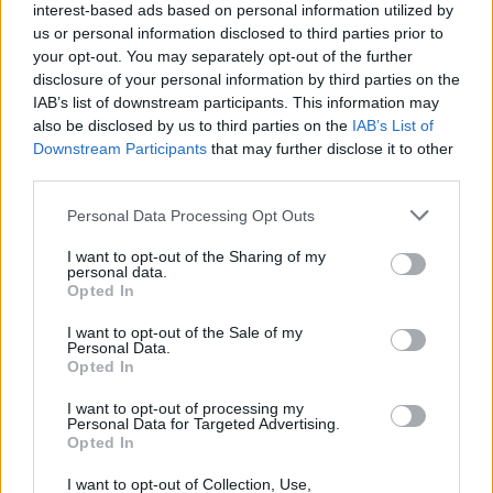
interest-based ads based on personal information utilized by
us or personal information disclosed to third parties prior to
Számottevő színházi lap (egy kivétellel) nem is
your opt-out. You may separately opt-out of the further
foglalkozott az előadással, egyéb lapokban pedig
disclosure of your personal information by third parties on the
ahol írtak róla, zömmel vállalhatatlannak ítélték.
IAB’s list of downstream participants. This information may
Vajon minden előzetes ítéletünk, érzelmünk és
also be disclosed by us to third parties on the
IAB’s List of
véleményünk mellett lehet-e elfogulatlanul látni és
Downstream Participants
that may further disclose it to other
értékelni a produkciót? Vagy egyáltalán kell-e?
third parties.
Mindenesetre
György Péter
esztéta megtette ezt a
Please note that this website/app uses one or more Google
Personal Data Processing Opt Outs
Szinhaz.net-en
megjelent írásában.
services and may gather and store information including but
not limited to your visit or usage behaviour. You may click to
I want to opt-out of the Sharing of my
A szerző véleménye szerint
Zámbó Jimmy
úgy lett a
personal data.
grant or deny consent to Google and its third-party tags to
„
populáris kultúra hőse
”, hogy eközben „
művészete,
Opted In
use your data for below specified purposes in below Google
amint halála, a külső kerületek ügye maradt, Jimmy
consent section.
I want to opt-out of the Sale of my
soha nem lett celeb, nem tartozott a középosztály
Personal Data.
különböző rétegeit szórakoztató üresfejű, gőgös,
Opted In
nárcisztikus egománok közé, akiknek tévéműsorai,
Hajdu Pétertől Bochkor Gáborig kizárólag saját
I want to opt-out of processing my
Personal Data for Targeted Advertising.
magukról szólnak
” – fogalmaz.
Opted In
Az énekes „
hatásvadász volt, de ez a hatásvadászat
I want to opt-out of Collection, Use,