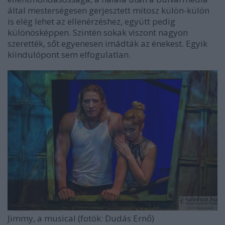
által mesterségesen gerjesztett mítosz külön-külön
is elég lehet az ellenérzéshez, együtt pedig
különösképpen. Szintén sokak viszont nagyon
szerették, sőt egyenesen imádták az énekest. Egyik
kiindulópont sem elfogulatlan.
Jimmy, a musical (fotók: Dudás Ernő)