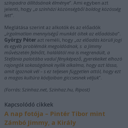
színpadra állításának élménye
”. Ami egyben azt
jelenti, hogy „
a színházi közönségből boldog közösség
lett
”.
Meglátása szerint az alkotók és az előadók
„
irgalmatlan mennyiségű munkát öltek az előadásba
”.
György Péter
azt reméli, hogy „
az előadás körüli jogi
és egyéb problémák megoldódnak, s a Jimmy
művészetén felnőtt, halálától ma is megrendült, a
Stefánia palotába vadul fényképező, gyerekeiket elhozó
rajongók sokaságának nyílik alkalma, hogy azt lássa,
amit igaznak vél – s ez teljesen független attól, hogy ezt
a magas kultúra kódjaiban giccsesnek véljük
”.
(Forrás: Szinhaz.net, Szinhaz.hu, Ripost)
Kapcsolódó cikkek
A nap fotója – Pintér Tibor mint
Zámbó Jimmy, a Király