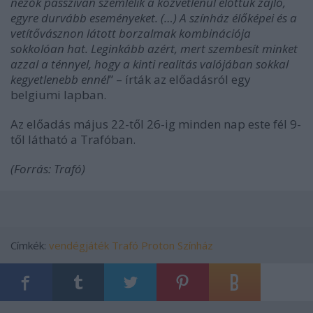
nézők passzívan szemlélik a közvetlenül előttük zajló,
egyre durvább eseményeket. (…) A színház élőképei és a
vetítővásznon látott borzalmak kombinációja
sokkolóan hat. Leginkább azért, mert szembesít minket
azzal a ténnyel, hogy a kinti realitás valójában sokkal
kegyetlenebb ennél
” – írták az előadásról egy
belgiumi lapban.
Az előadás május 22-től 26-ig minden nap este fél 9-
től látható a Trafóban.
(Forrás: Trafó)
Címkék:
vendégjáték
Trafó
Proton Színház