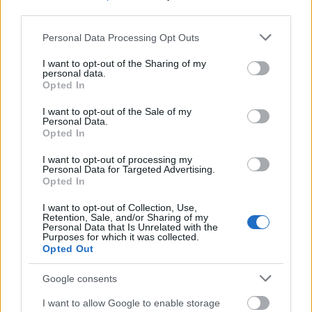
third parties.
Please note that this website/app uses one or more Google
Personal Data Processing Opt Outs
Artists Talk
(forrás: Trafó)
services and may gather and store information including but
not limited to your visit or usage behaviour. You may click to
I want to opt-out of the Sharing of my
personal data.
Győrfi Kata
, a darab fordítójának ajánlójában
grant or deny consent to Google and its third-party tags to
Opted In
olvasható:„
Az
Artists Talk
(Találkozás a Művészekkel)
use your data for below specified purposes in below Google
szereplői alkotó emberek, projektek kezdeményezői,
consent section.
I want to opt-out of the Sale of my
újságírók és kritikusok. Emiatt a darabbéli szituációk
Personal Data.
Opted In
hagyományos értelemben nem dramatikusak, inkább
szimbolikus és parabolisztikus helyzetek és konfliktusok
I want to opt-out of processing my
egymásutániságáról van szó
”.
Personal Data for Targeted Advertising.
Opted In
„
Az előadás hat jelenetét egyrészt interjúk ihlették,
I want to opt-out of Collection, Use,
másrészt különféle közönségtalálkozók, amelyeken az
Retention, Sale, and/or Sharing of my
elmúlt két évben itthon vagy külföldön részt vettem, de
Personal Data that Is Unrelated with the
Purposes for which it was collected.
annak ellenére, hogy a valóságos személyekkel való
Opted Out
hasonlóság nem a véletlen műve, ennek a fikciónak nem
célja az, hogy a művészeket különféle diskurzusokkal
Google consents
találtassa. Minket sokkal inkább az érdekelt, hogy mi,
akik magunk is részesei vagyunk ennek a rendszernek,
I want to allow Google to enable storage