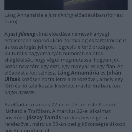
Láng Annamária a
just filming
előadásában (forrás:
trafó)
A
just filming
című előadása nemcsak anyagi
értelemben koprodukció: formailag és tartalmilag is
az összefogás jellemzi. Egyesíti eltérő országok
kulturális hagyományát, humorát, sajátos
világlátását, hogy végül megmutassa, hogyan jut
közös nevezőre egy észt, egy magyar és egy finn. Az
előadást a két színész,
Láng Annamária
és
Juhán
Ulfsak
közösen hozta létre a rendezővel, amely egy
férfi és nő találkozási kísérlete másfél órában,
tört
angol nyelven.
Az előadás március 22-én és 23-án, este 8 órától
látható a Trafóban. A március 22-ei alkalmat
követően
Jászay Tamás
kritikus beszélget a
rendezővel, március 23-án pedig közönségtalálkozó
követi a produkciót.