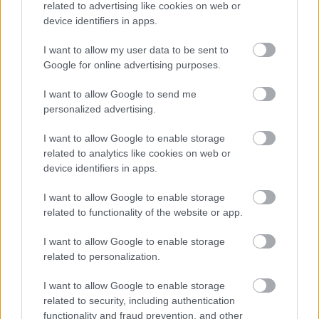
related to advertising like cookies on web or
megértsük azt, ahogy a művész felelőssége vagy
device identifiers in apps.
felelőtlensége kisejlik a saját eljárásából és abból a
világból is, amelyben él
” – mondta az előadásról
I want to allow my user data to be sent to
Gianina Cărbunariu
.
Google for online advertising purposes.
Az előadás április 4-én, este 8 órától látható a
I want to allow Google to send me
Trafóban.
personalized advertising.
Mundruczó Kornél
egyik ikonikus rendezése a
I want to allow Google to enable storage
Nehéz Istennek lenni
nyolc éve fut, számos nemzetközi
related to analytics like cookies on web or
állomással. A darabban két kamion áll az út szélén.
device identifiers in apps.
Árut cserélnek: három fiatal nőt. Egy nagyszabású
terv készül, ha sikerül, másnapra minden
I want to allow Google to enable storage
megváltozik. A leleplezés kulcsa a fiú, akit eddig
related to functionality of the website or app.
elrejtettek a világ szeme elől. Nem hibázhatnak,
ezért a raktér falai között új törvények születnek. Aki
I want to allow Google to enable storage
nem engedelmeskedik, nem térhet haza. Azonban
related to personalization.
közöttük van egy idegen, aki bármikor
közbeavatkozhatna, mégsem teszi meg - parancsot
I want to allow Google to enable storage
related to security, including authentication
kapott rá. Mint az Isten, megteremtve a világot,
functionality and fraud prevention, and other
némán szemléli teremtményeit. Egy ideig. De