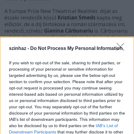
A Europe Prize New Theatrical Realities díját az
északi rendezők közül
Kristian Smeds
kapta meg
először, de a díj birtokosa a román származású író,
rendező, színész
Gianina Cărbunariu
is. Cărbunariu
színházát a nyers erő, a lázadás és kiábrándultság
jellemzi. Darabjai a ma Romániáját mutatják be a
szinhaz -
Do Not Process My Personal Information
közösségi integráció és az elszigetelődés
kérdéskörein keresztül.
If you wish to opt-out of the sale, sharing to third parties, or
processing of your personal or sensitive information for
targeted advertising by us, please use the below opt-out
section to confirm your selection. Please note that after your
opt-out request is processed you may continue seeing
interest-based ads based on personal information utilized by
us or personal information disclosed to third parties prior to
your opt-out. You may separately opt-out of the further
disclosure of your personal information by third parties on the
IAB’s list of downstream participants. This information may
also be disclosed by us to third parties on the
IAB’s List of
Downstream Participants
that may further disclose it to other