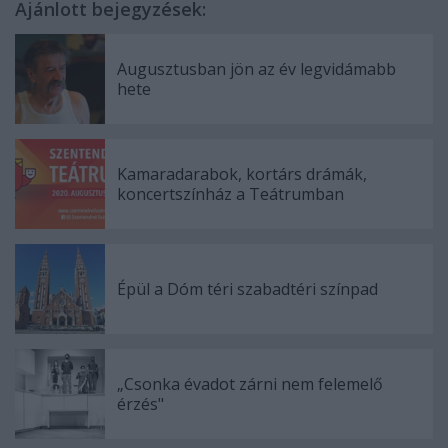
Ajánlott bejegyzések:
Augusztusban jön az év legvidámabb
hete
Kamaradarabok, kortárs drámák,
koncertszínház a Teátrumban
Épül a Dóm téri szabadtéri színpad
„Csonka évadot zárni nem felemelő
érzés"