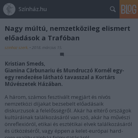
Színház.hu
Nagy múltú, nemzetközileg elismert
előadások a Trafóban
szinhaz szerk.
•
2018. március 15.
Kristian Smeds,
Gianina Cărbunariu és Mundruczó Kornél egy-
egy rendezése látható tavasszal a Kortárs
Művészetek Házában.
A három, számos fesztivált megjárt és nívós
nemzetközi díjakat bezsebelt előadásaik
diskurzusok a felelősségről. Akár ha eltérő országok
kultúráinak találkozásáról van szó, akár ha művészi
önreflexióról, etikai és esztétikai elvek találkozásáról
és ütközéséről, vagy éppen a kelet-európai hard-
core reality színház felmutatásáról.