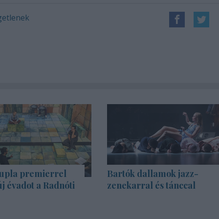
getlenek
upla premierrel
Bartók dallamok jazz-
új évadot a Radnóti
zenekarral és tánccal