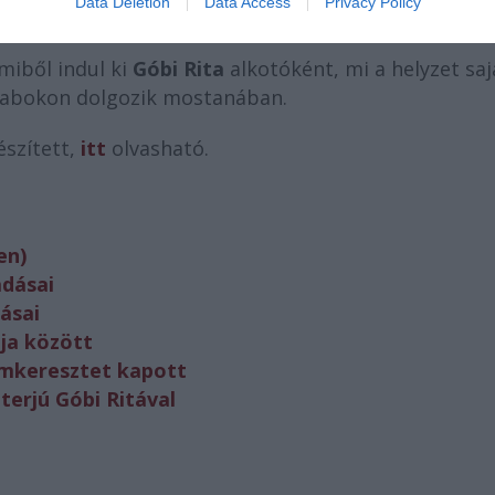
Data Deletion
Data Access
Privacy Policy
ndja.
 miből indul ki
Góbi Rita
alkotóként, mi a helyzet saj
arabokon dolgozik mostanában.
szített,
itt
olvasható.
en)
adásai
ásai
bja között
emkeresztet kapott
terjú Góbi Ritával