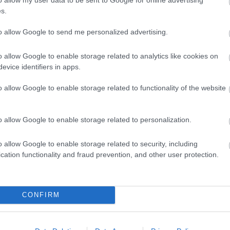
s.
to allow Google to send me personalized advertising.
o allow Google to enable storage related to analytics like cookies on
evice identifiers in apps.
o allow Google to enable storage related to functionality of the website
o allow Google to enable storage related to personalization.
anem önmagamon is dolgozom, így most is rengeteg
o allow Google to enable storage related to security, including
ta tisztában vagyok azzal, hogy úgy működöm, mint egy
cation functionality and fraud prevention, and other user protection.
. Persze az embernek elementáris vágya, hogy tartozzon
 elfogadtam, hogy én olyan vagyok, amilyen. Sokat nyito
ár nem bonyolítom túl a dolgokat
” – vall önmagáról.
CONFIRM
n alkotó. „
Soha nem vagyok megelégedve, próbálok
 csinálok. Mindig az ismeretlent keresem, azt, hogy miké