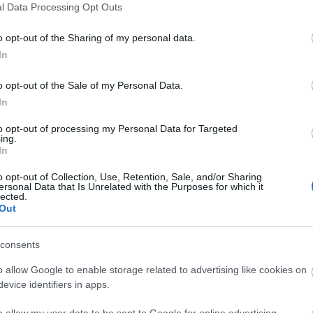
l Data Processing Opt Outs
cen keresztül nézni. Nehéz koncentrálni, ez kihívás, am
o opt-out of the Sharing of my personal data.
In
o opt-out of the Sale of my Personal Data.
In
to opt-out of processing my Personal Data for Targeted
ing.
In
o opt-out of Collection, Use, Retention, Sale, and/or Sharing
ersonal Data that Is Unrelated with the Purposes for which it
lected.
Out
consents
o allow Google to enable storage related to advertising like cookies on
evice identifiers in apps.
o allow my user data to be sent to Google for online advertising