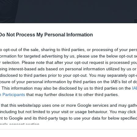
Do Not Process My Personal Information
lt / PORT.hu)
to opt-out of the sale, sharing to third parties, or processing of your per
ör egy zenei albumra improvizált, majd ezt az
formation for targeted advertising by us, please use the below opt-out s
vid
zeneszerzővel egészen más úton indultak el: az
r selection. Please note that after your opt-out request is processed y
ze. „
Dávid a morzehangból, azaz morzejelekből építette 
eing interest-based ads based on personal information utilized by us or
áncmozdulatokat, így ha valaki értené a morzejeleket, ak
disclosed to third parties prior to your opt-out. You may separately opt-
losure of your personal information by third parties on the IAB’s list of
eográfia között egy beszélgetés zajlik, minden percre pon
. This information may also be disclosed by us to third parties on the
IA
nterjúban
.
Participants
that may further disclose it to other third parties.
ontosan megvannak a maga váltásai. A játszótér maga egy
 that this website/app uses one or more Google services and may gath
including but not limited to your visit or usage behaviour. You may click 
 A próbák során először a természetes fény, a nap sugar
 to Google and its third-party tags to use your data for below specifi
koreográfus.
ogle consent section.
ről is beszélt
Góbi Rita
. „
Gondolom, hogy ezt a darabo