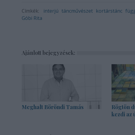
Címkék:
interjú
táncművészet
kortárstánc
füg
Góbi Rita
Ajánlott bejegyzések:
Meghalt Böröndi Tamás
Rögtön d
kezdi az 