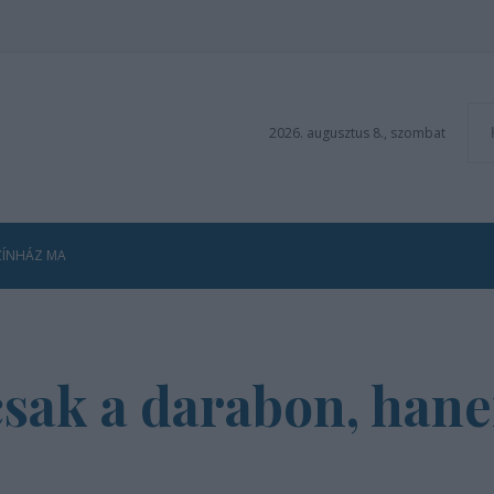
2026. augusztus 8., szombat
ZÍNHÁZ MA
mcsak a darabon, h