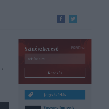
Színészkereső
ste
Keresés
Jegyvásárlás
Vaszary János: A