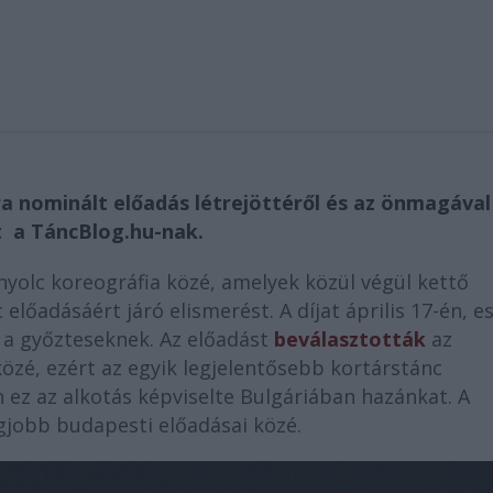
ra nominált előadás létrejöttéről és az önmagával
lt a TáncBlog.hu-nak.
nyolc koreográfia közé, amelyek közül végül kettő
előadásáért járó elismerést. A díjat április 17-én, e
an a győzteseknek. Az előadást
beválasztották
az
zé, ezért az egyik legjelentősebb kortárstánc
 ez az alkotás képviselte Bulgáriában hazánkat. A
legjobb budapesti előadásai közé.