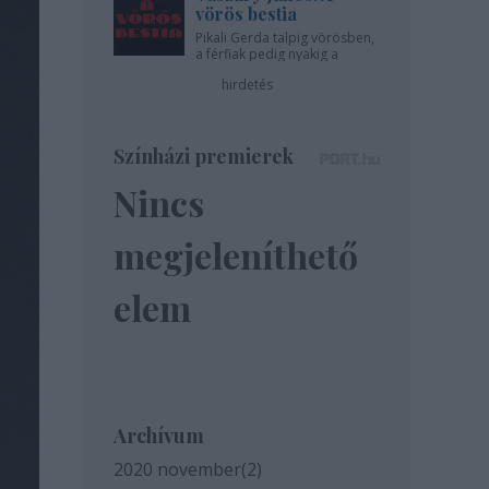
vörös bestia
Pikali Gerda talpig vörösben,
a férfiak pedig nyakig a
pácban - az Újszínházban!
hirdetés
Színházi premierek
Nincs
megjeleníthető
elem
Archívum
2020 november
(
2
)