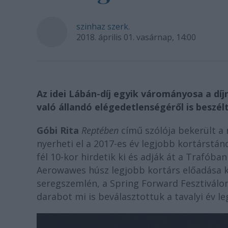
szinhaz szerk.
2018. április 01. vasárnap, 14:00
Az idei Lábán-díj egyik várományosa a díj
való állandó elégedetlenségéről is beszé
Góbi Rita
Reptében
című szólója bekerült a 
nyerheti el a 2017-es év legjobb kortárstánc 
fél 10-kor hirdetik ki és adják át a Trafób
Aerowawes húsz legjobb kortárs előadása kö
seregszemlén, a Spring Forward Fesztiválon
darabot mi is beválasztottuk a tavalyi év 