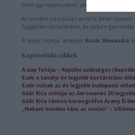
lehet úgy megmozdulni, ahogy még soha
” – mo
Az eredeti interjúban arról is lehet olvasni,
független társulatával, és milyen gyerekd
A teljes interjú, amelyet
Kozár Alexandra
ké
Kapcsolódó cikkek
A nap fotója – Repülni szükséges (Reptéb
Ezek a tavalyi év legjobb kortárstánc elő
Ezek voltak az év legjobb budapesti előad
Góbi Rita szólója az Aerowaves 20 legjob
Góbi Rita táncos-koreográfus Arany Érd
„Nekem minden tánc az utolsó” – Villámin