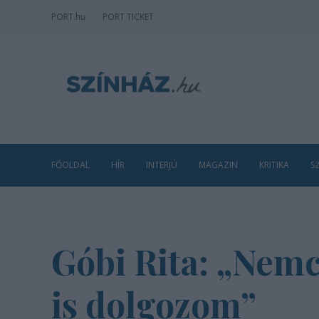
PORT
.hu
PORT TICKET
FŐOLDAL
HÍR
INTERJÚ
MAGAZIN
KRITIKA
S
Góbi Rita: „Ne
is dolgozom”