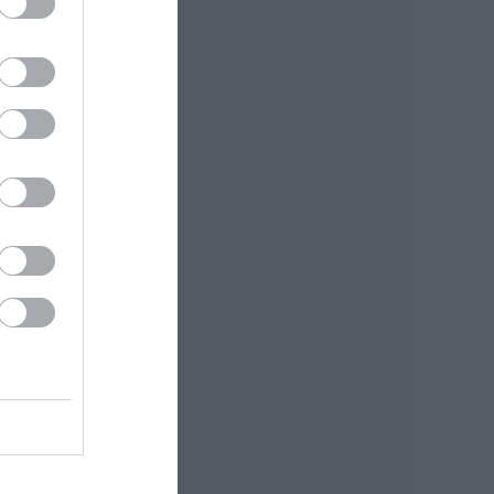
ttam
ppen