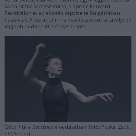
kortárstánc seregszemlén, a Spring Forward
Fesztiválon ez az alkotás képviselte Bulgáriában
hazánkat. A darabot mi is beválasztottuk a tavalyi év
legjobb budapesti előadásai közé.
Góbi Rita a
Reptében
előadásában (fotó: Puskel Zsolt
/ PORT.hu)