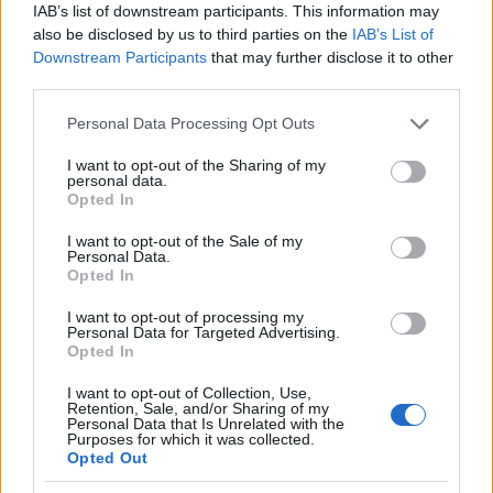
IAB’s list of downstream participants. This information may
A kortárstánc nem sok emberhez jut el – erről is
also be disclosed by us to third parties on the
IAB’s List of
beszélt
Góbi Rita
. „
Gondolom, hogy ezt a darabot
Downstream Participants
that may further disclose it to other
sem egyszerű befogadni, egy embert negyven percen
third parties.
keresztül nézni. Nehéz koncentrálni, ez kihívás, ami sok
nézőt elriaszthat
” – fogalmaz.
Please note that this website/app uses one or more Google
Personal Data Processing Opt Outs
services and may gather and store information including but
not limited to your visit or usage behaviour. You may click to
I want to opt-out of the Sharing of my
personal data.
grant or deny consent to Google and its third-party tags to
Opted In
use your data for below specified purposes in below Google
consent section.
I want to opt-out of the Sale of my
Personal Data.
Opted In
I want to opt-out of processing my
Personal Data for Targeted Advertising.
Opted In
I want to opt-out of Collection, Use,
Retention, Sale, and/or Sharing of my
Personal Data that Is Unrelated with the
Purposes for which it was collected.
Opted Out
Reptében
(forrás: Góbi Rita Társulat)