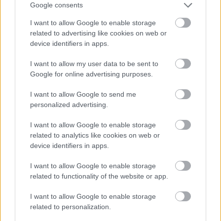
Google consents
„
A munkák során nemcsak magán a darabon, hanem
I want to allow Google to enable storage
önmagamon is dolgozom, így most is rengeteg mindent
related to advertising like cookies on web or
átláttam, megértettem. Gyerekkorom óta tisztában
device identifiers in apps.
vagyok azzal, hogy úgy működöm, mint egy külső
kamera, ami kívülről nézi a történéseket. Persze az
I want to allow my user data to be sent to
embernek elementáris vágya, hogy tartozzon valahová,
Google for online advertising purposes.
és bennem is van ilyen vágy, de mára elfogadtam, hogy
én olyan vagyok, amilyen. Sokat nyitottam a világ felé,
I want to allow Google to send me
így a világ is nyit felém, és ma már nem bonyolítom túl
personalized advertising.
a dolgokat
” – vall önmagáról.
I want to allow Google to enable storage
Az interjúból az is kiderül, hogy nyughatatlan alkotó.
related to analytics like cookies on web or
„
Soha nem vagyok megelégedve, próbálok
device identifiers in apps.
továbbfejlődni, továbbgörgetni azt, amit éppen
csinálok. Mindig az ismeretlent keresem, azt, hogy
I want to allow Google to enable storage
miképpen lehet úgy megmozdulni, ahogy még soha
” –
related to functionality of the website or app.
mondja.
I want to allow Google to enable storage
Az eredeti interjúban arról is lehet olvasni, miből
related to personalization.
indul ki
Góbi Rita
alkotóként, mi a helyzet saját