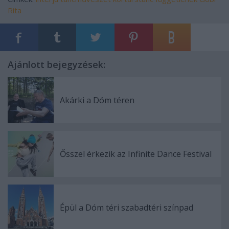
Rita
Ajánlott bejegyzések:
Akárki a Dóm téren
Ősszel érkezik az Infinite Dance Festival
Épül a Dóm téri szabadtéri színpad