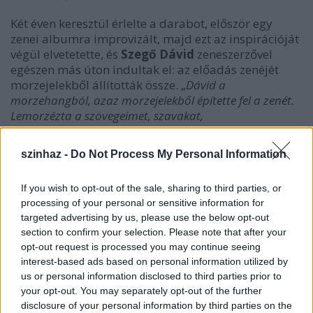
Két éven keresztül érlelte a darabot, először egy
zenei albumra improvizált, majd ezt az inspirációját
végül elvetetette, és
Szegő Dávid
zeneszerzővel
egészen más úton indultak el: az előadás zenéjét
morzejelekből állították össze. „
Dávid a
morzehangból, azaz morzejelekből építette fel a zenét.
Lemorzézta a szövegeimet, szavakat,
táncmozdulatokat, így ha valaki értené a morzejeleket,
akkor verbálisan is érthetné a zenét. A zene és a
szinhaz -
Do Not Process My Personal Information
koreográfia között egy beszélgetés zajlik, minden percre
pontosan ki van dolgozva
” – mesél erről
Góbi Rita
az
If you wish to opt-out of the sale, sharing to third parties, or
interjúban
.
processing of your personal or sensitive information for
targeted advertising by us, please use the below opt-out
„
Erre jött rá a fény, aminek szintén nagyon pontosan
section to confirm your selection. Please note that after your
megvannak a maga váltásai. A játszótér maga egy
opt-out request is processed you may continue seeing
háromszög: ez a repülőpálya, amelyen létezem. A
interest-based ads based on personal information utilized by
próbák során először a természetes fény, a nap sugarai
us or personal information disclosed to third parties prior to
jelölték ki ezt nekem
” – fűzi hozzá a táncos-
your opt-out. You may separately opt-out of the further
koreográfus.
disclosure of your personal information by third parties on the