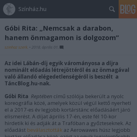
Színház.hu
Góbi Rita: „Nemcsak a darabon,
hanem önmagamon is dolgozom”
szinhaz szerk.
•
2018. április 01.
Az idei Lábán-díj egyik várományosa a díjra
nominált előadás létrejöttéről és az önmagával
való állandó elégedetlenségéről is beszélt a
TáncBlog.hu-nak.
Góbi Rita
Reptében
című szólója bekerült a nyolc
koreográfia közé, amelyek közül végül kettő nyerheti
el a 2017-es év legjobb kortárstánc előadásáért járó
elismerést. A díjat április 17-én, este fél 10-kor
hirdetik ki és adják át a Trafóban a győzteseknek. Az
előadást
beválasztották
az Aerowawes húsz legjobb
kortárs előadása közé, ezért az egyik legjelentősebb