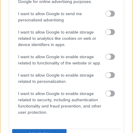
Google for online advertising purposes.
később nem került be az Operettszínház együttesébe,
talán ezért is haragszik rám a mai napig. Végül a
I want to allow Google to send me
művészi pályát és az országot is elhagyta.
personalized advertising.
Volt még egy férfi – a nevét tudom, de azért nem írom
I want to allow Google to enable storage
le, mert ő nem vállalta fel – aki azt állította, hogy
related to analytics like cookies on web or
gyerekkorában elfenekeltem volna az irodámban. Ez a
device identifiers in apps.
történet hazugság, ilyen eset nem történt, ezért ezt az
I want to allow Google to enable storage
illetőt alaptalan, hamis vád miatt beperelni
related to functionality of the website or app.
kényszerülök, mint ahogy azokat is, akik a
továbbiakban bármilyen szexuális visszaéléssel
I want to allow Google to enable storage
megvádolnak.
related to personalization.
Nem vagyok bűntelen. Ember vagyok és követek el
I want to allow Google to enable storage
hibákat. De soha senkit nem zaklattam szexuálisan,
related to security, including authentication
soha nem közeledtem hátsó szándékkal nőhöz vagy
functionality and fraud prevention, and other
férfihoz, nem fogdostam illetlenül sem felnőtteket sem
user protection.
gyerekeket.
Az engem gyalázó, túlzásoktól hemzsegő beszámolók