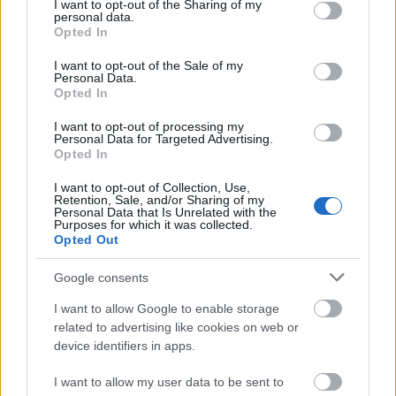
sajnálom, (és bár az ATV-s interjú tanúsága szerint ő
not limited to your visit or usage behaviour. You may click to
I want to opt-out of the Sharing of my
personal data.
beleegyezett) a viselkedésem meggondolatlan és
grant or deny consent to Google and its third-party tags to
Opted In
use your data for below specified purposes in below Google
méltatlan volt.
Maros Ákostól
pedig ezúton is
consent section.
bocsánatot kérek. Ákos maga is elmondta, azért kapta
I want to opt-out of the Sale of my
Personal Data.
tőlem ezt a büntetést, mert rendszeresen elkésett a Miss
Opted In
Saigon próbáiról, amit akkor, 1994-ben, a Szegedi
Szabadtéri Játékokon állítottam színpadra. Amiről Ákos
I want to opt-out of processing my
Personal Data for Targeted Advertising.
nem beszélt – és ami egy kicsit megvilágítja, miért
Opted In
viselkedtem úgy, ahogy – az az volt, hogy ebben az
előadásban igazi helikopterrel és teherautókkal
I want to opt-out of Collection, Use,
dolgoztunk. Ezért az, hogy valaki nincs ott időben a
Retention, Sale, and/or Sharing of my
Personal Data that Is Unrelated with the
próbán, nem áll a helyén és nem tesz arrébb egy
Purposes for which it was collected.
tárgyat egy adott pillanatban, akár tragédiát is
Opted Out
okozhatott volna. Egy ilyen helyzetben elfogadhatatlan,
hogy valaki elkéssen vagy ne figyeljen minden
Google consents
idegszálával a színpadon. Enyém volt a felelősség és én
I want to allow Google to enable storage
túllőttem a célon, amikor meg akartam leckéztetni a
related to advertising like cookies on web or
tehetségesnek tartott fiatalembert. Ákos többet nem
device identifiers in apps.
késett és a következő években lelkesen dolgozott több
produkcióimban. A történet nem volt titok, sokszor
I want to allow my user data to be sent to
elmesélte baráti körben az elmúlt 24 évben. Maros Ákos