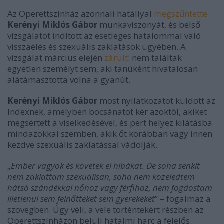
Az Operettszínház azonnali hatállyal
megszűntette
Kerényi Miklós Gábor
munkaviszonyát, és belső
vizsgálatot indított az esetleges hatalommal való
visszaélés és szexuális zaklatások ügyében. A
vizsgálat március elején
zárult
: nem találtak
egyetlen személyt sem, aki tanúként hivatalosan
alátámasztotta volna a gyanút.
Kerényi Miklós Gábor
most nyilatkozatot küldött az
Indexnek, amelyben bocsánatot kér azoktól, akiket
megsértett a viselkedésével, és pert helyez kilátásba
mindazokkal szemben, akik őt korábban vagy innen
kezdve szexuális zaklatással vádolják.
„
Ember vagyok és követek el hibákat. De soha senkit
nem zaklattam szexuálisan, soha nem közeledtem
hátsó szándékkal nőhöz vagy férfihoz, nem fogdostam
illetlenül sem felnőtteket sem gyerekeket
” – fogalmaz a
szövegben. Úgy véli, a vele történtekért részben az
Operettszínházon belüli hatalmi harc a felelős.