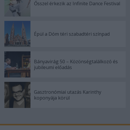
Ősszel érkezik az Infinite Dance Festival
Épül a Dóm téri szabadtéri színpad
Bányavirág 50 – Közönségtalálkozó és
jubileumi előadás
Gasztronómiai utazás Karinthy
koponyája körül