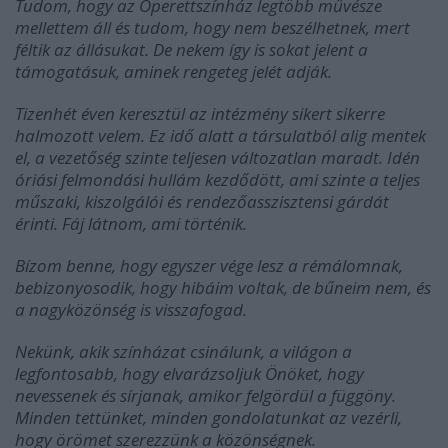
Tudom, hogy az Operettszínház legtöbb művésze
mellettem áll és tudom, hogy nem beszélhetnek, mert
féltik az állásukat. De nekem így is sokat jelent a
támogatásuk, aminek rengeteg jelét adják.
Tizenhét éven keresztül az intézmény sikert sikerre
halmozott velem. Ez idő alatt a társulatból alig mentek
el, a vezetőség szinte teljesen változatlan maradt. Idén
óriási felmondási hullám kezdődött, ami szinte a teljes
műszaki, kiszolgálói és rendezőasszisztensi gárdát
érinti. Fáj látnom, ami történik.
Bízom benne, hogy egyszer vége lesz a rémálomnak,
bebizonyosodik, hogy hibáim voltak, de bűneim nem, és
a nagyközönség is visszafogad.
Nekünk, akik színházat csinálunk, a világon a
legfontosabb, hogy elvarázsoljuk Önöket, hogy
nevessenek és sírjanak, amikor felgördül a függöny.
Minden tettünket, minden gondolatunkat az vezérli,
hogy örömet szerezzünk a közönségnek.