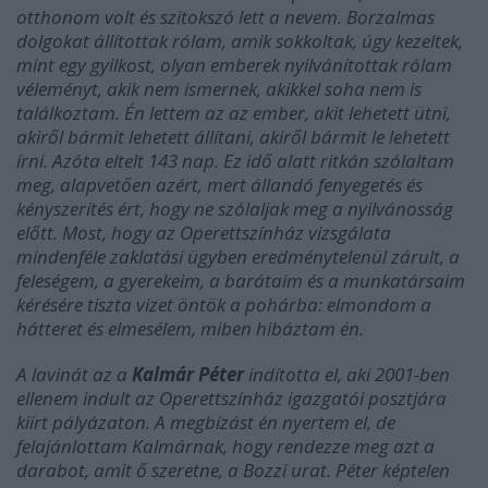
otthonom volt és szitokszó lett a nevem. Borzalmas
dolgokat állítottak rólam, amik sokkoltak, úgy kezeltek,
mint egy gyilkost, olyan emberek nyilvánítottak rólam
véleményt, akik nem ismernek, akikkel soha nem is
találkoztam. Én lettem az az ember, akit lehetett ütni,
akiről bármit lehetett állítani, akiről bármit le lehetett
írni. Azóta eltelt 143 nap. Ez idő alatt ritkán szólaltam
meg, alapvetően azért, mert állandó fenyegetés és
kényszerítés ért, hogy ne szólaljak meg a nyilvánosság
előtt. Most, hogy az Operettszínház vizsgálata
mindenféle zaklatási ügyben eredménytelenül zárult, a
feleségem, a gyerekeim, a barátaim és a munkatársaim
kérésére tiszta vizet öntök a pohárba: elmondom a
hátteret és elmesélem, miben hibáztam én.
A lavinát az a
Kalmár Péter
indította el, aki 2001-ben
ellenem indult az Operettszínház igazgatói posztjára
kiírt pályázaton. A megbízást én nyertem el, de
felajánlottam Kalmárnak, hogy rendezze meg azt a
darabot, amit ő szeretne, a Bozzi urat. Péter képtelen