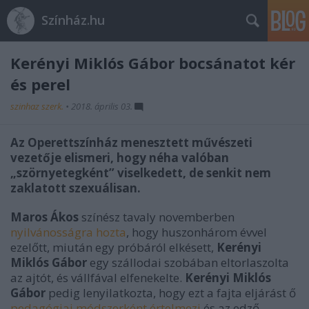
Színház.hu
Kerényi Miklós Gábor bocsánatot kér
és perel
szinhaz szerk.
•
2018. április 03.
Az Operettszínház menesztett művészeti
vezetője elismeri, hogy néha valóban
„szörnyetegként” viselkedett, de senkit nem
zaklatott szexuálisan.
Maros Ákos
színész tavaly novemberben
nyilvánosságra hozta
, hogy huszonhárom évvel
ezelőtt, miután egy próbáról elkésett,
Kerényi
Miklós Gábor
egy szállodai szobában eltorlaszolta
az ajtót, és vállfával elfenekelte.
Kerényi Miklós
Gábor
pedig lenyilatkozta, hogy ezt a fajta eljárást ő
pedagógiai módszerként értelmezi
és az edző-