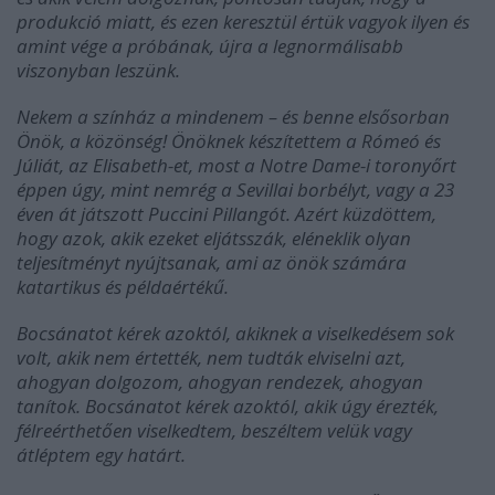
produkció miatt, és ezen keresztül értük vagyok ilyen és
amint vége a próbának, újra a legnormálisabb
viszonyban leszünk.
Nekem a színház a mindenem – és benne elsősorban
Önök, a közönség! Önöknek készítettem a Rómeó és
Júliát, az Elisabeth-et, most a Notre Dame-i toronyőrt
éppen úgy, mint nemrég a Sevillai borbélyt, vagy a 23
éven át játszott Puccini Pillangót. Azért küzdöttem,
hogy azok, akik ezeket eljátsszák, eléneklik olyan
teljesítményt nyújtsanak, ami az önök számára
katartikus és példaértékű.
Bocsánatot kérek azoktól, akiknek a viselkedésem sok
volt, akik nem értették, nem tudták elviselni azt,
ahogyan dolgozom, ahogyan rendezek, ahogyan
tanítok. Bocsánatot kérek azoktól, akik úgy érezték,
félreérthetően viselkedtem, beszéltem velük vagy
átléptem egy határt.