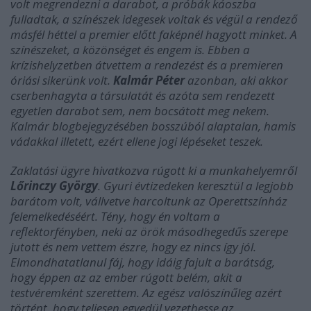
volt megrendezni a darabot, a próbák káoszba
fulladtak, a színészek idegesek voltak és végül a rendező
másfél héttel a premier előtt faképnél hagyott minket. A
színészeket, a közönséget és engem is. Ebben a
krízishelyzetben átvettem a rendezést és a premieren
óriási sikerünk volt.
Kalmár Péter
azonban, aki akkor
cserbenhagyta a társulatát és azóta sem rendezett
egyetlen darabot sem, nem bocsátott meg nekem.
Kalmár blogbejegyzésében bosszúból alaptalan, hamis
vádakkal illetett, ezért ellene jogi lépéseket teszek.
Zaklatási ügyre hivatkozva rúgott ki a munkahelyemről
Lőrinczy György
. Gyuri évtizedeken keresztül a legjobb
barátom volt, vállvetve harcoltunk az Operettszínház
felemelkedéséért. Tény, hogy én voltam a
reflektorfényben, neki az örök másodhegedűs szerepe
jutott és nem vettem észre, hogy ez nincs így jól.
Elmondhatatlanul fáj, hogy idáig fajult a barátság,
hogy éppen az az ember rúgott belém, akit a
testvéremként szerettem. Az egész valószínűleg azért
történt, hogy teljesen egyedül vezethesse az