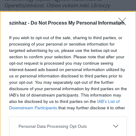
Operettszínházat. Útban voltam neki. Lőrinczy
rágalmazott a sajtóban, kitiltott az épületből, kitörölte
a telefonszámomat, és nemhogy nem hallgatott meg –
szinhaz -
Do Not Process My Personal Information
de semmilyen körülmények között nem volt hajlandó
velem beszélni. Eltiltotta tőlem a színészeket, kirúgással
fenyegetve mindenkit, aki támogat, aki szóba áll velem.
If you wish to opt-out of the sale, sharing to third parties, or
processing of your personal or sensitive information for
Az Operettszínház belső vizsgálata feljelentés és
targeted advertising by us, please use the below opt-out
közvetlen bizonyítékok nélkül zárult, azaz nem volt
section to confirm your selection. Please note that after your
olyan ember, aki ellenem vallott volna.
Lőrinczy György
opt-out request is processed you may continue seeing
azonban további hadjáratot folytat ellenem, többek
interest-based ads based on personal information utilized by
között leveszi műsorról azt a Rómeó és Júliát, amely
us or personal information disclosed to third parties prior to
bemutatásának jövő januárban lesz a 15. évfordulója
your opt-out. You may separately opt-out of the further
és amit igen sokan vártak. Gyuri azt mondja, ez egy
disclosure of your personal information by third parties on the
kettőnk között dúló harc és aki mellettem szól, az ellene
IAB’s list of downstream participants. This information may
van. Én úgy látom, ez az én küzdelmem a művészi
also be disclosed by us to third parties on the
IAB’s List of
életben maradásért, nem harcolok senki ellen.
Downstream Participants
that may further disclose it to other
third parties.
Maros Ákos
, egykori táncos, azzal vádolt meg, hogy
elvertem a fenekét egy vállfa nadrágtartó részének
Please note that this website/app uses one or more Google
Personal Data Processing Opt Outs
pálcájával. Ez az eset tényleg megtörtént, végtelenül
services and may gather and store information including but