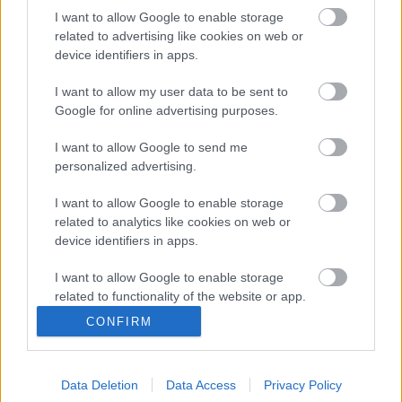
Kapcsolódó cikkek
I want to allow Google to enable storage
related to advertising like cookies on web or
Az a fiatalok dolga, hogy szétrúgják a seggünket –
device identifiers in apps.
Interjú Anger Zsolttal
I want to allow my user data to be sent to
Google for online advertising purposes.
I want to allow Google to send me
Címkék:
premier
határontúl
anger zsolt
tomcsa sándor
personalized advertising.
színház
I want to allow Google to enable storage
related to analytics like cookies on web or
device identifiers in apps.
Ajánlott bejegyzések:
I want to allow Google to enable storage
related to functionality of the website or app.
CONFIRM
I want to allow Google to enable storage
Akárki a Dóm téren
related to personalization.
Data Deletion
Data Access
Privacy Policy
I want to allow Google to enable storage