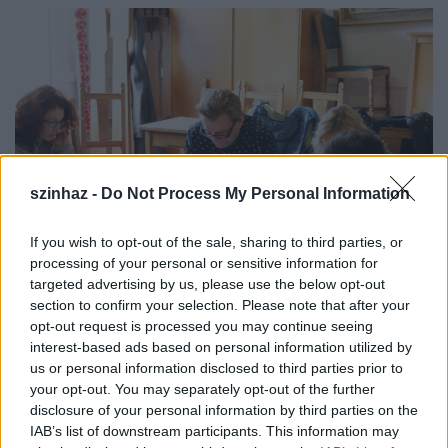
szinhaz -
Do Not Process My Personal Information
If you wish to opt-out of the sale, sharing to third parties, or
processing of your personal or sensitive information for
targeted advertising by us, please use the below opt-out
Anger Zsolt (középen) az olvasópróbán (forrás:
section to confirm your selection. Please note that after your
Tomcsa Sándor Színház)
opt-out request is processed you may continue seeing
interest-based ads based on personal information utilized by
A főfőnök
egy évek óta láthatatlan, avagy nem létező
us or personal information disclosed to third parties prior to
főnökkel működő cég abszurd történetét meséli el.
your opt-out. You may separately opt-out of the further
Abszurd történet és társadalmi görbe tükör a
disclosure of your personal information by third parties on the
felelősségvállalásról, amely a közöttünk élő
IAB’s list of downstream participants. This information may