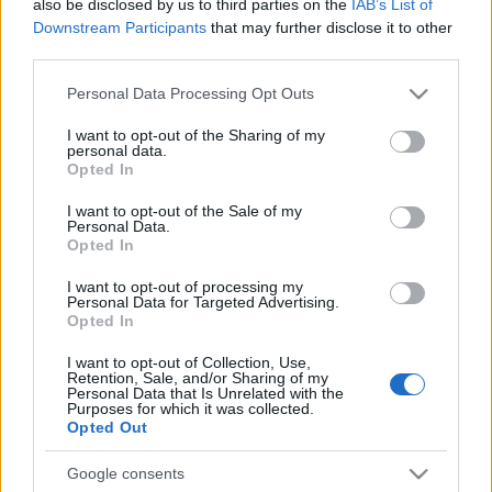
embertípusok több fajtáját is megmutatja. Talán
also be disclosed by us to third parties on the
IAB’s List of
Downstream Participants
that may further disclose it to other
még magunkra is ismerhetünk a történetben. De
third parties.
milyen is ez a történet?
Please note that this website/app uses one or more Google
Personal Data Processing Opt Outs
„
Itt van hát a történet. Lehet, hogy már rögtön az elején
services and may gather and store information including but
egy kicsit furának tűnik, de kitartás, mert garantálom,
not limited to your visit or usage behaviour. You may click to
I want to opt-out of the Sharing of my
hogy mindenki követni tudja majd. Úgy van beállítva,
personal data.
grant or deny consent to Google and its third-party tags to
Opted In
mintha lenne benne valami gondolat, de higgyék el, egy
use your data for below specified purposes in below Google
pillanatig sem érdemes elgondolkodni rajta. Ez csak egy
consent section.
I want to opt-out of the Sale of my
ártatlan kis vígjáték. Nincs benne se tanulság, se
Personal Data.
véleményformáló szándék. Csak egyszerű szórakozás.
Opted In
És nincs annál szórakoztatóbb, mint gúnyt űzni a
I want to opt-out of processing my
köldöknézős művészkedésből
”- hangzik el a darab
Personal Data for Targeted Advertising.
elején.
Opted In
Az előadás főbb szerepeiben Barabás Árpád, Kozma
I want to opt-out of Collection, Use,
Retention, Sale, and/or Sharing of my
Attila, Bekő Fóri Zenkő, Pál-Varga Márta és Tóth
Personal Data that Is Unrelated with the
Purposes for which it was collected.
Árpád látható. A bemutató időpontja: május 10.
Opted Out
(Forrás: Tomcsa Sándor Színház)
Google consents