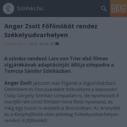
Színház.hu
Anger Zsolt Főfönököt rendez
Székelyudvarhelyen
szinhaz szerk.
•
2018. április 06.
A színész-rendező Lars von Trier első filmes
vígjátékának adaptációját állítja színpadra a
Tomcsa Sándor Színházban.
Anger Zsolt
játszott már Figarót a Vígszínházban;
Otellóként és Don Juanként felbukkant a kaposvári
Csiky Gergely Színház színpadán is, de nyomozott
A
martfűi rém
című filmben mint Bota nyomozó, és
még egy buszt is vezetett a
Brazilok
ban. Az
Aranyélet
és a
Konyhafőnök
után jelenleg Székelyudvarhelyen
rendezi
A főfőnök
öt.