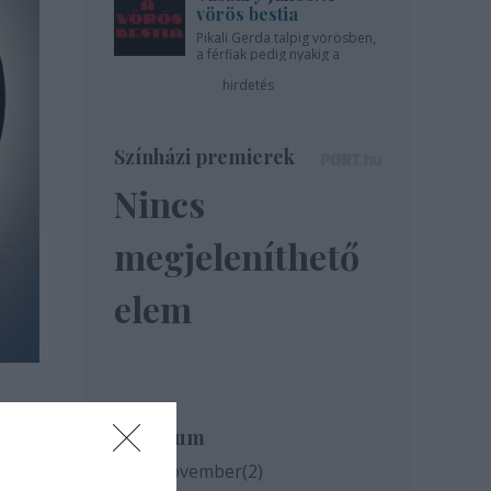
vörös bestia
Pikali Gerda talpig vörösben,
a férfiak pedig nyakig a
pácban - az Újszínházban!
hirdetés
Színházi premierek
Nincs
megjeleníthető
elem
ti
Archívum
2020 november
(
2
)