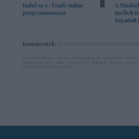
Indul az e-Trafó online
A Madách 
programsorozat
mellett i
fogadott 
Kommentek:
A hozzászólások a
vonatkozó jogszabályok
értelmében felhaszná
felelősséget nem vállal, azokat nem ellenőrzi. Kifogás eseté
adatvédelmi tájékoztatóban
.