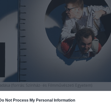
adása (forrás: Színház- és Filmművészeti Egyetem)
udapesti művészeti egyetem (Magyar Képzőművésze
Do Not Process My Personal Information
Moholy-Nagy Művészeti Egyetem, Liszt Ferenc
művészeti Egyetem) és a Pécsi Tudományegyetem