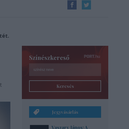
tét.
Színészkereső
t
Keresés
Jegyvásárlás
Vaszary János: A