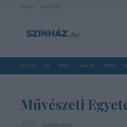
PORT
.hu
PORT TICKET
FŐOLDAL
HÍR
INTERJÚ
MAGAZIN
KRITIKA
S
Művészeti Egyet
szinhaz szerk.