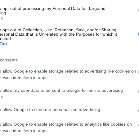
to opt-out of processing my Personal Data for Targeted
ing.
In
o opt-out of Collection, Use, Retention, Sale, and/or Sharing
ersonal Data that Is Unrelated with the Purposes for which it
lected.
Out
consents
o allow Google to enable storage related to advertising like cookies on
evice identifiers in apps.
o allow my user data to be sent to Google for online advertising
s.
to allow Google to send me personalized advertising.
o allow Google to enable storage related to analytics like cookies on
zetője a rendezvény sajtótájékoztatóján (fotó: Bornyi Márt
evice identifiers in apps.