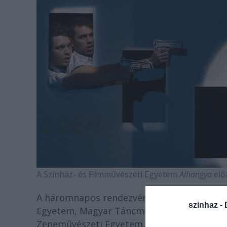
A Színház- és Filmművészeti Egyetem
Alhangya
elő
A háromnapos rendezvényen valamennyi b
szinhaz -
Egyetem, Magyar Táncművészeti Egyetem, 
Zeneművészeti Egyetem, Színház- és Film