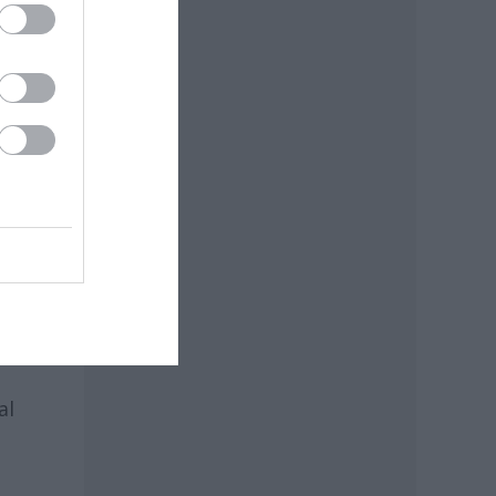
va
)
n
z
r a
.
hogy
al