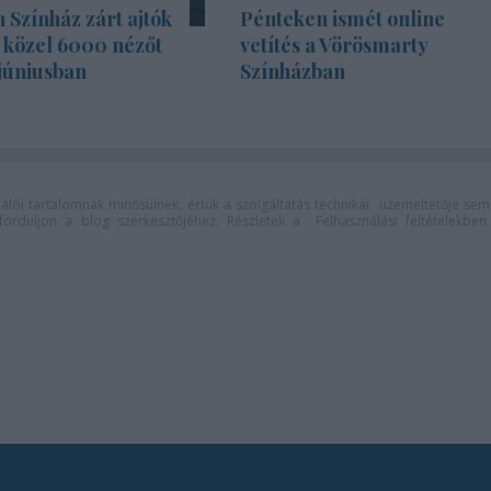
Színház zárt ajtók
Pénteken ismét online
s közel 6000 nézőt
vetítés a Vörösmarty
júniusban
Színházban
lói tartalomnak minősülnek, értük a
szolgáltatás technikai
üzemeltetője sem
n forduljon a blog szerkesztőjéhez. Részletek a
Felhasználási feltételekben