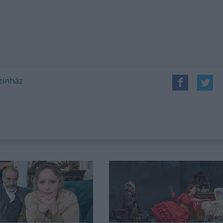
zínház