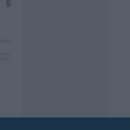
milyen
és az