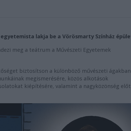
egyetemista lakja be a Vörösmarty Színház épüle
rendezi meg a teátrum a Művészeti Egyetemek
tőséget biztosítson a különböző művészeti ágakban
 munkáinak megismerésére, közös alkotások
olatokat kiépítésére, valamint a nagyközönség előt