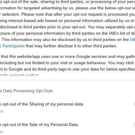
to opt-out of the sale, sharing to third parties, or processing of your per
 előadásokkal, koncertekkel, kiállításokkal,
formation for targeted advertising by us, please use the below opt-out s
 egyes egyetemek Hallgatói Önkormányzata szervezi
r selection. Please note that after your opt-out request is processed y
eing interest-based ads based on personal information utilized by us or
nhat, az érdeklődők számára is nyilvános eseményre
disclosed to third parties prior to your opt-out. You may separately opt-
losure of your personal information by third parties on the IAB’s list of
Bakkhánsnők
,
Pixel
,
Alhangya
,
Kóborlásaink
), emellett
. This information may also be disclosed by us to third parties on the
IA
kat, mozgástréningeket és Pink Mojos koncertet is
Participants
that may further disclose it to other third parties.
n résztvevők megismerhetik a balett, a moderntánc
 that this website/app uses one or more Google services and may gath
pnak a gyakorlatok, a próbák és az előadások világá
including but not limited to your visit or usage behaviour. You may click 
l, a MOME, a PTE és az MKE hallgatói közös kiállítá
 to Google and its third-party tags to use your data for below specifi
at szerveznek.
ogle consent section.
l Data Processing Opt Outs
o opt-out of the Sharing of my personal data.
In
o opt-out of the Sale of my Personal Data.
In