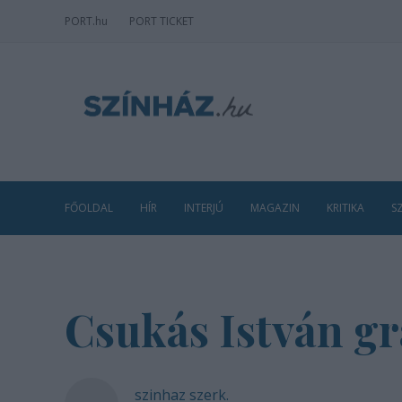
PORT
.hu
PORT TICKET
FŐOLDAL
HÍR
INTERJÚ
MAGAZIN
KRITIKA
S
Csukás István g
szinhaz szerk.