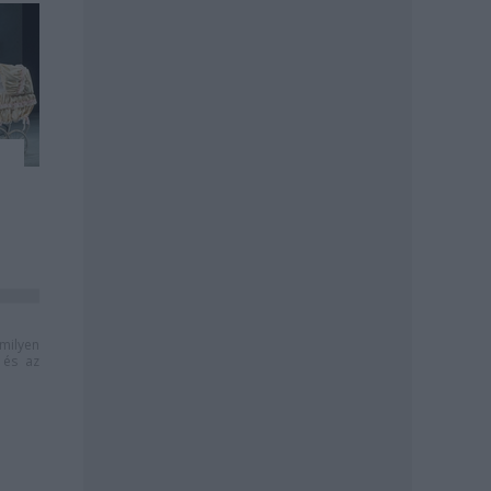
milyen
és az