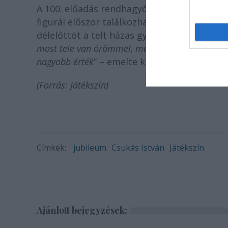
A 100. előadás rendhagyó fináléjában Süsü i
figurái először találkozhattak egymással 
délelőttöt a telt házas gyerekközönségnek. 
most tele van örömmel, mert adtunk nektek, és 
nagyobb érték
” – emelte ki
Csukás István
.
(Forrás: Játékszín)
Címkék:
jubileum
Csukás István
Játékszín
Ajánlott bejegyzések: