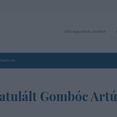
2026. augusztus 8., szombat
ZÍNHÁZ MA
ratulált Gombóc Art