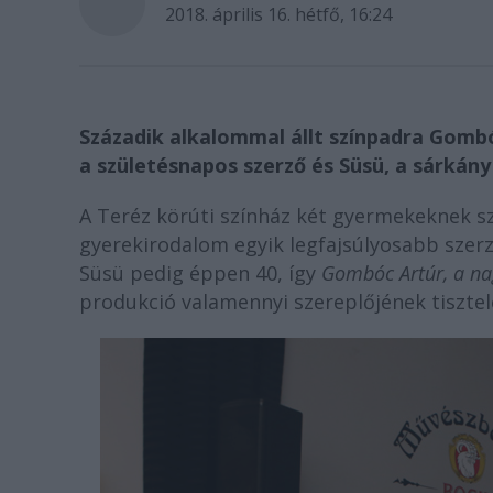
2018. április 16. hétfő, 16:24
Századik alkalommal állt színpadra Gombó
a születésnapos szerző és Süsü, a sárkány 
A Teréz körúti színház két gyermekeknek s
gyerekirodalom egyik legfajsúlyosabb szer
Süsü pedig éppen 40, így
Gombóc Artúr, a na
produkció valamennyi szereplőjének tisztel