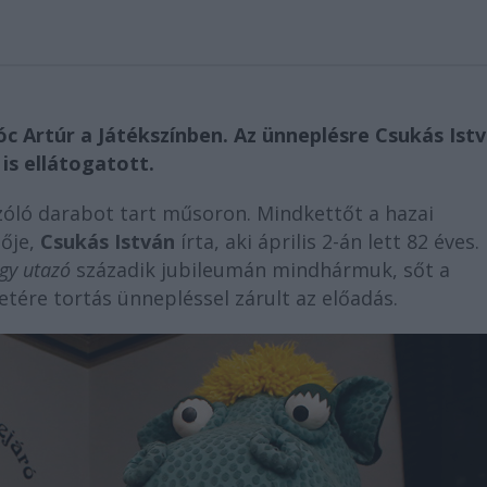
c Artúr a Játékszínben. Az ünneplésre Csukás Istv
is ellátogatott.
zóló darabot tart műsoron. Mindkettőt a hazai
zője,
Csukás István
írta, aki április 2-án lett 82 éves.
gy utazó
századik jubileumán mindhármuk, sőt a
etére tortás ünnepléssel zárult az előadás.