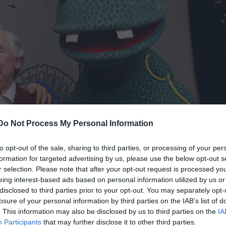
Do Not Process My Personal Information
to opt-out of the sale, sharing to third parties, or processing of your per
formation for targeted advertising by us, please use the below opt-out s
r selection. Please note that after your opt-out request is processed y
eing interest-based ads based on personal information utilized by us or
disclosed to third parties prior to your opt-out. You may separately opt-
ü (Bárány Péter) az eseményen (fotók: Ambrus Marcsi)
losure of your personal information by third parties on the IAB’s list of
. This information may also be disclosed by us to third parties on the
IA
Participants
that may further disclose it to other third parties.
zó
rendezője
Zsurzs Kati
. „
Pályám során sok