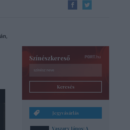
án,
Színészkereső
Keresés
Jegyvásárlás
Vaszary János: A