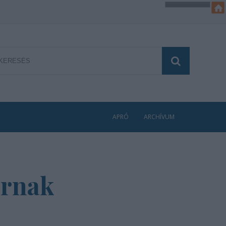
APRÓ
ARCHÍVUM
úrnak