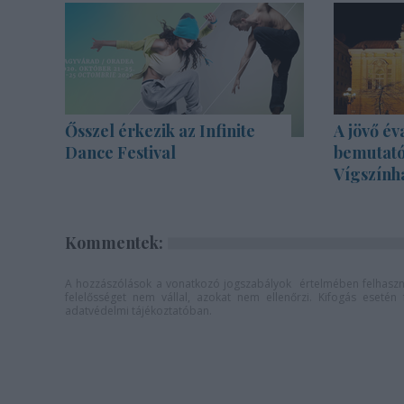
Ősszel érkezik az Infinite
A jövő év
Dance Festival
bemutató
Vígszính
Kommentek:
A hozzászólások a
vonatkozó jogszabályok
értelmében felhaszná
felelősséget nem vállal, azokat nem ellenőrzi. Kifogás eseté
adatvédelmi tájékoztatóban
.