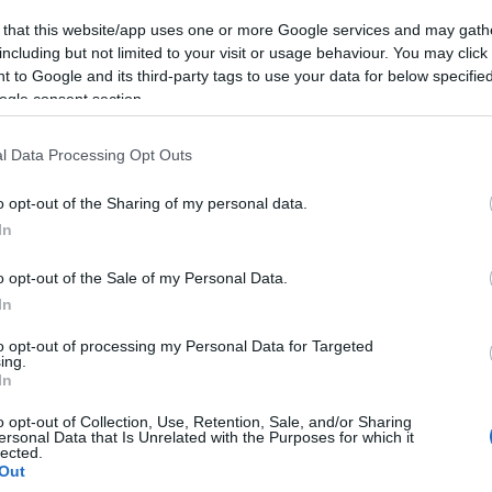
n írtam, szerepeltem benne és rendeztem is. Ebből kifoly
 that this website/app uses one or more Google services and may gath
z újdonságot inkább a nagyszínpad jelentette, eddig
including but not limited to your visit or usage behaviour. You may click 
 to Google and its third-party tags to use your data for below specifi
olatom a műfajjal. Az egyik fő szempontom az volt, hogy 
ogle consent section.
téje. Köszönöm minden szereplőnek, hogy velem együtt
nak rá
” – mondta el az alkotó.
l Data Processing Opt Outs
elmez- és díszlettervezője
Kovács Yvette Alida
.
o opt-out of the Sharing of my personal data.
afikusa,
Sajdik Ferenc
rajzai ihlették, a végeredmén
In
átványvilág.
o opt-out of the Sale of my Personal Data.
In
to opt-out of processing my Personal Data for Targeted
ing.
In
o opt-out of Collection, Use, Retention, Sale, and/or Sharing
ersonal Data that Is Unrelated with the Purposes for which it
lected.
Out