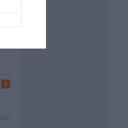
k
n
nincs