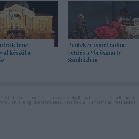
adra kilenc
Pénteken ismét online
val készül a
vetítés a Vörösmarty
áz
Színházban
lói tartalomnak minősülnek, értük a
szolgáltatás technikai
üzemeltetője sem
n forduljon a blog szerkesztőjéhez. Részletek a
Felhasználási feltételekben