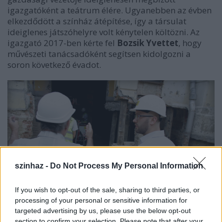
igazgatóként a teátrum élére. Ugyanebben az évben
elkezdődött a színház átépítése, így a társulat
ideiglenes játszóhelyre volt kénytelen költözni. Az
igazgató 2017-ben kérte fel
Bozsik Yvettet
, hogy
művészeti tanácsadóként segítsen kidolgozni a
soron következő évadot.
szinhaz -
Do Not Process My Personal Information
If you wish to opt-out of the sale, sharing to third parties, or
processing of your personal or sensitive information for
targeted advertising by us, please use the below opt-out
section to confirm your selection. Please note that after your