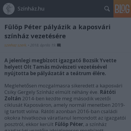
Színház.hu
Fülöp Péter pályázik a kaposvári
színház vezetésére
szinhaz szerk.
•
2018. április 19.
A jelenlegi megbízott igazgató Bozsik Yvette
helyett Olt Tamás művészeti vezetésével
nyújtotta be pályázatát a teátrum élére.
Meglehetősen mozgalmasra sikeredett a kaposvári
Csiky Gergely Színház elmúlt néhány éve.
Rátóti
Zoltán
2014-ben kezdte meg második vezetői
ciklusát Kaposváron, amely normál menetben 2019-
ig tartott volna. Rátóti azonban 2016-ban családi
okokra hivatkozva váratlanul lemondott az igazgatói
posztról, ekkor került
Fülöp Péter
, a színház
gazdasági vezetője ideiglenesen megbízott