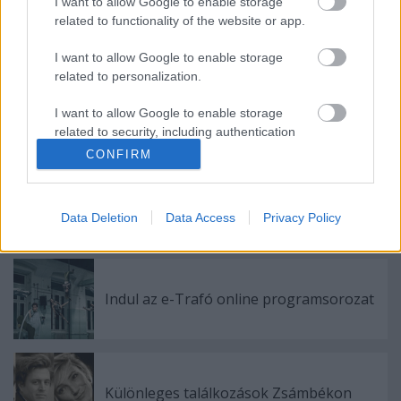
I want to allow Google to enable storage
fogalmaz.
related to functionality of the website or app.
A pályázat
itt
olvasható teljes terjedelemben.
I want to allow Google to enable storage
related to personalization.
I want to allow Google to enable storage
related to security, including authentication
Címkék:
pályázat
kaposvár
Csiky Gergely Színház
kultpol
functionality and fraud prevention, and other
CONFIRM
user protection.
Data Deletion
Data Access
Privacy Policy
Ajánlott bejegyzések:
Indul az e-Trafó online programsorozat
Különleges találkozások Zsámbékon