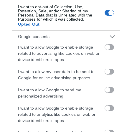
való támaszkodás mellett az innovációt és a
I want to opt-out of Collection, Use,
megújuló önálló arculat fontosságát emelte ki.
Retention, Sale, and/or Sharing of my
Personal Data that Is Unrelated with the
„
Elsődleges célom, hogy a Csiky Gergely Színház
Purposes for which it was collected.
tartósan a magyar színházi élet meghatározó
Opted Out
szereplője legyen: olyan teátrum, amely azonos
Google consents
művészeti igényesség mellett ugyanúgy képes felvállalni
a tabuk ledöntését, ahogy a hagyományok megőrzését
”
I want to allow Google to enable storage
- fogalmaz.
related to advertising like cookies on web or
device identifiers in apps.
„
Felkért művészeti vezetőmmel –
Olt Tamással
– valljuk,
hogy a színház kiemelt feladata a XXI. század
I want to allow my user data to be sent to
intermediális társadalma aktuális problémáinak
Google for online advertising purposes.
érzékeny, a magyar nyelviség és identitás prizmáján
keresztüli bemutatása
” – fűzi hozzá dolgozatában.
I want to allow Google to send me
personalized advertising.
Emellett a társművészetek felé történő nyitással egy
térségi kulturális központtá kívánja tenni a Csiky
I want to allow Google to enable storage
Gergely Színházat. „
Olyan unikális intézményt
related to analytics like cookies on web or
vizionálunk, amely a Kaposvár – Keszthely – Siófok
device identifiers in apps.
háromszög dinamikus kultúra-közvetítő centruma
” –