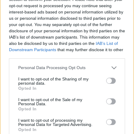
Fülöp Péter (jobbra) / Forrás: Csiky Gergely Színház
opt-out request is processed you may continue seeing
interest-based ads based on personal information utilized by
Egy évvel később
Fülöp Péter
megbízatását
us or personal information disclosed to third parties prior to
meghosszabbították, elsősorban azért, mert
your opt-out. You may separately opt-out of the further
gazdasági szakemberként a színház vezetése mellett
disclosure of your personal information by third parties on the
az átalakítást is képes menedzselni. Idén
IAB’s list of downstream participants. This information may
márciusban pedig kiírták az igazgatói pályázatot is,
also be disclosed by us to third parties on the
IAB’s List of
olyan kritériumokkal, amelyek érezhetően
Fülöp
Downstream Participants
that may further disclose it to other
Péternek
kedveznek. A kiírás ugyanis a felsőfokú
third parties.
színészvégzettség és az öt éves, színházi szakmai
Please note that this website/app uses one or more Google
gyakorlat mellett a jogász és a közgazdász
Personal Data Processing Opt Outs
services and may gather and store information including but
képzettséget is szakirányú végzettségként fogadja el,
not limited to your visit or usage behaviour. You may click to
I want to opt-out of the Sharing of my
emellett a hároméves, előadó-művészeti
personal data.
grant or deny consent to Google and its third-party tags to
szervezetben szerzett vezetői gyakorlat is kiválthatja
Opted In
use your data for below specified purposes in below Google
a fél évtizedes szakmai múltat.
Fülöp Péter
pedig
consent section.
éppen három éve dolgozik a kaposvári teátrumban,
I want to opt-out of the Sale of my
Personal Data.
valamint jogász és közgazdász diplomával
Opted In
rendelkezik.
I want to opt-out of processing my
Personal Data for Targeted Advertising.
Fülöp Péter
pályázatában az egykori, mára már-
Opted In
már legendává vált kaposvári korszak örökségére