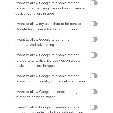
I want to allow Google to enable storage
related to advertising like cookies on web or
device identifiers in apps.
I want to allow my user data to be sent to
Google for online advertising purposes.
I want to allow Google to send me
personalized advertising.
Nagy Viktor az
Oscar
ban (fotó: Csatáry-Nagy
I want to allow Google to enable storage
Krisztina)
related to analytics like cookies on web or
device identifiers in apps.
John Fowles:
A lepkegyűjtő
I want to allow Google to enable storage
Június 11., 19:00, E78
related to functionality of the website or app.
Küzdelem az életben maradásért egy izgalmakkal
I want to allow Google to enable storage
teli thrillerben, miközben észrevétlenül elmosódik a
related to personalization.
határ fogoly és fogvatartó között –
Bereczki Zoltán
és
Ágoston Katalin
főszereplésével.
I want to allow Google to enable storage
related to security, including authentication