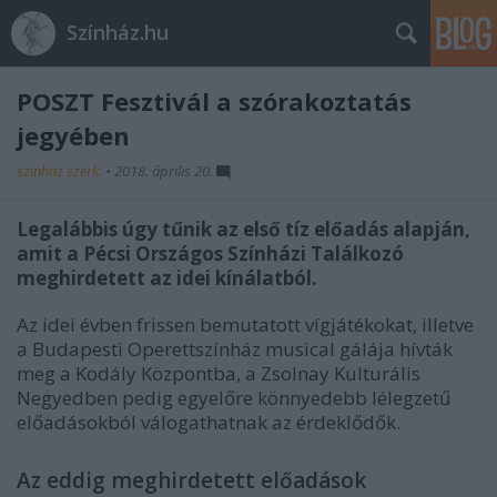
Színház.hu
POSZT Fesztivál a szórakoztatás
jegyében
szinhaz szerk.
•
2018. április 20.
Legalábbis úgy tűnik az első tíz előadás alapján,
amit a Pécsi Országos Színházi Találkozó
meghirdetett az idei kínálatból.
Az idei évben frissen bemutatott vígjátékokat, illetve
a Budapesti Operettszínház musical gálája hívták
meg a Kodály Központba, a Zsolnay Kulturális
Negyedben pedig egyelőre könnyedebb lélegzetű
előadásokból válogathatnak az érdeklődők.
Az eddig meghirdetett előadások