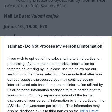
Pokorny Lia, Szabó Győző, Kálloy Molnár Péter
a
Beugró
ban (fotó: Szalóky Béla)
Neil LaBute:
Valami csajok
Június 10., 19:00, E78
Őze Áron
a szerelmes férfi, aki újra találkozik élete
fontos nőivel: őket mind
Pokorny Lia
alakítja négy
szinhaz -
Do Not Process My Personal Information
bravúrszerepben.
If you wish to opt-out of the sale, sharing to third parties, or
processing of your personal or sensitive information for
targeted advertising by us, please use the below opt-out
section to confirm your selection. Please note that after your
opt-out request is processed you may continue seeing
interest-based ads based on personal information utilized by
us or personal information disclosed to third parties prior to
your opt-out. You may separately opt-out of the further
disclosure of your personal information by third parties on the
IAB’s list of downstream participants. This information may
also be disclosed by us to third parties on the
IAB’s List of