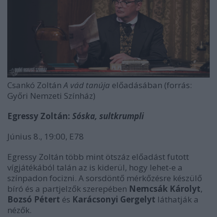
Csankó Zoltán
A vád tanúja
előadásában (forrás:
Győri Nemzeti Színház)
Egressy Zoltán:
Sóska, sultkrumpli
Június 8., 19:00, E78
Egressy Zoltán több mint ötszáz előadást futott
vígjátékából talán az is kiderül, hogy lehet-e a
színpadon focizni. A sorsdöntő mérkőzésre készülő
bíró és a partjelzők szerepében
Nemcsák Károlyt
,
Bozsó Pétert
és
Karácsonyi Gergelyt
láthatják a
nézők.