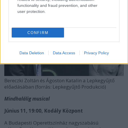
functionality and fraud prevention, and other
user protection.
CONFIRM
Data Deletion
Data Access
Privacy Policy
Bereczki Zoltán és Ágoston Katalin a Lepkegyűjtő
előadásában (forrás: Lepkegyűjtő Produkció)
Mindhalálig musical
Június 11, 19:00, Kodály Központ
A Budapesti Operettszínház nagyszabású