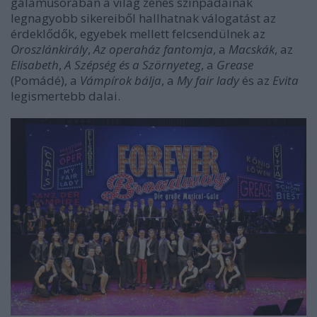
gálaműsorában a világ zenés színpadainak
legnagyobb sikereiből hallhatnak válogatást az
érdeklődők, egyebek mellett felcsendülnek az
Oroszlánkirály
,
Az operaház fantomja
, a
Macskák
, az
Elisabeth
,
A Szépség és a Szörnyeteg
, a
Grease
(Pomádé), a
Vámpírok bálja
, a
My fair lady
és az
Evita
legismertebb dalai.