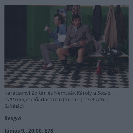
Karácsonyi Zoltán és Nemcsák Károly a
Sóska,
sultkrumpli
előadásában (forrás: József Attila
Színház)
Beugró
Június 9., 20:00, E78