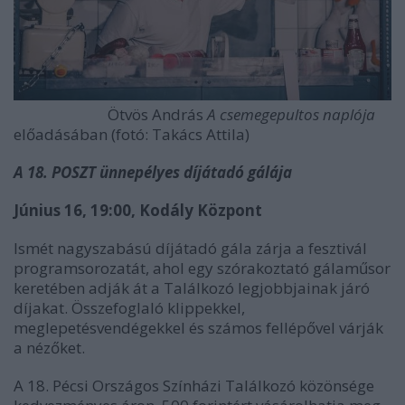
Ötvös András
A csemegepultos naplója
előadásában (fotó: Takács Attila)
A 18. POSZT ünnepélyes díjátadó gálája
Június 16, 19:00, Kodály Központ
Ismét nagyszabású díjátadó gála zárja a fesztivál
programsorozatát, ahol egy szórakoztató gálaműsor
keretében adják át a Találkozó legjobbjainak járó
díjakat. Összefoglaló klippekkel,
meglepetésvendégekkel és számos fellépővel várják
a nézőket.
A 18. Pécsi Országos Színházi Találkozó közönsége