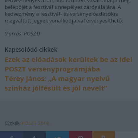
kedvezményes áron, 500 forintért vásárolhatja meg
belépőjét a fesztivál ünnepélyes zárógálájára. A
kedvezmény a fesztivál- és versenyelőadásokra
megváltott jegyek vonalkódjaival érvényesíthető.
(Forrás: POSZT)
Kapcsolódó cikkek
Ezek az előadások kerültek be az idei
POSZT versenyprogramjába
Térey János: „A magyar nyelvű
színház jólfésült és jól nevelt”
Címkék:
POSZT 2018.