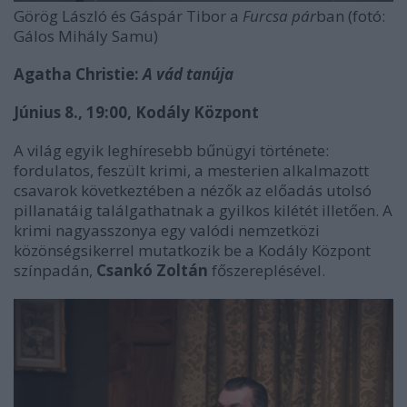
Görög László és Gáspár Tibor a
Furcsa pár
ban (fotó:
Gálos Mihály Samu)
Agatha Christie:
A vád tanúja
Június 8., 19:00, Kodály Központ
A világ egyik leghíresebb bűnügyi története:
fordulatos, feszült krimi, a mesterien alkalmazott
csavarok következtében a nézők az előadás utolsó
pillanatáig találgathatnak a gyilkos kilétét illetően. A
krimi nagyasszonya egy valódi nemzetközi
közönségsikerrel mutatkozik be a Kodály Központ
színpadán,
Csankó Zoltán
főszereplésével.