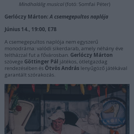
Mindhalálig musical
(fotó: Somfai Péter)
Gerlóczy Márton:
A csemegepultos naplója
Június 14., 19:00, E78
A csemegepultos naplója nem egyszerű
monodráma: valódi sikerdarab, amely néhány éve
teltházzal fut a fővárosban.
Gerlóczy Márton
szövege
Göttinger Pál
játékos, ötletgazdag
rendezésében és
Ötvös András
lenyűgöző játékával
garantált szórakozás.