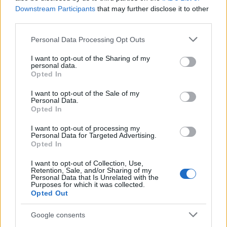
Downstream Participants
that may further disclose it to other
third parties.
Pokorny Lia és Őze Áron a
Valami csaj(ok)
Please note that this website/app uses one or more Google
Personal Data Processing Opt Outs
előadásában (forrás: Rózsavölgyi Szalon)
services and may gather and store information including but
not limited to your visit or usage behaviour. You may click to
I want to opt-out of the Sharing of my
personal data.
Claude Magnier:
Oscar
grant or deny consent to Google and its third-party tags to
Opted In
use your data for below specified purposes in below Google
Június 10., 19:00, Kodály Központ
consent section.
I want to opt-out of the Sale of my
Personal Data.
Claude Magnier
bohózatában
Louis de Funès
Opted In
tizenhárom év alatt több mint hatszázszor játszotta
I want to opt-out of processing my
Barnier szerepét – amit filmen később
Sylvester
Personal Data for Targeted Advertising.
Stallone
tett ismertté az egész világon. A Kodály
Opted In
Központ színpadán a vígjáték két főszerepét
Nagy
I want to opt-out of Collection, Use,
Viktor
és
Gubás Gabi
alakítja.
Retention, Sale, and/or Sharing of my
Personal Data that Is Unrelated with the
Purposes for which it was collected.
Opted Out
Google consents