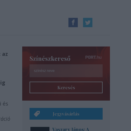
 az
Színészkereső
i
dig
Keresés
i és
Jegyvásárlás
ráció
Vaszary János: A