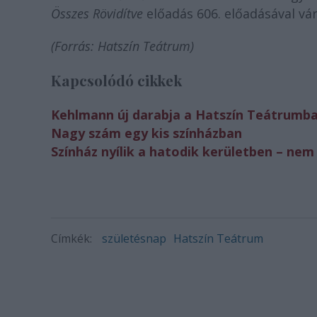
Összes Rövidítve
előadás 606. előadásával vá
(Forrás: Hatszín Teátrum)
Kapcsolódó cikkek
Kehlmann új darabja a Hatszín Teátrumb
Nagy szám egy kis színházban
Színház nyílik a hatodik kerületben – ne
Címkék:
születésnap
Hatszín Teátrum