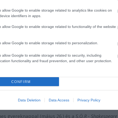
o allow Google to enable storage related to analytics like cookies on
evice identifiers in apps.
o allow Google to enable storage related to functionality of the website
o allow Google to enable storage related to personalization.
o allow Google to enable storage related to security, including
cation functionality and fraud prevention, and other user protection.
ám)
CONFIRM
 ünnepli a születésnapját. Április 30-ig 30%-kal
a nézők a gyerek előadásokra, így
A rendíthetetlen
lt cipellők
re, a
Bumbá
ra és az
Az úgy volt…
-ra, emellet
Data Deletion
Data Access
Privacy Policy
é
re is jár 20% kedvezmény.
es gyereknappal (május 26.) és a
S.Ö.R - Shakespeare