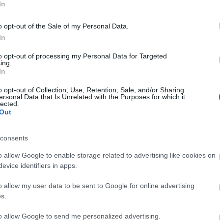
 a befogadott felnőtt előadások és gyerekeknek sz
In
ett be nagykorúságába a színház. A
Petrik Andrea
é
o opt-out of the Sale of my Personal Data.
nt
rendezésében színre vitt produkció április 22-i es
In
tiszteli jelenlétével az író,
Daniel Kehlmann
is. A
 Nemzetközi Könyvfesztivál díszvendége – külön kér
to opt-out of processing my Personal Data for Targeted
ing.
ely után közönségtalálkozón válaszol a nézők
In
o opt-out of Collection, Use, Retention, Sale, and/or Sharing
ersonal Data that Is Unrelated with the Purposes for which it
lected.
Out
consents
o allow Google to enable storage related to advertising like cookies on
evice identifiers in apps.
o allow my user data to be sent to Google for online advertising
s.
to allow Google to send me personalized advertising.