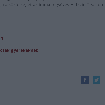
rja a közönséget az immár egyéves Hatszín Teátrum
an
m csak gyerekeknek