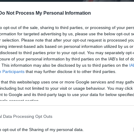
Do Not Process My Personal Information
to opt-out of the sale, sharing to third parties, or processing of your per
formation for targeted advertising by us, please use the below opt-out s
r selection. Please note that after your opt-out request is processed y
ban (fotó: Draskovics Ádám)
eing interest-based ads based on personal information utilized by us or
disclosed to third parties prior to your opt-out. You may separately opt-
rei és fellépő színészei között találhatjuk a hazai
losure of your personal information by third parties on the IAB’s list of
. This information may also be disclosed by us to third parties on the
IA
it. A közönség rendszeresen találkozhat az Orlai
Participants
that may further disclose it to other third parties.
na Produkció előadásaival a Jókai utcában. Ebben a
 that this website/app uses one or more Google services and may gath
 Judit
Loveshake
című produkciója vagy épp a Hatsz
including but not limited to your visit or usage behaviour. You may click 
ona
, és a nyitás óta szép sikerrel fut a
Janikovszky
É
 to Google and its third-party tags to use your data for below specifi
előadás is. A legkisebbeknek mesedarabokkal készü
ogle consent section.
l Adrian Mole naplójának színpadi változatát kínálja
l Data Processing Opt Outs
produkció, mely a teátrum első saját, felnőtt
o opt-out of the Sharing of my personal data.