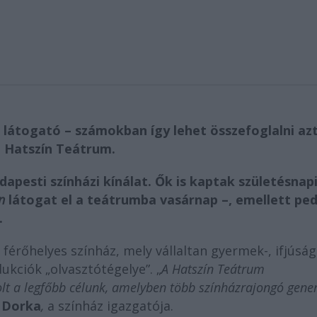
 l
átogató – számokban így lehet összefoglalni azt
 Hatszí
n Te
átrum.
dapesti színházi kínálat.
Ők is kaptak születésnap
n
látogat el a teátrumba vasárnap
–
, emellett pe
.
férőhelyes színház, mely vállaltan gyermek-, ifjúság
ukciók „olvasztótégelye”. „
A Hatszí
n Te
átrum
olt a legfőbb célunk, amelyben több színhá
zrajong
ó gene
i Dorka
,
a színház igazgatója.