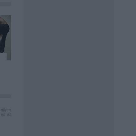
milyen
és az