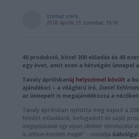
szinhaz szerk.
2018. április 21. szombat, 15:16
40 produkció,
közel 300 előadás
é
s 40 ezer
egy évet, amit ezen a hétvégén ünnepel a
Tavaly áprilisban
új helyszí
nnel b
ővült
a bu
ajándékot
–
a világhírű író,
Daniel Kehlman
az ünnepelt is megajándékozza a nézőket
Tavaly áprilisban nyitotta meg kapuit a 238 
felnőtt előadások, befogadott és saját prod
megnyitásával egy olyan játéktér létrehozása v
is otthon
érezheti magát
” – mondja
Gálvölgy