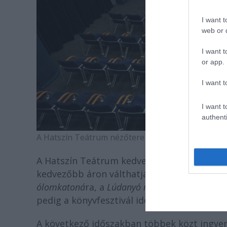
I want t
web or d
I want t
or app.
I want t
I want t
authenti
A Hatszín Teátrum nézőtere (fotó: Draskovics Ád
A Hatszín Teátrum kedvezményes akciókkal is
kedvezőbb áron válthatják meg belépőiket 
ólomkatoná
ra, a
Lúdanyó meséi
re, a
Széttánco
pedig a könyvfesztivál ideje alatt a
Szentest
A következő időszakban többek közt ingyen