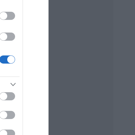
óló
s
téje
ése