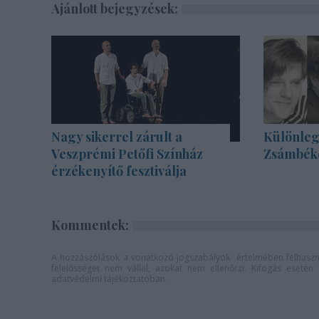
Ajánlott bejegyzések:
Nagy sikerrel zárult a
Különleg
Veszprémi Petőfi Színház
Zsámbék
érzékenyítő fesztiválja
Kommentek:
A hozzászólások a
vonatkozó jogszabályok
értelmében felhaszná
felelősséget nem vállal, azokat nem ellenőrzi. Kifogás eseté
adatvédelmi tájékoztatóban
.