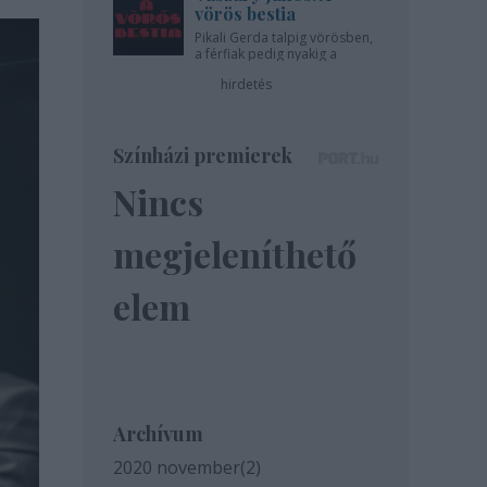
vörös bestia
Pikali Gerda talpig vörösben,
a férfiak pedig nyakig a
pácban - az Újszínházban!
hirdetés
Színházi premierek
Nincs
megjeleníthető
elem
Archívum
2020 november
(
2
)