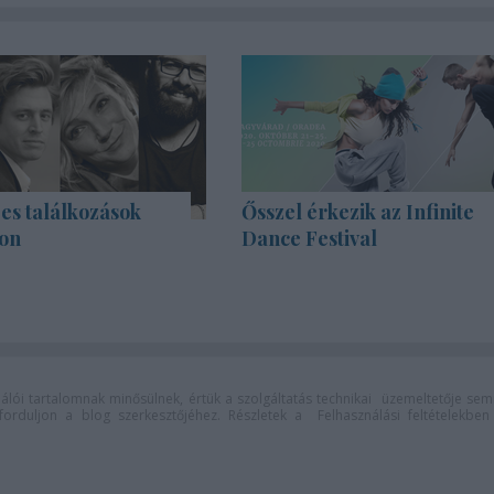
es találkozások
Ősszel érkezik az Infinite
on
Dance Festival
lói tartalomnak minősülnek, értük a
szolgáltatás technikai
üzemeltetője sem
n forduljon a blog szerkesztőjéhez. Részletek a
Felhasználási feltételekben