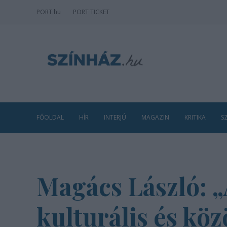
PORT
.hu
PORT TICKET
FŐOLDAL
HÍR
INTERJÚ
MAGAZIN
KRITIKA
S
Magács László: 
kulturális és köz