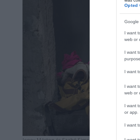
Opted 
Google 
I want t
web or d
I want t
purpose
I want 
I want t
web or d
I want t
or app.
I want t
I want t