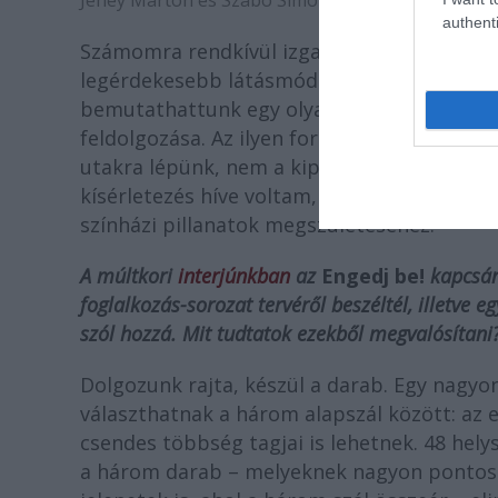
Jeney Márton és Szabó Simon (fotó: Kuttner Ádám
authenti
Számomra rendkívül izgalmas kihívás volt, 
legérdekesebb látásmódú magyar filmes ren
bemutathattunk egy olyan műfajú történetet
feldolgozása. Az ilyen formabontó kísérlete
utakra lépünk, nem a kipróbált, megszokot
kísérletezés híve voltam, mert bár benne va
színházi pillanatok megszületéséhez.
A múltkori
interjúnkban
az
Engedj be!
kapcsán
foglalkozás-sorozat tervéről beszéltél, illetve 
szól hozzá. Mit tudtatok ezekből megvalósítani
Dolgozunk rajta, készül a darab. Egy nagyo
választhatnak a három alapszál között: az 
csendes többség tagjai is lehetnek. 48 helys
a három darab – melyeknek nagyon pontosa