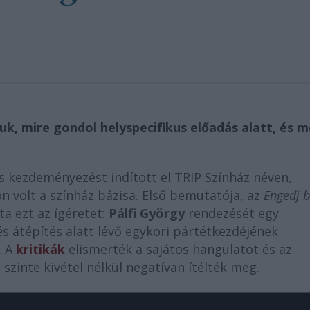
uk, mire gondol helyspecifikus előadás alatt, és m
 kezdeményezést indított el TRIP Színház néven,
ón volt a színház bázisa. Első bemutatója, az
Engedj b
ta ezt az ígéretet:
Pálfi György
rendezését egy
 átépítés alatt lévő egykori pártétkezdéjének
. A
kritikák
elismerték a sajátos hangulatot és az
szinte kivétel nélkül negatívan ítélték meg.