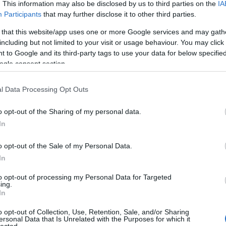
yon fontos eleme: a helyszín és az atmoszféra, amit
. This information may also be disclosed by us to third parties on the
IA
és kiemelt és dicsért. Ez maximálisan visszaigazolja 
Participants
that may further disclose it to other third parties.
itottság. Maga az előadás fogadtatása valóban
 that this website/app uses one or more Google services and may gath
including but not limited to your visit or usage behaviour. You may click 
 to Google and its third-party tags to use your data for below specifi
ogle consent section.
ifikus színházzal, mely Magyarországon még nagyon
l Data Processing Opt Outs
épéstől „mesélte a tér”, így sokkal könnyebb volt
 biztosítása hihetetlen mennyiségű erőforrást emész
o opt-out of the Sharing of my personal data.
In
rrel ismerkedünk meg, a következő előadást már sokk
o opt-out of the Sale of my Personal Data.
In
to opt-out of processing my Personal Data for Targeted
ing.
In
o opt-out of Collection, Use, Retention, Sale, and/or Sharing
ersonal Data that Is Unrelated with the Purposes for which it
lected.