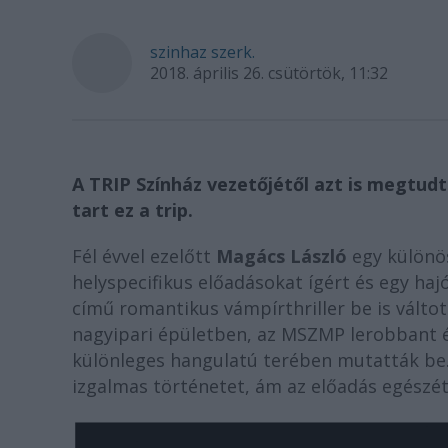
szinhaz szerk.
2018. április 26. csütörtök, 11:32
A TRIP Színház vezetőjétől azt is megtudt
tart ez a trip.
Fél évvel ezelőtt
Magács László
egy különös
helyspecifikus előadásokat ígért és egy haj
című romantikus vámpírthriller be is váltot
nagyipari épületben, az MSZMP lerobbant és
különleges hangulatú terében mutatták be
izgalmas történetet, ám az előadás egészét 