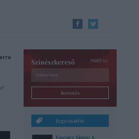
erre
Színészkereső
e!
Keresés
Jegyvásárlás
Vaszary János: A