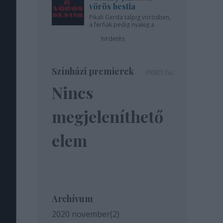
vörös bestia
Pikali Gerda talpig vörösben,
a férfiak pedig nyakig a
pácban - az Újszínházban!
hirdetés
Színházi premierek
Nincs
megjeleníthető
elem
Archívum
2020 november
(
2
)