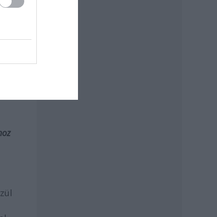
üli
hoz
zül