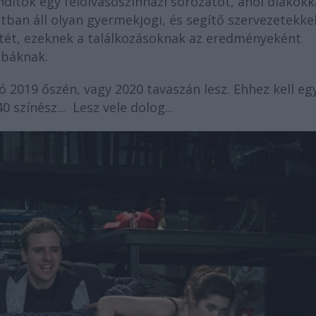
indítok egy felolvasószínházi sorozatot, ahol diákokk
atban áll olyan gyermekjogi, és segítő szervezetekkel
etét, ezeknek a találkozásoknak az eredményeként
óbáknak.
 2019 őszén, vagy 2020 tavaszán lesz. Ehhez kell eg
0 színész... Lesz vele dolog...