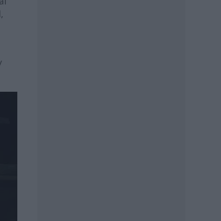
al
,
y