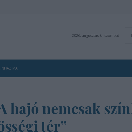
2026. augusztus 8., szombat
ZÍNHÁZ MA
„A hajó nemcsak szí
össégi tér”