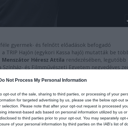
féle gyermek- és felnőtt előadások befogadó
, a TRIP Hajón (egykori Kassa hajó) mutatták be töb
t
Menszátor Héresz Attila
rendezésében, legutóbb
a a Színház- és Filmművészeti Egyetem negyedéves ze
Do Not Process My Personal Information
éléve elindult utazás (trip), vagy a hajóval együtt v
to opt-out of the sale, sharing to third parties, or processing of your per
ményezés.
formation for targeted advertising by us, please use the below opt-out s
r selection. Please note that after your opt-out request is processed y
eléggé lesújtó kritikákat kapott. Ennyi idő távlatából
eing interest-based ads based on personal information utilized by us or
okat vontál le belőle?
disclosed to third parties prior to your opt-out. You may separately opt-
losure of your personal information by third parties on the IAB’s list of