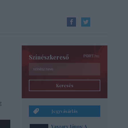
Színészkereső
Keresés
g
Jegyvásárlás
Vaszary János: A