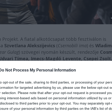
Projekt. A fiatal alkotócsapat több fesztiválon is
sa
Szvetlana Alekszijevics
(
Csernobili ima
) és
Wladim
ear Gulag
) szövegei nyomán készült, rendezője
Cosm
Udvari Tímea, Imecs-Magdó Levente, Csepei Zsolt
Do Not Process My Personal Information
lkoznak, hiszen
„Az elme is csak egy bizonyos mértékű
ikapcsolna. Erre a logikára támaszkodva, ha egy olyan
to opt-out of the sale, sharing to third parties, or processing of your per
formation for targeted advertising by us, please use the below opt-out s
zeletünket, akkor azt a konklúziót vonjuk le, hogy a ves
r selection. Please note that after your opt-out request is processed y
eje lejárt. Csernobil változtatta meg. (…) Neked mindegy,
eing interest-based ads based on personal information utilized by us or
éig?”.
disclosed to third parties prior to your opt-out. You may separately opt-
losure of your personal information by third parties on the IAB’s list of