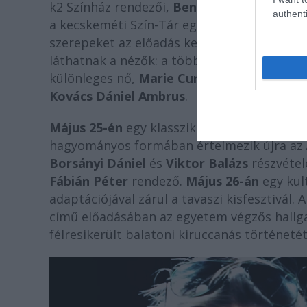
k2 Színház rendezői,
Benkó Bence
és
Fábi
authenti
a kecskeméti Szín-Tár egyetemi színházi tal
szerepeket az előadás kezdetén, így minde
láthatnak a nézők: a többek között a Forte
különleges nő,
Marie Curie
életét eleveníti 
Kovács Dániel
Ambrus
.
Május 25-én
egy klasszikussal tér vissza 
hagyományos formában értelmezik újra az
Borsányi Dániel
és
Viktor Balázs
részvétel
Fábián Péter
rendező.
Május 26-án
egy kult
adaptációjával zárul a tavaszi kisfesztivál. 
című előadásában az egyetem végzős hallg
félresikerült balatoni kiruccanás történeté