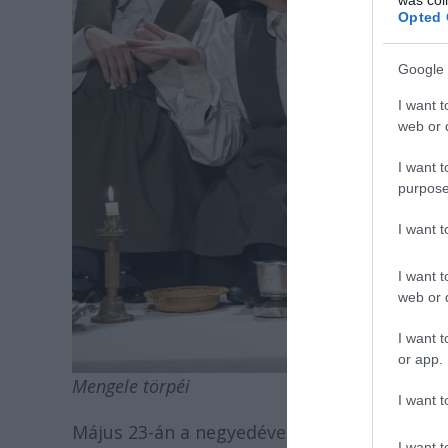
Opted 
Google 
I want t
web or d
I want t
purpose
I want 
I want t
web or d
I want t
or app.
Mengele törpéi
I want t
Május 23-án a negyedéves kaposvári diáko
I want t