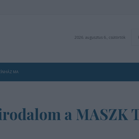
2026. augusztus 6., csütörtök
ZÍNHÁZ MA
 irodalom a MASZK T