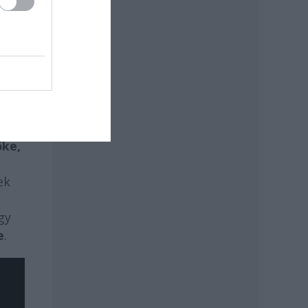
yert
ák a
mát
őke,
ek
gy
e
.