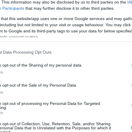
21
plusz
kisfesztivál
, ezúttal öt alkotócsapat előadás
. This information may also be disclosed by us to third parties on the
IA
Participants
that may further disclose it to other third parties.
at ismét a fiatalokra fókuszál – a színpadon és a
rt és kevésbé ismert nők történeteit dolgozza fel.
 that this website/app uses one or more Google services and may gath
yet a Kaposvári Egyetem II. éves hallgatóival állítot
including but not limited to your visit or usage behaviour. You may click 
 to Google and its third-party tags to use your data for below specifi
amarosban született törpe testalkatú
Ovics Eizik
ogle consent section.
ét dolgozza fel. A gyerekek a húszas-harmincas éve
i sikereket arattak, majd 1944-ben a zsidó közösség
l Data Processing Opt Outs
lták, ahol ők lettek Josef Mengele kedvenc foglyai,
o opt-out of the Sharing of my personal data.
In
o opt-out of the Sale of my Personal Data.
In
to opt-out of processing my Personal Data for Targeted
ing.
In
o opt-out of Collection, Use, Retention, Sale, and/or Sharing
ersonal Data that Is Unrelated with the Purposes for which it
lected.