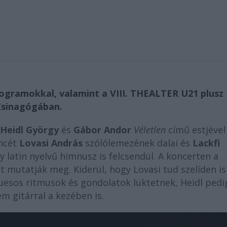
ogramokkal, valamint a VIII. THEALTER U21 plusz
 Zsinagógában.
Heidl György
és
Gábor Andor
Véletlen
című estjével
incét
Lovasi András
szólólemezének dalai és
Lackfi
 latin nyelvű himnusz is felcsendül. A koncerten a
at mutatják meg. Kiderül, hogy Lovasi tud szelíden is
luesos ritmusok és gondolatok lüktetnek, Heidl pedi
m gitárral a kezében is.