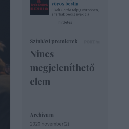
vörös bestia
Pikali Gerda talpig vörösben,
a férfiak pedig nyakig a
pácban - az Újszínházban!
hirdetés
Színházi premierek
Nincs
megjeleníthető
elem
Archívum
2020 november
(
2
)