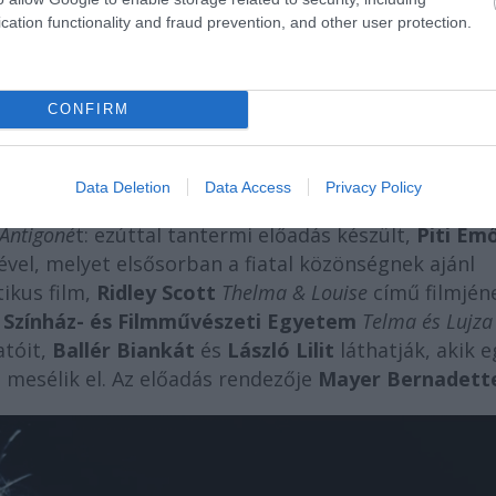
án Péter
állított színpadra. Az előadás tavaly díjat n
cation functionality and fraud prevention, and other user protection.
álkozón, különlegessége, hogy a szereplők kisorsolj
n előadás kicsit más lesz. Május 24-én egy monodrá
 Társulat
Toldi
jából ismert
Gyöngy Zsuzsa
egy
CONFIRM
fel a
Radioaktiv
című előadásban, melynek rendezője
Data Deletion
Data Access
Privacy Policy
a k2 Színház. A tőlük megszokott módon most sem
Antigoné
t: ezúttal tantermi előadás készült,
Piti Em
ével, melyet elsősorban a fiatal közönségnek ajánl
ikus film,
Ridley Scott
Thelma & Louise
című filmjén
A
Színház- és Filmművészeti Egyetem
Telma és Lujza
atóit,
Ballér Biankát
és
László Lilit
láthatják, akik e
t mesélik el. Az előadás rendezője
Mayer Bernadett