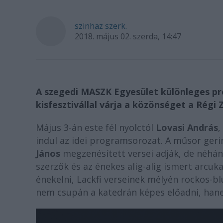
szinhaz szerk.
2018. május 02. szerda, 14:47
A szegedi MASZK Egyesület különleges pr
kisfesztivállal várja a közönséget a Régi
Május 3-án este fél nyolctól
Lovasi András
,
indul az idei programsorozat. A műsor ger
János
megzenésített versei adják, de néhány
szerzők és az énekes alig-alig ismert arcuk
énekelni, Lackfi verseinek mélyén rockos-b
nem csupán a katedrán képes előadni, hane