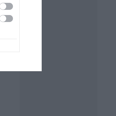
n a
on
ímű
a,