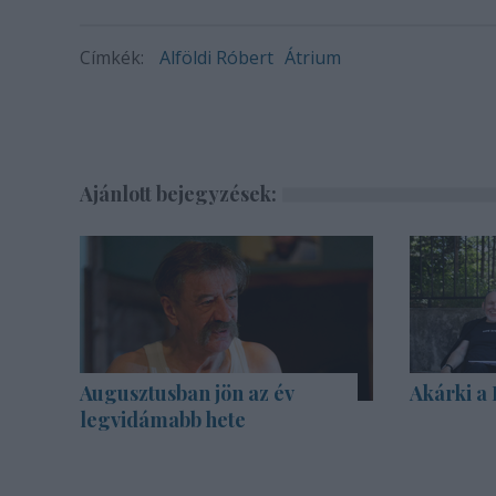
Címkék:
Alföldi Róbert
Átrium
Ajánlott bejegyzések:
Augusztusban jön az év
Akárki a
legvidámabb hete