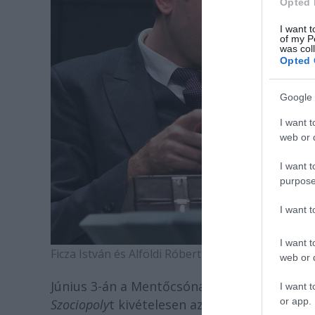
Opted 
I want t
of my P
was col
Opted 
Google 
I want t
web or d
I want t
purpose
I want 
I want t
Ficza István és Alföldi Róbert az
Igenis, miniszerelnö
web or d
Június 3-án a Mentőcsónak Egység és a GYER
I want t
or app.
Szociopoly
t kivételesen az Átrium színpadán