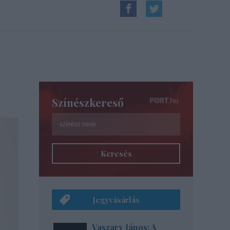
Színészkereső
Keresés
Jegyvásárlás
Vaszary János: A