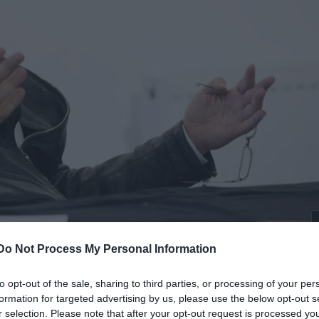
Do Not Process My Personal Information
arasztopera
előadással kezdi a hónapot, június 7-én é
to opt-out of the sale, sharing to third parties, or processing of your per
formation for targeted advertising by us, please use the below opt-out s
ával búcsúztatja az évadot.
r selection. Please note that after your opt-out request is processed y