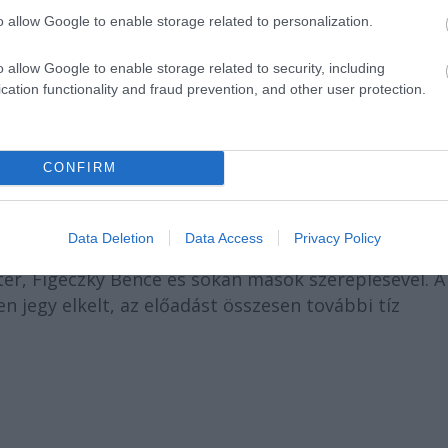
o allow Google to enable storage related to personalization.
ásához ér, július 12-én a negyedik születésnapját
az előadással zárjuk az évadot. A további előadások:
o allow Google to enable storage related to security, including
cation functionality and fraud prevention, and other user protection.
ét szabadtéri meghívásnak tesz eleget: június 16-á
-án pedig a debreceni Nagyerdei Szabadtéri Színpad
CONFIRM
tatójára:
Alföldi Róbert
állítja színpadra a
Chicago
c
Data Deletion
Data Access
Privacy Policy
 Nóra, Sodró Eliza, Hernádi Judit / Csarnóy Zsuzsann
éter, Figeczky Bence és sokan mások szereplésével. A
 jegy elkelt, az előadást összesen további tíz