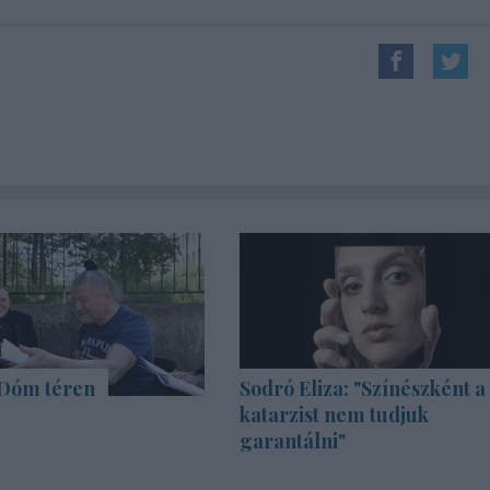
 Dóm téren
Sodró Eliza: "Színészként a
katarzist nem tudjuk
garantálni"