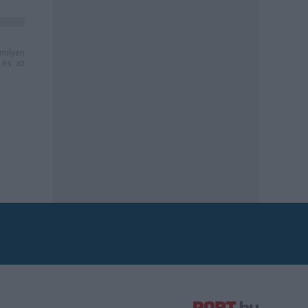
milyen
és az