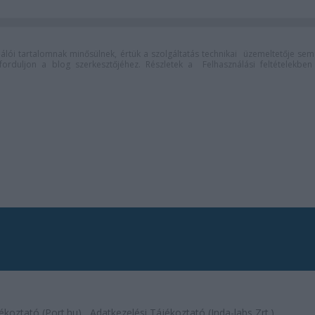
lói tartalomnak minősülnek, értük a
szolgáltatás technikai
üzemeltetője sem
n forduljon a blog szerkesztőjéhez. Részletek a
Felhasználási feltételekben
ékoztató (Port.hu)
Adatkezelési Tájékoztató (Inda-labs Zrt.)