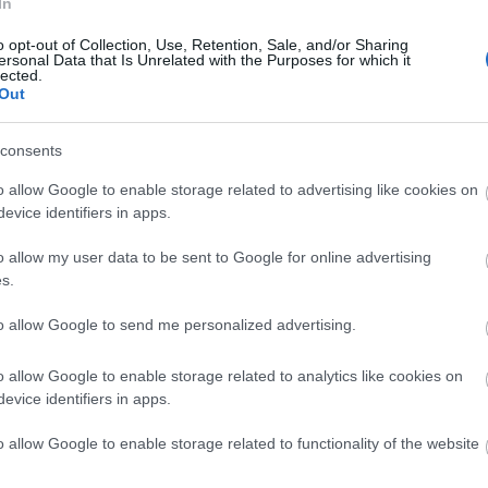
In
o opt-out of Collection, Use, Retention, Sale, and/or Sharing
ersonal Data that Is Unrelated with the Purposes for which it
lected.
Out
consents
o allow Google to enable storage related to advertising like cookies on
evice identifiers in apps.
o allow my user data to be sent to Google for online advertising
s.
to allow Google to send me personalized advertising.
o allow Google to enable storage related to analytics like cookies on
k úr!
előadásában (forrás: Átrium)
evice identifiers in apps.
E Gyerekesély Egyesület interaktív társasjátékát, a
o allow Google to enable storage related to functionality of the website
 játszhatják az érdeklődők.