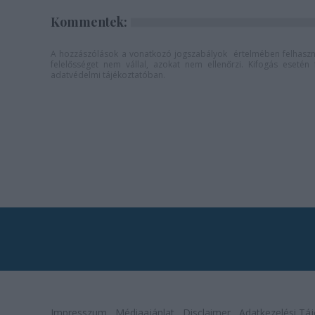
Kommentek:
A hozzászólások a
vonatkozó jogszabályok
értelmében felhaszná
felelősséget nem vállal, azokat nem ellenőrzi. Kifogás eseté
adatvédelmi tájékoztatóban
.
Impresszum
Médiaajánlat
Disclaimer
Adatkezelési Táj