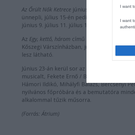
I want t
Az Őrült Nők Ketrece
június 5-én a 200. előad
ünnepli, július 15-én pedig az Átrium ezzel 
I want t
június 9. július 11. július 13. július 14.
authenti
Az
Egy, kettő, három
című előadásuk nyáron k
Kőszegi Várszínházban, június 25-én és 26
lesz látható.
Június 23-án kerül sor az évad utolsó bemu
musicalt, Fekete Ernő / Brasch Bence, Parti
Hámori Ildikó, Mihályfi Balázs, Bercsényi P
nyilvános főpróbára és a bemutatóra minden
alkalommal tűzik műsorra.
(Forrás: Átrium)