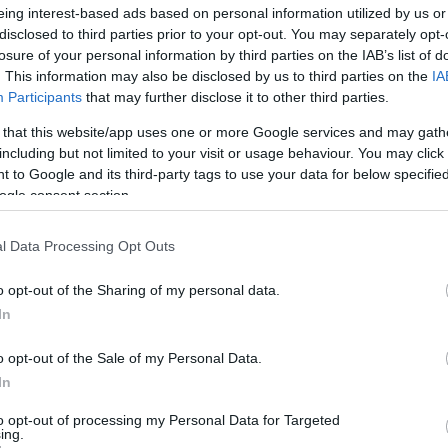
eing interest-based ads based on personal information utilized by us or
enis, miniszterelnök úr!
május 27-re leegyeztetett és
disclosed to third parties prior to your opt-out. You may separately opt-
 Örökségkezelő Nonprofit Kft.
továbbra is ismeretl
losure of your personal information by third parties on the IAB’s list of
lemondta
. Az előadást Szigetváron, a Vigadó Kultur
. This information may also be disclosed by us to third parties on the
IA
Participants
that may further disclose it to other third parties.
az eredeti napon két előadást is sikerült műsorra tűz
 that this website/app uses one or more Google services and may gath
 Átrium is műsorra tűzi még egyszer az előadást az
including but not limited to your visit or usage behaviour. You may click 
lesz látható a
Hevér Gábor
és
Alföldi Róbert
 to Google and its third-party tags to use your data for below specifi
ogle consent section.
ében, a BBC világhírű sorozata alapján készült
l Data Processing Opt Outs
o opt-out of the Sharing of my personal data.
In
o opt-out of the Sale of my Personal Data.
In
to opt-out of processing my Personal Data for Targeted
ing.