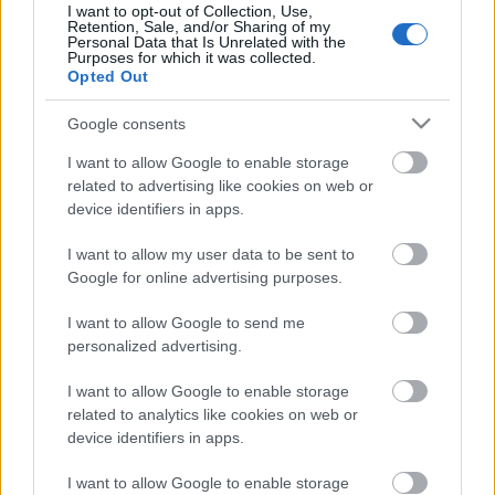
I want to opt-out of Collection, Use,
Retention, Sale, and/or Sharing of my
Personal Data that Is Unrelated with the
Purposes for which it was collected.
Opted Out
Google consents
I want to allow Google to enable storage
related to advertising like cookies on web or
device identifiers in apps.
I want to allow my user data to be sent to
Google for online advertising purposes.
Az állatok nyelvén tudó juhász
I want to allow Google to send me
A veszprémi Kabóca Bábszínháznak hét bemutatója
personalized advertising.
lesz a következő évadban, amelyben havonta egy
vasárnapon családi napot rendeznek: egy-egy
I want to allow Google to enable storage
vendégjáték mellett koncertek, kézműves programok
related to analytics like cookies on web or
várják majd az érdeklődőket.
device identifiers in apps.
(Forrás: MTI)
I want to allow Google to enable storage