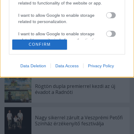
related to functionality of the website or app.
I want to allow Google to enable storage
related to personalization.
Címkék:
fesztivál
veszprém
gyermek
báb
Kabóca
I want to allow Google to enable storage
Bábszínház
related to security, including authentication
CONFIRM
functionality and fraud prevention, and other
user protection.
Data Deletion
Data Access
Privacy Policy
Ajánlott bejegyzések:
Rögtön dupla premierrel kezdi az új
évadot a Radnóti
Nagy sikerrel zárult a Veszprémi Petőfi
Színház érzékenyítő fesztiválja