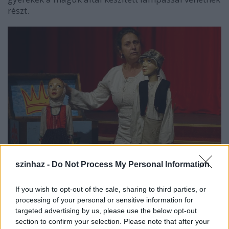
részt.
Écsi Gyöngyi
A világ kenyere
előadásában
szinhaz -
Do Not Process My Personal Information
A fesztivált megelőző napon a hagyományokhoz
híven óriásbábok, gólyalábasok vonulnak fel a
If you wish to opt-out of the sale, sharing to third parties, or
veszprémi sétálóutcán, június 16-án, szombaton
processing of your personal or sensitive information for
délelőtt pedig
Écsi Gyöngyi
A világ kenyere
című
targeted advertising by us, please use the below opt-out
előadása nyitja a programsorozatot a Kolostorok és
section to confirm your selection. Please note that after your