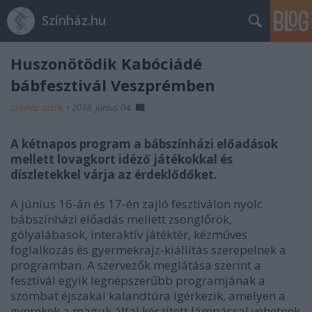
Színház.hu
Huszonötödik Kabóciádé
bábfesztivál Veszprémben
szinhaz szerk.
•
2018. június 04.
A kétnapos program a bábszínházi előadások
mellett lovagkort idéző játékokkal és
díszletekkel várja az érdeklődőket.
A június 16-án és 17-én zajló fesztiválon nyolc
bábszínházi előadás mellett zsonglőrök,
gólyalábasok, interaktív játéktér, kézműves
foglalkozás és gyermekrajz-kiállítás szerepelnek a
programban. A szervezők meglátása szerint a
fesztivál egyik legnépszerűbb programjának a
szombat éjszakai kalandtúra ígérkezik, amelyen a
gyerekek a maguk által készített lámpással vehetnek