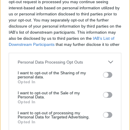
Kertek rendezvénytéren. Ezt követően tűzzsonglőrök
opt-out request is processed you may continue seeing
lépnek a közönség elé és sárkánymaszkot viselő
interest-based ads based on personal information utilized by
óriásbábokkal is lehet majd találkozni.
us or personal information disclosed to third parties prior to
your opt-out. You may separately opt-out of the further
A
Pulcinella kertészkedik
, valamint
A három kismalac
disclosure of your personal information by third parties on the
IAB’s list of downstream participants. This information may
című bábelőadást a Ziránó Színház előadásában
also be disclosed by us to third parties on the
IAB’s List of
láthatják a nézők, az Aranygyapjú Társulat pedig az
Downstream Participants
that may further disclose it to other
Ének Szent György vitézről
című zenés bábjátékkal
third parties.
várja a fesztiválozókat.
Please note that this website/app uses one or more Google
Personal Data Processing Opt Outs
A fesztivál második napján az Aranyszamár Színház
services and may gather and store information including but
előadását láthatják az érdeklődők,
Az állatok nyelvén
not limited to your visit or usage behaviour. You may click to
I want to opt-out of the Sharing of my
tudó juhász
címmel. Ezt követően
A bőgős fia meg az
personal data.
grant or deny consent to Google and its third-party tags to
Opted In
ördögök
című előadással a szatmárnémeti Brighella
use your data for below specified purposes in below Google
Bábtagozat lép színpadra, majd a Pegazus
consent section.
I want to opt-out of the Sale of my
Bábszínház előadásában az
Öcsém, facsiga!
című
Personal Data.
Opted In
interaktív zenés játék részesei lehetnek a vállalkozó
kedvűek. Vasárnap este táncház és a Sub Rosa
I want to opt-out of processing my
Régizene Együttes muzsikája zárja a fesztivált.
Personal Data for Targeted Advertising.
Opted In