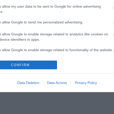
o allow my user data to be sent to Google for online advertising
s.
lói tartalomnak minősülnek, értük a
szolgáltatás technikai
üzemeltetője sem
n forduljon a blog szerkesztőjéhez. Részletek a
Felhasználási feltételekben
to allow Google to send me personalized advertising.
o allow Google to enable storage related to analytics like cookies on
evice identifiers in apps.
o allow Google to enable storage related to functionality of the website
CONFIRM
o allow Google to enable storage related to personalization.
o allow Google to enable storage related to security, including
Data Deletion
Data Access
Privacy Policy
cation functionality and fraud prevention, and other user protection.