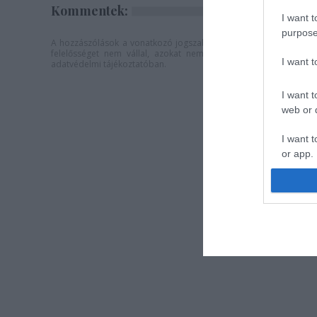
Kommentek:
I want t
purpose
A hozzászólások a
vonatkozó jogszabályok
értelmében felhaszná
felelősséget nem vállal, azokat nem ellenőrzi. Kifogás eseté
I want 
adatvédelmi tájékoztatóban
.
I want t
web or d
I want t
or app.
I want t
I want t
authenti