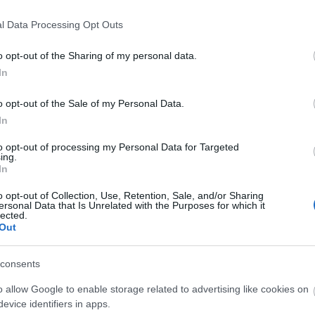
l Data Processing Opt Outs
o opt-out of the Sharing of my personal data.
In
o opt-out of the Sale of my Personal Data.
In
to opt-out of processing my Personal Data for Targeted
ing.
In
o opt-out of Collection, Use, Retention, Sale, and/or Sharing
ersonal Data that Is Unrelated with the Purposes for which it
lected.
Out
adra kilenc
Gasztronómiai utazás
val készül a
Karinthy koponyája körül
consents
áz
o allow Google to enable storage related to advertising like cookies on
evice identifiers in apps.