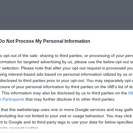
nségszervező munkakörökbe várja a jelentkezőke
Do Not Process My Personal Information
to opt-out of the sale, sharing to third parties, or processing of your per
formation for targeted advertising by us, please use the below opt-out s
 rendelkező személy, minimum középfokú végzettség;
r selection. Please note that after your opt-out request is processed y
 rendelkező személy.
eing interest-based ads based on personal information utilized by us or
disclosed to third parties prior to your opt-out. You may separately opt-
ókat Nosz Botond fővilágosítónál kaphatóak. Telef
losure of your personal information by third parties on the IAB’s list of
. This information may also be disclosed by us to third parties on the
IA
akörről részletes tájékoztatást Miklós Irén főszer
Participants
that may further disclose it to other third parties.
 that this website/app uses one or more Google services and may gath
including but not limited to your visit or usage behaviour. You may click 
 to Google and its third-party tags to use your data for below specifi
ogle consent section.