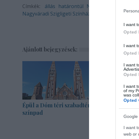
Címkék:
állás
határontúl
Nagyvárad
Persona
Nagyváradi Szigligeti Színház
I want t
Opted 
I want t
Ajánlott bejegyzések:
Opted 
I want 
Advertis
Opted 
I want t
of my P
was col
Opted 
Épül a Dóm téri szabadtéri
A jövő év
színpad
bemutató
Google 
Vígszính
I want t
web or d