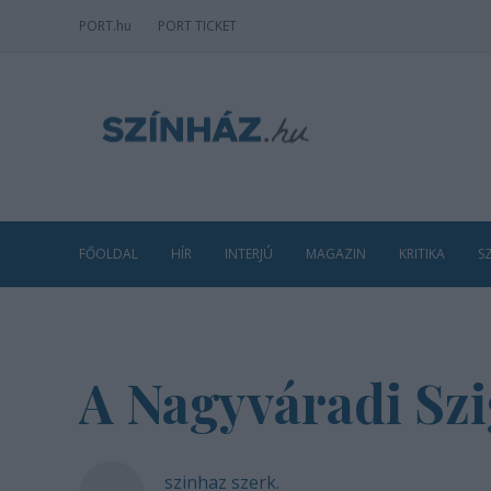
PORT
.hu
PORT TICKET
FŐOLDAL
HÍR
INTERJÚ
MAGAZIN
KRITIKA
S
A Nagyváradi Szi
szinhaz szerk.