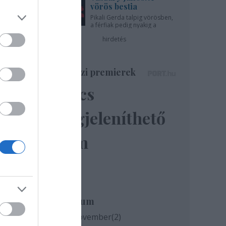
vörös bestia
Pikali Gerda talpig vörösben,
a férfiak pedig nyakig a
pácban - az Újszínházban!
hirdetés
Színházi premierek
Nincs
megjeleníthető
elem
Archívum
2020 november
(
2
)