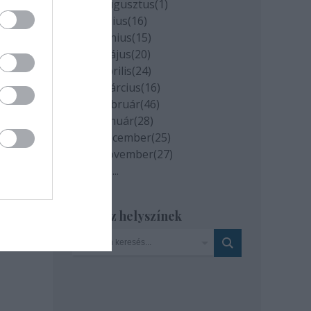
2020 augusztus
(
1
)
2020 július
(
16
)
2020 június
(
15
)
milyen
és az
2020 május
(
20
)
2020 április
(
24
)
2020 március
(
16
)
2020 február
(
46
)
2020 január
(
28
)
2019 december
(
25
)
2019 november
(
27
)
Tovább
...
Szinház helyszínek