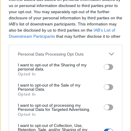
szörnyeteg
, az
Aladdin
, a
Kis hableány
és a
Notre
us or personal information disclosed to third parties prior to
Dame-i toronyőr
alkotója.
your opt-out. You may separately opt-out of the further
disclosure of your personal information by third parties on the
A diszkó és soul dallamokkal fűszerezett musical
IAB’s list of downstream participants. This information may
főbb szerepeit itthon Peller Anna, Sári Évi, Molnár
also be disclosed by us to third parties on the
IAB’s List of
Piroska, Feke Pál, Alföldi Róbert és Csonka András
Downstream Participants
that may further disclose it to other
játssza, a rendező
Szente Vajk
. Az alkotógárda
third parties.
július 2-án tartotta a produkció olvasópróbáját.
Please note that this website/app uses one or more Google
Personal Data Processing Opt Outs
services and may gather and store information including but
not limited to your visit or usage behaviour. You may click to
I want to opt-out of the Sharing of my
personal data.
grant or deny consent to Google and its third-party tags to
Opted In
use your data for below specified purposes in below Google
consent section.
I want to opt-out of the Sale of my
Personal Data.
Opted In
I want to opt-out of processing my
Personal Data for Targeted Advertising.
Opted In
I want to opt-out of Collection, Use,
Retention, Sale, and/or Sharing of my