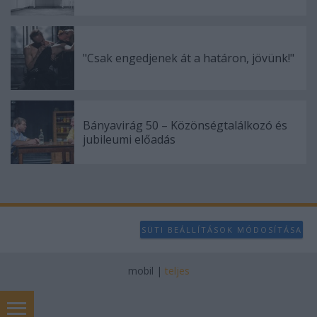
"Csak engedjenek át a határon, jövünk!"
Bányavirág 50 – Közönségtalálkozó és
jubileumi előadás
SÜTI BEÁLLÍTÁSOK MÓDOSÍTÁSA
mobil
|
teljes