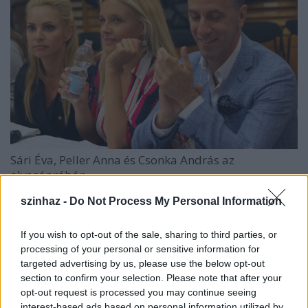
Sári Éva, Peller Anna és Csonka András az
olvasópróbán
szinhaz -
Do Not Process My Personal Information
A zenés darabot a film főszereplője
Whoopi
Goldberg
mutatta be először a Broadway-n. A
darabot eddig tizennyolc országban állították
If you wish to opt-out of the sale, sharing to third parties, or
színpadra, és több mint hatmillió néző látta.
processing of your personal or sensitive information for
targeted advertising by us, please use the below opt-out
A musical zenéjét a nyolc Oscar-díjas zeneszerző,
section to confirm your selection. Please note that after your
Alan Menken
jegyzi, aki többek között a
Szépség és a
opt-out request is processed you may continue seeing
interest-based ads based on personal information utilized by