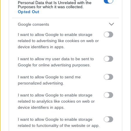
Personal Data that Is Unrelated with the
Purposes for which it was collected.
Opted Out
Szente Vajk rendező (fotók: Szörényi Réka / Zikkurat
Színpadi Ügynökség)
Google consents
I want to allow Google to enable storage
Az
Apáca show
először a Szegedi Szabadtéri Játékok
related to advertising like cookies on web or
keretében kerül színpadra augusztusban, majd
device identifiers in apps.
októbertől országos turnéra indul, érintve Pécset,
Miskolcot, Zalaegerszeget, Nyíregyházát,
I want to allow my user data to be sent to
Szombathelyet, Veszprémet, Debrecent, Győrt.
Google for online advertising purposes.
(Forrás: Ken Media)
I want to allow Google to send me
personalized advertising.
Kapcsolódó cikkek
I want to allow Google to enable storage
Ezt láthatjuk jövő nyáron a Szegedi Szabadtérin
related to analytics like cookies on web or
Plusz Apáca Show és Úrhatnám polgár a Szegedi
device identifiers in apps.
Szabadtérin
I want to allow Google to enable storage
related to functionality of the website or app.