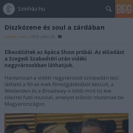
Színház.hu
Diszkózene és soul a zárdában
szinhaz szerk.
•
2018. július 08.
Elkezdődtek az Apáca Show próbái. Az előadást
a Szegedi Szabadtéri után vidéki
nagyvárosokban láthatjuk.
Hamarosan a vidéki nagyvárosok színpadán lesz
látható a 90-es évek filmvígjátékából készült, a
Westenden és a Broadway-n több mint tíz éve
sikerrel futó musical, amelyet először mutatnak be
Magyarországon.