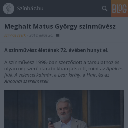
Színház.hu
Meghalt Matus György színművész
szinhaz szerk.
•
2018. július 26.
A színművész életének 72. évében hunyt el.
A színművész 1998-ban szerződött a társulathoz és
olyan népszerű darabokban játszott, mint az
Apák és
fiúk
,
A velencei kalmár
, a
Lear király
, a
Hair
, és az
Anconai szerelmesek
.