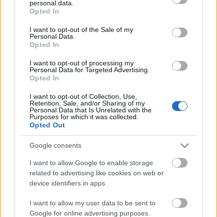
personal data.
grant or deny consent to Google and its third-party tags to
a
Lóvátett lovagok
Holofernesét,
A kőszívű ember fiai
Opted In
use your data for below specified purposes in below Google
Rideghváry Bencéjét.
consent section.
I want to opt-out of the Sale of my
Personal Data.
Munkásságát 1983-ban Déryné-díjjal, 1998-ban
Opted In
Jászai Mari-gyűrűvel, 2000-ben pedig Vörösmarty-
gyűrűvel ismerték el.
I want to opt-out of processing my
Personal Data for Targeted Advertising.
Opted In
(Forrás: Vörösmarty Színház)
I want to opt-out of Collection, Use,
Retention, Sale, and/or Sharing of my
Personal Data that Is Unrelated with the
Purposes for which it was collected.
Opted Out
Címkék:
Gyász
Google consents
I want to allow Google to enable storage
related to advertising like cookies on web or
device identifiers in apps.
Ajánlott bejegyzések:
I want to allow my user data to be sent to
Google for online advertising purposes.
Augusztusban jön az év legvidámabb