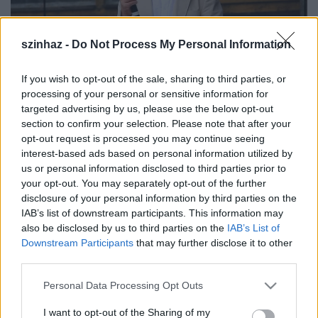
szinhaz -
Do Not Process My Personal Information
If you wish to opt-out of the sale, sharing to third parties, or
Matus György
processing of your personal or sensitive information for
targeted advertising by us, please use the below opt-out
Matus György
1945-ben született, művészi pályáját
section to confirm your selection. Please note that after your
1972-ben a Bartók Színházban kezdte, majd 1974-
opt-out request is processed you may continue seeing
től több mint húsz éven át a Miskolci Nemzeti
interest-based ads based on personal information utilized by
Színház társulatának vezető művésze volt. 1997-től
us or personal information disclosed to third parties prior to
egy évadon át a Tatabányai Jászai Mari Színházban
your opt-out. You may separately opt-out of the further
játszott, 1998-ban szerződött a székesfehérvári
disclosure of your personal information by third parties on the
Vörösmarty Színház társulatához. A Magyar
IAB’s list of downstream participants. This information may
Színházban vendégként játszott, szinkronszínészként
also be disclosed by us to third parties on the
IAB’s List of
számos filmnek kölcsönözte a hangját.
Downstream Participants
that may further disclose it to other
third parties.
Székesfehérváron játszotta a többi között
Liliomfi
Kányaiját, az
Egy hölgy a Maximból
tábornokját, az
Please note that this website/app uses one or more Google
Personal Data Processing Opt Outs
Anconai szerelmesek
Tomao Nicomacóját, a
services and may gather and store information including but
not limited to your visit or usage behaviour. You may click to
I want to opt-out of the Sharing of my
Csárdáskirálynő
Miska pincérét, a
János vitéz
Bagóját,