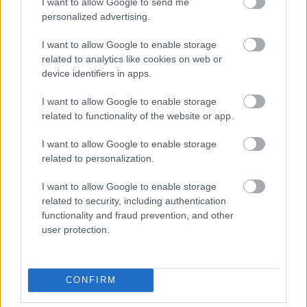
I want to allow Google to send me
personalized advertising.
I want to allow Google to enable storage
related to analytics like cookies on web or
device identifiers in apps.
Nagypál Gábor és Nyakó Júlia a
Peer Gynt
előadásában (fotó: Slezák Judit)
I want to allow Google to enable storage
related to functionality of the website or app.
Az új évadban folytatódik az
Aranyélet
ből és több
filmből is ismert
Farkas Franciska
I want to allow Google to enable storage
related to personalization.
drámapedagógia programja, befogadóként pedig
jövőre is látható lesz a Stúdió K-ban a k2 Színház
I want to allow Google to enable storage
társulatának előadása, az
Alföldi Róbert
rendezte A
related to security, including authentication
Cenci-ház
, valamint számos nagy sikerű előadás,
functionality and fraud prevention, and other
mint például a kritikusok által tavaly a legjobb
user protection.
független színházi
előadásnak ítélt
Peer Gynt
, a
Babaház
, a
Reggeli dinoszauruszokkal
vagy a
Négyeshatos
is repertoáron marad a teátrumban.
CONFIRM
(Forrás: Stúdió K Színház)