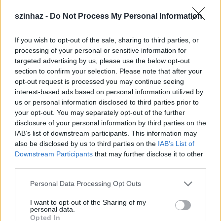
1945-ös történelmi eseményekből kiindulva egy
szinhaz -
Do Not Process My Personal Information
alternatív igazságszolgáltatási gyakorlat
felvázolására tesz kísérletet. A készülő darab
If you wish to opt-out of the sale, sharing to third parties, or
középpontjában a társadalmi megbékélés és a
processing of your personal or sensitive information for
politikai felelősségvállalás áll.
targeted advertising by us, please use the below opt-out
section to confirm your selection. Please note that after your
A Stúdió K harmadik premierje kapcsán is
opt-out request is processed you may continue seeing
bemutatkozási lehetőséget kínál fiatal színházi
interest-based ads based on personal information utilized by
alkotók számára. A február 22-én debütáló
Az
us or personal information disclosed to third parties prior to
angyali üdvözlet
című misztériumdráma rendezője
your opt-out. You may separately opt-out of the further
Szenteczki Zita
, aki tavaly diplomázott a Színműn
disclosure of your personal information by third parties on the
színházrendező szakon, bábszínházi rendező
IAB’s list of downstream participants. This information may
szakirányon.
Az angyali üdvözlet
szerzője
Paul
also be disclosed by us to third parties on the
IAB’s List of
Claudel
, aki a XV. századi Franciaország kulisszái
Downstream Participants
that may further disclose it to other
közé, egy zűrzavaros és vérzivataros világba helyezi
third parties.
liturgiával átszőtt történetét. A felnőtt bábelőadás
arra keres mai értelmezést, hogy maradhat-e az
Please note that this website/app uses one or more Google
Personal Data Processing Opt Outs
ember minden körülmények között önazonos. Az
services and may gather and store information including but
not limited to your visit or usage behaviour. You may click to
I want to opt-out of the Sharing of my
előadás dramaturgja
Bíró Bence
, a látványtervező
personal data.
grant or deny consent to Google and its third-party tags to
és bábkészítő
Rumi Zsófia
, a zeneszerző
Tarr
Opted In