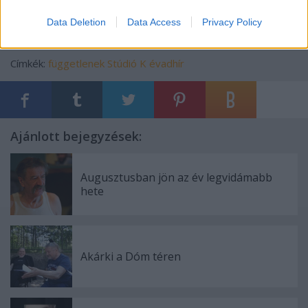
Data Deletion
Data Access
Privacy Policy
Címkék:
függetlenek
Stúdió K
évadhír
Ajánlott bejegyzések:
Augusztusban jön az év legvidámabb
hete
Akárki a Dóm téren