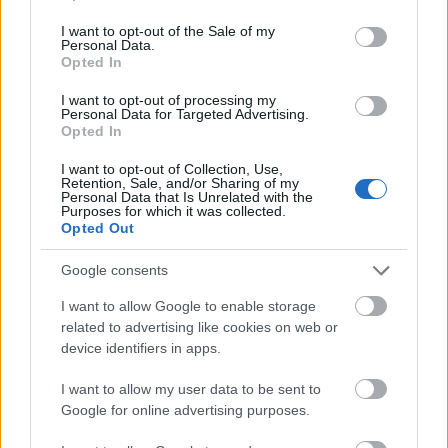
use your data for below specified purposes in below Google
Bernadett
.
consent section.
I want to opt-out of the Sale of my
Personal Data.
A negyedik premier 2019 tavaszán érkezik, és igazi
Opted In
kuriózumnak ígérkezik. A
Sacra Hungarica
munkacímet viselő előadás rendezője ugyanis
I want to opt-out of processing my
Personal Data for Targeted Advertising.
Urbán András
, a szabadkai Kosztolányi Dezső
Opted In
Színház igazgatója és főrendezője, aki most először
fog magyarországi társulattal dolgozni. Szintén
I want to opt-out of Collection, Use,
először kerül megrendezésre az
Ágoston Béla
Retention, Sale, and/or Sharing of my
Personal Data that Is Unrelated with the
vezetésével érkező játékos hangszerbemutató, a
Purposes for which it was collected.
Hanglégkör/Zenezivatar
című előadás, mely zenei
Opted Out
utazásra hív minden 5 év feletti kalandvágyót.
Google consents
I want to allow Google to enable storage
related to advertising like cookies on web or
device identifiers in apps.
I want to allow my user data to be sent to
Google for online advertising purposes.