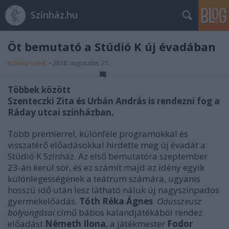
Színház.hu
Öt bemutató a Stúdió K új évadában
szinhaz szerk.
•
2018. augusztus 21.
Többek között
Szenteczki Zita és Urbán András is rendezni fog a
Ráday utcai színházban.
Több premierrel, különféle programokkal és
visszatérő előadásokkal hirdette meg új évadát a
Stúdió K Színház. Az első bemutatóra szeptember
23-án kerül sor, és ez számít majd az idény egyik
különlegességének a teátrum számára, ugyanis
hosszú idő után lesz látható náluk új nagyszínpados
gyermekelőadás.
Tóth Réka Ágnes
Odüsszeusz
bolyongásai
című bábos kalandjátékából rendez
előadást
Németh Ilona
, a játékmester
Fodor