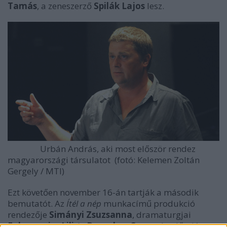
Tamás
, a zeneszerző
Spilák Lajos
lesz.
Urbán András, aki most először rendez
magyarországi társulatot (fotó: Kelemen Zoltán
Gergely / MTI)
Ezt követően november 16-án tartják a második
bemutatót. Az
Ítél a nép
munkacímű produkció
rendezője
Simányi Zsuzsanna
, dramaturgjai
Fabacsovics Lili
és
Boronkay Soma
. Az előadás az