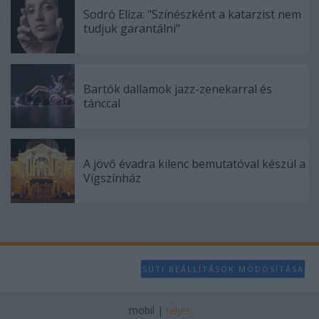
Sodró Eliza: "Színészként a katarzist nem
tudjuk garantálni"
Bartók dallamok jazz-zenekarral és
tánccal
A jövő évadra kilenc bemutatóval készül a
Vígszínház
SÜTI BEÁLLÍTÁSOK MÓDOSÍTÁSA
mobil
|
teljes